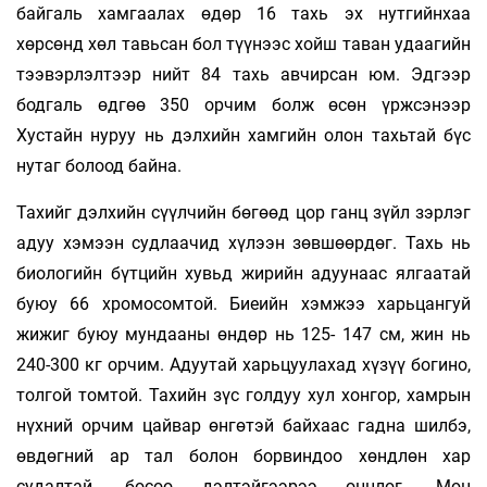
байгаль хамгаалах өдөр 16 тахь эх нутгийнхаа
хөрсөнд хөл тавьсан бол түүнээс хойш таван удаагийн
тээвэрлэлтээр нийт 84 тахь авчирсан юм. Эдгээр
бодгаль өдгөө 350 орчим болж өсөн үржсэнээр
Хустайн нуруу нь дэлхийн хамгийн олон тахьтай бүс
нутаг болоод байна.
Тахийг дэлхийн сүүлчийн бөгөөд цор ганц зүйл зэрлэг
адуу хэмээн судлаачид хүлээн зөвшөөрдөг. Тахь нь
биологийн бүтцийн хувьд жирийн адуунаас ялгаатай
буюу 66 хромосомтой. Биеийн хэмжээ харьцангуй
жижиг буюу мундааны өндөр нь 125- 147 см, жин нь
240-300 кг орчим. Адуутай харьцуулахад хүзүү богино,
толгой томтой. Тахийн зүс голдуу хул хонгор, хамрын
нүхний орчим цайвар өнгөтэй байхаас гадна шилбэ,
өвдөгний ар тал болон борвиндоо хөндлөн хар
судалтай, босоо дэлтэйгээрээ онцлог. Мөн