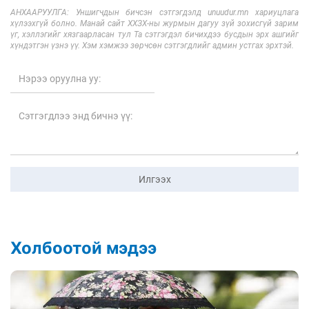
АНХААРУУЛГА: Уншигчдын бичсэн сэтгэгдэлд unuudur.mn хариуцлага
хүлээхгүй болно. Манай сайт ХХЗХ-ны журмын дагуу зүй зохисгүй зарим
үг, хэллэгийг хязгаарласан тул Та сэтгэгдэл бичихдээ бусдын эрх ашгийг
хүндэтгэн үзнэ үү. Хэм хэмжээ зөрчсөн сэтгэгдлийг админ устгах эрхтэй.
Илгээх
Холбоотой мэдээ