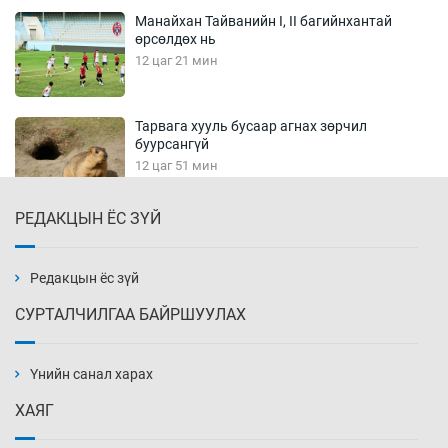
Манайхан Тайванийн I, II багийнхантай
өрсөлдөх нь
12 цаг 21 мин
Тарвага хууль бусаар агнах зөрчил
буурсангүй
12 цаг 51 мин
РЕДАКЦЫН ЁС ЗҮЙ
Х.Улам-Өрнөх байр урагшилж, долоод
жагсжээ
13 цаг 21 мин
Редакцын ёс зүй
СУРТАЛЧИЛГАА БАЙРШУУЛАХ
Ж.Лхагвабат өсвөр үеийнхний ДАШТ-ийг
дэнсэлнэ
Үнийн санал харах
13 цаг 51 мин
ХАЯГ
Иран тэсэж үлдсэн ч удаан хугацаанд хүнд