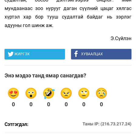
мундаанаас зоо нурууг даган сүүлний цацаг хялгас
хүртэл хар бор тууш судалтай байдаг нь зэрлэг
адууны гол шинж аж.
Э.Сүйлэн
ЖИРГЭХ
ХУВААЛЦАХ
Энэ мэдээ танд ямар санагдав?
0
0
0
0
0
0
Сэтгэгдэл:
Таны IP: (216.73.217.24)