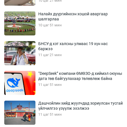
10 цаг 21 мин
Налайх дүүргийнхэн хошой аваргаар
шалгарлаа
10 цаг 51 мин
БНСУ-д хэт халсны улмаас 19 хүн нас
баржээ
11 цаг 21 мин
“DeepSeek” компани ӨМӨЗО-д хиймэл оюуны
дата төв байгуулахаар төлөвлөж байна
11 цаг 51 мин
Дашчойлин хийд жуулчдад зориулсан тусгай
үйлчилгээ үзүүлж эхэлжээ
11 цаг 51 мин