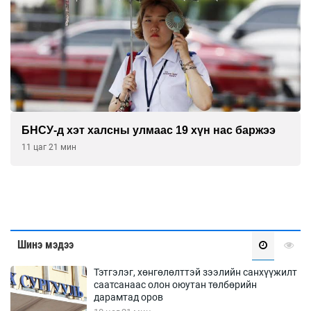
ээ
“DeepSeek” компани ӨМӨЗО-д хиймэл ою
дата төв байгуулахаар төлөвлөж байна
11 цаг 51 мин
Шинэ мэдээ
Тэтгэлэг, хөнгөлөлттэй зээлийн санхүүжилт
саатсанаас олон оюутан төлбөрийн
дарамтад оров