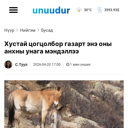
30°C
3593.93
$
Нүүр
Нийгэм
Бусад
Хустай цогцолбор газарт энэ оны
анхны унага мэндэллээ
С.Туул
2026-04-20 17:00
1 мин унших