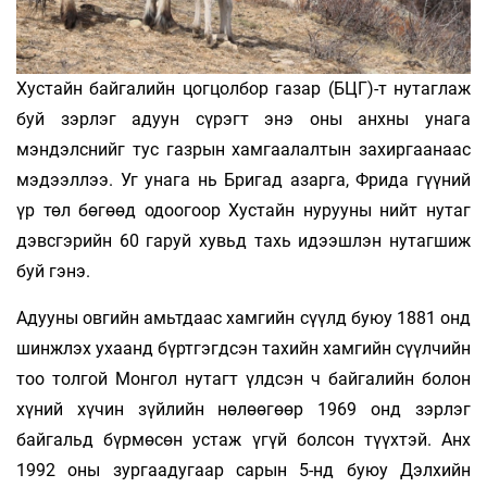
Хустайн байгалийн цогцолбор газар (БЦГ)-т нутаглаж
буй зэрлэг адуун сүрэгт энэ оны анхны унага
мэндэлснийг тус газрын хамгаалалтын захиргаанаас
мэдээллээ. Уг унага нь Бригад азарга, Фрида гүүний
үр төл бөгөөд одоогоор Хустайн нурууны нийт нутаг
дэвсгэрийн 60 гаруй хувьд тахь идээшлэн нутагшиж
буй гэнэ.
Адууны овгийн амьтдаас хамгийн сүүлд буюу 1881 онд
шинжлэх ухаанд бүртгэгдсэн тахийн хамгийн сүүлчийн
тоо толгой Монгол нутагт үлдсэн ч байгалийн болон
хүний хүчин зүйлийн нөлөөгөөр 1969 онд зэрлэг
байгальд бүрмөсөн устаж үгүй болсон түүхтэй. Анх
1992 оны зургаадугаар сарын 5-нд буюу Дэлхийн