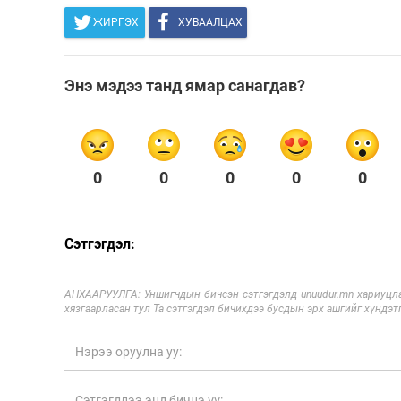
ЖИРГЭХ
ХУВААЛЦАХ
Энэ мэдээ танд ямар санагдав?
0
0
0
0
0
Сэтгэгдэл:
АНХААРУУЛГА: Уншигчдын бичсэн сэтгэгдэлд unuudur.mn хариуцла
хязгаарласан тул Та сэтгэгдэл бичихдээ бусдын эрх ашгийг хүндэтг