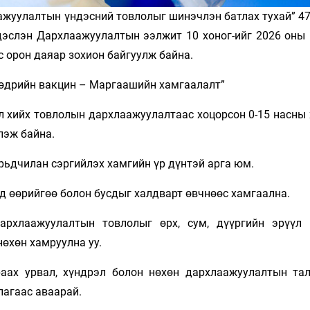
ажуулалтын үндэсний товлолыг шинэчлэн батлах тухай” 47
дэслэн Дархлаажуулалтын ээлжит 10 хоног-ийг 2026 оны 
с орон даяар зохион байгуулж байна.
өөдрийн вакцин – Маргаашийн хамгаалалт”
л хийх товлолын дархлаажуулалтаас хоцорсон 0-15 насны 
лэж байна.
рьдчилан сэргийлэх хамгийн үр дүнтэй арга юм.
д өөрийгөө болон бусдыг халдварт өвчнөөс хамгаална.
дархлаажуулалтын товлолыг өрх, сум, дүүргийн эрүүл
өхөн хамруулна уу.
аах урвал, хүндрэл болон нөхөн дархлаажуулалтын тал
лагаас аваарай.