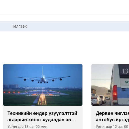
Илгээх
кийн өндөр үзүүлэлттэй
Дөрвөн чиглэлд шөний
н хөлөг худалдан авах
автобус иргэдэд үйлчи
тээ уламжлав
гэв
 13 цаг 00 мин
Уржигдар 12 цаг 00 мин