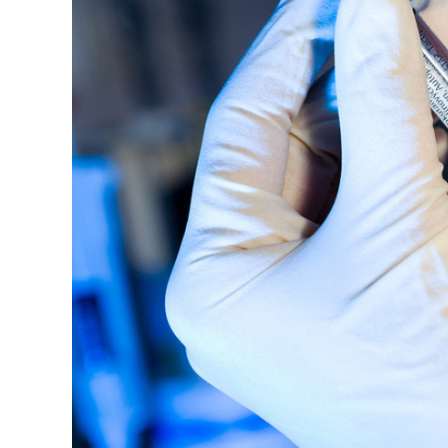
126-гийн НЭГ
Ертөнц
Спорт
Нийгэм
Бөх
Техник технологи
Сагсан бөмбөг
Шинжлэх ухаан
Хөлбөмбөг
Сонин хачин
Олимпын төрөл
Дэлхийн монгол
Тулааны спорт
Олимпын бус төр