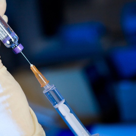
Ханш
Хэрэг з
Эрэлттэй мэдээ
Эрүүл м
Хууль ёс
Хүмүүс
Албаны 
Бусад
Life style
Ярилцл
Зөвлөгөө
Хоймор
Өнөөдрийн тухай
Уншигч-
өл