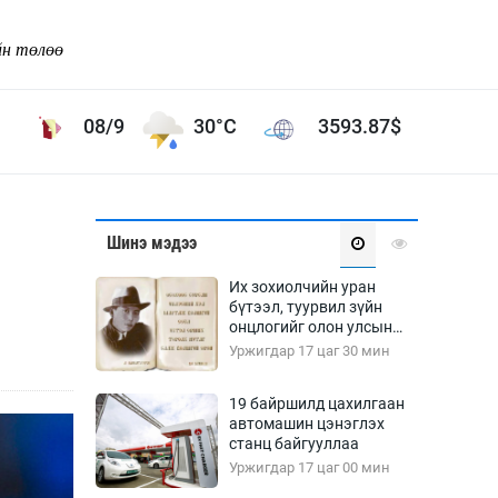
йн төлөө
08/9
30°C
3593.87
$
Соёл урлаг
Шинэ мэдээ
ой хөгжлийн зорилго -
Сонгодог урлаг
Их зохиолчийн уран
Ардын урлаг
бүтээл, туурвил зүйн
онцлогийг олон улсын
Дүрслэх урлаг
судлаачид хэлэлцлээ
Уржигдар 17 цаг 30 мин
Өв соёл
таг
Кино урлаг
19 байршилд цахилгаан
автомашин цэнэглэх
 орчин
Цирк
станц байгууллаа
ол
Уржигдар 17 цаг 00 мин
Рок поп, хип хоп
энд