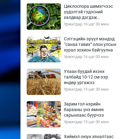
Урлагтай яриа
Циклоспора шимэгчээс
өрчил
үүдэлтэй гэдэсний
халдвар дэгдэж
энд-Эрхэм баян
болзошгүй
Уржигдар 16 цаг 30 мин
Сэтгэцийн эрүүл мэндэд
“санаа тавих” олон улсын
хүний үг
хурал зохион байгуулна
Уржигдар 16 цаг 00 мин
Улаан буудай ихэнх
талбайд 10-12 см-ээр
ага
Бусад
өндөр ургажээ
Уржигдар 15 цаг 30 мин
Фото
сурвалжлагч
Видео
Зарим гол нэрийн
Инфографик
барааны үнэ өмнөх
сарынхаас буурчээ
Санал асуулга
Уржигдар 15 цаг 00 мин
Хиймэл оюун хяналтаас