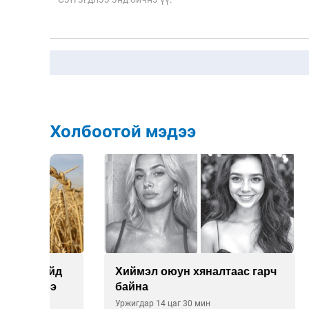
Холбоотой мэдээ
йд
Хиймэл оюун хяналтаас гарч
Техни
э
байна
агаары
хүсэл
Уржигдар 14 цаг 30 мин
Уржигдар