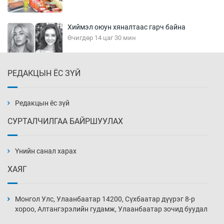
Хиймэл оюун хяналтаас гарч байна
Өчигдөр 14 цаг 30 мин
РЕДАКЦЫН ЁС ЗҮЙ
Эмэгтэйчүүд Бээжин, эрэгтэйчүүд Японд
бэлтгэл базаахаар хилийн дээс алхлаа
Өчигдөр 14 цаг 00 мин
Редакцын ёс зүй
СУРТАЛЧИЛГАА БАЙРШУУЛАХ
АНУ-ын Цэргийн кибер командлалаын
ажилтнууд амиа хорлох явдал эрс
нэмэгджээ
Үнийн санал харах
Өчигдөр 13 цаг 52 мин
ХАЯГ
Монголын шигшээ Хонконгийн багийг ялж,
эхний хожлоо авлаа
Монгол Улс, Улаанбаатар 14200, Сүхбаатар дүүрэг 8-р
Өчигдөр 13 цаг 30 мин
хороо, Алтангэрэлийн гудамж, Улаанбаатар зочид буудал