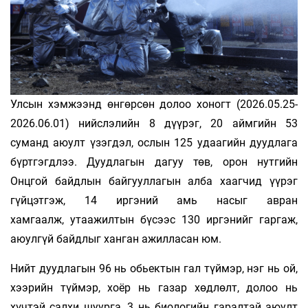
Улсын хэмжээнд өнгөрсөн долоо хоногт (2026.05.25-
2026.06.01) нийслэлийн 8 дүүрэг, 20 аймгийн 53
суманд аюулт үзэгдэл, ослын 125 удаагийн дуудлага
бүртгэгдлээ. Дуудлагын дагуу төв, орон нутгийн
Онцгой байдлын байгууллагын алба хаагчид үүрэг
гүйцэтгэж, 14 иргэний амь насыг авран
хамгаалж, утаажилтын бүсээс 130 иргэнийг гаргаж,
аюулгүй байдлыг ханган ажилласан юм.
Нийт дуудлагын 96 нь обьектын гал түймэр, нэг нь ой,
хээрийн түймэр, хоёр нь газар хөдлөлт, долоо нь
хүчтэй салхи шуурга, 3 нь биологийн гаралтай аюулт