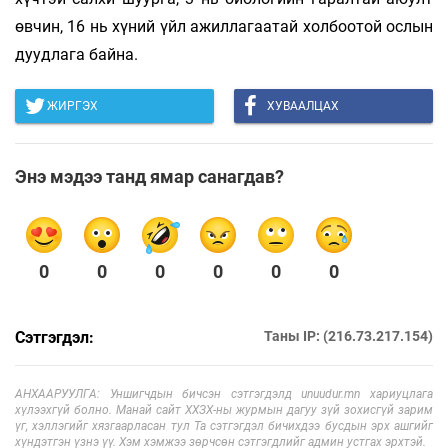
өвчин, 16 нь хүний үйл ажиллагаатай холбоотой ослын
дуудлага байна.
ЖИРГЭХ
ХУВААЛЦАХ
Энэ мэдээ танд ямар санагдав?
0
0
0
0
0
0
Сэтгэгдэл:
Таны IP: (216.73.217.154)
АНХААРУУЛГА: Уншигчдын бичсэн сэтгэгдэлд unuudur.mn хариуцлага
хүлээхгүй болно. Манай сайт ХХЗХ-ны журмын дагуу зүй зохисгүй зарим
үг, хэллэгийг хязгаарласан тул Та сэтгэгдэл бичихдээ бусдын эрх ашгийг
хүндэтгэн үзнэ үү. Хэм хэмжээ зөрчсөн сэтгэгдлийг админ устгах эрхтэй.