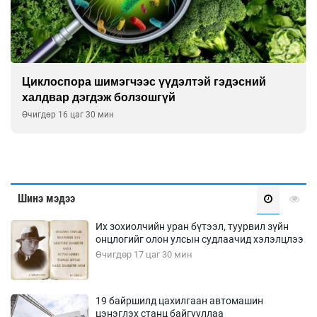
Сэтгэцийн эрүүл мэндэд “санаа тавих” ол
улсын хурал зохион байгуулна
Өчигдөр 16 цаг 00 мин
Шинэ мэдээ
Их зохиолчийн уран бүтээл, туурвил зүйн
онцлогийг олон улсын судлаачид хэлэлцлээ
Өчигдөр 17 цаг 30 мин
19 байршилд цахилгаан автомашин
цэнэглэх станц байгууллаа