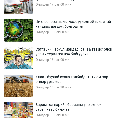
Өчигдөр 17 цаг 00 мин
Циклоспора шимэгчээс үүдэлтэй гэдэсний
халдвар дэгдэж болзошгүй
Өчигдөр 16 цаг 30 мин
Сэтгэцийн эрүүл мэндэд “санаа тавих” олон
улсын хурал зохион байгуулна
Өчигдөр 16 цаг 00 мин
Улаан буудай ихэнх талбайд 10-12 см-ээр
өндөр ургажээ
Өчигдөр 15 цаг 30 мин
Зарим гол нэрийн барааны үнэ өмнөх
сарынхаас буурчээ
Өчигдөр 15 цаг 00 мин