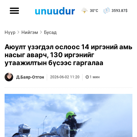
30°C
3593.87
$
Нүүр
Нийгэм
Бусад
Аюулт үзэгдэл ослоос 14 иргэний амь
насыг аварч, 130 иргэнийг
утаажилтын бүсээс гаргалаа
Д.Баяр-Отгон
2026-06-02 11:20
1 мин