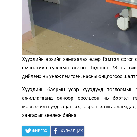
Олимп 2024
Хүүхдийн эрхийг хамгаалах өдөр Гэмтэл согог 
эмнэлгийн тусламж авчээ. Тэднээс 73 нь эмэг
дийлэнх нь унаж гэмтсэн, насны онцлогоос шалтг
Хүүхдийн баярын үеэр хүүхдүүд тоглоомын 
ажиллагаанд олноор оролцсон нь бэртэл г
мэргэжилтнүүд эцэг эх, асран хамгаалагчдад
хангахыг зөвлөж байна.
ЖИРГЭХ
ХУВААЛЦАХ