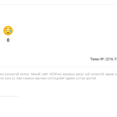
0
Таны IP: (216.7
га хүлээхгүй болно. Манай сайт ХХЗХ-ны журмын дагуу зүй зохисгүй зарим үг
эн үзнэ үү. Хэм хэмжээ зөрчсөн сэтгэгдлийг админ устгах эрхтэй.