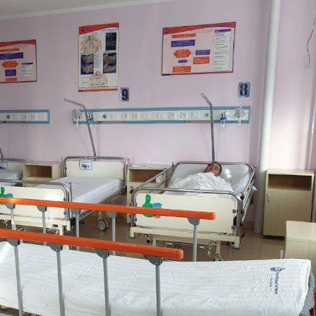
Ханш
Хэрэг з
Эрэлттэй мэдээ
Эрүүл м
Хууль ёс
Хүмүүс
Албаны 
Бусад
Life style
Ярилцл
Зөвлөгөө
Хоймор
Өнөөдрийн тухай
Уншигч-
өл