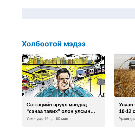
Холбоотой мэдээ
Сэтгэцийн эрүүл мэндэд
Улаан 
р
“санаа тавих” олон улсын
10-12 
хурал зохион байгуулна
Уржигдар 16 цаг 00 мин
Уржигдар