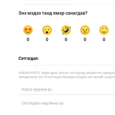
Энэ мэдээ танд ямар санагдав?
0
0
0
0
0
Сэтгэгдэл:
АНХААРУУЛГА: Уншигчдын бичсэн сэтгэгдэлд unuudur.mn хариуцла
хязгаарласан тул Та сэтгэгдэл бичихдээ бусдын эрх ашгийг хүндэтг