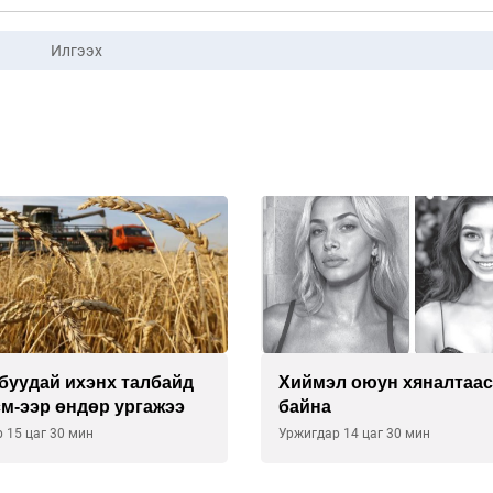
Илгээх
буудай ихэнх талбайд
Хиймэл оюун хяналтаас
см-ээр өндөр ургажээ
байна
 15 цаг 30 мин
Уржигдар 14 цаг 30 мин