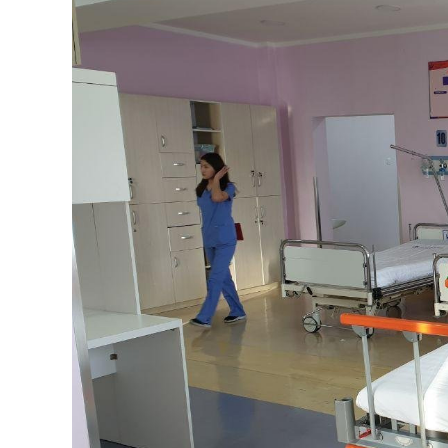
126-гийн НЭГ
Ертөнц
Спорт
Нийгэм
Бөх
Техник технологи
Сагсан бөмбөг
Шинжлэх ухаан
Хөлбөмбөг
Сонин хачин
Олимпын төрөл
Дэлхийн монгол
Тулааны спорт
Олимпын бус төр