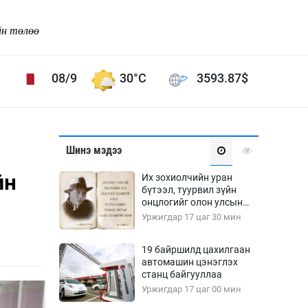
йн төлөө
08/9
30°C
3593.87
$
Соёл урлаг
Шинэ мэдээ
ой хөгжлийн зорилго -
Сонгодог урлаг
йн
Их зохиолчийн уран
Ардын урлаг
бүтээл, туурвил зүйн
онцлогийг олон улсын
Дүрслэх урлаг
судлаачид хэлэлцлээ
Уржигдар 17 цаг 30 мин
Өв соёл
таг
Кино урлаг
19 байршилд цахилгаан
автомашин цэнэглэх
 орчин
Цирк
станц байгууллаа
ол
Уржигдар 17 цаг 00 мин
Рок поп, хип хоп
энд