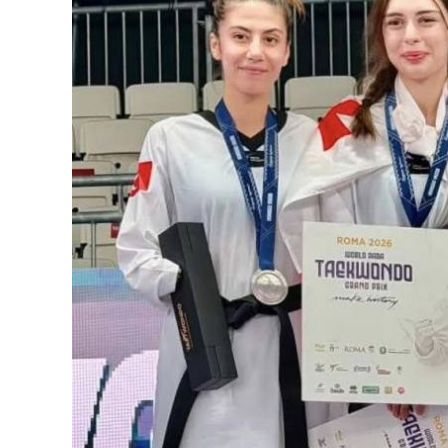
126-гийн НЭГ
Ертөнц
Спорт
Нийгэм
Бөх
Техник технологи
Сагсан бөмбөг
Шинжлэх ухаан
Хөлбөмбөг
Сонин хачин
Олимпын төрөл
Дэлхийн монгол
Тулааны спорт
Олимпын бус төр