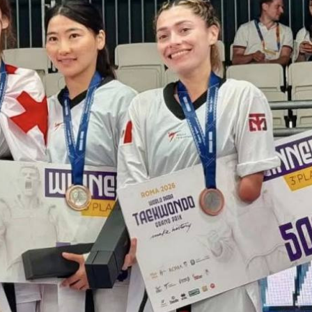
Ханш
Хэрэг з
Эрэлттэй мэдээ
Эрүүл м
Хууль ёс
Хүмүүс
Албаны 
Бусад
Life style
Ярилцл
Зөвлөгөө
Хоймор
Өнөөдрийн тухай
Уншигч-
өл