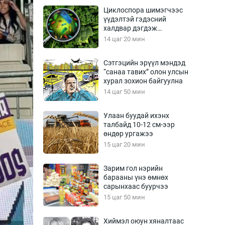
Урлагтай яриа
Циклоспора шимэгчээс
өрчил
үүдэлтэй гэдэсний
халдвар дэгдэж
энд-Эрхэм баян
болзошгүй
14 цаг 20 мин
Сэтгэцийн эрүүл мэндэд
“санаа тавих” олон улсын
хүний үг
хурал зохион байгуулна
14 цаг 50 мин
Улаан буудай ихэнх
талбайд 10-12 см-ээр
ага
Бусад
өндөр ургажээ
15 цаг 20 мин
Фото
сурвалжлагч
Видео
Зарим гол нэрийн
Инфографик
барааны үнэ өмнөх
сарынхаас буурчээ
Санал асуулга
15 цаг 50 мин
Хиймэл оюун хяналтаас