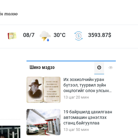
йн төлөө
08/7
30°C
3593.87
$
Соёл урлаг
Шинэ мэдээ
ой хөгжлийн зорилго -
Сонгодог урлаг
Их зохиолчийн уран
Ардын урлаг
бүтээл, туурвил зүйн
онцлогийг олон улсын
Дүрслэх урлаг
судлаачид хэлэлцлээ
13 цаг 20 мин
Өв соёл
таг
Кино урлаг
19 байршилд цахилгаан
автомашин цэнэглэх
 орчин
Цирк
станц байгууллаа
ол
13 цаг 50 мин
Рок поп, хип хоп
энд