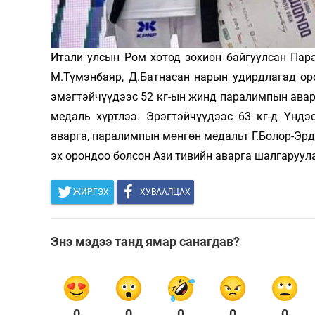
Олимп 2024
Итали улсын Ром хотод зохион байгуулсан Пар
М.Түмэнбаяр, Д.Батнасан нарын удирдлагад ор
эмэгтэйчүүдээс 52 кг-ын жинд паралимпын авар
медаль хүртлээ. Эрэгтэйчүүдээс 63 кг-д Үндэ
аварга, паралимпын мөнгөн медальт Г.Болор-Эрд
эх орондоо болсон Ази тивийн аварга шалгаруул
ЖИРГЭХ
ХУВААЛЦАХ
Энэ мэдээ танд ямар санагдав?
0
0
0
0
0