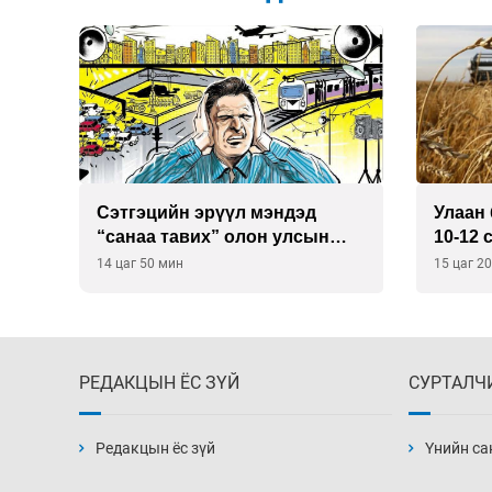
Сэтгэцийн эрүүл мэндэд
Улаан 
р
“санаа тавих” олон улсын
10-12 
хурал зохион байгуулна
14 цаг 50 мин
15 цаг 2
РЕДАКЦЫН ЁС ЗҮЙ
СУРТАЛЧ
Редакцын ёс зүй
Үнийн са