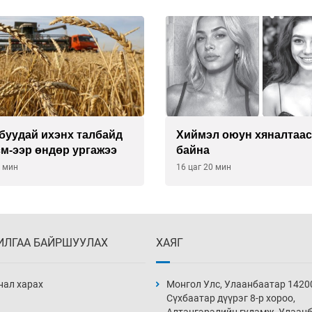
буудай ихэнх талбайд
Хиймэл оюун хяналтаас
см-ээр өндөр ургажээ
байна
0 мин
16 цаг 20 мин
ИЛГАА БАЙРШУУЛАХ
ХАЯГ
нал харах
Монгол Улс, Улаанбаатар 1420
Сүхбаатар дүүрэг 8-р хороо,
Алтангэрэлийн гудамж, Улаан