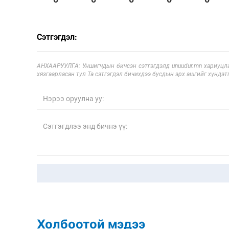
Сэтгэгдэл:
АНХААРУУЛГА: Уншигчдын бичсэн сэтгэгдэлд unuudur.mn хариуцла
хязгаарласан тул Та сэтгэгдэл бичихдээ бусдын эрх ашгийг хүндэтг
Холбоотой мэдээ