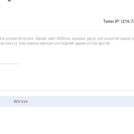
Таны IP: (216.7
га хүлээхгүй болно. Манай сайт ХХЗХ-ны журмын дагуу зүй зохисгүй зарим үг
эн үзнэ үү. Хэм хэмжээ зөрчсөн сэтгэгдлийг админ устгах эрхтэй.
Илгээх