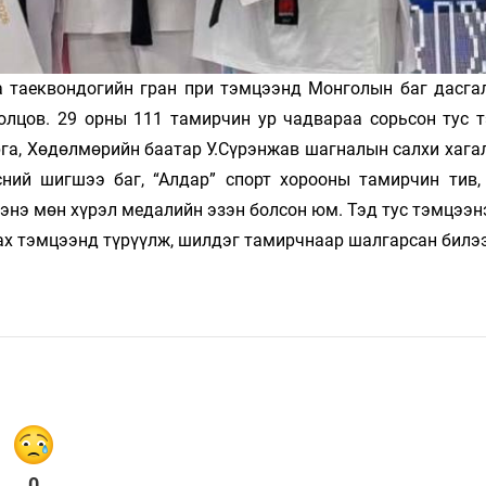
а таеквондогийн гран при тэмцээнд Монголын баг дасга
олцов. 29 орны 111 тамирчин ур чадвараа сорьсон тус 
га, Хөдөлмөрийн баатар У.Сүрэнжав шагналын салхи хагал
сний шигшээ баг, “Алдар” спорт хорооны тамирчин тив,
энэ мөн хүрэл медалийн эзэн болсон юм. Тэд тус тэмцээн
ах тэмцээнд түрүүлж, шилдэг тамирчнаар шалгарсан билээ
0