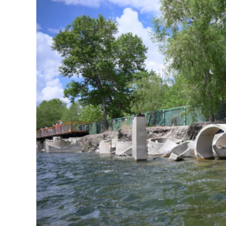
126-гийн НЭГ
Ертөнц
Спорт
Нийгэм
Бөх
Техник технологи
Сагсан бөмбөг
Шинжлэх ухаан
Хөлбөмбөг
Сонин хачин
Олимпын төрөл
Дэлхийн монгол
Тулааны спорт
Олимпын бус төр