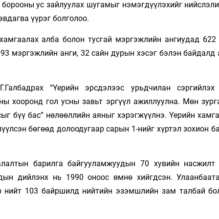
, борооны ус зайлуулах шугамыг нэмэгдүүлэхийг нийслэли
эвдагва үүрэг болголоо.
хамгаалах алба болон тусгай мэргэжлийн ангиудад 622
 93 мэргэжлийн анги, 32 сайн дурын хэсэг бэлэн байдалд
.Галбадрах “Үерийн эрсдэлээс урьдчилан сэргийлэх
-ны хооронд гол усны завьт эргүүл ажиллуулна. Мөн зург
сыг бүү бас” нөлөөллийн аяныг хэрэгжүүлнэ. Үерийн хамг
үлсэн бөгөөд долоодугаар сарын 1-нийг хүртэл зохион ба
лалтын барилга байгууламжуудын 70 хувийн насжилт 
дын дийлэнх нь 1990 оноос өмнө хийгдсэн. Улаанбаат
р нийт 103 байршилд нийтийн эзэмшлийн зам талбай бо