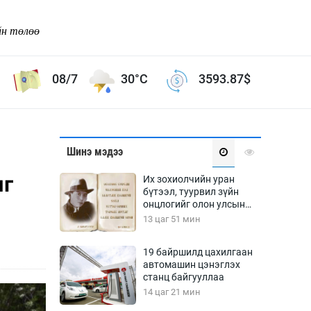
йн төлөө
08/7
30°C
3593.87
$
Соёл урлаг
Шинэ мэдээ
ой хөгжлийн зорилго -
Сонгодог урлаг
ыг
Их зохиолчийн уран
Ардын урлаг
бүтээл, туурвил зүйн
онцлогийг олон улсын
Дүрслэх урлаг
судлаачид хэлэлцлээ
13 цаг 51 мин
Өв соёл
таг
Кино урлаг
19 байршилд цахилгаан
автомашин цэнэглэх
 орчин
Цирк
станц байгууллаа
ол
14 цаг 21 мин
Рок поп, хип хоп
энд