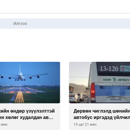
Илгээх
н чиглэлд шөнийн
“Туул усан цогцолбор”
с иргэдэд үйлчилж буй
ТЭЗҮ-ийг Энэтхэгийн
компанид хариуцуулжэ
1 мин
19 цаг 51 мин