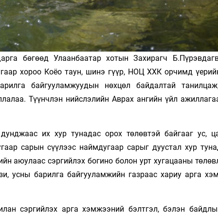
дарга бөгөөд Улаанбаатар хотын Захирагч Б.Пүрэвдаг
угаар хороо Коёо таун, шинэ гүүр, НОЦ ХХК орчимд үерий
арилга байгууламжуудын нөхцөл байдалтай танилцаж
лалаа. Түүнчлэн нийслэлийн Аврах ангийн үйл ажиллагаа
унджаас их хур тунадас орох төлөвтэй байгааг ус, ц
угаар сарын сүүлээс наймдугаар сарыг дуустал хур туна
ийн аюулаас сэргийлэх богино болон урт хугацааны төлөв
ези, усны барилга байгууламжийн газраас хариу арга хэ
илан сэргийлэх арга хэмжээний бэлтгэл, бэлэн байдлы