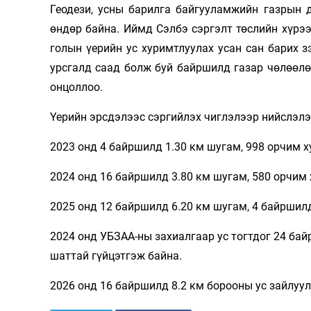
Геодези, усны барилга байгууламжийн газрын 
өндөр байна. Иймд Сэлбэ сэргэлт төслийн хүрээ
голын үерийн ус хуримтлуулах усан сан барих 
урсгалд саад болж буй байршилд газар чөлөөлө
онцоллоо.
Үерийн эрсдэлээс сэргийлэх чиглэлээр нийслэл
2023 онд 4 байршилд 1.30 км шугам, 998 орчим х
2024 онд 16 байршилд 3.80 км шугам, 580 орчим 
2025 онд 12 байршилд 6.20 км шугам, 4 байршил
2024 онд УБЗАА-ны захиалгаар ус тогтдог 24 бай
шаттай гүйцэтгэж байна.
2026 онд 16 байршилд 8.2 км борооны ус зайлуул