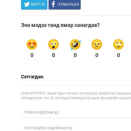
ЖИРГЭХ
ХУВААЛЦАХ
Энэ мэдээ танд ямар санагдав?
0
0
0
0
0
Сэтгэгдэл:
АНХААРУУЛГА: Уншигчдын бичсэн сэтгэгдэлд unuudur.mn хариуцла
хязгаарласан тул Та сэтгэгдэл бичихдээ бусдын эрх ашгийг хүндэтг