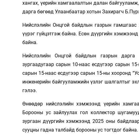
хангах, үерийн хамгаалалтын далан байгууламж
дарга бөгөөд Улаанбаатар хотын Захирагч Б.Пүр
Нийслэлийн Онцгой байдлын газрын гамшгаас 
үүрэг гүйцэтгэж байна. Есөн дүүргийн хэмжээнд
байна.
Нийслэлийн Онцгой байдлын газрын дарга Г
зургаадугаар сарын 10-наас есдүгээр сарын 15
сарын 15-наас есдүгээр сарын 15-ны хооронд “У
инженерийн байгууламжийн үзлэг шалгалтыг эхлү
гэлээ.
Өнөөдөр нийслэлийн хэмжээнд үерийн хамгаа
Борооны ус зайлуулах гол коллектор шугамуу
зургаан дүүргийн хэмжээнд 2025 оны байдлаа
сууцны гадна талбайд борооны ус тогтдог байна.