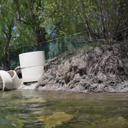
Ханш
Хэрэг з
Эрэлттэй мэдээ
Эрүүл м
Хууль ёс
Хүмүүс
Албаны 
Бусад
Life style
Ярилцл
Зөвлөгөө
Хоймор
Өнөөдрийн тухай
Уншигч-
өл