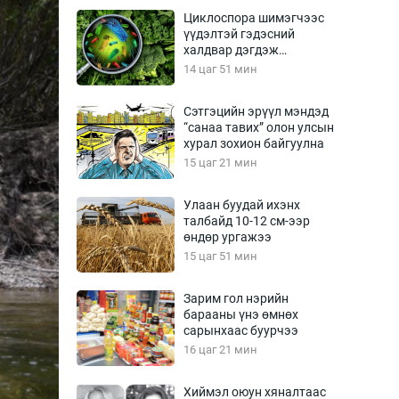
Урлагтай яриа
Циклоспора шимэгчээс
өрчил
үүдэлтэй гэдэсний
халдвар дэгдэж
энд-Эрхэм баян
болзошгүй
14 цаг 51 мин
Сэтгэцийн эрүүл мэндэд
“санаа тавих” олон улсын
хүний үг
хурал зохион байгуулна
15 цаг 21 мин
Улаан буудай ихэнх
талбайд 10-12 см-ээр
ага
Бусад
өндөр ургажээ
15 цаг 51 мин
Фото
сурвалжлагч
Видео
Зарим гол нэрийн
Инфографик
барааны үнэ өмнөх
сарынхаас буурчээ
Санал асуулга
16 цаг 21 мин
Хиймэл оюун хяналтаас