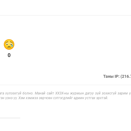
0
Таны IP: (216.
га хүлээхгүй болно. Манай сайт ХХЗХ-ны журмын дагуу зүй зохисгүй зарим үг
эн үзнэ үү. Хэм хэмжээ зөрчсөн сэтгэгдлийг админ устгах эрхтэй.