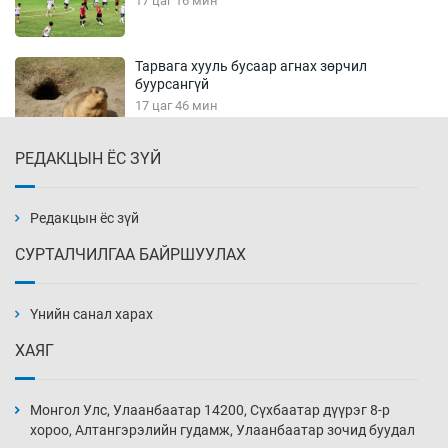
17 цаг 16 мин
Тарвага хууль бусаар агнах зөрчил
буурсангүй
17 цаг 46 мин
РЕДАКЦЫН ЁС ЗҮЙ
Х.Улам-Өрнөх байр урагшилж, долоод
жагсжээ
18 цаг 16 мин
Редакцын ёс зүй
СУРТАЛЧИЛГАА БАЙРШУУЛАХ
Ж.Лхагвабат өсвөр үеийнхний ДАШТ-ийг
дэнсэлнэ
Үнийн санал харах
18 цаг 46 мин
ХАЯГ
Иран тэсэж үлдсэн ч удаан хугацаанд хүнд
үеийг туулна
Монгол Улс, Улаанбаатар 14200, Сүхбаатар дүүрэг 8-р
19 цаг 16 мин
хороо, Алтангэрэлийн гудамж, Улаанбаатар зочид буудал