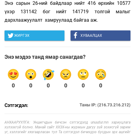
Энэ сарын 26-ний байдлаар нийт 416 өрхийн 10577
үхэр 131142 бог нийт 141719 толгой малыг
дархлаажуулалт хамруулаад байгаа аж.
ЖИРГЭХ
ХУВААЛЦАХ
Энэ мэдээ танд ямар санагдав?
0
0
0
0
0
0
Сэтгэгдэл:
Таны IP: (216.73.216.212)
АНХААРУУЛГА: Уншигчдын бичсэн сэтгэгдэлд unuudur.mn хариуцлага
хүлээхгүй болно. Манай сайт ХХЗХ-ны журмын дагуу зүй зохисгүй зарим
үг, хэллэгийг хязгаарласан тул Та сэтгэгдэл бичихдээ бусдын эрх ашгийг