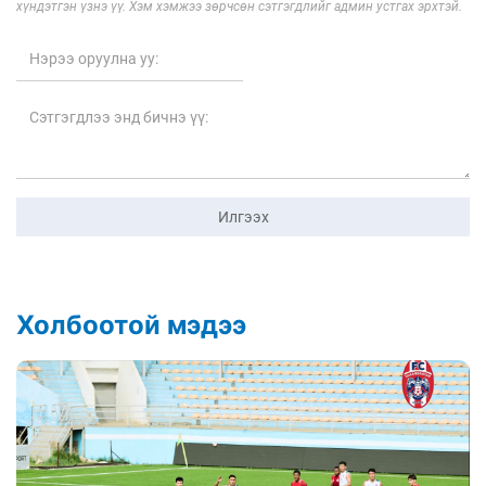
хүндэтгэн үзнэ үү. Хэм хэмжээ зөрчсөн сэтгэгдлийг админ устгах эрхтэй.
Илгээх
Холбоотой мэдээ