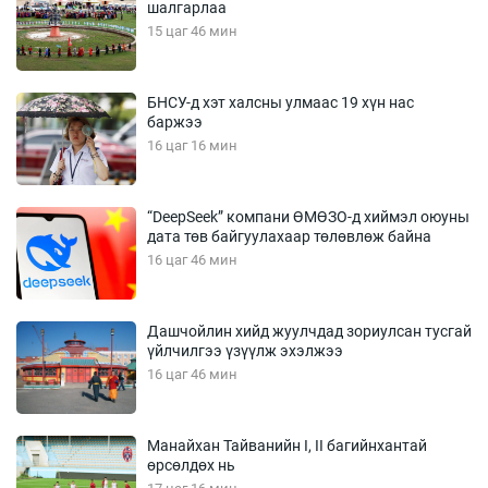
шалгарлаа
15 цаг 46 мин
БНСУ-д хэт халсны улмаас 19 хүн нас
баржээ
16 цаг 16 мин
“DeepSeek” компани ӨМӨЗО-д хиймэл оюуны
дата төв байгуулахаар төлөвлөж байна
16 цаг 46 мин
Дашчойлин хийд жуулчдад зориулсан тусгай
үйлчилгээ үзүүлж эхэлжээ
16 цаг 46 мин
Манайхан Тайванийн I, II багийнхантай
өрсөлдөх нь