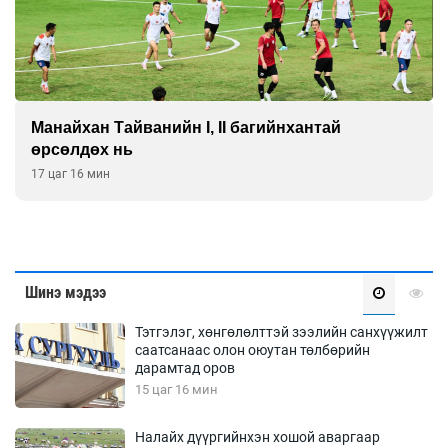
Манайхан Тайванийн I, II багийнхантай
өрсөлдөх нь
17 цаг 16 мин
Шинэ мэдээ
Тэтгэлэг, хөнгөлөлттэй зээлийн санхүүжилт
саатсанаас олон оюутан төлбөрийн
дарамтад оров
15 цаг 16 мин
Налайх дүүргийнхэн хошой аваргаар