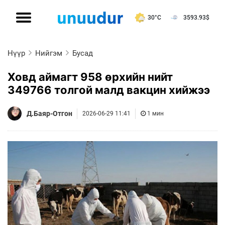
30°C
3593.93
$
Нүүр
Нийгэм
Бусад
Ховд аймагт 958 өрхийн нийт
349766 толгой малд вакцин хийжээ
Д.Баяр-Отгон
2026-06-29 11:41
1 мин