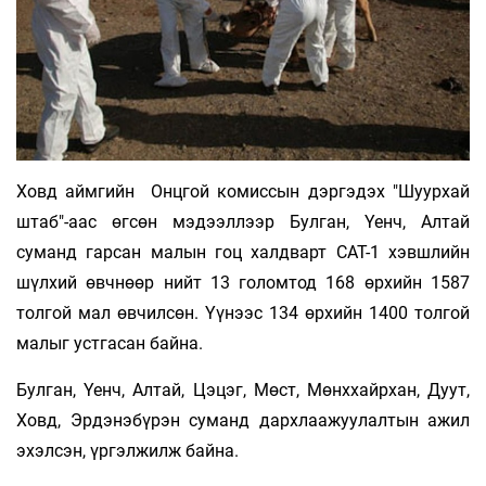
Ховд аймгийн Онцгой комиссын дэргэдэх "Шуурхай
штаб"-аас өгсөн мэдээллээр Булган, Үенч, Алтай
суманд гарсан малын гоц халдварт САТ-1 хэвшлийн
шүлхий өвчнөөр нийт 13 голомтод 168 өрхийн 1587
толгой мал өвчилсөн. Үүнээс 134 өрхийн 1400 толгой
малыг устгасан байна.
Булган, Үенч, Алтай, Цэцэг, Мөст, Мөнххайрхан, Дуут,
Ховд, Эрдэнэбүрэн суманд дархлаажуулалтын ажил
эхэлсэн, үргэлжилж байна.