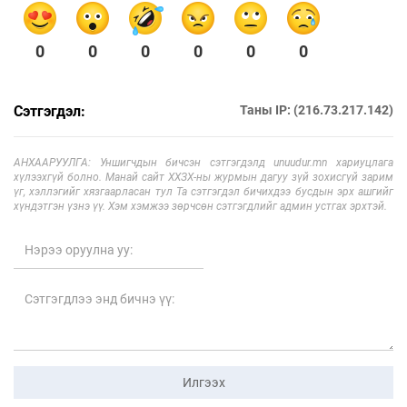
0
0
0
0
0
0
Сэтгэгдэл:
Таны IP: (216.73.217.142)
АНХААРУУЛГА: Уншигчдын бичсэн сэтгэгдэлд unuudur.mn хариуцлага
хүлээхгүй болно. Манай сайт ХХЗХ-ны журмын дагуу зүй зохисгүй зарим
үг, хэллэгийг хязгаарласан тул Та сэтгэгдэл бичихдээ бусдын эрх ашгийг
хүндэтгэн үзнэ үү. Хэм хэмжээ зөрчсөн сэтгэгдлийг админ устгах эрхтэй.
Илгээх