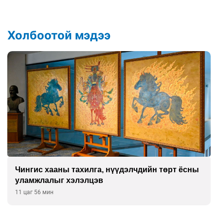
Холбоотой мэдээ
Д.Нацагдоржийн “Харанхуй хад” өгүүллэгийн
арга, сэтгэлгээний нөлөөлөл, шинэчлэл
12 цаг 26 мин