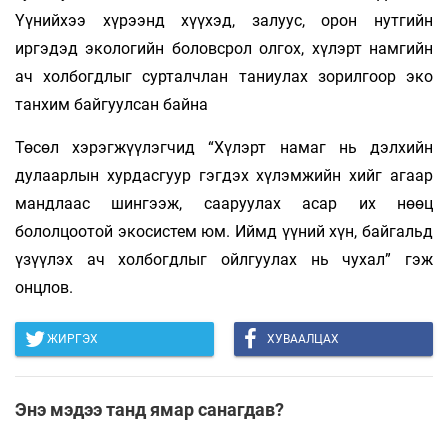
Үүнийхээ хүрээнд хүүхэд, залуус, орон нутгийн
иргэдэд экологийн боловсрол олгох, хүлэрт намгийн
ач холбогдлыг сурталчлан таниулах зорилгоор эко
танхим байгуулсан байна
Төсөл хэрэгжүүлэгчид “Хүлэрт намаг нь дэлхийн
дулаарлын хурдасгуур гэгдэх хүлэмжийн хийг агаар
мандлаас шингээж, сааруулах асар их нөөц
бололцоотой экосистем юм. Иймд үүний хүн, байгальд
үзүүлэх ач холбогдлыг ойлгуулах нь чухал” гэж
онцлов.
ЖИРГЭХ
ХУВААЛЦАХ
Энэ мэдээ танд ямар санагдав?