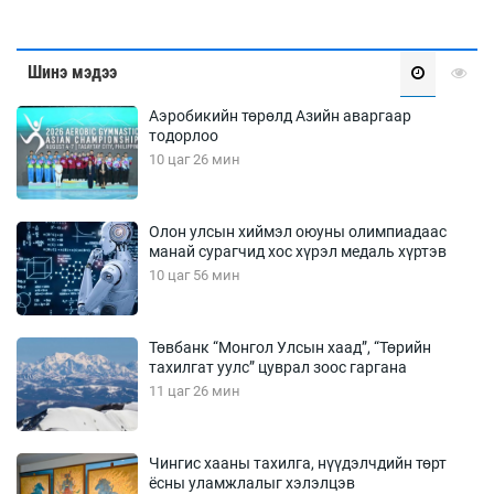
Шинэ мэдээ
Аэробикийн төрөлд Азийн аваргаар
тодорлоо
10 цаг 26 мин
Олон улсын хиймэл оюуны олимпиадаас
манай сурагчид хос хүрэл медаль хүртэв
10 цаг 56 мин
Төвбанк “Монгол Улсын хаад”, “Төрийн
тахилгат уулс” цуврал зоос гаргана
11 цаг 26 мин
Чингис хааны тахилга, нүүдэлчдийн төрт
ёсны уламжлалыг хэлэлцэв