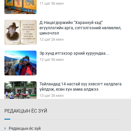
11 цаг 56 мин
Д.Нацагдоржийн “Харанхуй хад”
өгүүллэгийн арга, сэтгэлгээний нөлөөлөл,
шинэчлэл
12 цаг 26 мин
Эр хүнд итгэхээр эрхий хуруундаа...
12 цаг 56 мин
Тайландад 14 настай хүү зэвсэгт халдлага
үйлдэж, есөн хүн амиа алджээ
13 цаг 26 мин
РЕДАКЦЫН ЁС ЗҮЙ
Хүннү рок буюу монгол онгод
13 цаг 56 мин
Редакцын ёс зүй