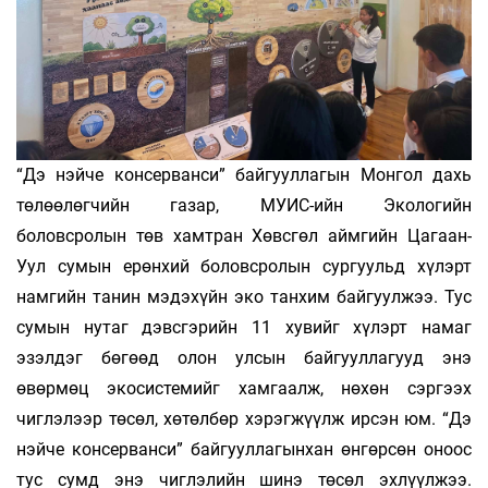
“Дэ нэйче консерванси” байгууллагын Монгол дахь
төлөөлөгчийн газар, МУИС-ийн Экологийн
боловсролын төв хамтран Хөвсгөл аймгийн Цагаан-
Уул сумын ерөнхий боловсролын сургуульд хүлэрт
намгийн танин мэдэхүйн эко танхим байгуулжээ. Тус
сумын нутаг дэвсгэрийн 11 хувийг хүлэрт намаг
эзэлдэг бөгөөд олон улсын байгууллагууд энэ
өвөрмөц экосистемийг хамгаалж, нөхөн сэргээх
чиглэлээр төсөл, хөтөлбөр хэрэгжүүлж ирсэн юм. “Дэ
нэйче консерванси” байгууллагынхан өнгөрсөн оноос
тус сумд энэ чиглэлийн шинэ төсөл эхлүүлжээ.