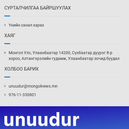
СУРТАЛЧИЛГАА БАЙРШУУЛАХ
Сарьсан багваахайнууд голын эрэг дагуух
барилга, байгууламжийн дээвэрт үүрлэжээ
Үнийн санал харах
14 цаг 26 мин
ХАЯГ
Цагдаагийн алба хаагчийг мөргөж зугтсан
этгээдийг илрүүлэв
Монгол Улс, Улаанбаатар 14200, Сүхбаатар дүүрэг 8-р
14 цаг 56 мин
хороо, Алтангэрэлийн гудамж, Улаанбаатар зочид буудал
ХОЛБОО БАРИХ
Нүүрс-пиролизийн үйлдвэр байгуулах
тогтоолын төслийг батлав
unuudur@mongolnews.mn
15 цаг 26 мин
976-11-330801
Б.Хулан ДАШТ-д түрүүлж, Г.Монголжин
хошой хүрэл медальтан болов
15 цаг 41 мин