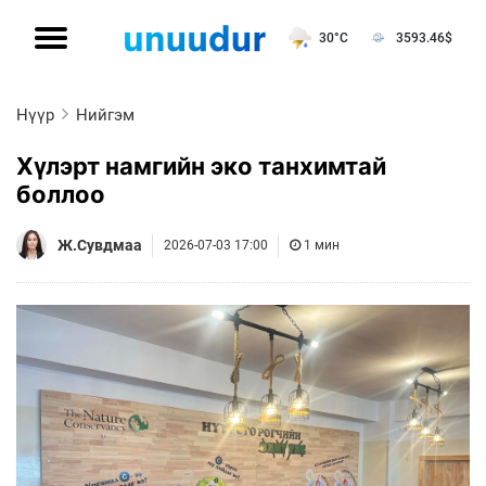
30°C
3593.46
$
Нүүр
Нийгэм
Хүлэрт намгийн эко танхимтай
боллоо
Ж.Сувдмаа
2026-07-03 17:00
1 мин