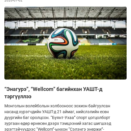
2026-07-02
“Энагурэ”, “Wellcom” багийнхан УАШТ-д
тэргүүллээ
Монголын волейболын холбооноос зохион байгуулсан
насанд хүрэгчдийн УАШТ-д 21 аймаг, нийслэлийн есөн
дүүргийн баг оролцсон. “Буянт-Ухаа” спорт цогцолборт
зургаан өдөр өрнөсөн дээрх тэмцээний хагас шигшээд
эрэгтэйчүүдээс “Wellcom”-ынхон “Сэлэнгэ энержи”-