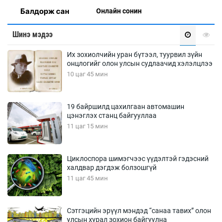
Балдорж сан
Онлaйн сонин
Шинэ мэдээ
Их зохиолчийн уран бүтээл, туурвил зүйн
онцлогийг олон улсын судлаачид хэлэлцлээ
10 цаг 45 мин
19 байршилд цахилгаан автомашин
цэнэглэх станц байгууллаа
11 цаг 15 мин
Циклоспора шимэгчээс үүдэлтэй гэдэсний
халдвар дэгдэж болзошгүй
11 цаг 45 мин
Сэтгэцийн эрүүл мэндэд “санаа тавих” олон
улсын хурал зохион байгуулна