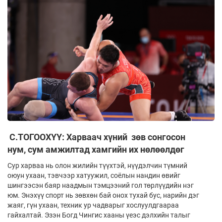
С.ТОГООХҮҮ: Харваач хүний зөв сонгосон
нум, сум амжилтад хамгийн их нөлөөлдөг
Сур харваа нь олон жилийн түүхтэй, нүүдэлчин түмний
оюун ухаан, тэвчээр хатуужил, соёлын нандин өвийг
шингээсэн баяр наадмын тэмцээний гол төрлүүдийн нэг
юм. Энэхүү спорт нь зөвхөн бай онох тухай бус, нарийн дэг
жаяг, гүн ухаан, техник ур чадварыг хослуулдгаараа
гайхалтай. Эзэн Богд Чингис хааны үеэс дэлхийн талыг