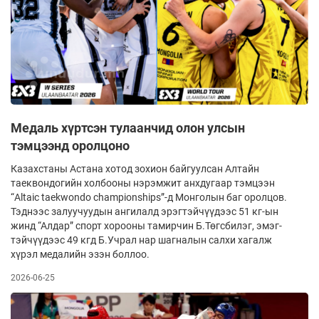
Медаль хүртсэн тулаанчид олон улсын
тэмцээнд оролцоно
Казахстаны Астана хотод зохион байгуулсан Алтайн
таеквондогийн холбооны нэрэмжит анх­ду­гаар тэмцээн
“Altaic taekwondo championships”-д Монголын баг оролцов.
Тэднээс залуучуудын ан­гилалд эрэгтэйчүүдээс 51 кг-ын
жинд “Алдар” спорт хорооны тамирчин Б.Төгсбилэг, эмэг­
тэй­чүүдээс 49 кгд Б.Учрал нар шагналын салхи хагалж
хүрэл медалийн эзэн боллоо.
2026-06-25