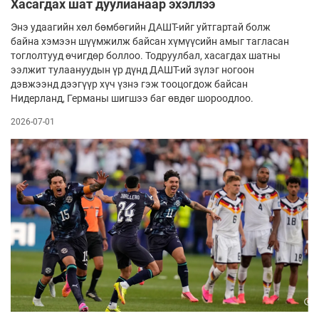
Хасагдах шат дуулианаар эхэллээ
Энэ удаагийн хөл бөмбөгийн ДАШТ-ийг уйтгартай болж
байна хэмээн шүүмжилж байсан хүмүүсийн амыг тагласан
тоглолтууд өчигдөр боллоо. Тодруулбал, хасагдах шат­ны
ээлжит тулаануудын үр дүнд ДАШТ-ий зүлэг ногоон
дэвжээнд дээгүүр хүч үзнэ гэж тооцогдож байсан
Нидерланд, Германы шигшээ баг өвдөг шороодлоо.
2026-07-01