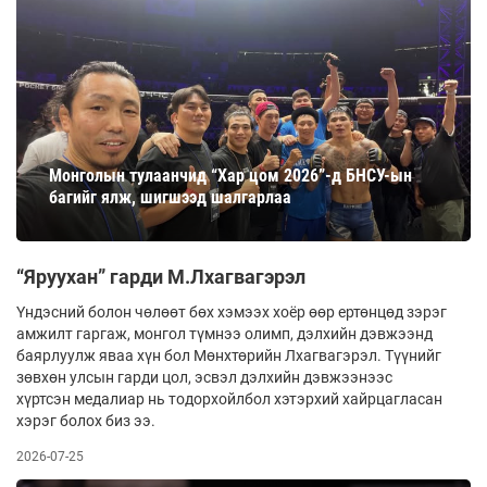
Монголын тулаанчид “Хар цом 2026”-д БНСУ-ын
багийг ялж, шигшээд шалгарлаа
“Яруухан” гарди М.Лхагвагэрэл
Үндэсний болон чөлөөт бөх хэмээх хоёр өөр ертөнцөд зэрэг
амжилт гар­гаж, монгол түмнээ олимп, дэл­хийн дэв­жээнд
баяр­луулж яваа хүн бол Мөнх­төрийн Лхаг­ва­­гэ­рэл. Түүнийг
зөвхөн улсын гарди цол, эс­вэл дэлхийн дэвжээнээс
хүртсэн медалиар нь тодор­хойлбол хэтэрхий хайрцагласан
хэрэг бо­­лох биз ээ.
2026-07-25