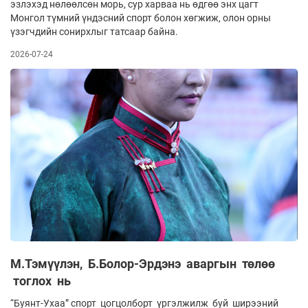
эзлэхэд нөлөөлсөн морь, сур харваа нь өдгөө энх цагт
Монгол түмний үндэсний спорт болон хөгжиж, олон орны
үзэгчдийн сонирхлыг татсаар байна.
2026-07-24
М.Тэмүүлэн, Б.Болор-Эрдэнэ аваргын төлөө
тоглох нь
“Буянт-Ухаа” спорт цогцолборт үргэлжилж буй ширээний