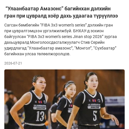
“Улаанбаатар Амазонс” багийнхан дэлхийн
гран при цувралд хоёр дахь удаагаа түрүүллээ
Сагсан бөмбөгийн “FIBA 3x3 women’s series” дэлхийн гран
при цувралтэмцээн үргэлжилжбуй. БНХАУ-д зохион
байгуулсан “FIBA 3x3 women’s series Jinan stop 2026” зургаа
дахьцувралд Монголоосдасгалжуулагч Стив Серийн
удирдлагад “Улаанбаатар амазонс”, “Монгол”, “Сүхбаатар”
багийнхан улсаа төлөөлжоролцов.
2026-07-21