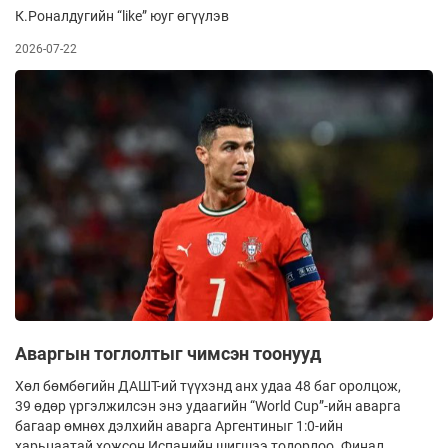
К.Роналдугийн “like” юуг өгүүлэв
2026-07-22
Аваргын тоглолтыг чимсэн тоонууд
Хөл бөмбөгийн ДАШТ-ий түүхэнд анх удаа 48 баг оролцож,
39 өдөр үргэлжилсэн энэ удаагийн “World Cup”-ийн аварга
багаар өмнөх дэлхийн аварга Аргентиныг 1:0-ийн
харьцаатай хожсон Испанийн шигшээ тодорлоо. Финал