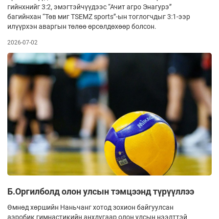
гийнхнийг 3:2, эмэгтэйчүүдээс “Ачит агро Энагурэ”
багийнхан “Төв миг TSEMZ sports”-ын тоглогчдыг 3:1-ээр
илүүрхэн аваргын төлөө өрсөлдөхөөр болсон.
2026-07-02
Б.Оргилболд олон улсын тэмцээнд түрүүллээ
Өмнөд хөршийн Наньчанг хотод зохион байгуулсан
аэробик гимнастикийн анхдугаар олон улсын нээлттэй