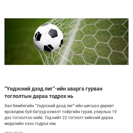
“Үндэсний дээд лиг”-ийн аварга гурван
тоглолтын дараа тодрох нь
Хөл бөмбөгийн “Үндэсний дээд лиг”-ийн шигшээ дөрөвт
өрсөлдөж буй багууд нэмэлт тойргийн гурав, улирлын 19
дэх тоглолтоо хийв. Тэд нийт 22 тоглолт хийсний дараа
медалийн эзэн тодрох юм.