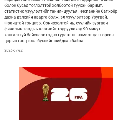
болон бусад тоглолттой холбоотой түүхэн баримт,
статистик үзүүлэлтийг танил¬цуулъя. •Испанийн баг хоёр
дахиа дэлхийн аварга болж, эл үзүүлэлтээр Уругвай,
Францтай тэнцлээ. Сонирхолтой нь, сүүлийн зургаан
финалын тавд нь ялагчийг тодруулахад 90 минут
хангалтгүй байснаас гадна гуравт нь нэмэлт цагт орсон
цорын ганц гоол бүхнийг шийдсэн байна.
2026-07-22