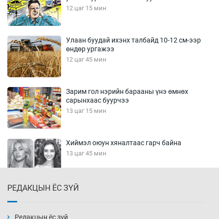
12 цаг 15 мин
Улаан буудай ихэнх талбайд 10-12 см-ээр
өндөр ургажээ
12 цаг 45 мин
Зарим гол нэрийн барааны үнэ өмнөх
сарынхаас буурчээ
13 цаг 15 мин
Хиймэл оюун хяналтаас гарч байна
13 цаг 45 мин
РЕДАКЦЫН ЁС ЗҮЙ
Эмэгтэйчүүд Бээжин, эрэгтэйчүүд Японд
бэлтгэл базаахаар хилийн дээс алхлаа
14 цаг 15 мин
Редакцын ёс зүй