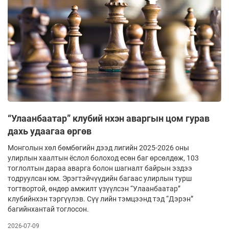
“Улаанбаатар” клубий нхэн аваргын цом гурав
дахь удаагаа өргөв
Монголын хөл бөмбөгийн дээд лигийн 2025-2026 оны
улирлын хаалтын ёслол болоход есөн баг өрсөлдөж, 103
тоглолтын дараа аварга болон шагналт байрын эздээ
тодруулсан юм. Эрэгтэйчүүдийн багаас улирлын турш
тогтвортой, өндөр амжилт үзүүлсэн “Улаанбаатар”
клубийнхэн тэргүүлэв. Сүү­ лийн тэмцээнд тэд “Дэрэн”
багийнхантай тоглосон.
2026-07-09