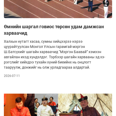
Өмнийн шаргал говиос төрсөн удам дамжсан
харваачид
Халхын нутагт хасаа, сумны хийцээрээ нэрээ
цуурайтуулсан Монгол Улсын гарам­гай мэргэн
Ш.Батсүхийг шагайн хар­ваачид “Мэргэн Баавай” хэмээн
авгайлан ихэд хүндэлдэг. Тэрбээр шагайн харвааны эд хэ­
рэгс­лийг хийхдээ тухайн хүний биеийнх нь онц­логт
тааруулж, донжийг нь олж урладгаараа ал­дар­тай.
2026-07-11