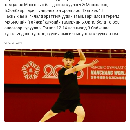
тэмцээнд Монголын баг дасгалжуулагч Э.Мөнхнасан,
Б.Золбаяр нарын удирдлагад оролцлоо. Тэднээс 18
насныхны ангилалд эрэгтэйчүүдийн ганцаарчилсан төрөлд
МУБИС-ийн “Гайнер” клубийн тамирчин Б.Оргилболд 18.850
оноогоор түрүүлэв. Тэгвэл 12-14 насныхад З.Сайханаа
хүрэл медаль хүртэж, түүний амжилтыг үргэлжлүүлсэн юм.
2026-07-02