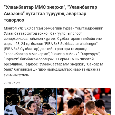
“Улаанбаатар MMC энержи”, “Улаанбаатар
Амазонс” нутагтаа түрүүлж, аваргаар
тодорлоо
Монгол Улс 3Х3 сагсан бөмбөгийн гурван том тэмцээнийг
Улаанбаатар хотод зохион байгуулсныг спорт
сонирхогчдод тоймлон хүргэе. Сүхбаатарын талбайд энэ
сарын 23, 24-нд болсон “FIBA 3x3 Sukhbaatar challenger”
(FIBA 3x3 Сүхбаатар) дэлхийн гран при тэмцээнд
“Улаанбаатар MM энержи”, “Сансар М банк”, “Хархорум”,
“Тэрэлж” багийнхан оролцож, 11 орны 16 шигшээтэй
өрсөлдлөө. Тэднээс “Улаанбаатар MM энержи”, “Сансар М
банк” багийнхан шигшээ наймд шалгарснаар тэмцээнээ
үргэлжлүүлэв.
2026-06-29