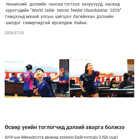
теннисний дэлхийн чансаа тогтоох залуучууд, насанд
хүрэгчдийн “World table tennis feeder Ulaanbaatar 2026”
тэмцээнд манай улсын шигшээ багийнхан дэлхийн
шилдэг тамирчидтай өрсөлдөж байна.
2026-07-23
Өсвөр үеийн тоглогчид дэлхий аварга болжээ
АНУ-ын Миннесота мужид зохион байгуулсан (USA cup)