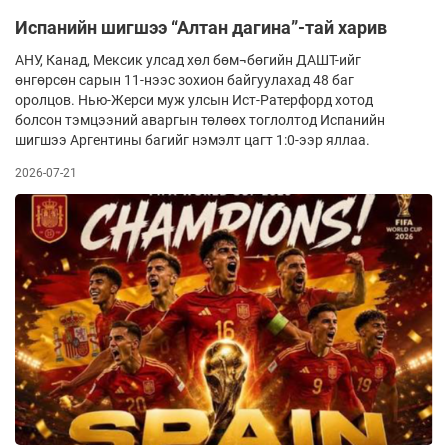
Испанийн шигшээ “Алтан дагина”-тай харив
АНУ, Канад, Мексик улсад хөл бөм¬бөгийн ДАШТ-ийг
өнгөрсөн сарын 11-нээс зохион байгуулахад 48 баг
оролцов. Нью-Жерси муж улсын Ист-Ратерфорд хотод
болсон тэмцээний аваргын төлөөх тоглолтод Испанийн
шигшээ Аргентины багийг нэмэлт цагт 1:0-ээр яллаа.
2026-07-21