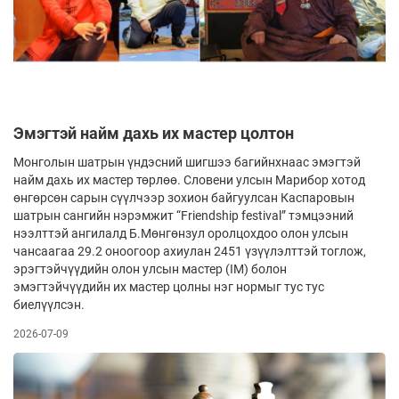
Эмэгтэй найм дахь их мастер цолтон
Монголын шатрын үндэсний шигшээ багийнхнаас эмэгтэй
найм дахь их мастер төрлөө. Словени улсын Марибор хотод
өнгөрсөн сарын сүүлчээр зохион байгуулсан Каспаровын
шатрын сангийн нэрэмжит “Friendship festival” тэмцээний
нээлттэй ангилалд Б.Мөнгөнзул оролцохдоо олон улсын
чансаагаа 29.2 оноогоор ахиулан 2451 үзүүлэлттэй тоглож,
эрэгтэйчүүдийн олон улсын мастер (IM) болон
эмэгтэйчүүдийн их мастер цолны нэг нормыг тус тус
биелүүлсэн.
2026-07-09