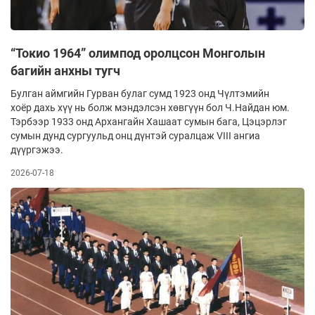
“Токио 1964” олимпод оролцсон Монголын
багийн анхны тугч
Булган аймгийн Гурван булаг сумд 1923 онд Чүлтэмийн
хоёр дахь хүү нь болж мэндэлсэн хөвгүүн бол Ч.Найдан юм.
Тэр­бээр 1933 онд Архангайн Хашаат сумын бага, Цэ­цэрлэг
сумын дунд сургуульд онц дүнтэй су­ралцаж VIII ангиа
дүүргэжээ.
2026-07-18