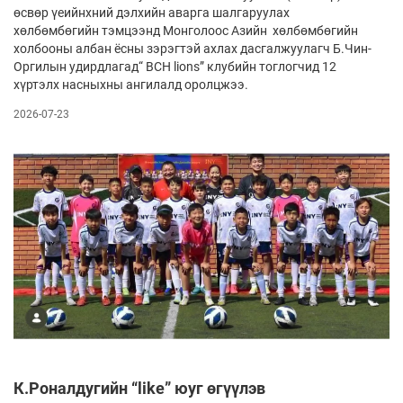
өсвөр үеийнхний дэлхийн аварга шалгаруулах
хөлбөмбөгийн тэмцээнд Монголоос Азийн хөлбөмбөгийн
холбооны албан ёсны зэрэгтэй ахлах дасгалжуулагч Б.Чин-
Оргилын удирдлагад“ BCH lions” клубийн тоглогчид 12
хүртэлх насныхны ангилалд оролцжээ.
2026-07-23
К.Роналдугийн “like” юуг өгүүлэв