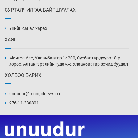
СУРТАЛЧИЛГАА БАЙРШУУЛАХ
АНУ-ын Цэргийн кибер командлалаын
ажилтнууд амиа хорлох явдал эрс
нэмэгджээ
Үнийн санал харах
14 цаг 22 мин
ХАЯГ
Монголын шигшээ Хонконгийн багийг ялж,
эхний хожлоо авлаа
Монгол Улс, Улаанбаатар 14200, Сүхбаатар дүүрэг 8-р
14 цаг 45 мин
хороо, Алтангэрэлийн гудамж, Улаанбаатар зочид буудал
ХОЛБОО БАРИХ
Техникийн өндөр үзүүлэлттэй агаарын хөлөг
худалдан авах хүсэлтээ уламжлав
unuudur@mongolnews.mn
15 цаг 15 мин
976-11-330801
“Шатахууны бус, бодлогын хомсдол
нүүрлээд байна”
15 цаг 45 мин