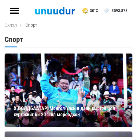
30°C
3593.87
$
Эхлэл
Спорт
Спорт
Х.БОЛДБААТАР: Монгол Улсын даян мэргэн цол
хүртэхийг би 20 жил мөрөөдсөн