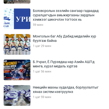
Боловсролын зээлийн сангаар гадаадад
суралцагчдын амьжиргааны зардлын
хэмжээг шинэчлэн тогтоох нь
59 мин
Монголын баг Абу Дабид медалийн хур
буулгаж байна
1 цаг 29 мин
Б.Учрал, Ё.Пүрэвдаш нар Азийн АШТ-д
мөнгө, хүрэл медаль хүртэв
1 цаг 56 мин
Нөөцийн махны худалдаа, борлуулалтыг
хянах систем нэвтрүүлнэ
1 цаг 59 мин