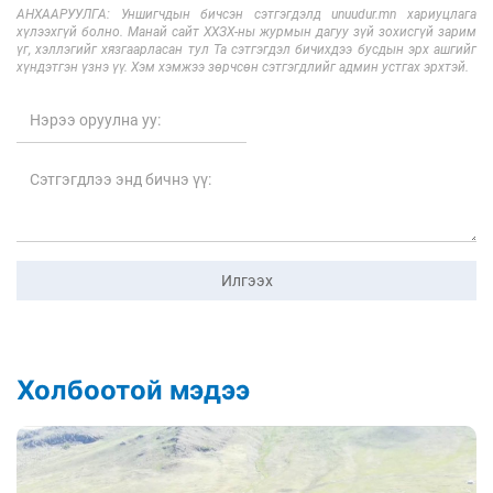
АНХААРУУЛГА: Уншигчдын бичсэн сэтгэгдэлд unuudur.mn хариуцлага
хүлээхгүй болно. Манай сайт ХХЗХ-ны журмын дагуу зүй зохисгүй зарим
үг, хэллэгийг хязгаарласан тул Та сэтгэгдэл бичихдээ бусдын эрх ашгийг
хүндэтгэн үзнэ үү. Хэм хэмжээ зөрчсөн сэтгэгдлийг админ устгах эрхтэй.
Илгээх
Холбоотой мэдээ