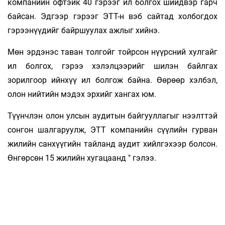
компанийн офтэйк 40 гэрээг ил болгох шийдвэр гарч
байсан. Эдгээр гэрээг ЭТТ-н вэб сайтад холбогдох
гэрээнүүдийг байршуулах ажлыг хийнэ.
Мөн эрдэнэс таван толгойг тойрсон нүүрсний хулгайг
ил болгох, гэрээ хэлэлцээрийг шилэн байлгах
зорилгоор ийнхүү ил болгож байна. Өөрөөр хэлбэл,
олон нийтийн мэдэх эрхийг хангах юм.
Түүнчлэн олон улсын аудитын байгууллагыг нээлттэй
сонгон шалгаруулж, ЭТТ компанийн сүүлийн гурван
жилийн санхүүгийн тайланд аудит хийлгэхээр болсон.
Өнгөрсөн 15 жилийн хугацаанд " гэлээ.