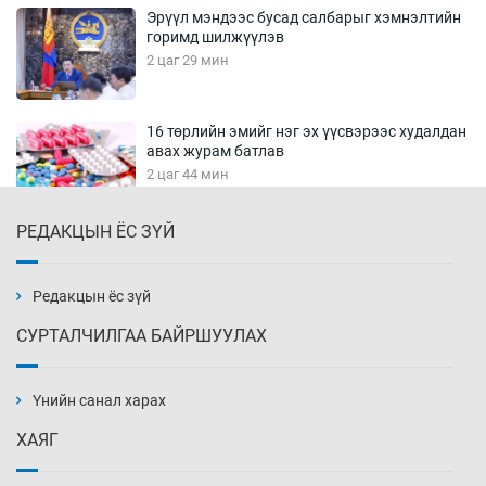
Эрүүл мэндээс бусад салбарыг хэмнэлтийн
горимд шилжүүлэв
2 цаг 29 мин
16 төрлийн эмийг нэг эх үүсвэрээс худалдан
авах журам батлав
2 цаг 44 мин
РЕДАКЦЫН ЁС ЗҮЙ
Бүх төрлийн шатахууны гаалийн татварыг
тэглэлээ
2 цаг 59 мин
Редакцын ёс зүй
СУРТАЛЧИЛГАА БАЙРШУУЛАХ
Найман гол үерийн түвшин давж, хоёр нь
аюултай хэмжээнд хүрчээ
Үнийн санал харах
3 цаг 29 мин
ХАЯГ
Монгол Улс дундаас дээш орлоготой