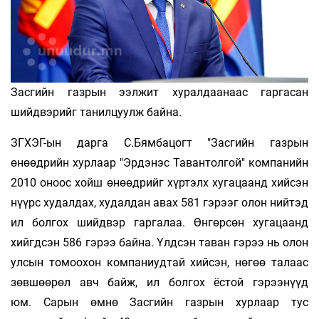
Засгийн газрын ээлжит хуралдаанаас гаргасан
шийдвэрийг танилцуулж байна.
ЗГХЭГ-ын дарга С.Бямбацогт "Засгийн газрын
өнөөдрийн хурлаар "Эрдэнэс Тавантолгой" компанийн
2010 оноос хойш өнөөдрийг хүртэлх хугацаанд хийсэн
нүүрс худалдах, худалдан авах 581 гэрээг олон нийтэд
ил болгох шийдвэр гаргалаа. Өнгөрсөн хугацаанд
хийгдсэн 586 гэрээ байна. Үлдсэн таван гэрээ нь олон
улсын томоохон компаниудтай хийсэн, нөгөө талаас
зөвшөөрөл авч байж, ил болгох ёстой гэрээнүүд
юм. Сарын өмнө Засгийн газрын хурлаар тус