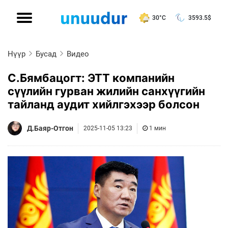
30°C
3593.5
$
Нүүр
Бусад
Видео
С.Бямбацогт: ЭТТ компанийн
сүүлийн гурван жилийн санхүүгийн
тайланд аудит хийлгэхээр болсон
Д.Баяр-Отгон
2025-11-05 13:23
1 мин