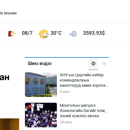
йн төлөө
08/7
30°C
3593.93
$
Соёл урлаг
Шинэ мэдээ
ой хөгжлийн зорилго -
Сонгодог урлаг
ан
АНУ-ын Цэргийн кибер
Ардын урлаг
командлалаын
ажилтнууд амиа хорлох
Дүрслэх урлаг
явдал эрс нэмэгджээ
6 мин
Өв соёл
таг
Кино урлаг
Монголын шигшээ
Хонконгийн багийг ялж,
 орчин
Цирк
эхний хожлоо авлаа
ол
28 мин
Рок поп, хип хоп
энд