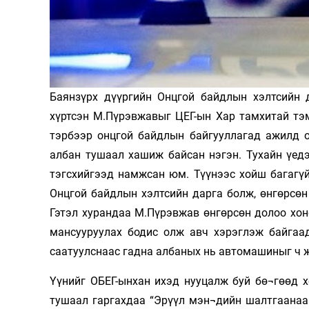
Олимп 2024
Баянзүрх дүүргийн Онцгой байдлын хэлтсийн 
хүртсэн М.Пүрэвжавыг ЦЕГ-ын Хар тамхитай тэ
тэрбээр онцгой байдлын байгууллагад ажилд ор
албан тушаал хашиж байсан нэгэн. Тухайн үед
тэгсхийгээд намжсан юм. Түүнээс хойш багагү
Онцгой байдлын хэлтсийн дарга болж, өнгөрсө
Гэтэл хурандаа М.Пүрэвжав өнгөрсөн долоо хо
мансууруулах бодис олж авч хэрэглэж байгаад
саатуулснаас гадна албаных нь автомашиныг ч 
Үүнийг ОБЕГ-ынхан ихэд нууцалж буй бө¬гөөд х
тушаал гаргахдаа “Эрүүл мэн¬дийн шалтгаанаа