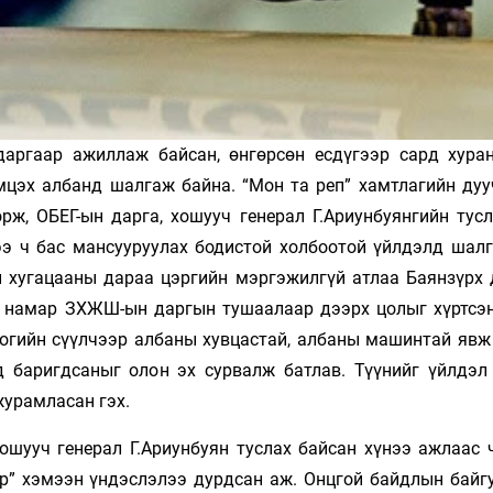
даргаар ажиллаж байсан, өнгөрсөн есдүгээр сард хура
мцэх албанд шалгаж байна. “Мон та реп” хамтлагийн дуу
ж, ОБЕГ-ын дарга, хошууч генерал Г.Ариунбуянгийн тусл
ээ ч бас мансууруулах бодистой холбоотой үйлдэлд шалг
й хугацааны дараа цэргийн мэргэжилгүй атлаа Баянзүрх 
н намар ЗХЖШ-ын даргын тушаалаар дээрх цолыг хүртсэн
ногийн сүүлчээр албаны хувцастай, албаны машинтай явж
 баригдсаныг олон эх сурвалж батлав. Түүнийг үйлдэл
журамласан гэх.
ошууч генерал Г.Ариунбуян туслах байсан хүнээ ажлаас 
р” хэмээн үндэслэлээ дурдсан аж. Онцгой байдлын байг