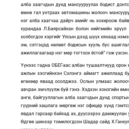
алба хаагчдын дунд мансууруулах бодист донтс
өмнө гал унтраах автомашины жолооч мансууру
нэг алба хаагчаа дайрч амийг нь хохироож байв
хурандаа Л.Баярсайхан болон нийгмийн эрүүл 
холбогдох хэргийг Улсын дээд шүүх хянаад нэм
эм, сэтгэцэд нөлөөт бодисын хууль бус ашигла
ажиллагаагаар нэг мөр тогтоох ёстой” гэж үзсэн.
Үүнээс гадна ОБЕГ-аас албан тушаалтнууд орон 
ажлын хэсгийнхэн Сэлэнгэ аймагт ажиллаад бу
өгөхөөр яваад осолджээ. Ослын улмаас жолооч
авчран эмчлүүлж буй гэнэ. Хэдхэн хоногийн өмн
анги, байгууллагын алба хаагчдын дунд спорты
гүүрний хашлага мөргөж нэг офицер хүнд гэмтс
явдал гарсаар байхад ах, дүүсээрээ дамжуулан 
Өдгөө шинээр томилогдсон Шадар сайд Х.Ганхуяг