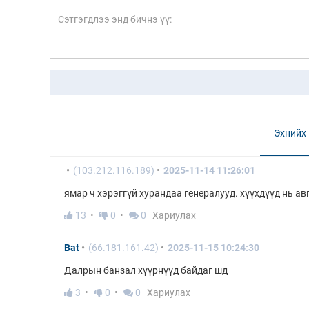
Эхнийх
(103.212.116.189)
2025-11-14 11:26:01
ямар ч хэрэггүй хурандаа генералууд. хүүхдүүд нь ав
13
0
0
Хариулах
Bat
(66.181.161.42)
2025-11-15 10:24:30
Далрын банзал хүүрнүүд байдаг шд
3
0
0
Хариулах