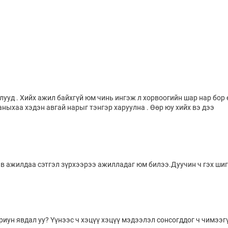
лууд . Хийх ажил байхгүй юм чинь ингэж л хорвоогийн шар нар бор
аныхаа хэдэн авгай нарыг тэнгэр харуулна . Өөр юу хийх вэ дээ
в ажилдаа сэтгэл зүрхээрээ ажилладаг юм билээ.Дуучин ч гэх шиг
иун явдал уу? Үүнээс ч хэцүү хэцүү мэдээлэл сонсогддог ч чимээг