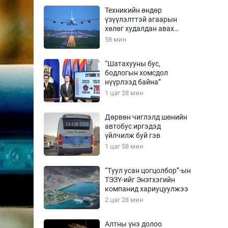
Урлагтай яриа
Техникийн өндөр
өрчил
үзүүлэлттэй агаарын
хөлөг худалдан авах
энд-Эрхэм баян
хүсэлтээ уламжлав
58 мин
“Шатахууны бус,
бодлогын хомсдол
хүний үг
нүүрлээд байна”
1 цаг 28 мин
Дөрвөн чиглэлд шөнийн
автобус иргэдэд
ага
Бусад
үйлчилж буй гэв
1 цаг 58 мин
Фото
сурвалжлагч
Видео
“Туул усан цогцолбор”-ын
Инфографик
ТЭЗҮ-ийг Энэтхэгийн
компанид хариуцуулжээ
Санал асуулга
2 цаг 28 мин
Алтны үнэ долоо