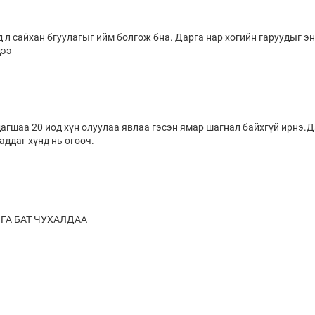
д л сайхан бгуулагыг ийм болгож бна. Дарга нар хогийн гаруудыг э
дээ
дагшаа 20 иод хүн олуулаа явлаа гэсэн ямар шагнал байхгүй ирнэ.
ддаг хүнд нь өгөөч.
ГА БАТ ЧУХАЛДАА