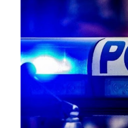
126-гийн НЭГ
Ертөнц
Спорт
Нийгэм
Бөх
Техник технологи
Сагсан бөмбөг
Шинжлэх ухаан
Хөлбөмбөг
Сонин хачин
Олимпын төрөл
Дэлхийн монгол
Тулааны спорт
Олимпын бус төр