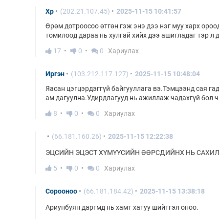
Хр
(202.21.107.45)
2025-11-15 10:41:57
Өрөм дотроосоо өтгөн гэж энэ дээ нэг муу харх ороо
томилоод дараа нь хулгай хийх дээ ашигладаг тэр л 
17
0
0
Хариулах
Иргэн
(103.212.117.127)
2025-11-15 10:48:04
Яасан цэгцэрдэггүй байгууллага вэ.Тэмцээнд сая га
ам дагуулна.Удирдлагууд нь ажиллаж чадахгүй бол ча
8
0
0
Хариулах
(66.181.160.26)
2025-11-15 12:22:38
ЭЦСИЙН ЭЦЭСТ ХҮМҮҮСИЙН ӨӨРСДИЙНХ НЬ САХИЛ
5
0
0
Хариулах
Сорооноо
(66.181.184.42)
2025-11-15 13:38:18
Ариунбуян даргмд нь хамт хатуу шийтгэл оноо.