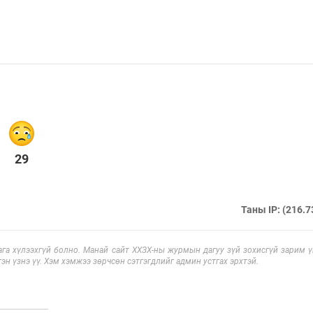
29
Таны IP: (216.7
га хүлээхгүй болно. Манай сайт ХХЗХ-ны журмын дагуу зүй зохисгүй зарим үг
эн үзнэ үү. Хэм хэмжээ зөрчсөн сэтгэгдлийг админ устгах эрхтэй.