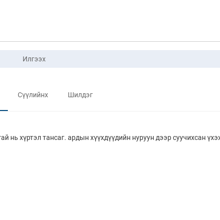
Илгээх
Сүүлийнх
Шилдэг
гай нь хүртэл тансаг. ардын хүүхдүүдийн нуруун дээр суучихсан үх