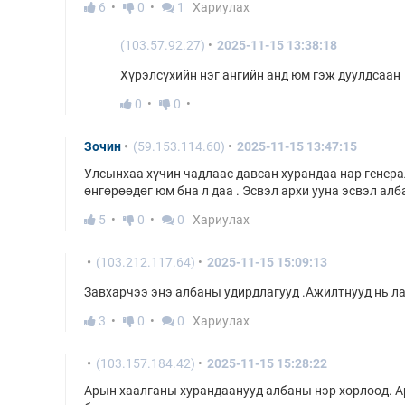
6
0
1
Хариулах
(103.57.92.27)
2025-11-15 13:38:18
Хүрэлсүхийн нэг ангийн анд юм гэж дуулдсаан
0
0
Зочин
(59.153.114.60)
2025-11-15 13:47:15
Улсынхаа хүчин чадлаас давсан хурандаа нар генера
өнгөрөөдөг юм бна л даа . Эсвэл архи ууна эсвэл алб
5
0
0
Хариулах
(103.212.117.64)
2025-11-15 15:09:13
Завхарчээ энэ албаны удирдлагууд .Ажилтнууд нь ла
3
0
0
Хариулах
(103.157.184.42)
2025-11-15 15:28:22
Арын хаалганы хурандаанууд албаны нэр хорлоод. Ар