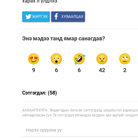
харах л үлдлээ.
ЖИРГЭХ
ХУВААЛЦАХ
Энэ мэдээ танд ямар санагдав?
9
6
6
42
2
Сэтгэгдэл: (58)
АНХААРУУЛГА: Уншигчдын бичсэн сэтгэгдэлд unuudur.mn хариуцла
хязгаарласан тул Та сэтгэгдэл бичихдээ бусдын эрх ашгийг хүндэтг