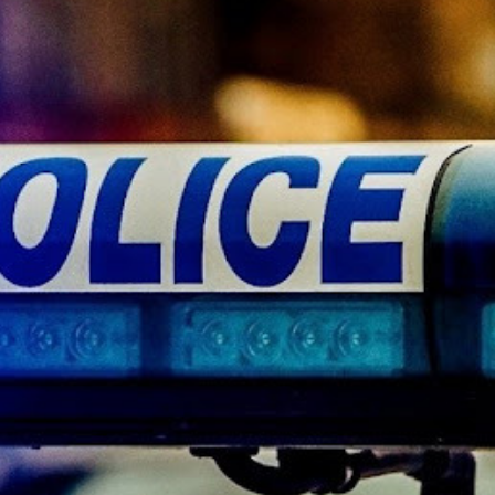
Ханш
Хэрэг з
Эрэлттэй мэдээ
Эрүүл м
Хууль ёс
Хүмүүс
Албаны 
Бусад
Life style
Ярилцл
Зөвлөгөө
Хоймор
Өнөөдрийн тухай
Уншигч-
өл