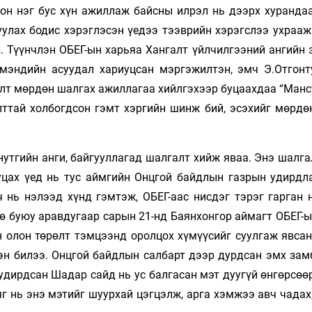
он нэг бус хүн ажиллаж байсны илрэл нь дээрх хурандаа
улах бодис хэрэглэсэн үедээ тээврийн хэрэгслээ ухрааж
. Түүнчлэн ОБЕГ-ын харьяа Хангалт үйлчилгээний ангийн 
мэндийн асуудал хариуцсан мэргэжилтэн, эмч Э.Отгонт
элт мөрдөн шалгах ажиллагаа хийлгэхээр буцаахдаа “Манс
лттай холбогдсон гэмт хэргийн шинж бий, эсэхийг мөрдө
нутгийн анги, байгууллагад шалгалт хийж яваа. Энэ шалг
цах үед нь тус аймгийн Онцгой байдлын газрын удирдл
 нь нэлээд хүнд гэмтэж, ОБЕГ-аас нисдэг тэрэг гарган 
ө буюу аравдугаар сарын 21-нд Баянхонгор аймагт ОБЕГ-ы
н олон төрөлт тэмцээнд оролцох хүмүүсийг суулгаж явсан
эн билээ. Онцгой байдлын салбарт дээр дурдсан эмх зам
удирдсан Шадар сайд нь ус балгасан мэт дуугүй өнгөрсөө
 нь энэ мэтийг шуурхай цэгцэлж, арга хэмжээ авч чадах,