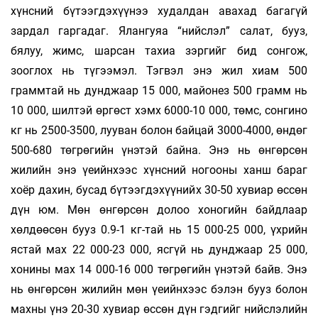
хүнсний бүтээгдэхүүнээ худалдан авахад багагүй
зардал гаргадаг. Ялангуяа “нийслэл” салат, бууз,
бялуу, жимс, шарсан тахиа зэргийг бид сонгож,
зооглох нь түгээмэл. Тэгвэл энэ жил хиам 500
граммтай нь дунджаар 15 000, майонез 500 грамм нь
10 000, шилтэй өргөст хэмх 6000-10 000, төмс, сонгино
кг нь 2500-3500, лууван болон байцай 3000-4000, өндөг
500-680 төгрөгийн үнэтэй байна. Энэ нь өнгөрсөн
жилийн энэ үеийнхээс хүнсний ногооны ханш бараг
хоёр дахин, бусад бүтээгдэхүүнийх 30-50 хувиар өссөн
дүн юм. Мөн өнгөрсөн долоо хоногийн байдлаар
хөлдөөсөн бууз 0.9-1 кг-тай нь 15 000-25 000, үхрийн
ястай мах 22 000-23 000, ясгүй нь дунджаар 25 000,
хонины мах 14 000-16 000 төгрөгийн үнэтэй байв. Энэ
нь өнгөрсөн жилийн мөн үеийнхээс бэлэн бууз болон
махны үнэ 20-30 хувиар өссөн дүн гэдгийг нийслэлийн