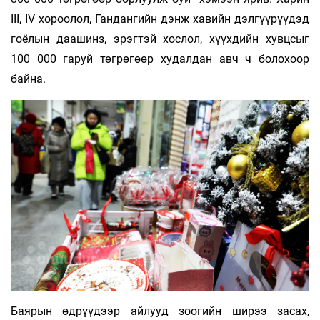
III, IV хороолол, Гандангийн дэнж хавийн дэлгүүрүүдэд
гоёлын даашинз, эрэгтэй хослол, хүүхдийн хувцсыг
100 000 гаруй төгрөгөөр худалдан авч ч болохоор
байна.
Баярын өдрүүдээр айлууд зоогийн ширээ засах,