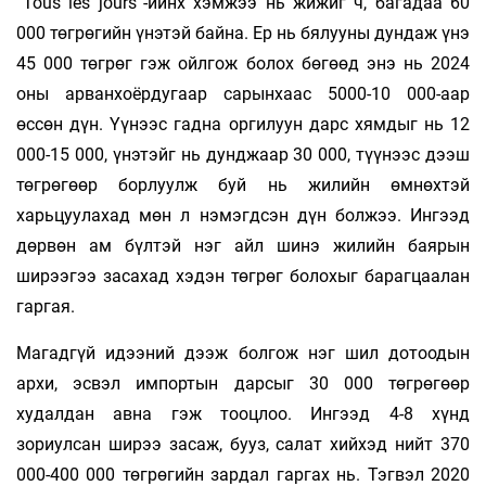
“Tous les jours”-ийнх хэмжээ нь жижиг ч, багадаа 60
000 төгрөгийн үнэтэй байна. Ер нь бялууны дундаж үнэ
45 000 төгрөг гэж ойлгож болох бөгөөд энэ нь 2024
оны арванхоёрдугаар сарынхаас 5000-10 000-аар
өссөн дүн. Үүнээс гадна оргилуун дарс хямдыг нь 12
000-15 000, үнэтэйг нь дунджаар 30 000, түүнээс дээш
төгрөгөөр борлуулж буй нь жилийн өмнөхтэй
харьцуулахад мөн л нэмэгдсэн дүн болжээ. Ингээд
дөрвөн ам бүлтэй нэг айл шинэ жилийн баярын
ширээгээ засахад хэдэн төгрөг болохыг барагцаалан
гаргая.
Магадгүй идээний дээж болгож нэг шил дотоодын
архи, эсвэл импортын дарсыг 30 000 төгрөгөөр
худалдан авна гэж тооцлоо. Ингээд 4-8 хүнд
зориулсан ширээ засаж, бууз, салат хийхэд нийт 370
000-400 000 төгрөгийн зардал гаргах нь. Тэгвэл 2020