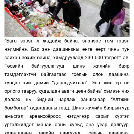
“Бага зэрэг л жадайж байна, энэнээс том гэвэл
нэлмийнэ. Бас энэ даашинзны өнгө өөрт чинь тун
сайхан зохиж байна, хямдруулаад 230 000 төгрөгт ав.
Төсвийн байгууллагууд шинэ жилийн баяр
тэмдэглэхгүй байгаагаас гоёлын олон даашинз,
хувцас хий дэмий “дарагдчихлаа”. Энэ жил ер нь
орлого тааруу, худалдан авагч цөөн байна” хэмээн чих
дэлсэх нь бидний нэрлэж заншснаар “Алтжин
бөмбөгөр” худалдааны төвд. Шинэ жилийн баярын уур
амьсгал арванхоёроос нэгдүгээр сарыг хүртэл
үргэлжилдэг манай орны хувьд энэ үеэр дэлгүүр,
худалдааны төвийн лангуунд гоёлын даашинз,