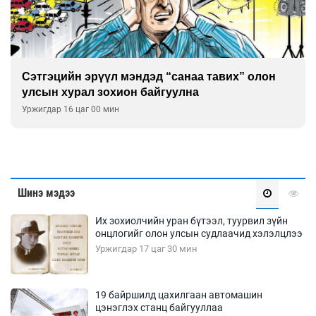
Улаан буудай ихэнх талбайд 10-12 см-ээр өндөр
ургажээ
Уржигдар 15 цаг 30 мин
Шинэ мэдээ
Их зохиолчийн уран бүтээл, туурвил зүйн
онцлогийг олон улсын судлаачид хэлэлцлээ
Уржигдар 17 цаг 30 мин
19 байршилд цахилгаан автомашин
цэнэглэх станц байгууллаа