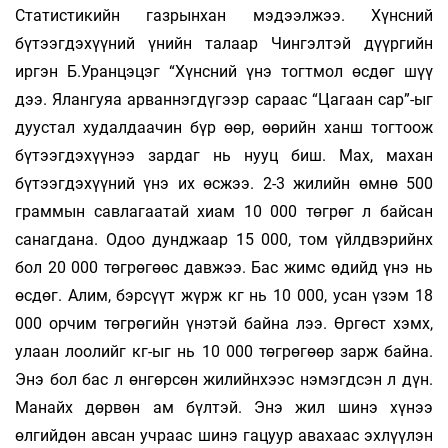
Статистикийн газрынхан мэдээлжээ. Хүнсний
бүтээгдэхүүний үнийн талаар Чингэлтэй дүүргийн
иргэн Б.Уранцэцэг “Хүнсний үнэ тогтмол өсдөг шүү
дээ. Ялангуяа арваннэгдүгээр сараас “Цагаан сар”-ыг
дуустал худалдаачин бүр өөр, өөрийн ханш тогтоож
бүтээгдэхүүнээ зардаг нь нууц биш. Мах, махан
бүтээгдэхүүний үнэ их өсжээ. 2-3 жилийн өмнө 500
граммын савлагаатай хиам 10 000 төгрөг л байсан
санагдана. Одоо дунджаар 15 000, том үйлдвэрийнх
бол 20 000 төгрөгөөс давжээ. Бас жимс өдийд үнэ нь
өсдөг. Алим, бэрсүүт жүрж кг нь 10 000, усан үзэм 18
000 орчим төгрөгийн үнэтэй байна лээ. Өргөст хэмх,
улаан лоолийг кг-ыг нь 10 000 төгрөгөөр зарж байна.
Энэ бол бас л өнгөрсөн жилийнхээс нэмэгдсэн л дүн.
Манайх дөрвөн ам бүлтэй. Энэ жил шинэ хүнээ
өлгийдөн авсан учраас шинэ гацуур авахаас эхлүүлэн