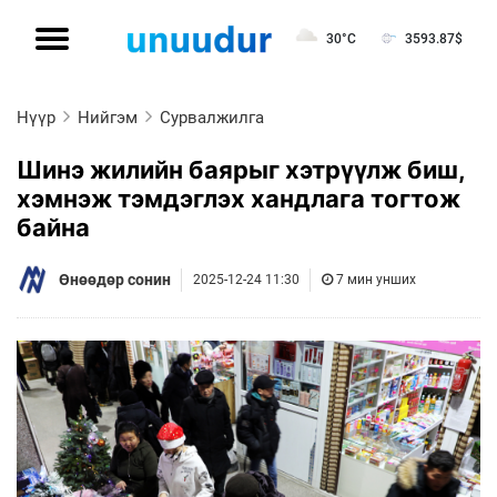
30°C
3593.87
$
Нүүр
Нийгэм
Сурвалжилга
Шинэ жилийн баярыг хэтрүүлж биш,
хэмнэж тэмдэглэх хандлага тогтож
байна
Өнөөдөр сонин
2025-12-24 11:30
7 мин унших