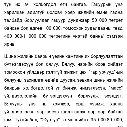
тун их ач холбогдол өгч байгаа. Гацуурын үнэ
харилцан адилгүй боловч хоёр жилийн өмнө гадна
талбайд борлуулдаг гацуур дунджаар 50 000 төгрөг
байсан бол өдгөө 100 000, томоохон худалдааны төвд
400 000-1 000 000 төгрөгийн үнэтэй байна” хэмээн
ярив.
Шинэ жилийн баярын үеийн хамгийн их борлуулалттай
бүтээгдэхүүн бол бялуу. Бялуу, нарийн боов хийдэг
томоохон үйлдвэр гэлтгүй жижиг цех, “гар урчууд”-ын
бялууны захиалга өдийд дуусан, зөвхөн шинэ жилийн
баярын холбогдолтой үг бичиж, чимэглэсэн, “масс”
үйлдвэрлэлийн бүтээгдэхүүн борлуулж эхэлдэг.
Бялууны үнэ нь хэмжээ, орц, үзэмж, хаана
үйлдвэрлэсэн зэргээсээ шалтгаалж өөр өөр байгаа
юм. Тухайлбал, “Жүр үр” компанийнх 35 000-80 000,