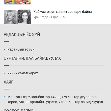
Хиймэл оюун хяналтаас гарч байна
Уржигдар 14 цаг 30 мин
РЕДАКЦЫН ЁС ЗҮЙ
Эмэгтэйчүүд Бээжин, эрэгтэйчүүд Японд
бэлтгэл базаахаар хилийн дээс алхлаа
Уржигдар 14 цаг 00 мин
Редакцын ёс зүй
СУРТАЛЧИЛГАА БАЙРШУУЛАХ
АНУ-ын Цэргийн кибер командлалаын
ажилтнууд амиа хорлох явдал эрс
нэмэгджээ
Үнийн санал харах
Уржигдар 13 цаг 52 мин
ХАЯГ
Монголын шигшээ Хонконгийн багийг ялж,
эхний хожлоо авлаа
Монгол Улс, Улаанбаатар 14200, Сүхбаатар дүүрэг 8-р
Уржигдар 13 цаг 30 мин
хороо, Алтангэрэлийн гудамж, Улаанбаатар зочид буудал
ХОЛБОО БАРИХ