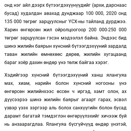
онд нэг айл дээрх бүтээгдэхүүнүүдийг (архи, дарснаас
бусад) худалдан авахад дунджаар 100 000, 2020 онд
135 000 төгрөг зарцуулсныг ҮСХ-ны тайланд дурджээ.
Харин өнгөрсөн жил ойролцоогоор 200 000-250 000
төгрөг зарцуулсан гэсэн мэдээлэл байна. Эндээс бид
шинэ жилийн баярын хүнсний бүтээгдэхүүний зардалд
таван жилийн өмнөхөөс дөрөв, жилийн хугацаанд
бараг хоёр дахин өндөр үнэ төлж байгаа хэрэг.
Хэдийгээр хүнсний бүтээгдэхүүний ханш ялангуяа
мах, хиам, нарийн болон хүнсний ногооны үнэ
өнгөрсөн жилийнхээс өссөн ч иргэд, хамт олон, ах
дүүсээрээ шинэ жилийн баярыг агаарт гарах, эсвэл
үзвэр үзэх зэргээр аль болох санхүүгийн болон бусад
дарамт багатай тэмдэглэн өнгөрүүлэхийг хичээж буй
нь анзаарагдлаа. Ялангуяа бүсгүйчүүд өндөр үнэтэй,