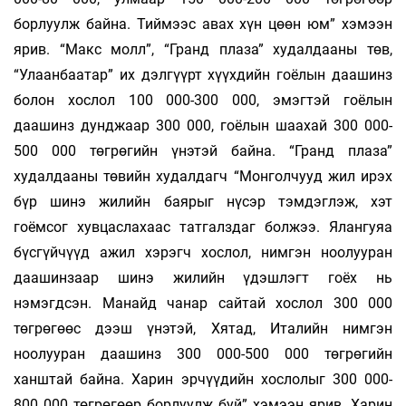
борлуулж байна. Тиймээс авах хүн цөөн юм” хэмээн
ярив. “Макс молл”, “Гранд плаза” худалдааны төв,
“Улаанбаатар” их дэлгүүрт хүүхдийн гоёлын даашинз
болон хослол 100 000-300 000, эмэгтэй гоёлын
даашинз дунджаар 300 000, гоёлын шаахай 300 000-
500 000 төгрөгийн үнэтэй байна. “Гранд плаза”
худалдааны төвийн худалдагч “Монголчууд жил ирэх
бүр шинэ жилийн баярыг нүсэр тэмдэглэж, хэт
гоёмсог хувцаслахаас татгалздаг болжээ. Ялангуяа
бүсгүйчүүд ажил хэрэгч хослол, нимгэн ноолууран
даашинзаар шинэ жилийн үдэшлэгт гоёх нь
нэмэгдсэн. Манайд чанар сайтай хослол 300 000
төгрөгөөс дээш үнэтэй, Хятад, Италийн нимгэн
ноолууран даашинз 300 000-500 000 төгрөгийн
ханштай байна. Харин эрчүүдийн хослолыг 300 000-
800 000 төгрөгөөр борлуулж буй” хэмээн ярив. Харин