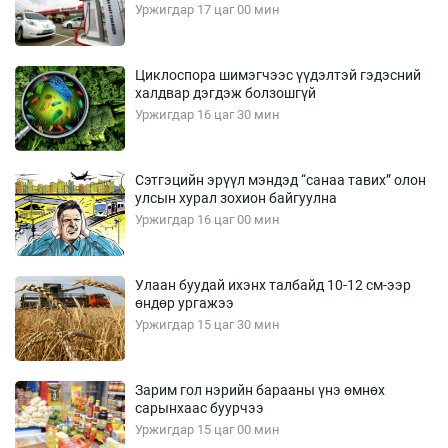
Уржигдар 17 цаг 00 мин
Циклоспора шимэгчээс үүдэлтэй гэдэсний
халдвар дэгдэж болзошгүй
Уржигдар 16 цаг 30 мин
Сэтгэцийн эрүүл мэндэд “санаа тавих” олон
улсын хурал зохион байгуулна
Уржигдар 16 цаг 00 мин
Улаан буудай ихэнх талбайд 10-12 см-ээр
өндөр ургажээ
Уржигдар 15 цаг 30 мин
Зарим гол нэрийн барааны үнэ өмнөх
сарынхаас буурчээ
Уржигдар 15 цаг 00 мин