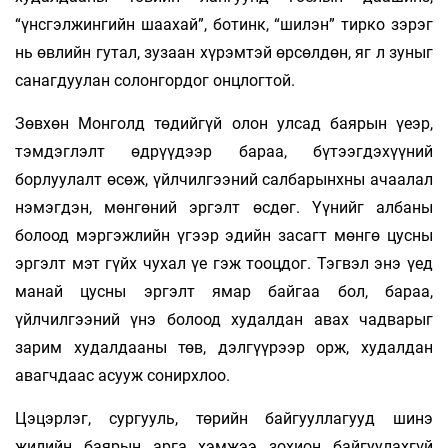
“үнсгэлжингийн шаахай”, ботинк, “шилэн” тирко зэрэг
нь өвлийн гутал, зузаан хүрэмтэй өрсөлдөн, яг л зуныг
санагдуулан солонгордог онцлогтой.
Зөвхөн Монголд төдийгүй олон улсад баярын үеэр,
тэмдэглэлт өдрүүдээр бараа, бүтээгдэхүүний
борлуулалт өсөж, үйлчилгээний салбарынхны ачаалал
нэмэгдэн, мөнгөний эргэлт өсдөг. Үүнийг албаны
болоод мэргэжлийн үгээр эдийн засагт мөнгө цусны
эргэлт мэт гүйх чухал үе гэж тооцдог. Тэгвэл энэ үед
манай цусны эргэлт ямар байгаа бол, бараа,
үйлчилгээний үнэ болоод худалдан авах чадварыг
зарим худалдааны төв, дэлгүүрээр орж, худалдан
авагчдаас асууж сонирхлоо.
Цэцэрлэг, сургууль, төрийн байгууллагууд шинэ
жилийн баярын арга хэмжээ зохион байгуулахгүй