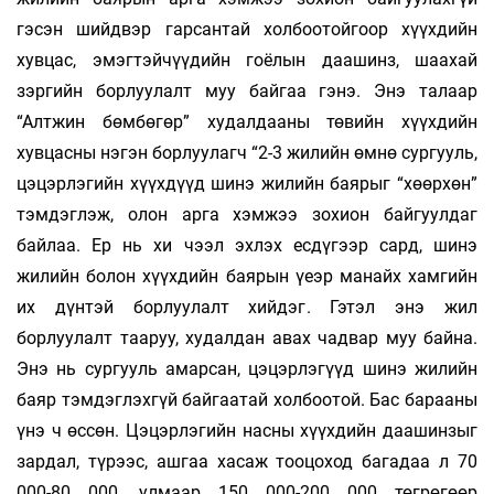
гэсэн шийдвэр гарсантай холбоотойгоор хүүхдийн
хувцас, эмэгтэйчүүдийн гоёлын даашинз, шаахай
зэргийн борлуулалт муу байгаа гэнэ. Энэ талаар
“Алтжин бөмбөгөр” худалдааны төвийн хүүхдийн
хувцасны нэгэн борлуулагч “2-3 жилийн өмнө сургууль,
цэцэрлэгийн хүүхдүүд шинэ жилийн баярыг “хөөрхөн”
тэмдэглэж, олон арга хэмжээ зохион байгуулдаг
байлаа. Ер нь хи­ чээл эхлэх есдүгээр сард, шинэ
жилийн болон хүүхдийн баярын үеэр манайх хамгийн
их дүнтэй борлуулалт хийдэг. Гэтэл энэ жил
борлуулалт тааруу, худалдан авах чадвар муу байна.
Энэ нь сургууль амарсан, цэцэрлэгүүд шинэ жилийн
баяр тэмдэглэхгүй байгаатай холбоотой. Бас барааны
үнэ ч өссөн. Цэцэрлэгийн насны хүүхдийн даашинзыг
зардал, түрээс, ашгаа хасаж тооцоход багадаа л 70
000-80 000, улмаар 150 000-200 000 төгрөгөөр