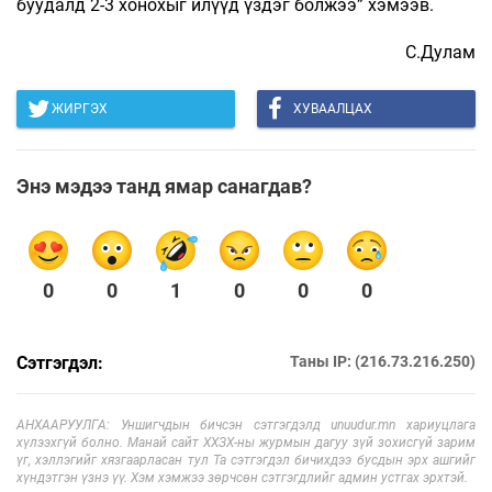
буудалд 2-3 хонохыг илүүд үздэг болжээ” хэмээв.
С.Дулам
ЖИРГЭХ
ХУВААЛЦАХ
Энэ мэдээ танд ямар санагдав?
0
0
1
0
0
0
Сэтгэгдэл:
Таны IP: (216.73.216.250)
АНХААРУУЛГА: Уншигчдын бичсэн сэтгэгдэлд unuudur.mn хариуцлага
хүлээхгүй болно. Манай сайт ХХЗХ-ны журмын дагуу зүй зохисгүй зарим
үг, хэллэгийг хязгаарласан тул Та сэтгэгдэл бичихдээ бусдын эрх ашгийг
хүндэтгэн үзнэ үү. Хэм хэмжээ зөрчсөн сэтгэгдлийг админ устгах эрхтэй.