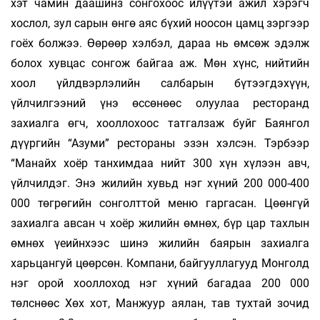
хэт чамин даашинз сонгохоос илүүтэй ажил хэрэгч
хослол, зул сарын өнгө аяс бүхий ноосон цамц зэргээр
гоёх болжээ. Өөрөөр хэлбэл, дараа нь өмсөж эдэлж
болох хувцас сонгож байгаа аж. Мөн хүнс, нийтийн
хоол үйлдвэрлэлийн салбарын бүтээгдэхүүн,
үйлчилгээний үнэ өссөнөөс олуулаа ресторанд
захиалга өгч, хооллохоос татгалзаж буйг Баянгол
дүүргийн “Азуми” рестораны эзэн хэлсэн. Тэрбээр
“Манайх хоёр танхимдаа нийт 300 хүн хүлээн авч,
үйлчилдэг. Энэ жилийн хувьд нэг хүний 200 000-400
000 төгрөгийн сонголттой меню гаргасан. Цөөнгүй
захиалга авсан ч хоёр жилийн өмнөх, бүр цар тахлын
өмнөх үеийнхээс шинэ жилийн баярын захиалга
харьцангуй цөөрсөн. Компани, байгууллагууд Монголд
нэг орой хооллоход нэг хүний багадаа 200 000
төлснөөс Хөх хот, Манжуур аялан, тав тухтай зочид