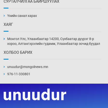
СУРТАЛЧИЛГАА БАЙРШУУЛАХ
АНУ-ын Цэргийн кибер командлалаын
ажилтнууд амиа хорлох явдал эрс
нэмэгджээ
Үнийн санал харах
Уржигдар 13 цаг 52 мин
ХАЯГ
Монголын шигшээ Хонконгийн багийг ялж,
эхний хожлоо авлаа
Монгол Улс, Улаанбаатар 14200, Сүхбаатар дүүрэг 8-р
Уржигдар 13 цаг 30 мин
хороо, Алтангэрэлийн гудамж, Улаанбаатар зочид буудал
ХОЛБОО БАРИХ
Техникийн өндөр үзүүлэлттэй агаарын хөлөг
худалдан авах хүсэлтээ уламжлав
unuudur@mongolnews.mn
Уржигдар 13 цаг 00 мин
976-11-330801
“Шатахууны бус, бодлогын хомсдол
нүүрлээд байна”
Уржигдар 12 цаг 30 мин
Дөрвөн чиглэлд шөнийн автобус иргэдэд