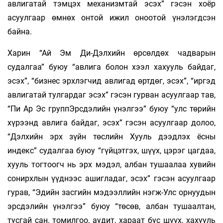
авлигатай тэмцэх механизмтай эсэх” гэсэн хоёр
асуулгаар өмнөх онтой ижил оноотой үнэлэгдсэн
байна.
Харин “Ай Эм Ди-Дэлхийн өрсөлдөх чадварын
судалгаа” буюу “авлига болон хээл хахууль байдаг,
эсэх”, “бизнес эрхлэгчид авлигад өртдөг, эсэх”, “иргэд
авлигатай тулгардаг эсэх” гэсэн гурван асуулгаар тав,
“Пи Ар Эс группЭрсдэлийн үнэлгээ” буюу “улс төрийн
хүрээнд авлига байдаг, эсэх” гэсэн асуулгаар долоо,
“Дэлхийн эрх зүйн төслийн Хууль дээдлэх ёсны
индекс” судалгаа буюу “гүйцэтгэх, шүүх, цэрэг цагдаа,
хууль тогтоогч нь эрх мэдэл, албан тушаалаа хувийн
сонирхлын үүднээс ашигладаг, эсэх” гэсэн асуулгаар
гурав, “Эдийн засгийн мэдээллийн нэгж-Улс орнуудын
эрсдэлийн үнэлгээ” буюу “төсөв, албан тушаалтан,
тусгай сан, томилгоо, аудит, хараат бус шүүх, хахууль