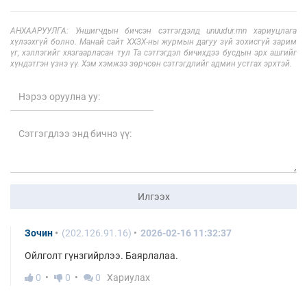
АНХААРУУЛГА: Уншигчдын бичсэн сэтгэгдэлд unuudur.mn хариуцлага
хүлээхгүй болно. Манай сайт ХХЗХ-ны журмын дагуу зүй зохисгүй зарим
үг, хэллэгийг хязгаарласан тул Та сэтгэгдэл бичихдээ бусдын эрх ашгийг
хүндэтгэн үзнэ үү. Хэм хэмжээ зөрчсөн сэтгэгдлийг админ устгах эрхтэй.
Илгээх
Зочин
(202.126.91.16)
2026-02-16 11:32:37
Ойлголт гүнзгийрлээ. Баярлалаа.
0
0
0
Хариулах