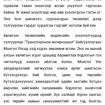
сурвалж таван оноогоор өссөн үзүүлэлт гаргасан
байна. Яг ижил асуулгаар өөр өөр үнэлэгдсэн гэсэн үг.
Энэ бол шинжээч, судлаачдын төсөөлөл дээр
тулгуурлан гардаг судалгаа гэдгийг нотолж буй юм.
Авлигын төсөөллийн индексийн үзүүлэлтүүдэд
тулгуурлан “Транспэрэнси интернэшнл” байгууллагаас
Монгол Улсад хэд хэдэн зөвлөмж өгсөн. Энэ нь манай
улсын авлигын эсрэг цаашид баримтлах бодлогын гол
чиглэлүүд хэмээн ойлгож болно. Монгол Улс
үйлдвэрлэлийг хөгжүүлэх, нэмүү өртөг шингэсэн
бүтээгдэхүүн бий болгох, цөөн нэр төрлийн
бүтээгдэхүүнээс хамааралтай эдийн засгийн бүтцээ
өөрчлөх, нийгмийн халамжийн бодлогоо оновчтой
хэрэгжүүлэх, хүний эрхийг бүх салбарт бүрэн хангах,
улс төрийн намын санхүүжилтийг ил тод болгох,