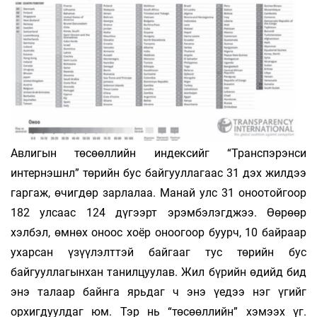
Авлигын төсөөллийн индексийг “Транспэрэнси
интернэшнл” төрийн бус байгууллагаас 31 дэх жилдээ
гаргаж, өчигдөр зарлалаа. Манай улс 31 оноотойгоор
182 улсаас 124 дүгээрт эрэмбэлэгджээ. Өөрөөр
хэлбэл, өмнөх оноос хоёр оноогоор буурч, 10 байраар
ухарсан үзүүлэлттэй байгааг тус төрийн бус
байгууллагынхан танилцуулав. Жил бүрийн өдийд бид
энэ талаар байнга ярьдаг ч энэ үедээ нэг үгийг
орхигдуулдаг юм. Тэр нь “төсөөллийн” хэмээх үг.