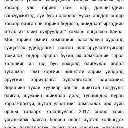
хэвээр, улс төрийн нам, нэр дэвшигчдийн
санхүүжилтэд зүй бус нөлөөлөл үүсэх эрсдэл өндөр
хэвээр байгаа нь төрийн бодлого, шийдвэрт иргэдийн
итгэх итгэлийг сулруулдаг” хэмээн онцолсон байна.
Мөн төрийн өмчит компанийн засаглалын хүрээнд
гүйцэтгэх удирдлагыг сонгон шалгаруулалтгүйгээр
томилох, өндөр эрсдэл бүхий, их хэмжээний гэрээ
хэлцлийг ил тод бус нөхцөлд байгуулах явдал
түгээмэл, гэмт хэргийн шинжтэй зарим үйлдэлд
эрүүгийн хариуцлага хүлээлгэхээс зайлсхийж,
Зөрчлийн тухай хуулиар хөнгөн шийтгэл ногдуулж
байгаа, шүүхийн шийдвэр дээд түвшиндээ бүрэн
хэрэгждэггүй, шүгэл үлээгчийг хамгаалах эрх зүйн
орчны талаарх хэлэлцүүлэг 2017 оноос хойш
үргэлжилж байгаа боловч өнөөг хүртэл холбогдох
хууль батлагдаагүй, бодит хамгаалалтын механизм