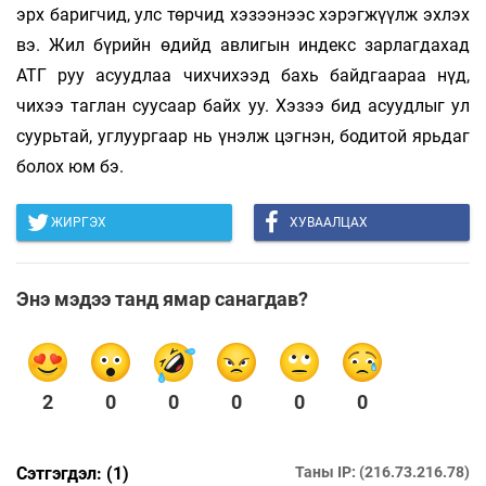
эрх баригчид, улс төрчид хэзээнээс хэрэгжүүлж эхлэх
вэ. Жил бүрийн өдийд авлигын индекс зарлагдахад
АТГ руу асуудлаа чихчихээд бахь байдгаараа нүд,
чихээ таглан суусаар байх уу. Хэзээ бид асуудлыг ул
суурьтай, углуургаар нь үнэлж цэгнэн, бодитой ярьдаг
болох юм бэ.
ЖИРГЭХ
ХУВААЛЦАХ
Энэ мэдээ танд ямар санагдав?
2
0
0
0
0
0
Сэтгэгдэл: (1)
Таны IP: (216.73.216.78)