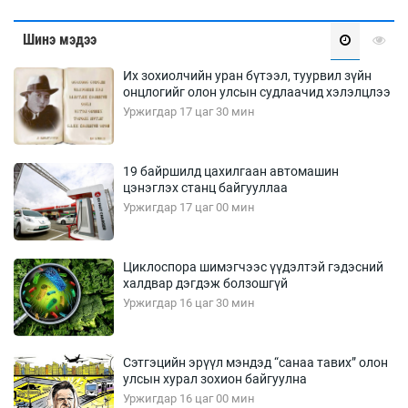
Шинэ мэдээ
Их зохиолчийн уран бүтээл, туурвил зүйн
онцлогийг олон улсын судлаачид хэлэлцлээ
Уржигдар 17 цаг 30 мин
19 байршилд цахилгаан автомашин
цэнэглэх станц байгууллаа
Уржигдар 17 цаг 00 мин
Циклоспора шимэгчээс үүдэлтэй гэдэсний
халдвар дэгдэж болзошгүй
Уржигдар 16 цаг 30 мин
Сэтгэцийн эрүүл мэндэд “санаа тавих” олон
улсын хурал зохион байгуулна
Уржигдар 16 цаг 00 мин