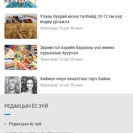
Улаан буудай ихэнх талбайд 10-12 см-ээр
өндөр ургажээ
Уржигдар 15 цаг 30 мин
Зарим гол нэрийн барааны үнэ өмнөх
сарынхаас буурчээ
Уржигдар 15 цаг 00 мин
Хиймэл оюун хяналтаас гарч байна
Уржигдар 14 цаг 30 мин
РЕДАКЦЫН ЁС ЗҮЙ
Эмэгтэйчүүд Бээжин, эрэгтэйчүүд Японд
бэлтгэл базаахаар хилийн дээс алхлаа
Уржигдар 14 цаг 00 мин
Редакцын ёс зүй