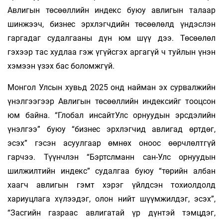
Авлигын төсөөллийн индекс буюу авлигын талаар
шинжээч, бизнес эрхлэгчдийн төсөөлөлд үндэслэн
гаргадаг судалгааны дүн юм шүү дээ. Төсөөлөл
гэхээр тас худлаа гэж үгүйсгэх аргагүй ч туйлын үнэн
хэмээн үзэх бас боломжгүй.
Монгол Улсын хувьд 2025 онд найман эх сурвалжийн
үнэлгээгээр Авлигын төсөөллийн индексийг тооцсон
юм байна. “Глобал инсайтУлс орнуудын эрсдэлийн
үнэлгээ” буюу “бизнес эрхлэгчид авлигад өртдөг,
эсэх” гэсэн асуулгаар өмнөх оноос өөрчлөлтгүй
гарчээ. Түүнчлэн “Бэртслманн сан-Улс орнуудын
шилжилтийн индекс” судалгаа буюу “төрийн албан
хаагч авлигын гэмт хэрэг үйлдсэн тохиолдолд
хариуцлага хүлээдэг, олон нийт шүүмжилдэг, эсэх”,
“Засгийн газраас авлигатай үр дүнтэй тэмцдэг,