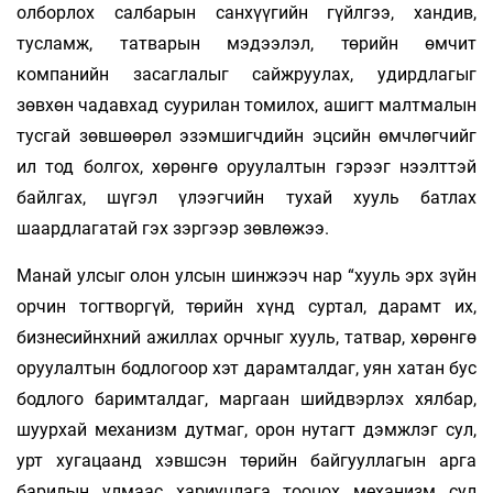
олборлох салбарын санхүүгийн гүйлгээ, хандив,
тусламж, татварын мэдээлэл, төрийн өмчит
компанийн засаглалыг сайжруулах, удирдлагыг
зөвхөн чадавхад суурилан томилох, ашигт малтмалын
тусгай зөвшөөрөл эзэмшигчдийн эцсийн өмчлөгчийг
ил тод болгох, хөрөнгө оруулалтын гэрээг нээлттэй
байлгах, шүгэл үлээгчийн тухай хууль батлах
шаардлагатай гэх зэргээр зөвлөжээ.
Манай улсыг олон улсын шинжээч нар “хууль эрх зүйн
орчин тогтворгүй, төрийн хүнд суртал, дарамт их,
бизнесийнхний ажиллах орчныг хууль, татвар, хөрөнгө
оруулалтын бодлогоор хэт дарамталдаг, уян хатан бус
бодлого баримталдаг, маргаан шийдвэрлэх хялбар,
шуурхай механизм дутмаг, орон нутагт дэмжлэг сул,
урт хугацаанд хэвшсэн төрийн байгууллагын арга
барилын улмаас хариуцлага тооцох механизм сул