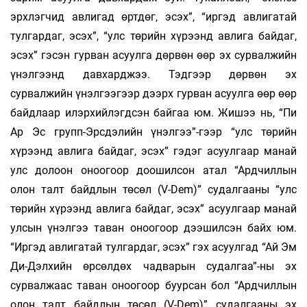
эрхлэгчид авлигад өртдөг, эсэх”, “иргэд авлигатай
тулгардаг, эсэх”, “улс төрийн хүрээнд авлига байдаг,
эсэх” гэсэн гурван асуулга дөрвөн өөр эх сурвалжийн
үнэлгээнд давхарджээ. Тэдгээр дөрвөн эх
сурвалжийн үнэлгээгээр дээрх гурван асуулга өөр өөр
байдлаар илэрхийлэгдсэн байгаа юм. Жишээ нь, “Пи
Ар Эс групп-Эрсдэлийн үнэлгээ”-гээр “улс төрийн
хүрээнд авлига байдаг, эсэх” гэдэг асуулгаар манай
улс долоон оноогоор доошилсон атал “Ардчиллын
олон талт байдлын төсөл (V-Dem)” судалгааны “улс
төрийн хүрээнд авлига байдаг, эсэх” асуулгаар манай
улсын үнэлгээ таван оноогоор дээшилсэн байх юм.
“Иргэд авлигатай тулгардаг, эсэх” гэх асуулгад “Ай Эм
Ди-Дэлхийн өрсөлдөх чадварын судалгаа”-ны эх
сурвалжаас таван оноогоор буурсан бол “Ардчиллын
олон талт байдлын төсөл (V-Dem)” судалгааны эх