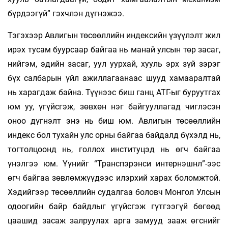
бүрдээгүй” гэхчлэн дүгнэжээ.
Тэгэхээр Авлигын төсөөллийн индексийн үзүүлэлт жил
ирэх тусам буурсаар байгаа нь манай улсын төр засаг,
нийгэм, эдийн засаг, уул уурхай, хууль эрх зүй зэрэг
бүх салбарын үйл ажиллагаанаас шууд хамааралтай
нь харагдаж байна. Түүнээс биш ганц АТГ-ыг буруутгах
юм уу, үгүйсгэж, зөвхөн нэг байгууллагад чиглэсэн
оноо дүгнэлт энэ нь биш юм. Авлигын төсөөллийн
индекс бол тухайн улс орны байгаа байдалд бүхэлд нь,
тогтолцоонд нь, голлох институцэд нь өгч байгаа
үнэлгээ юм. Үүнийг “Транспэрэнси интернэшнл”-ээс
өгч байгаа зөвлөмжүүдээс илэрхий харах боломжтой.
Хэдийгээр төсөөллийн судалгаа боловч Монгол Улсын
одоогийн байр байдлыг үгүйсгэж гүтгээгүй бөгөөд
цаашид засаж залруулах арга замууд зааж өгснийг