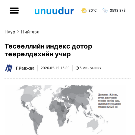
30°C
3593.87
$
Нүүр
Нийтлэл
Төсөөллийн индекс дотор
төөрөлдөхийн учир
Г.Равжаа
2026-02-12 15:30
5 мин унших