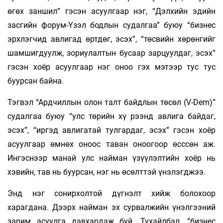
өгөх заншил” гэсэн асуулгаар нэг, “Дэлхийн эдийн
засгийн форум-Үзэл бодлын судалгаа” буюу “бизнес
эрхлэгчид авлигад өртдөг, эсэх”, “төсвийн хөрөнгийг
шамшигдуулж, зориулалтын бусаар зарцуулдаг, эсэх”
гэсэн хоёр асуул­гаар нэг оноо гэх мэтээр тус тус
буурсан байна.
Тэгвэл “Ардчиллын олон талт байдлын төсөл (V-Dem)”
судалгаа буюу “улс төрийн хү­ рээнд авлига байдаг,
эсэх”, “иргэд авлигатай тулгардаг, эсэх” гэсэн хоёр
асуулгаар өмнөх оноос таван оноогоор өсссөн аж.
Ингэснээр манай улс найман үзүүлэлтийн хоёр нь
хэвийн, тав нь буурсан, нэг нь өсөлттэй үнэлэгджээ.
Энд нэг сонирхолтой дүгнэлт хийж болохоор
харагдана. Дээрх найман эх сурвалжийн үнэлгээний
зарим асуулга давхардаж буй. Тухайлбал, “бизнес