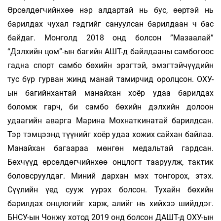
Өрсөлдөгчийнхөө нэр алдартай нь бус, өөртэй нь
барилдах чухал гэдгийг сануулсан барилдаан ч бас
байдаг. Монголд 2018 онд болсон ”Мазаалай”
“Дэлхийн цом”-ын багийн АШТ-д байлдааны самбогоос
гадна спорт самбо бөхийн эрэгтэй, эмэгтэйчүүдийн
тус бүр гурван жинд манай тамирчид оролцсон. ОХУ-
ын багийнхантай манайхан хоёр удаа барилдах
боломж гарч, би самбо бөхийн дэлхийн долоон
удаагийн аварга Марина Мохнаткинатай барилдсан.
Тэр тэмцээнд түүнийг хоёр удаа хожих сайхан байлаа.
Манайхан багаараа мөнгөн медальтай гардсан.
Бөхчүүд өрсөлдөгчийнхөө онцлогт тааруулж, тактик
боловсруулдаг. Миний дархан мэх тонгорох, этэх.
Сүүлийн үед сууж үүрэх болсон. Тухайн бөхийн
барилдах онцлогийг харж, алийг нь хийхээ шийддэг.
БНСУ-ын Чонжү хотод 2019 онд болсон ДАШТ-д ОХУ-ын