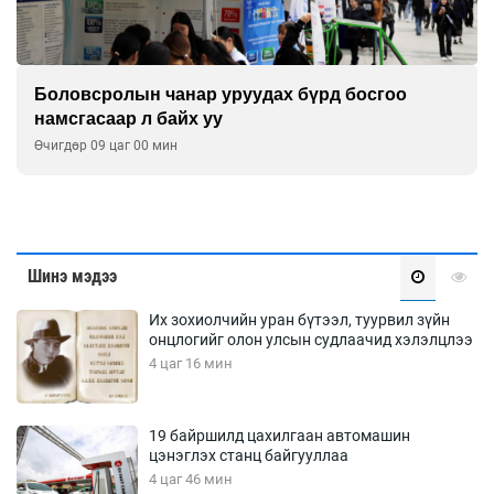
Боловсролын чанар уруудах бүрд босгоо
намсгасаар л байх уу
Өчигдөр 09 цаг 00 мин
Шинэ мэдээ
Их зохиолчийн уран бүтээл, туурвил зүйн
онцлогийг олон улсын судлаачид хэлэлцлээ
4 цаг 16 мин
19 байршилд цахилгаан автомашин
цэнэглэх станц байгууллаа
4 цаг 46 мин