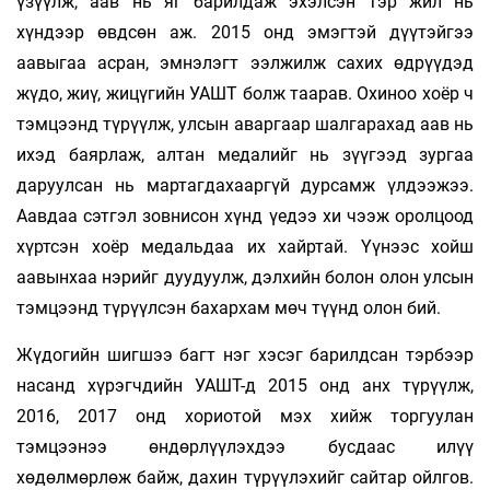
үзүүлж, аав нь яг барилдаж эхэлсэн тэр жил нь
хүндээр өвдсөн аж. 2015 онд эмэгтэй дүүтэйгээ
аавыгаа асран, эмнэлэгт ээлжилж сахих өдрүүдэд
жүдо, жиү, жицүгийн УАШТ болж таарав. Охиноо хоёр ч
тэмцээнд түрүүлж, улсын аваргаар шалгарахад аав нь
ихэд баярлаж, алтан медалийг нь зүүгээд зургаа
даруулсан нь мартагдахааргүй дурсамж үлдээжээ.
Аавдаа сэтгэл зовнисон хүнд үедээ хи­ чээж оролцоод
хүртсэн хоёр медальдаа их хайртай. Үүнээс хойш
аавынхаа нэрийг дуудуулж, дэлхийн болон олон улсын
тэмцээнд түрүүлсэн бахархам мөч түүнд олон бий.
Жүдогийн шигшээ багт нэг хэсэг барилдсан тэрбээр
насанд хүрэгчдийн УАШТ-д 2015 онд анх түрүүлж,
2016, 2017 онд хориотой мэх хийж торгуулан
тэмцээнээ өндөрлүүлэхдээ бусдаас илүү
хөдөлмөрлөж байж, дахин түрүүлэхийг сайтар ойлгов.