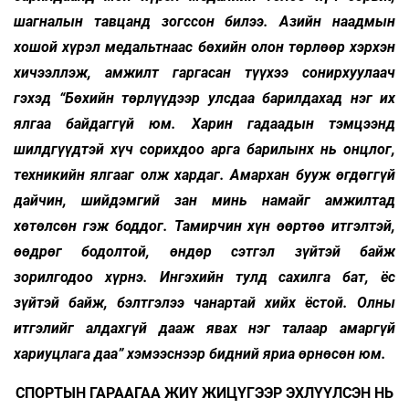
шагналын тавцанд зогссон билээ. Азийн наадмын
хошой хүрэл медальтнаас бөхийн олон төрлөөр хэрхэн
хичээллэж, амжилт гаргасан түүхээ сонирхуулаач
гэхэд “Бөхийн төрлүүдээр улсдаа барилдахад нэг их
ялгаа байдаггүй юм. Харин гадаадын тэмцээнд
шилдгүүдтэй хүч сорихдоо арга барилынх нь онцлог,
техникийн ялгааг олж хардаг. Амархан бууж өгдөггүй
дайчин, шийдэмгий зан минь намайг амжилтад
хөтөлсөн гэж боддог. Тамирчин хүн өөртөө итгэлтэй,
өөдрөг бодолтой, өндөр сэтгэл зүйтэй байж
зорилгодоо хүрнэ. Ингэхийн тулд сахилга бат, ёс
зүйтэй байж, бэлтгэлээ чанартай хийх ёстой. Олны
итгэлийг алдахгүй дааж явах нэг талаар амаргүй
хариуцлага даа” хэмээснээр бидний яриа өрнөсөн юм.
СПОРТЫН ГАРААГАА ЖИҮ ЖИЦҮГЭЭР ЭХЛҮҮЛСЭН НЬ