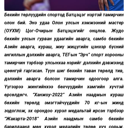
Бөхийн төрлүүдийн спортод Батцэцэг нэртэй тамирчин
олон бий. Энэ удаа Олон улсын хэмжээний мастер
(ОУХМ) Цог-Очирын Батцэцэгийг онцлов. Жүдо
бөхийн улсын гурван удаагийн аварга, самбо бөхийн
Азийн аварга, кураш, жиү жицүгийн цэнхэр бүсний
ангиллын дэлхийн аварга, ТЕГ-ын “Эрч” спорт хорооны
тамирчин тэрбээр улсынхаа нэрийг дэлхийн дэвжээнд
цөөнгүй гаргасан. Түүн шиг бөхийн таван төрөлд тив,
дэлхийн аварга болсон тамирчин одоогоор алга.
Үүгээрээ жингийнхээ бөхчүүдийн хамгийн хүчтэй
өрсөлдөгч. “Ханжоу-2022” Азийн наадмын кураш
бөхийн төрөлд эмэгтэйчүүдийн 70 кг-ын жинд
зодоглож, эх орондоо хүрэл медальтай ирсэн тэрбээр
“Жакарта-2018” Азийн наадмын самбо бөхийн
барилдаанд мөн хүрэл медалийн төлөө хүч сорьж,