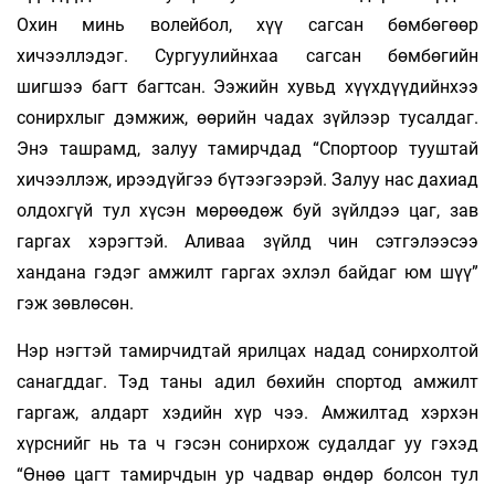
Охин минь волейбол, хүү сагсан бөмбөгөөр
хичээллэдэг. Сургуулийнхаа сагсан бөмбөгийн
шигшээ багт багтсан. Ээжийн хувьд хүүхдүүдийнхээ
сонирхлыг дэмжиж, өөрийн чадах зүйлээр тусалдаг.
Энэ ташрамд, залуу тамирчдад “Спортоор тууштай
хичээллэж, ирээдүйгээ бүтээгээрэй. Залуу нас дахиад
олдохгүй тул хүсэн мөрөөдөж буй зүйлдээ цаг, зав
гаргах хэрэгтэй. Аливаа зүйлд чин сэтгэлээсээ
хандана гэдэг амжилт гаргах эхлэл байдаг юм шүү”
гэж зөвлөсөн.
Нэр нэгтэй тамирчидтай ярилцах надад сонирхолтой
санагддаг. Тэд таны адил бөхийн спортод амжилт
гаргаж, алдарт хэдийн хүр­ чээ. Амжилтад хэрхэн
хүрснийг нь та ч гэсэн сонирхож судалдаг уу гэхэд
“Өнөө цагт тамирчдын ур чадвар өндөр болсон тул