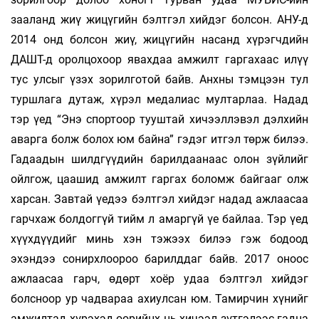
зааланд жиү жицүгийн бэлтгэл хийдэг болсон. АНУ-д
2014 онд болсон жиү, жицүгийн насанд хүрэгчдийн
ДАШТ-д оролцохоор явахдаа амжилт гаргахаас илүү
тус улсыг үзэх зорилготой байв. Анхны тэмцээн тул
туршлага дутаж, хүрэл медалиас мултарлаа. Надад
тэр үед “Энэ спортоор тууштай хичээллэвэл дэлхийн
аварга болж болох юм байна” гэдэг итгэл төрж билээ.
Гадаадын шилдгүүдийн барилдаанаас олон зүйлийг
ойлгож, цаашид амжилт гаргах боломж байгааг олж
харсан. Завтай үедээ бэлтгэл хийдэг надад ажлаасаа
гарчхаж болдоггүй тийм л амаргүй үе байлаа. Тэр үед
хүүхдүүдийг минь хэн тэжээх билээ гэж бодоод
эхэндээ сонирхлоороо барилддаг байв. 2017 оноос
ажлаасаа гарч, өдөрт хоёр удаа бэлтгэл хийдэг
болсноор ур чадвараа ахиулсан юм. Тамирчин хүнийг
амжилтад хүрэхэд өөрийнх нь хичээл зүтгэлээс гадна