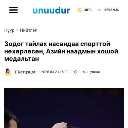
30°C
3593.93
$
Нүүр
Нийтлэл
Зодог тайлах насандаа спорттой
нөхөрлөсөн, Азийн наадмын хошой
медальтан
Г.Батцэцэг
2026-03-23 15:00
11 мин унших