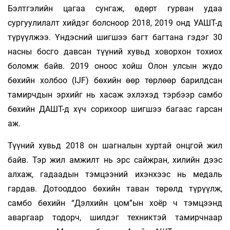
Бэлтгэлийн цагаа сунгаж, өдөрт гурван удаа
сургуулилалт хийдэг болсноор 2018, 2019 онд УАШТ-д
түрүүлжээ. Үндэсний шигшээ багт багтана гэдэг 30
насны босго давсан түүний хувьд ховорхон тохиох
боломж байв. 2019 оноос хойш Олон улсын жүдо
бөхийн холбоо (IJF) бөхийн өөр төрлөөр барилдсан
тамирчдын эрхийг нь хасаж эхлэхэд тэрбээр самбо
бөхийн ДАШТ-д хүч сорихоор шигшээ багаас гарсан
аж.
Түүний хувьд 2018 он шагналын хуртай онцгой жил
байв. Тэр жил амжилт нь эрс сайжран, хилийн дээс
алхаж, гадаадын тэмцээний ихэнхээс нь медаль
гардав. Дотооддоо бөхийн таван төрөлд түрүүлж,
самбо бөхийн “Дэлхийн цом”ын хоёр ч тэмцээнд
аваргаар тодорч, шилдэг техниктэй тамирчнаар