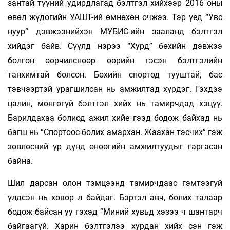
зантай түүний удирдлагад бэлтгэл хийхээр 2016 оны
өвөл жүдогийн УАШТ-ий өмнөхөн очжээ. Тэр үед “Увс
нуур“ дэвжээнийхэн МУБИС-ийн зааланд бэлтгэл
хийдэг байв. Сүүлд нэрээ “Хурд” бөхийн дэвжээ
болгон өөрчилснөөр өөрийн гэсэн бэлтгэлийн
танхимтай болсон. Бөхийн спортод тууштай, бас
тэвчээртэй урагшилсан нь амжилтад хүрдэг. Гэхдээ
цалин, мөнгөгүй бэлтгэл хийх нь тамирчдад хэцүү.
Барилдахаа болиод ажил хийе гээд бодож байхад нь
багш нь “Спортоос болих амархан. Жаахан тэсчих” гэж
зөвлөсний үр дүнд өнөөгийн амжилтуудыг гаргасан
байна.
Шил дарсан олон тэмцээнд тамирчдаас гэмтээгүй
үлдсэн нь ховор л байдаг. Бэртэл авч, болих талаар
бодож байсан уу гэхэд “Миний хувьд хэзээ ч шантарч
байгаагүй. Харин бэлтгэлээ хурдан хийх сэн гэж