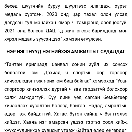
бөхөд шүүгчийн буруу шүүлтээс ялагдаж, хүрэл
медаль хүртсэн. 2020 онд цар тахал олон улсад
дэгдсэн тул манайхан ямар ч тэмцээнд оролцоогүй.
2021 онд болсон ДАШТ-д жин өгсөж барилдаад мөн
хүрэл медаль зүүсэн дээ” хэмээн өгүүлсэн.
НЭР НЭГТНҮҮД НЭГНИЙХЭЭ АМЖИЛТЫГ СУДАЛДАГ
“Тантай ярилцаад байвал сонин зүйл их сонсох
бололтой юм. Дахиад ч спортын өөр төрлөөр
хичээллэдэг гэж ярих юм биш байгаа” хэмээхэд “Усан
спортоор хичээллэх дуртай ч зав гардаггүй болохоор
сэлж амждаггүй. Сүү­ лийн үед сагсан бөмбөгөөр
хичээллэх хүсэлтэй болоод байгаа. Надад амралтын
өдөр гэж байдаггүй. Хагас, бүтэн сайнд ч бэлтгэлээ
хийдэг. Хааяа нэг амарсан үедээ гэртээ хоол хийж,
хүүхдүүдийнхээ хувцсыг угааж байтал өдөр өнгөрдөг.