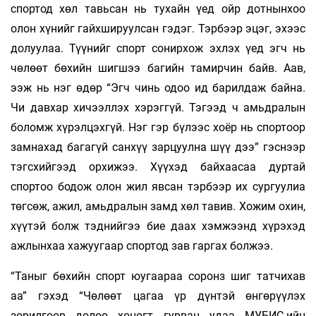
спортод хөл тавьсан нь тухайн үед ойр дотнынхоо
олон хүнийг гайхшируулсан гэдэг. Тэрбээр эцэг, эхээс
долуулаа. Түүнийг спорт сонирхож эхлэх үед эгч нь
чөлөөт бөхийн шигшээ багийн тамирчин байв. Аав,
ээж нь нэг өдөр “Эгч чинь одоо ид барилдаж байна.
Чи давхар хичээллэх хэрэггүй. Тэгээд ч амьдралын
боломж хүрэлцэхгүй. Нэг гэр бүлээс хоёр нь спортоор
замнахад багагүй санхүү зарцуулна шүү дээ” гэснээр
тэгсхийгээд орхижээ. Хүүхэд байхаасаа дуртай
спортоо бодож олон жил явсан тэрбээр их сургуулиа
төгсөж, ажил, амьдралын замд хөл тавив. Хожим охин,
хүүтэй болж тэднийгээ бие даах хэмжээнд хүрэхэд
ажлынхаа хажуугаар спортод зав гаргах болжээ.
“Таныг бөхийн спорт юугаараа соронз шиг татчихав
аа” гэхэд “Чөлөөт цагаа үр дүнтэй өнгөрүүлэх
зорилгоор долоо хоногт гурван удаа МУБИС-ийн