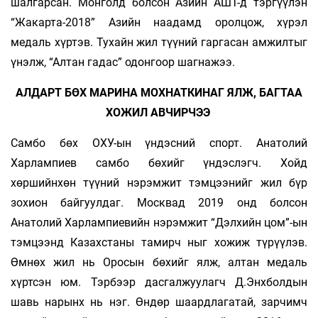
шалгарсан. Монголд болсон Азийн АШТ-д тэргүүлэн
“Жакарта-2018” Азийн наадамд оролцож, хүрэл
медаль хүртэв. Тухайн жил түүний гаргасан амжилтыг
үнэлж, “Алтан гадас” одонгоор шагнажээ.
АЛДАРТ БӨХ МАРИНА МОХНАТКИНАГ ЯЛЖ, БАГТАА
ХОЖИЛ АВЧИРЧЭЭ
Самбо бөх ОХУ-ын үндэсний спорт. Анатолий
Харлампиев самбо бөхийг үндэслэгч. Хойд
хөршийнхөн түүний нэрэмжит тэмцээнийг жил бүр
зохион байгуулдаг. Москвад 2019 онд болсон
Анатолий Харлампиевийн нэрэмжит “Дэлхийн цом”-ын
тэмцээнд Казахстаны тамирч­ ныг хожиж түрүүлэв.
Өмнөх жил нь Оросын бөхийг ялж, алтан медаль
хүртсэн юм. Тэрбээр дасгалжуулагч Д.Энхболдын
шавь нарынх нь нэг. Өндөр шаардлагатай, зарчимч