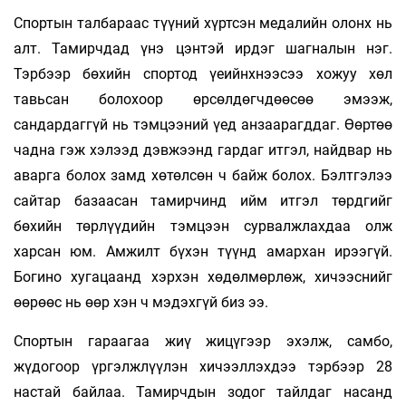
Спортын талбараас түүний хүртсэн медалийн олонх нь
алт. Тамирчдад үнэ цэнтэй ирдэг шагналын нэг.
Тэрбээр бөхийн спортод үеийнхнээсээ хожуу хөл
тавьсан болохоор өрсөлдөгчдөөсөө эмээж,
сандардаггүй нь тэмцээний үед анзаарагддаг. Өөртөө
чадна гэж хэлээд дэвжээнд гардаг итгэл, найдвар нь
аварга болох замд хөтөлсөн ч байж болох. Бэлтгэлээ
сайтар базаасан тамирчинд ийм итгэл төрдгийг
бөхийн төрлүүдийн тэмцээн сурвалжлахдаа олж
харсан юм. Амжилт бүхэн түүнд амархан ирээгүй.
Богино хугацаанд хэрхэн хөдөлмөрлөж, хичээснийг
өөрөөс нь өөр хэн ч мэдэхгүй биз ээ.
Спортын гараагаа жиү жицүгээр эхэлж, самбо,
жүдогоор үргэлжлүүлэн хичээллэхдээ тэрбээр 28
настай байлаа. Тамирчдын зодог тайлдаг насанд