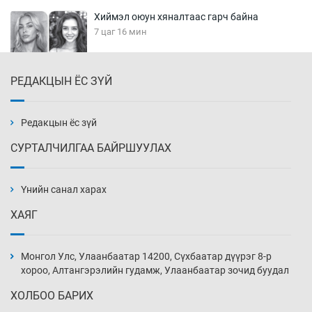
Хиймэл оюун хяналтаас гарч байна
7 цаг 16 мин
РЕДАКЦЫН ЁС ЗҮЙ
Эмэгтэйчүүд Бээжин, эрэгтэйчүүд Японд
бэлтгэл базаахаар хилийн дээс алхлаа
7 цаг 46 мин
Редакцын ёс зүй
СУРТАЛЧИЛГАА БАЙРШУУЛАХ
АНУ-ын Цэргийн кибер командлалаын
ажилтнууд амиа хорлох явдал эрс
нэмэгджээ
Үнийн санал харах
7 цаг 54 мин
ХАЯГ
Монголын шигшээ Хонконгийн багийг ялж,
эхний хожлоо авлаа
Монгол Улс, Улаанбаатар 14200, Сүхбаатар дүүрэг 8-р
8 цаг 16 мин
хороо, Алтангэрэлийн гудамж, Улаанбаатар зочид буудал
ХОЛБОО БАРИХ
Техникийн өндөр үзүүлэлттэй агаарын хөлөг