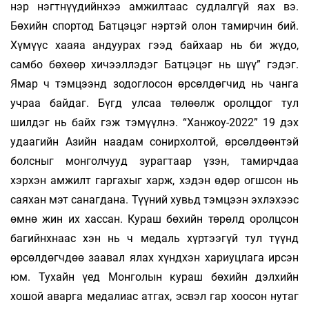
нэр нэгтнүүдийнхээ амжилтаас судлалгүй яах вэ.
Бөхийн спортод Батцэцэг нэртэй олон тамирчин бий.
Хүмүүс хааяа андуурах гээд байхаар нь би жүдо,
самбо бөхөөр хичээллэдэг Батцэцэг нь шүү” гэдэг.
Ямар ч тэмцээнд зодоглосон өрсөлдөгчид нь чанга
учраа байдаг. Бүгд улсаа төлөөлж оролцдог тул
шилдэг нь байх гэж тэмүүлнэ. “Ханжоу-2022” 19 дэх
удаагийн Азийн наадам сонирхолтой, өрсөлдөөнтэй
болсныг монголчууд зурагтаар үзэн, тамирчдаа
хэрхэн амжилт гаргахыг харж, хэдэн өдөр огшсон нь
саяхан мэт санагдана. Түүний хувьд тэмцээн эхлэхээс
өмнө жин их хассан. Кураш бөхийн төрөлд оролцсон
багийнхнаас хэн нь ч медаль хүртээгүй тул түүнд
өрсөлдөгчдөө заавал ялах хүндхэн хариуцлага ирсэн
юм. Тухайн үед Монголын кураш бөхийн дэлхийн
хошой аварга медалиас атгах, эсвэл гар хоосон нутаг