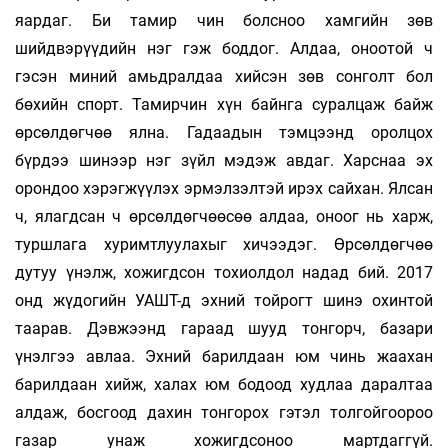
яардаг. Би тамир­ чин болсноо хамгийн зөв
шийдвэрүүдийн нэг гэж боддог. Алдаа, оноотой ч
гэсэн миний амьдралдаа хийсэн зөв сонголт бол
бөхийн спорт. Тамирчин хүн байнга суралцаж байж
өрсөлдөгчөө ялна. Гадаадын тэмцээнд оролцох
бүрдээ шинээр нэг зүйл мэдэж авдаг. Харснаа эх
орондоо хэрэгжүүлэх эрмэлзэлтэй ирэх сайхан. Ялсан
ч, ялагдсан ч өрсөлдөгчөөсөө алдаа, оноог нь харж,
туршлага хуримтлуулахыг хичээдэг. Өрсөлдөгчөө
дутуу үнэлж, хожигдсон тохиолдол надад бий. 2017
онд жүдогийн УАШТ-д эхний тойрогт шинэ охинтой
таарав. Дэвжээнд гараад шууд тонгорч, базари
үнэлгээ авлаа. Эхний барилдаан юм чинь жаахан
барилдаан хийж, халах юм бодоод худлаа даралтаа
алдаж, босгоод дахин тонгорох гэтэл толгойгоороо
газар унаж хожигдсоноо мартдаггүй.