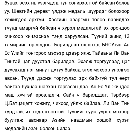
буцах, эсэх нь үзэгчдэд тун сонирхолтой байсан болов
уу. Шөвгийн дөрөвт үлдэж медаль шүүрдэг болохоор
хожигдох эрхгүй. Хэсгийн аваргын төлөө барилдах
түүнд амаргүй байсан ч хүрэл медальтай эх орондоо
очихоор хичээснээ тэнд харуулсан. Түүний жинд 13
тамирчин өрсөлдөв. Барилдаан эхлэхэд БНСУ-ын Ан
Ес Үлийг тонгорох мэхээр цэвэр ялж, Тайваны Ли Ван
Тинтэй цаг дуустал барилдав. Эхэлж торгуулаад цаг
дуусахад нэг минут дутуу байхад этэх мэхээр үнэлгээ
авсан. Түүнд дахиж торгуулах эрх байхгүй тул өөрт
байгаа бүхнээ шавхан гаргасан даа. Ан Ес Үл жиндээ
маш хүчтэй өрсөлдөгч. Сайн ч барилддаг. Тэрбээр
Ц.Батцэцэгт хожигд­ чихоод уйлж байлаа. Ли Ван Тин
хурдтай, их хөдөлгөөнтэй. Түүнийг сууж үүрэх мэхээр
буулгаж авснаар Азийн наадмын хошой хүрэл
медалийн эзэн болсон билээ.