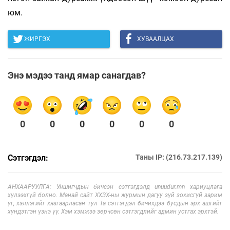
юм.
ЖИРГЭХ
ХУВААЛЦАХ
Энэ мэдээ танд ямар санагдав?
0
0
0
0
0
0
Сэтгэгдэл:
Таны IP: (216.73.217.139)
АНХААРУУЛГА: Уншигчдын бичсэн сэтгэгдэлд unuudur.mn хариуцлага
хүлээхгүй болно. Манай сайт ХХЗХ-ны журмын дагуу зүй зохисгүй зарим
үг, хэллэгийг хязгаарласан тул Та сэтгэгдэл бичихдээ бусдын эрх ашгийг
хүндэтгэн үзнэ үү. Хэм хэмжээ зөрчсөн сэтгэгдлийг админ устгах эрхтэй.