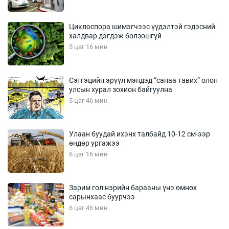
Циклоспора шимэгчээс үүдэлтэй гэдэсний
халдвар дэгдэж болзошгүй
5 цаг 16 мин
Сэтгэцийн эрүүл мэндэд “санаа тавих” олон
улсын хурал зохион байгуулна
5 цаг 46 мин
Улаан буудай ихэнх талбайд 10-12 см-ээр
өндөр ургажээ
6 цаг 16 мин
Зарим гол нэрийн барааны үнэ өмнөх
сарынхаас буурчээ
6 цаг 46 мин