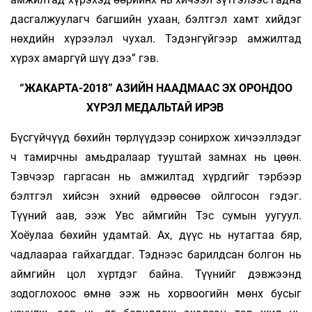
дасгалжуулагч багшийн ухаан, бэлтгэл хамт хийдэг
нөхдийн хүрээлэл чухал. Тэдэнгүйгээр амжилтад
хүрэх амаргүй шүү дээ” гэв.
“ЖАКАРТА-2018” АЗИЙН НААДМААС ЭХ ОРОНДОО
ХҮРЭЛ МЕДАЛЬТАЙ ИРЭВ
Бүсгүйчүүд бөхийн төрлүүдээр сонирхож хичээллэдэг
ч тамирчны амьдралаар тууштай замнах нь цөөн.
Тэвчээр гаргасан нь амжилтад хүрдгийг тэрбээр
бэлтгэл хийсэн эхний өдрөөсөө ойлгосон гэдэг.
Түүний аав, ээж Увс аймгийн Тэс сумын уугуул.
Хоёулаа бөхийн удамтай. Ах, дүүс нь нутагтаа бяр,
чадлаараа гайхагддаг. Тэднээс барилдсан болгон нь
аймгийн цол хүртдэг байна. Түүнийг дэвжээнд
зодоглохоос өмнө ээж нь хорвоогийн мөнх бусыг