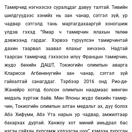
Тамирчид нэгнээсээ суралцдаг давуу талтай. Тивийн
шилдгүүдээс хэнийх нь зан чанар, сэтгэл зүй, ур
чадвар сэтгэлд тань мартагдахааргүй хоногшиж
үлдэв гэхэд “Ямар ч тамирчин ялахын төлөө
дэвжээнд гардаг. Хэрвээ түрүүлсэн тамирчинтай
дахин таарвал заавал ялахыг хичээнэ. Надтай
таарсан тамирчид гэхээсээ илүү Францын тамирчин,
жүдо бөхийн ДАШТ, Токиогийн олимпын аварга
Клариссе Агбененугийн зан чанар, сэтгэл зүй
гайхалтай санагддаг. Тэрбээр 2016 онд Рио-де-
Жанейро хотод болсон олимпын наадмаас мөнгөн
медаль хүртэж байв. Мөн Японы жүдо бөхийн тамир­
чин, Токиогийн олимпын алтан медальт ах, дүү болох
Абэ Хифүми, Абэ Үта нарын ур чадвар, амжилтаар
бахархах дуртай. Ханжоу хот миний амьдрал бас
нэгэн сайхан дурсамж үлдээсэн шүү” хэмээн дурссан