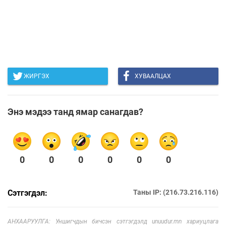
ЖИРГЭХ
ХУВААЛЦАХ
Энэ мэдээ танд ямар санагдав?
0
0
0
0
0
0
Сэтгэгдэл:
Таны IP: (216.73.216.116)
АНХААРУУЛГА: Уншигчдын бичсэн сэтгэгдэлд unuudur.mn хариуцлага