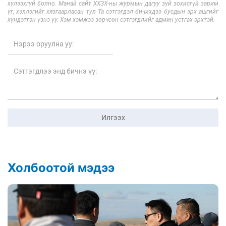
хүлээхгүй болно. Манай сайт ХХЗХ-ны журмын дагуу зүй зохисгүй зарим
үг, хэллэгийг хязгаарласан тул Та сэтгэгдэл бичихдээ бусдын эрх ашгийг
хүндэтгэн үзнэ үү. Хэм хэмжээ зөрчсөн сэтгэгдлийг админ устгах эрхтэй.
Илгээх
Холбоотой мэдээ