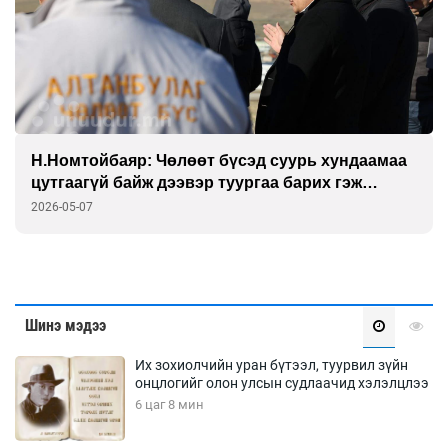
Н.Номтойбаяр: Чөлөөт бүсэд суурь хундаамаа
цутгаагүй байж дээвэр туургаа барих гэж
оролдож байгааг засна
2026-05-07
Шинэ мэдээ
Их зохиолчийн уран бүтээл, туурвил зүйн
онцлогийг олон улсын судлаачид хэлэлцлээ
6 цаг 8 мин