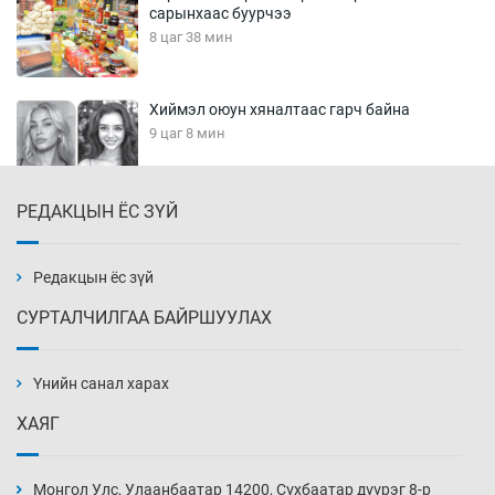
сарынхаас буурчээ
8 цаг 38 мин
Хиймэл оюун хяналтаас гарч байна
9 цаг 8 мин
РЕДАКЦЫН ЁС ЗҮЙ
Эмэгтэйчүүд Бээжин, эрэгтэйчүүд Японд
бэлтгэл базаахаар хилийн дээс алхлаа
9 цаг 38 мин
Редакцын ёс зүй
СУРТАЛЧИЛГАА БАЙРШУУЛАХ
АНУ-ын Цэргийн кибер командлалаын
ажилтнууд амиа хорлох явдал эрс
нэмэгджээ
Үнийн санал харах
9 цаг 46 мин
ХАЯГ
Монголын шигшээ Хонконгийн багийг ялж,
эхний хожлоо авлаа
Монгол Улс, Улаанбаатар 14200, Сүхбаатар дүүрэг 8-р