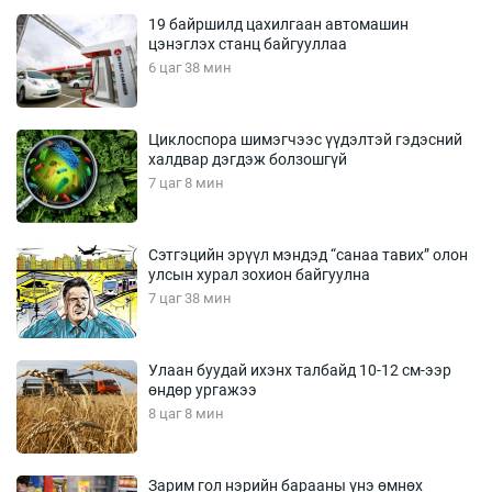
19 байршилд цахилгаан автомашин
цэнэглэх станц байгууллаа
6 цаг 38 мин
Циклоспора шимэгчээс үүдэлтэй гэдэсний
халдвар дэгдэж болзошгүй
7 цаг 8 мин
Сэтгэцийн эрүүл мэндэд “санаа тавих” олон
улсын хурал зохион байгуулна
7 цаг 38 мин
Улаан буудай ихэнх талбайд 10-12 см-ээр
өндөр ургажээ
8 цаг 8 мин
Зарим гол нэрийн барааны үнэ өмнөх