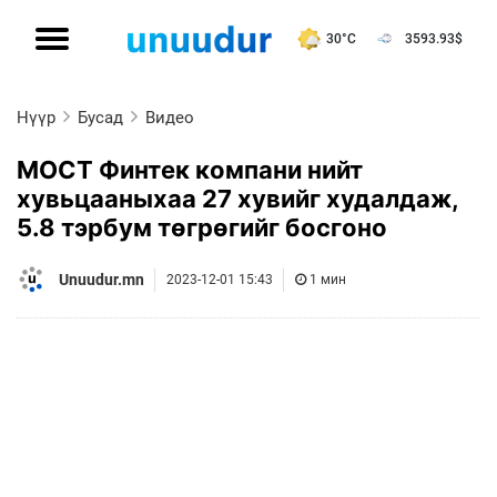
30°C
3593.93
$
Нүүр
Бусад
Видео
МОСТ Финтек компани нийт
хувьцааныхаа 27 хувийг худалдаж,
5.8 тэрбум төгрөгийг босгоно
Unuudur.mn
2023-12-01 15:43
1 мин