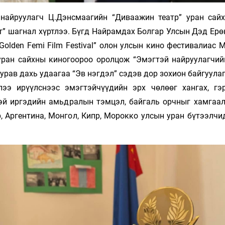
но найруулагч Ц.Дэнсмаагийн “Диваажин театр” уран сай
т” шагнал хүртлээ. Бүгд Найрамдах Болгар Улсын Дэд Ерө
Golden Femi Film Festival” олон улсын кино фестивалиас
уран сайхны киногоороо оролцож “Эмэгтэй найруулагчий
урав дахь удаагаа “Эв нэгдэл” сэдэв дор зохион байгуула
ээ ирүүлснээс эмэгтэйчүүдийн эрх чөлөөг хангах, гэ
эй иргэдийн амьдралын тэмцэл, байгаль орчныг хамгаал
, Аргентина, Монгол, Кипр, Морокко улсын уран бүтээлчи