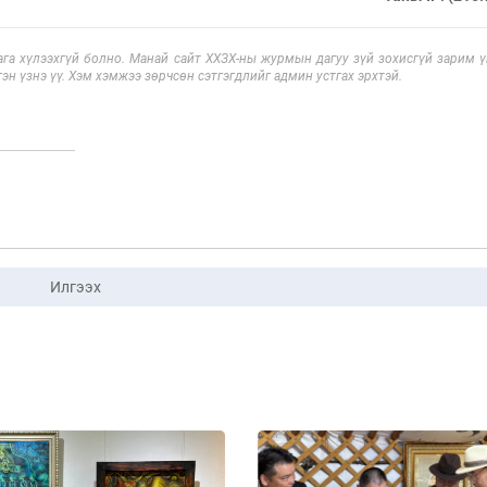
га хүлээхгүй болно. Манай сайт ХХЗХ-ны журмын дагуу зүй зохисгүй зарим үг
эн үзнэ үү. Хэм хэмжээ зөрчсөн сэтгэгдлийг админ устгах эрхтэй.
Илгээх