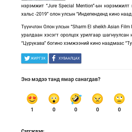
нэрэмжит “Jure Special Mention”-ын нэрэмжилт 
хальс -2019” олон улсын “Индепенденд кино наад
Түүнчлэн Олон улсын “Sharm El sheikh Asian Film F
уралдаан хэсэгт оролцох урилгаар шагнуулсан 
“Цүрүкава” богино хэмжээний кино наадмаас “Ту
ЖИРГЭХ
ХУВААЛЦАХ
Энэ мэдээ танд ямар санагдав?
1
0
0
0
0
Сэтгэгдэл: