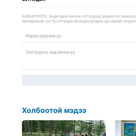
АНХААРУУЛГА: Уншигчдын бичсэн сэтгэгдэлд unuudur.mn хариуцла
хязгаарласан тул Та сэтгэгдэл бичихдээ бусдын эрх ашгийг хүндэтг
Холбоотой мэдээ