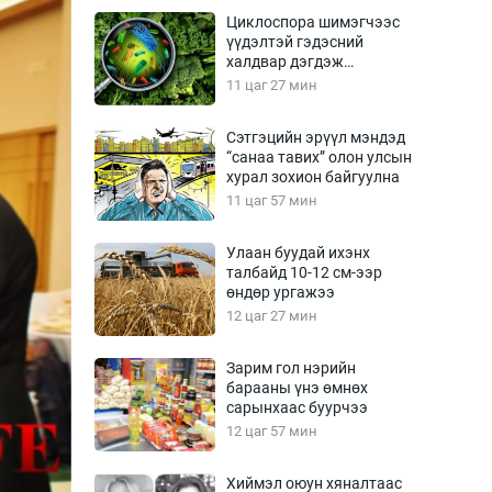
Урлагтай яриа
Циклоспора шимэгчээс
өрчил
үүдэлтэй гэдэсний
халдвар дэгдэж
энд-Эрхэм баян
болзошгүй
11 цаг 27 мин
Сэтгэцийн эрүүл мэндэд
“санаа тавих” олон улсын
хүний үг
хурал зохион байгуулна
11 цаг 57 мин
Улаан буудай ихэнх
талбайд 10-12 см-ээр
ага
Бусад
өндөр ургажээ
12 цаг 27 мин
Фото
сурвалжлагч
Видео
Зарим гол нэрийн
Инфографик
барааны үнэ өмнөх
сарынхаас буурчээ
Санал асуулга
12 цаг 57 мин
Хиймэл оюун хяналтаас