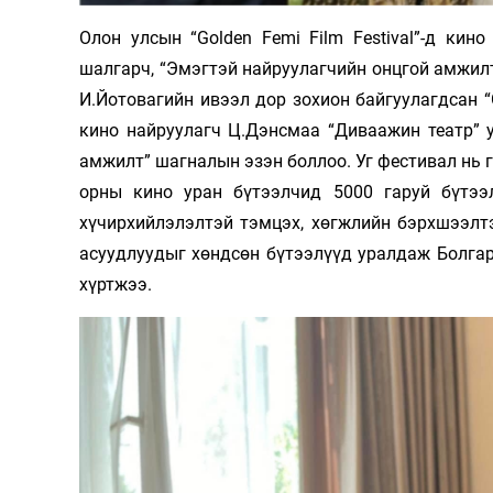
Олимп 2024
Олон улсын “Golden Femi Film Festival”-д ки
шалгарч, “Эмэгтэй найруулагчийн онцгой амжил
И.Йотовагийн ивээл дор зохион байгуулагдсан “
кино найруулагч Ц.Дэнсмаа “Диваажин театр” 
амжилт” шагналын эзэн боллоо. Уг фестивал нь г
орны кино уран бүтээлчид 5000 гаруй бүтээл
хүчирхийлэлэлтэй тэмцэх, хөгжлийн бэрхшээлт
асуудлуудыг хөндсөн бүтээлүүд уралдаж Болгар
хүртжээ.