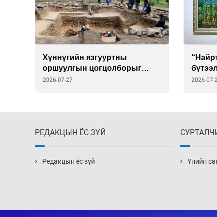
Хүннүгийн язгууртны
“Найрт
ууд
оршуулгын цогцолборыг
бүтээ
в
ЮНЕСКО-гийн Дэлхийн өвийн
саата
2026-07-27
2026-07-
жагсаалтад бүртгэлээ
РЕДАКЦЫН ЁС ЗҮЙ
СУРТАЛЧ
Редакцын ёс зүй
Үнийн са