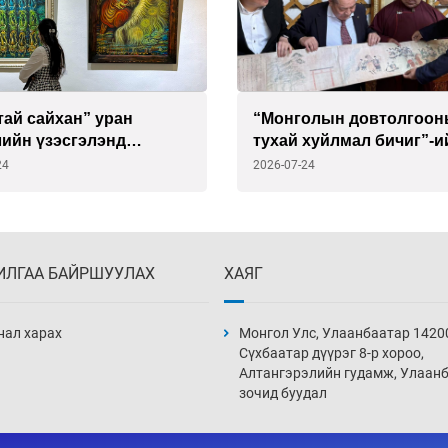
ай сайхан” уран
“Монголын довтолгоо
лийн үзэсгэлэнд
тухай хуйлмал бичиг”-и
арай
хуулбарыг ССАЖЗ-ын с
24
2026-07-24
гардуулав
ИЛГАА БАЙРШУУЛАХ
ХАЯГ
нал харах
Монгол Улс, Улаанбаатар 1420
Сүхбаатар дүүрэг 8-р хороо,
Алтангэрэлийн гудамж, Улаан
зочид буудал