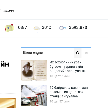
йн төлөө
08/7
30°C
3593.87
$
Соёл урлаг
Шинэ мэдээ
ой хөгжлийн зорилго -
Сонгодог урлаг
ийн
Их зохиолчийн уран
Ардын урлаг
бүтээл, туурвил зүйн
онцлогийг олон улсын
Дүрслэх урлаг
судлаачид хэлэлцлээ
10 цаг 27 мин
Өв соёл
таг
Кино урлаг
19 байршилд цахилгаан
автомашин цэнэглэх
 орчин
Цирк
станц байгууллаа
ол
10 цаг 57 мин
Рок поп, хип хоп
энд