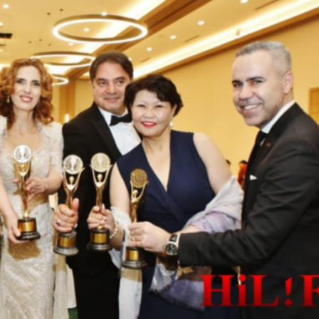
Ханш
Хэрэг з
Эрэлттэй мэдээ
Эрүүл м
Хууль ёс
Хүмүүс
Албаны 
Бусад
Life style
Ярилцл
Зөвлөгөө
Хоймор
Өнөөдрийн тухай
Уншигч-
өл