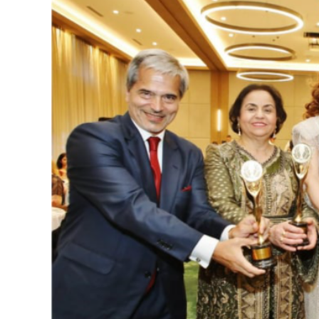
126-гийн НЭГ
Ертөнц
Спорт
Нийгэм
Бөх
Техник технологи
Сагсан бөмбөг
Шинжлэх ухаан
Хөлбөмбөг
Сонин хачин
Олимпын төрөл
Дэлхийн монгол
Тулааны спорт
Олимпын бус төр