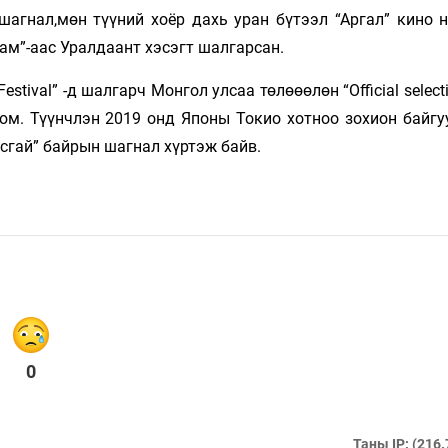
шагнал,мөн түүний хоёр дахь уран бүтээл “Аргал” кино н
ам”-аас Уралдаант хэсэгт шалгарсан.
estival” -д шалгарч Монгол улсаа төлөөөлөн “Official select
юм. Түүнчлэн 2019 онд Японы Токио хотноо зохион байгу
сгай” байрын шагнал хүртэж байв.
0
Таны IP: (216.