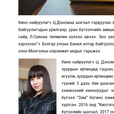
Кино найруулагч Ц.Дэнсмаа шагнал гардуулах 
байгуулагчдын урилгаар, уран бүтээлчийн зөвш
сайд Л.Саянаа төлөөлөн хүлээн авчээ. Энэ үе
хүрээлэн”-г Болгар улсын Банкя хотод байгуул
олон Монголын нэрэмжит модыг тарьжээ.
Кино найруулагч Ц. Дэнсм
зуурдын ертөнцөд гацсан,
өгүүлж, зуурдын ертөнцөөс
түүний 3 дахь бие даасан
хэмжээний кинонуудыг х
бүтээл “Зам” богино хэм
хүртсэн. 2016 онд “Киото
бүтээлийн шагнал, 2017 о