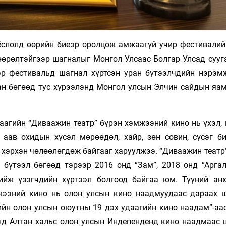
ёслолд өөрийн биеэр оролцож амжаагүй учир фестивалий
өөрөлтэйгээр шагналыг Монгол Улсаас Болгар Улсад сууг
эр фестивальд шагнал хүртсэн уран бүтээлчдийн нэрэм
сан бөгөөд тус хүрээлэнд Монгол улсын Элчин сайдын яа
аагийн “Диваажин театр” бүрэн хэмжээний кино нь үхэл, 
 аав охидын хүсэл мөрөөдөл, хайр, зөн совин, сүсэг б
 хэрхэн чөлөөлөгдөж байгааг харуулжээ. “Диваажин театр
 бүтээл бөгөөд тэрээр 2016 онд “Зам”, 2018 онд “Аргал
ийж үзэгчдийн хүртээл болгоод байгаа юм. Түүний ан
жээний кино нь олон улсын кино наадмуудаас дараах 
гийн олон улсын оюутны 19 дэх удаагийн кино наадам”-аа
нд Алтан хальс олон улсын Индепенденд кино наадмаас 