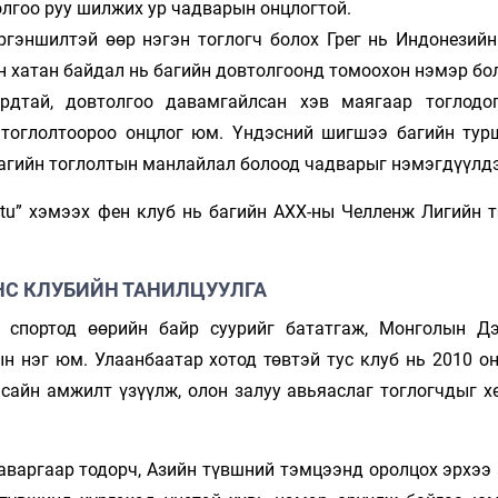
лгоо руу шилжих ур чадварын онцлогтой.
ргэншилтэй өөр нэгэн тоглогч болох Грег нь Индонезий
ян хатан байдал нь багийн довтолгоонд томоохон нэмэр бо
рдтай, довтолгоо давамгайлсан хэв маягаар тоглодо
 тоглолтоороо онцлог юм. Үндэсний шигшээ багийн тур
 багийн тоглолтын манлайлал болоод чадварыг нэмэгдүүлдэ
atu” хэмээх фен клуб нь багийн АХХ-ны Челленж Лигийн 
НС КЛУБИЙН ТАНИЛЦУУЛГА
 спортод өөрийн байр суурийг бататгаж, Монголын Д
 нэг юм. Улаанбаатар хотод төвтэй тус клуб нь 2010 он
 сайн амжилт үзүүлж, олон залуу авьяаслаг тоглогчдыг х
варгаар тодорч, Азийн түвшний тэмцээнд оролцох эрхээ 