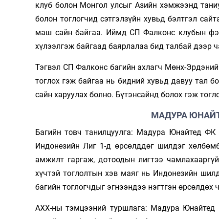
клуб болон Монгол улсыг Азийн хэмжээнд тани
болон тоглогчид сэтгэлзүйн хувьд бэлтгэл сайт
маш сайн байгаа. Иймд СП Фалконс клубын фэ
хүлээлгэж байгаад баярлалаа бид талбай дээр ча
Тэгвэл СП Фалконс багийн ахлагч Мөнх-Эрдэний
тоглох гэж байгаа нь бидний хувьд давуу тал б
сайн харуулах болно. Бүтэнсайнд болох гэж тогл
МАДУРА ЮНАЙТ
Багийн товч танилцуулга: Мадура Юнайтед ФК 
Индонезийн Лиг 1-д өрсөлддөг шилдэг хөлбөмб
амжилт гаргаж, дотоодын лигтээ чамлахааргүй
хүчтэй тоглолтын хэв маяг нь Индонезийн шил
багийн тоглогчдыг эгнээндээ нэгтгэн өрсөлдөх 
АХХ-ны тэмцээний туршлага: Мадура Юнайтед 