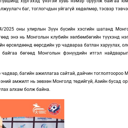
түвшинд хүргэхэд үнэтэй хувь нэмэр оруулж байгаа юм
лжуулагч баг, тоглогчдын уйгагүй хөдөлмөр, тэсвэр тэвч
24/2025 оны улирлын Зүүн бүсийн хэсгийн шатанд Монг
өгөөд энэ нь Монголын клубийн хөлбөмбөгийн түүхэнд нэ
ийн өрсөлдөөнд өөрсдийн ур чадвараа батлан харуулах, о
ж байгаа бөгөөд Монголын фэнүүдийн итгэл найдвары
р чадвар, багийн ажиллагаа сайтай, дайчин тоглолтоороо
эний амжилт нь зөвхөн Монголд төдийгүй, Азийн бусад ор
улах алхам болж байна.