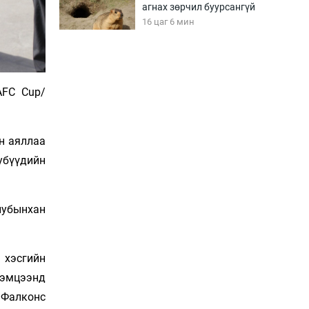
агнах зөрчил буурсангүй
16 цаг 6 мин
Х.Улам-Өрнөх байр
урагшилж, долоод
AFC Cup/
жагсжээ
16 цаг 36 мин
Ж.Лхагвабат өсвөр
н аяллаа
үеийнхний ДАШТ-ийг
убүүдийн
дэнсэлнэ
17 цаг 6 мин
лубынхан
Иран тэсэж үлдсэн ч
удаан хугацаанд хүнд
үеийг туулна
17 цаг 36 мин
 хэсгийн
тэмцээнд
Боловсролын зээлийн
 Фалконс
сангаар гадаадад