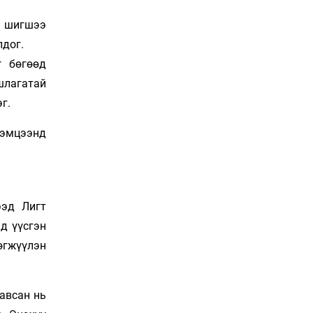
Сошиал хийрхэлд
“барьцаалагдсан” сайд,
н шигшээ
дарга нарын туйлшрал
лдог.
21 цаг 36 мин
г бөгөөд
Боловсролын чанар
шлагатай
уруудах бүрд босгоо
г.
намсгасаар л байх уу
22 цаг 6 мин
тэмцээнд
Монгол Улсын эмэгтэй
шигшээ баг өмсгөлөө
гардан авлаа
Уржигдар 18 цаг 31 мин
ээд Лигт
д үүсгэн
К.Роналдугийн хуримд
хэн уригдав
өгжүүлэн
Уржигдар 17 цаг 00 мин
авсан нь
“Халзан бүрэгтэй”