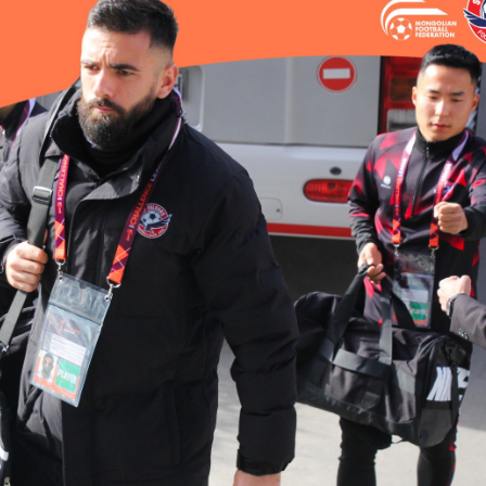
Ханш
Хэрэг з
Эрэлттэй мэдээ
Эрүүл м
Хууль ёс
Хүмүүс
Албаны 
Бусад
Life style
Ярилцл
Зөвлөгөө
Хоймор
Өнөөдрийн тухай
Уншигч-
өл