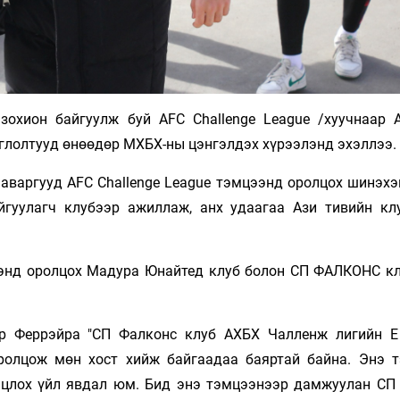
зохион байгуулж буй AFC Challenge League /хуучнаар 
оглолтууд өнөөдөр МХБХ-ны цэнгэлдэх хүрээлэнд эхэллээ.
аваргууд AFC Challenge League тэмцээнд оролцох шинэхэ
йгуулагч клубээр ажиллаж, анх удаагаа Ази тивийн кл
цээнд оролцох Мадура Юнайтед клуб болон СП ФАЛКОНС к
ур Феррэйра "СП Фалконс клуб АХБХ Чалленж лигийн Е
ролцож мөн хост хийж байгаадаа баяртай байна. Энэ 
нцлох үйл явдал юм. Бид энэ тэмцээнээр дамжуулан СП