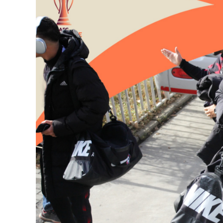
126-гийн НЭГ
Ертөнц
Спорт
Нийгэм
Бөх
Техник технологи
Сагсан бөмбөг
Шинжлэх ухаан
Хөлбөмбөг
Сонин хачин
Олимпын төрөл
Дэлхийн монгол
Тулааны спорт
Олимпын бус төр