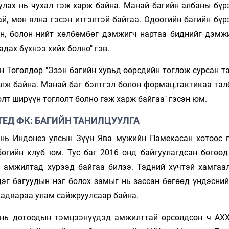
улах нь чухал гэж харж байна. Манай багийн албаны бүр
ай, мөн ялна гэсэн итгэлтэй байгаа. Одоогийн багийн бү
н, болон нийт хөлбөмбөг дэмжигч нартаа биднийг дэмж
дах бүхнээ хийх болно" гэв.
н Төгөлдөр "Эзэн багийн хувьд өөрсдийн тоглож сурсан т
олж байна. Манай баг бэлтгэл болон формац,тактикаа тал
олт ширүүн тоглолт болно гэж харж байгаа" гэсэн юм.
ЕД ФК: БАГИЙН ТАНИЛЦУУЛГА
нь Индонез улсын Зүүн Ява мужийн Памекасан хотоос г
өгийн клуб юм. Тус баг 2016 онд байгуулагдсан бөгөөд
 амжилтад хүрээд байгаа билээ. Тэдний хүчтэй хамгаал
дэг багуудын нэг болох замыг нь зассан бөгөөд үндэсни
чадвараа улам сайжруулсаар байна.
нь дотоодын тэмцээнүүдэд амжилттай өрсөлдсөн ч АХХ