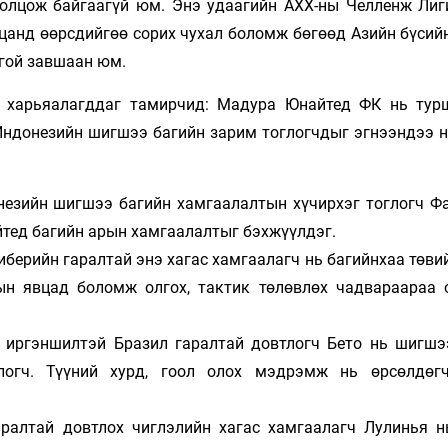
олцож байгаагүй юм. Энэ удаагийн АХХ-ны Челленж Лиг
вцанд өөрсдийгөө сорих чухал боломж бөгөөд Азийн бүсий
цгой завшаан юм.
т харьяалагддаг тамирчид: Мадура Юнайтед ФК нь тур
 Индонезийн шигшээ багийн зарим тоглогчдыг эгнээндээ н
незийн шигшээ багийн хамгаалалтын хүчирхэг тоглогч Ф
тед багийн арын хамгаалалтыг бэхжүүлдэг.
иберийн гаралтай энэ хагас хамгаалагч нь багийнхаа төви
тын явцад боломж олгох, тактик төлөвлөх чадвараараа 
н иргэншилтэй Бразил гаралтай довтлогч Бето нь шигшэ
логч. Түүний хурд, гоол олох мэдрэмж нь өрсөлдөг
аралтай довтлох чиглэлийн хагас хамгаалагч Лулинья н