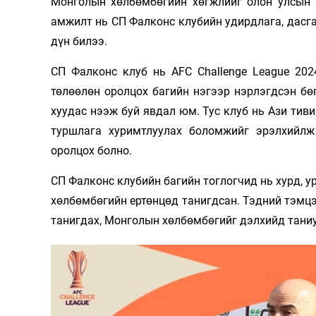
Монголын хөлбөмбөгийн хөгжлийг олон улсын 
амжилт нь СП Фалконс клубийн удирдлага, дасга
дүн билээ.
СП Фалконс клуб нь AFC Challenge League 20
төлөөлөн оролцох багийн нэгээр нэрлэгдсэн б
хуудас нээж буй явдал юм. Тус клуб нь Ази тив
туршлага хуримтлуулах боломжийг эрэлхийл
оролцох болно.
СП Фалконс клубийн багийн тоглогчид нь хурд, у
хөлбөмбөгийн ертөнцөд танигдсан. Тэдний тэмцэ
танигдах, Монголын хөлбөмбөгийг дэлхийд тани