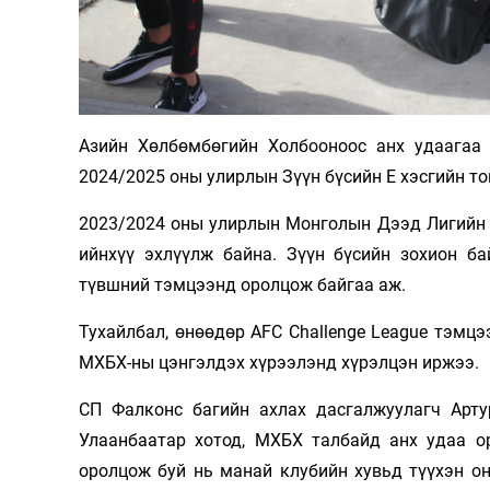
Олимп 2024
Азийн Хөлбөмбөгийн Холбооноос анх удаагаа 
2024/2025 оны улирлын Зүүн бүсийн E хэсгийн т
2023/2024 оны улирлын Монголын Дээд Лигийн 
ийнхүү эхлүүлж байна. Зүүн бүсийн зохион ба
түвшний тэмцээнд оролцож байгаа аж.
Тухайлбал, өнөөдөр AFC Challenge League тэм
МХБХ-ны цэнгэлдэх хүрээлэнд хүрэлцэн иржээ.
СП Фалконс багийн ахлах дасгалжуулагч Арт
Улаанбаатар хотод, МХБХ талбайд анх удаа о
оролцож буй нь манай клубийн хувьд түүхэн о