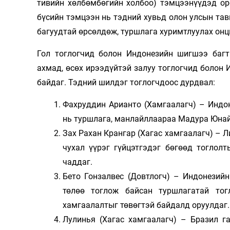
тивийн хөлбөмбөгийн холбоо) тэмцээнүүдэд ор
бүсийн тэмцээн нь тэдний хувьд олон улсын та
багуудтай өрсөлдөж, туршлага хуримтлуулах он
Гол тоглогчид болон Индонезийн шигшээ баг
ахмад, өсөх ирээдүйтэй залуу тоглогчид болон
байдаг. Тэдний шилдэг тоглогчдоос дурдвал:
Фахруддин Арианто (Хамгаалагч) – Индо
нь туршлага, манлайллаараа Мадура Юнай
Зах Рахан Крангар (Хагас хамгаалагч) – Л
чухал үүрэг гүйцэтгэдэг бөгөөд тоглол
чаддаг.
Бето Гонзалвес (Довтлогч) – Индонезий
төлөө тоглож байсан туршлагатай тог
хамгаалалтыг төвөгтэй байдалд оруулдаг.
Лулинья (Хагас хамгаалагч) – Бразил г