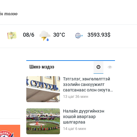
йн төлөө
08/6
30°C
3593.93
$
Соёл урлаг
Шинэ мэдээ
ой хөгжлийн зорилго -
Сонгодог урлаг
Тэтгэлэг, хөнгөлөлттэй
Ардын урлаг
зээлийн санхүүжилт
саатсанаас олон оюутан
Дүрслэх урлаг
төлбөрийн дарамтад
13 цаг 36 мин
Өв соёл
оров
таг
Кино урлаг
Налайх дүүргийнхэн
хошой аваргаар
 орчин
Цирк
шалгарлаа
ол
14 цаг 6 мин
Рок поп, хип хоп
энд