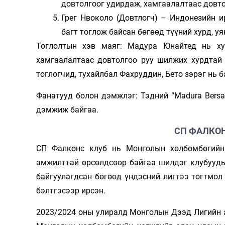
довтолгоог удирдаж, хамгаалалтаас довто
Грег Нвоколо (Довтлогч) – Индонезийн и
багт тоглож байсан бөгөөд түүний хурд, у
Тоглолтын хэв маяг: Мадура Юнайтед нь ху
хамгаалалтаас довтолгоо руу шилжих хурдтай
тоглогчид, тухайлбал Фахруддин, Бето зэрэг нь
Фанатууд болон дэмжлэг: Тэдний “Madura Bers
дэмжиж байгаа.
СП ФАЛКО
СП Фалконс клуб нь Монголын хөлбөмбөгийн
амжилттай өрсөлдсөөр байгаа шилдэг клубуудын
байгуулагдсан бөгөөд үндэсний лигтээ тогтмол
бэлтгэсээр ирсэн.
2023/2024 оны улиралд Монголын Дээд Лигийн а