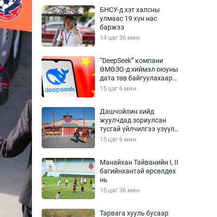
Урлагтай яриа
БНСУ-д хэт халсны
өрчил
улмаас 19 хүн нас
баржээ
энд-Эрхэм баян
14 цаг 36 мин
“DeepSeek” компани
ӨМӨЗО-д хиймэл оюуны
хүний үг
дата төв байгуулахаар
төлөвлөж байна
15 цаг 6 мин
Дашчойлин хийд
жуулчдад зориулсан
ага
Бусад
тусгай үйлчилгээ үзүүлж
эхэлжээ
15 цаг 6 мин
Фото
сурвалжлагч
Видео
Манайхан Тайванийн I, II
Инфографик
багийнхантай өрсөлдөх
нь
Санал асуулга
15 цаг 36 мин
Тарвага хууль бусаар