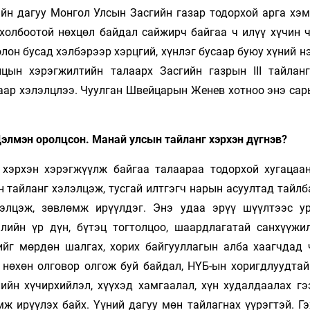
йн дагуу Монгол Улсын Засгийн газар тодорхой арга хэм
 холбоотой нөхцөл байдал сайжирч байгаа ч илүү хүчин 
он бусад хэлбэрээр хэрцгий, хүнлэг бусаар буюу хүний н
цын хэрэгжилтийн талаарх Засгийн газрын III тайлан
аар хэлэлцлээ. Чуулган Швейцарын Женев хотноо энэ сары
Цэлмэн оролцсон. Манай улсын тайланг хэрхэн дүгнэв?
 хэрхэн хэрэгжүүлж байгаа талаараа тодорхой хугацаа
н тайланг хэлэлцэж, тусгай илтгэгч нарын асуултад тайлб
элцэж, зөвлөмж ирүүлдэг. Энэ удаа эрүү шүүлтээс у
ийн үр дүн, бүтэц тогтолцоо, шаардлагатай санхүүжил
гийг мөрдөн шалгах, хорих байгууллагын алба хаагчдад 
, нөхөн олговор олгож буй байдал, НҮБ-ын хоригдлуудтай
ийн хүчирхийлэл, хүүхэд хамгаалал, хүн худалдаалах гэ
ж ирүүлэх байх. Үүний дагуу мөн тайлагнах үүрэгтэй. Гэ