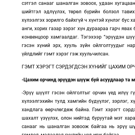
сэтгэл санааг шаналган зовоох, удаан хугацаан
шийтгэл эдлүүлэх, төрөл бүрийн болзол тавих
хүлээлгэх зорилго байхгүй ч хүнтэй хүнлэг бус 
анги, хорих газар зэрэг хүн дураараа гарч явах
конвенцоор хамгаалдаг. Тэгэхээр “эрүүдэн шүүл
гэсэн хүний эрх, хууль зүйн ойлголтуудыг на
үйлдлийг гэмт хэрэг гэж хуульчилсан.
ГЭМТ ХЭРЭГТ СЭРДЭГДСЭН ХҮНИЙГ ЦАХИМ ОР
-Цахим орчинд эрүүдэн шүүж буй асуудлаар та м
-Эрүү шүүлт гэсэн ойлголтыг орчин үед илүү г
хүлээлгэхийн тулд хамгийн бүдүүлэг, зэрлэг, 
хандлага өөрчлөгдөж байна. Гэмт хэрэгт сэрдэ
шахалт үзүүлэх, олон нийтэд буруутай мэт хар
санааг нь шаналган зовоож байгаа нь эрүү шү
гомдол, мэдээлэл сүүлийн үед ирж байгаа.