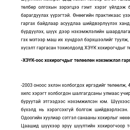
төлбөр олгохын зэрэгцээ гэмт хэрэг үйлдэж 
барагдуулах үүрэгтэй. Өнөөгийн практикаас үз
гаргах байдлаар асуудлаа шийдвэрлүүлэх ханд
бүрдүүлэх, шүүх дээр нэхэмжлэлийн шаардлагаа
гэх мэтээр маш их хүндрэл бэрхшээлийг туулж,
хүсэлт гаргасан тохиолдолд ХЭҮК хохирогчдыг 
-ХЭҮК-оос хохирогчдыг төлөөлөн нэхэмжлэл гар
-2003 оноос эхлэн холбогдох иргэдийг төлөөлж, 
хилс хэрэгт холбогдон шалгагдсаны улмаас учир
буруутай этгээдээс нэхэмжилсэн юм. Шүүхээс
бүхэлд нь хэрэгсэхгүй болгож шийдвэрлэсэн.
Одоогийн хуулиар сэтгэл санааны хохирлыг нөхөн
Цаашид шүүхээр эрүү шүүлтийн хохирогчоор то