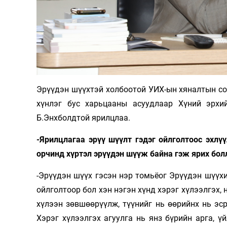
Олимп 2024
Эрүүдэн шүүхтэй холбоотой УИХ-ын хяналтын сон
хүнлэг бус харьцааны асуудлаар Хүний эрхи
Б.Энхболдтой ярилцлаа.
-Ярилцлагаа эрүү шүүлт гэдэг ойлголтоос эхлүү
орчинд хүртэл эрүүдэн шүүж байна гэж ярих бол
-Эрүүдэн шүүх гэсэн нэр томьёог Эрүүдэн шүүхи
ойлголтоор бол хэн нэгэн хүнд хэрэг хүлээлгэх, 
хүлээн зөвшөөрүүлж, түүнийг нь өөрийнх нь эср
Хэрэг хүлээлгэх агуулга нь янз бүрийн арга, ү