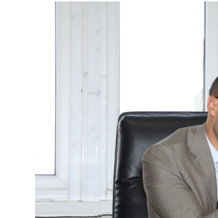
126-гийн НЭГ
Ертөнц
Спорт
Нийгэм
Бөх
Техник технологи
Сагсан бөмбөг
Шинжлэх ухаан
Хөлбөмбөг
Сонин хачин
Олимпын төрөл
Дэлхийн монгол
Тулааны спорт
Олимпын бус төр