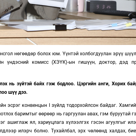
сгол нөгөөдөр болох юм. Үүнтэй холбогдуулан эрүү шүүлт
йн үндэсний комисс (ХЭҮК)-ын гишүүн, доктор, дэд п
лэх нь зүйтэй байх гэж бодлоо. Цэргийн анги, Хорих бай
лоо шүү дээ.
йн эсрэг конвенцын I зүйлд тодорхойлсон байдаг. Хамгий
нотлох баримтыг өөрөөр нь гаргуулан авах, гэм буруутай г
эг ашиглаж ял, хариуцлага хүлээлгэх гэсэн агуулгыг илэ
йлдлээр илэрч болно. Тухайлбал, эрх чөлөөнд халдах, би