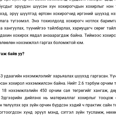
бусдыг эрүүдэн шүүсэн хүн хохирогчдын хохирлыг нэн 
эхэд, эрүү шүүлтэд өртсөн хохирогчид иргэний шүүхэд н
лага түгээмэл. Энэ тохиолдолд хохирогч нотлох баримт
 хангуулах, түүнийгээ тайлбарлах, хариуцагч сөрөг тайл
 дахин хохирох явдал анзаарагдаж байна. Тиймээс хохирс
төлөөлөн нэхэмжлэл гаргах боломжтой юм.
гаж байв уу?
43 удаагийн нэхэмжлэлийг харьяалах шүүхэд гаргасан. Үү
сан хохирол нэхэмжилсэн байна. Нийт 2.6 тэрбум орчим т
 18 нэхэмжлэлийн 450 орчим сая төгрөгийг хангаж, дө
 Эдгээрийн дийлэнх нь материаллаг хохирлыг тооцож 
 төлүүлэх эрх зүйн орчин бүрдсэн хэдий ч практик сайн т
гтоогдсон хүнд эрүүл мэнд, сэтгэл зүйн тусламж, нөхө