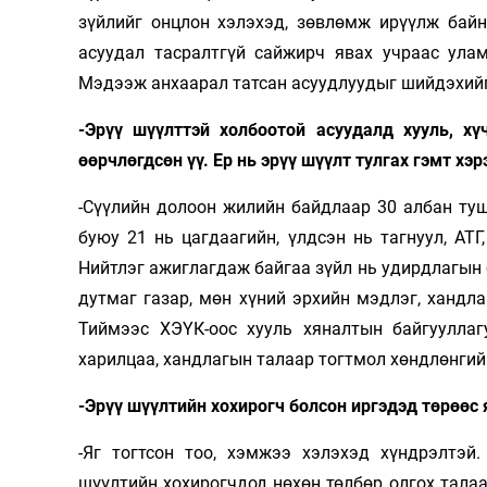
зүйлийг онцлон хэлэхэд, зөвлөмж ирүүлж байн
асуудал тасралтгүй сайжирч явах учраас ула
Мэдээж анхаарал татсан асуудлуудыг шийдэхийг
-Эрүү шүүлттэй холбоотой асуудалд хууль, хү
өөрчлөгдсөн үү. Ер нь эрүү шүүлт тулгах гэмт хэ
-Сүүлийн долоон жилийн байдлаар 30 албан туш
буюу 21 нь цагдаагийн, үлдсэн нь тагнуул, АТГ
Нийтлэг ажиглагдаж байгаа зүйл нь удирдлагын б
дутмаг газар, мөн хүний эрхийн мэдлэг, хандл
Тиймээс ХЭҮК-оос хууль хяналтын байгууллаг
харилцаа, хандлагын талаар тогтмол хөндлөнгий
-Эрүү шүүлтийн хохирогч болсон иргэдэд төрөөс
-Яг тогтсон тоо, хэмжээ хэлэхэд хүндрэлтэй
шүүлтийн хохирогчдод нөхөн төлбөр олгох талаа