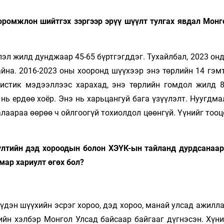
доромжлон шийтгэх зэргээр эрүү шүүлт тулгах явдал Монг
эл жилд дунджаар 45-65 бүртгэгддэг. Тухайлбал, 2023 онд
йна. 2016-2023 оны хооронд шүүхээр энэ төрлийн 14 гэмт
истик мэдээллээс харахад, энэ төрлийн гомдол жилд 
ь ердөө хоёр. Энэ нь харьцангуй бага үзүүлэлт. Нуугдма
алаараа өөрөө ч ойлгоогүй тохиолдол цөөнгүй. Үүнийг тоо
үүлтийн дэд хороодын болон ХЭҮК-ын тайланд дурдсанаар
мар хариулт өгөх бол?
үдэн шүүхийн эсрэг хороо, дэд хороо, манай улсад ажилл
йн хэлбэр Монгол Улсад байсаар байгааг дүгнэсэн. Хүни