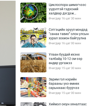
Урлагтай яриа
Циклоспора шимэгчээс
өрчил
үүдэлтэй гэдэсний
халдвар дэгдэж
энд-Эрхэм баян
болзошгүй
Өчигдөр 16 цаг 30 мин
Сэтгэцийн эрүүл мэндэд
“санаа тавих” олон улсын
хүний үг
хурал зохион байгуулна
Өчигдөр 16 цаг 00 мин
Улаан буудай ихэнх
талбайд 10-12 см-ээр
ага
Бусад
өндөр ургажээ
Өчигдөр 15 цаг 30 мин
Фото
сурвалжлагч
Видео
Зарим гол нэрийн
Инфографик
барааны үнэ өмнөх
сарынхаас буурчээ
Санал асуулга
Өчигдөр 15 цаг 00 мин
Хиймэл оюун хяналтаас