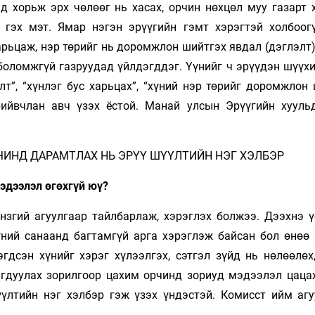
д хорьж эрх чөлөөг нь хасах, орчин нөхцөл муу газарт х
 гэх мэт. Ямар нэгэн эрүүгийн гэмт хэрэгтэй холбоогү
харьцаж, нэр төрийг нь доромжлон шийтгэх явдал (дэглэлт
 боломжгүй газруудад үйлдэгддэг. Үүнийг ч эрүүдэн шүүх
т”, “хүнлэг бус харьцах”, “хүний нэр төрийг доромжлон 
рийвчлан авч үзэх ёстой. Манай улсын Эрүүгийн хууль
ЧИНД ДАРАМТЛАХ НЬ ЭРҮҮ ШҮҮЛТИЙН НЭГ ХЭЛБЭР
эдээлэл өгөхгүй юү?
үнзгий агуулгаар тайлбарлаж, хэрэглэх болжээ. Дээхнэ ү
хүний санаанд багтамгүй арга хэрэглэж байсан бол өнөө 
гдсэн хүнийг хэрэг хүлээлгэх, сэтгэл зүйд нь нөлөөлөх
агдуулах зорилгоор цахим орчинд зориуд мэдээлэл цацаж
үлтийн нэг хэлбэр гэж үзэх үндэстэй. Комисст ийм агу