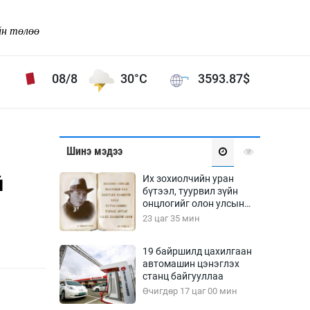
йн төлөө
08/8
30°C
3593.87
$
Соёл урлаг
Шинэ мэдээ
ой хөгжлийн зорилго -
Сонгодог урлаг
й
Их зохиолчийн уран
Ардын урлаг
бүтээл, туурвил зүйн
онцлогийг олон улсын
Дүрслэх урлаг
судлаачид хэлэлцлээ
23 цаг 35 мин
Өв соёл
таг
Кино урлаг
19 байршилд цахилгаан
автомашин цэнэглэх
 орчин
Цирк
станц байгууллаа
ол
Өчигдөр 17 цаг 00 мин
Рок поп, хип хоп
энд