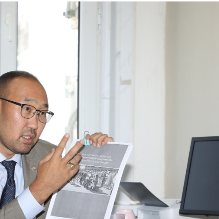
Ханш
Хэрэг з
Эрэлттэй мэдээ
Эрүүл м
Хууль ёс
Хүмүүс
Албаны 
Бусад
Life style
Ярилцл
Зөвлөгөө
Хоймор
Өнөөдрийн тухай
Уншигч-
өл