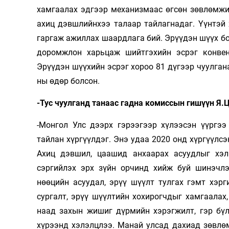
хамгаалах эдгээр механизмаас өгсөн зөвлөмжи
ахиц дэвшлийнхээ талаар тайлагнадаг. Үүнтэй
гаргаж ажиллах шаардлага бий. Эрүүдэн шүүх бол
доромжлон харьцаж шийтгэхийн эсрэг конвен
Эрүүдэн шүүхийн эсрэг хороо 81 дүгээр чуулган
ны өдөр болсон.
-Тус чуулганд танаас гадна комиссын гишүүн Я.
-Монгол Улс дээрх гэрээгээр хүлээсэн үүргээ
тайлан хүргүүлдэг. Энэ удаа 2020 онд хүргүүлсэ
Ахиц дэвшил, цаашид анхаарах асуудлыг хэл
сэргийлэх эрх зүйн орчинд хийж буй шинэчлэл
нөөцийн асуудал, эрүү шүүлт тулгах гэмт хэр
сургалт, эрүү шүүлтийн хохирогчдыг хамгаалах
наад захын жишиг дүрмийн хэрэгжилт, гэр бүл
хүрээнд хэлэлцлээ. Манай улсад дахиад зөвлөм