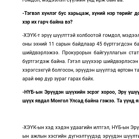
-Тэгвэл хүнлэг бус харьцаж, хүний нэр төрийг 
хэр их гарч байна вэ?
-ХЭҮК-т эрүү шүүлттэй холбоотой гомдол, мэдээл
оны эхний 11 сарын байдлаар 45 бүртгэгдсэн ба
шийдвэрлэжээ. Прокурорын байгууллагын стат
бүртгэгдэж байна. Гэтэл шүүхээр шийдвэрлэсэн н
хэрэгсэхгүй болгосон, эрүүдэн шүүлтэд өртсөн т
арай өөр дүр зураг гарах байх.
-НҮБ-ын Эрүүдэн шүүхийн эсрэг хороо, Эрү үш
шүүх явдал Монгол Улсад байна гэжээ. Та үүнд я
-ХЭҮК-ын хэд хэдэн удаагийн илтгэл, НҮБ-ын Эрү
ын ажлын хэсгийн дүгнэлтүүдэд эрүүдэн шүүлти