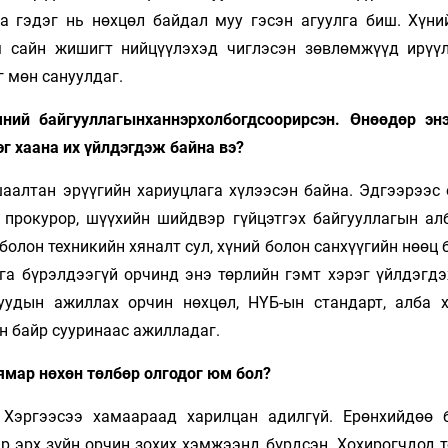
а гэдэг нь нөхцөл байдал муу гэсэн агуулга биш. Хүни
м сайн жишигт нийцүүлэхэд чиглэсэн зөвлөмжүүд ирүү
 мөн сануулдаг.
чний байгууллагынханнэрхолбогдсоорирсэн. Өнөөдөр эн
рэг хаана их үйлдэгдэж байна вэ?
аалтан эрүүгийн хариуцлага хүлээсэн байна. Эдгээрээс 
, прокурор, шүүхийн шийдвэр гүйцэтгэх байгууллагын алб
олон техникийн хяналт сул, хүний болон санхүүгийн нөөц
ага бүрэлдээгүй орчинд энэ төрлийн гэмт хэрэг үйлдэгдэ
уудын ажиллах орчин нөхцөл, НҮБ-ын стандарт, алба 
н байр сууринаас ажилладаг.
 ямар нөхөн төлбөр олгодог юм бол?
. Хэргээсээ хамаараад харилцан адилгүй. Ерөнхийдөө 
р эрх зүйн орчин зохих хэмжээнд бүрдсэн. Хохирогчдод т