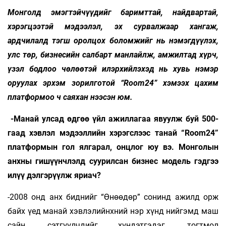
Монголд эмэгтэйчүүдийг баримттай, найдвартай,
хэрэгцээтэй мэдээлэл, эх сурвалжаар хангаж,
ардчилалд тэгш оролцох боломжийг нь нэмэгдүүлэх,
улс төр, бизнесийн салбарт манлайлж, амжилтад хүрч,
үзэл бодлоо чөлөөтэй илэрхийлэхэд нь хувь нэмэр
оруулах эрхэм зорилготой “Room24” хэмээх цахим
платформоо ч саяхан нээсэн юм.
-Манай улсад өдгөө үйл ажиллагаа явуулж буй 500-
гаад хэвлэл мэдээллийн хэрэгслээс танай “Room24”
платформын гол ялгарал, онцлог юу вэ. Монголын
анхны гишүүнчлэлд суурилсан бизнес модель гэдгээ
илүү дэлгэрүүлж яриач?
-2008 онд анх биднийг “Өнөөдөр” сонинд ажилд орж
байх үед манай хэвлэлийнхний нэр хүнд нийгэмд маш
сайн, сэтгүүлчдийг хүндэтгэдэг, тогтмол