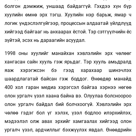
болгон дэмжиж, уншаад байдаггүй. Гэхдээ хүн бүр
хуулийн өмнө эрх тэгш. Хуулийн нэр барьж, ямар ч
логик үндэслэлгүйгээр, процессын алдаатай үйлдлүүд
хийгээд байгааг нь анхаарах ёстой. Тэр сэтгүүлчийн ёс
зүйтэй, эсэх нь дараагийн асуудал.
1998 оны хуулийг манайхан хэвлэлийн эрх чөлөөг
хангасан сайн хууль гэж ярьдаг. Тэр хууль амьдралд
яаж хэрэгжсэн бэ гээд харахаар шинэчлэх
шаардлагатай байсан гэж боддог. Өнөөдөр манайд
400 хол гаран медиа хэрэгсэл байгаа хэрнээ нөгөө
олон ургалч үзэл хаана байна вэ. Олуулаа болсноороо
олон ургалч байдал бий болчхоогүй. Хэвлэлийн эрх
чөлөө гэдэг бол үг хэлэх, үзэл бодлоо илэрхийлэх,
мэдээлэл олж авах эрхийг хамгаалах хийгээд олон
ургалч үзэл, ардчиллыг бэхжүүлэх явдал. Өнөөдрийн