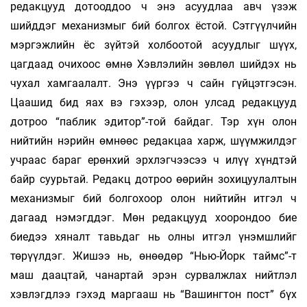
редакцууд дотооддоо ч энэ асуудлаа авч үзэж
шийддэг механизмыг бий болгох ёстой. Сэтгүүлчийн
мэргэжлийн ёс зүйтэй холбоотой асуудлыг шүүх,
цагдаад очихоос өмнө Хэвлэлийн зөвлөл шийдэх нь
чухал хамгаалалт. Энэ үүргээ ч сайн гүйцэтгэсэн.
Цаашид бид яах вэ гэхээр, олон улсад редакцууд
дотроо “паблик эдитор”-той байдаг. Тэр хүн олон
нийтийн нэрийн өмнөөс редакцаа харж, шүүмжилдэг
учраас бараг ерөнхий эрхлэгчээсээ ч илүү хүндтэй
байр суурьтай. Редакц дотроо өөрийн зохицуулалтын
механизмыг бий болгохоор олон нийтийн итгэл ч
дагаад нэмэгддэг. Мөн редакцууд хоорондоо бие
биедээ хяналт тавьдаг нь олны итгэл үнэмшлийг
төрүүлдэг. Жишээ нь, өнөөдөр “Нью-Йорк таймс”-т
маш даацтай, чанартай эрэн сурвалжлах нийтлэл
хэвлэгдлээ гэхэд маргааш нь “Вашингтон пост” бүх