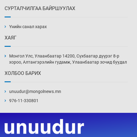
СУРТАЛЧИЛГАА БАЙРШУУЛАХ
Ж.Лхагвабат өсвөр үеийнхний ДАШТ-ийг
дэнсэлнэ
Үнийн санал харах
13 цаг 0 мин
ХАЯГ
Иран тэсэж үлдсэн ч удаан хугацаанд хүнд
үеийг туулна
Монгол Улс, Улаанбаатар 14200, Сүхбаатар дүүрэг 8-р
13 цаг 30 мин
хороо, Алтангэрэлийн гудамж, Улаанбаатар зочид буудал
ХОЛБОО БАРИХ
Боловсролын зээлийн сангаар гадаадад
суралцагчдын амьжиргааны зардлын
хэмжээг шинэчлэн тогтоох нь
unuudur@mongolnews.mn
14 цаг 0 мин
976-11-330801
Монголын баг Абу Дабид медалийн хур
буулгаж байна
14 цаг 30 мин