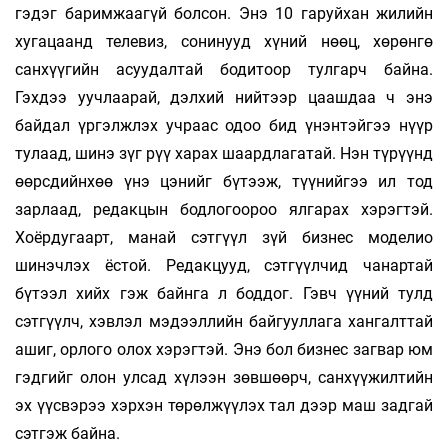
гэдэг баримжаагүй болсон. Энэ 10 гаруйхан жилийн
хугацаанд телевиз, сонинууд хүний нөөц, хөрөнгө
санхүүгийн асуудалтай бодитоор тулгарч байна.
Гэхдээ уучлаарай, дэлхий нийтээр цаашдаа ч энэ
байдал үргэлжлэх учраас одоо бид үнэнтэйгээ нүүр
тулаад, шинэ зүг рүү харах шаардлагатай. Нэн түрүүнд
өөрсдийнхөө үнэ цэнийг бүтээж, түүнийгээ ил тод
зарлаад, редакцын бодлогоороо ялгарах хэрэгтэй.
Хоёрдугаарт, манай сэтгүүл зүй бизнес моделио
шинэчлэх ёстой. Редакцууд, сэтгүүлчид чанартай
бүтээл хийх гэж байнга л боддог. Гэвч үүний тулд
сэтгүүлч, хэвлэл мэдээллийн байгууллага хангалттай
ашиг, орлого олох хэрэгтэй. Энэ бол бизнес загвар юм
гэдгийг олон улсад хүлээн зөвшөөрч, санхүүжилтийн
эх үүсвэрээ хэрхэн төрөлжүүлэх тал дээр маш задгай
сэтгэж байна.