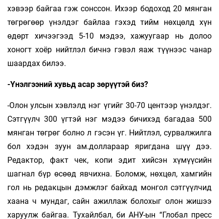
хэвээр байгаа гэж сонссон. Ихээр бодоход 20 мянган
төгрөгөөр үнэлдэг байлаа гэхэд тийм нөхцөлд хүн
өдөрт хичээгээд 5-10 мэдээ, хажуугаар нь долоо
хоногт хоёр нийтлэл бичнэ гэвэл яаж түүнээс чанар
шаардах билээ.
-Үнэлгээний хувьд асар зөрүүтэй биз?
-Олон улсын хэвлэлд нэг үгийг 30-70 центээр үнэлдэг.
Сэтгүүлч 300 үгтэй нэг мэдээ бичихэд багадаа 500
мянган төгрөг болно л гэсэн үг. Нийтлэл, сурвалжилга
бол хэдэн зуун ам.доллараар яригдана шүү дээ.
Редактор, факт чек, копи эдит хийсэн хүмүүсийн
шагнал бүр өсөөд явчихна. Боломж, нөхцөл, хамгийн
гол нь редакцын дэмжлэг байхад монгол сэтгүүлчид
хаана ч мундаг, сайн ажиллаж болохыг олон жишээ
харуулж байгаа. Тухайлбал, би АНУ-ын “Глобал пресс