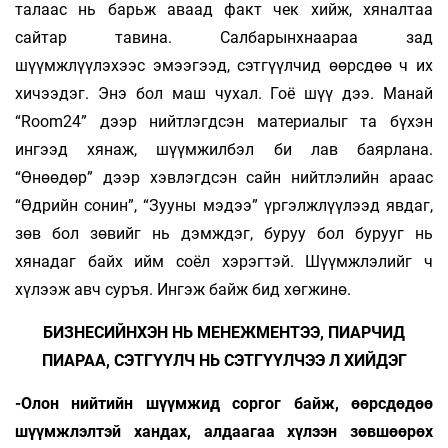
талаас нь барьж аваад факт чек хийж, хяналтаа
сайтар тавина. Салбарынхнаараа зад
шүүмжлүүлэхээс эмээгээд, сэтгүүлчид өөрсдөө ч их
хичээдэг. Энэ бол маш чухал. Гоё шүү дээ. Манай
“Room24” дээр нийтлэгдсэн материалыг та бүхэн
ингээд хянаж, шүүмжилбэл би лав баярлана.
“Өнөөдөр” дээр хэвлэгдсэн сайн нийтлэлийн араас
“Өдрийн сонин”, “Зууны мэдээ” үргэлжлүүлээд явдаг,
зөв бол зөвийг нь дэмждэг, буруу бол бурууг нь
хянадаг байх ийм соёл хэрэгтэй. Шүүмжлэлийг ч
хүлээж авч суръя. Ингэж байж бид хөгжинө.
БИЗНЕСИЙНХЭН НЬ МЕНЕЖМЕНТЭЭ, ПИАРЧИД
ПИАРАА, СЭТГҮҮЛЧ НЬ СЭТГҮҮЛЧЭЭ Л ХИЙДЭГ
-Олон нийтийн шүүмжид соргог байж, өөрсдөдөө
шүүмжлэлтэй хандах, алдаагаа хүлээн зөвшөөрөх