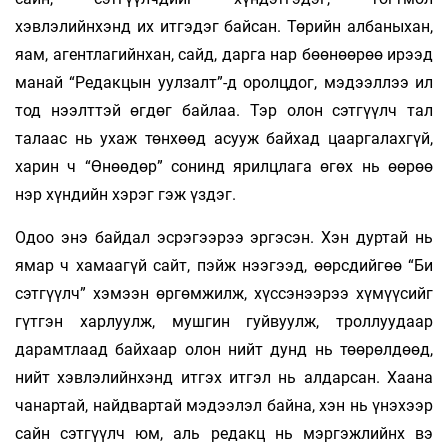
хэвлэлийнхэнд их итгэдэг байсан. Төрийн албаныхан,
яам, агентлагийнхан, сайд, дарга нар бөөнөөрөө ирээд
манай “Редакцын уулзалт”-д оролцдог, мэдээллээ ил
тод нээлттэй өгдөг байлаа. Тэр олон сэтгүүлч тал
талаас нь ухаж төнхөөд асууж байхад цааргалахгүй,
харин ч “Өнөөдөр” сонинд ярилцлага өгөх нь өөрөө
нэр хүндийн хэрэг гэж үздэг.
Одоо энэ байдал эсрэгээрээ эргэсэн. Хэн дуртай нь
ямар ч хамаагүй сайт, пэйж нээгээд, өөрсдийгөө “Би
сэтгүүлч” хэмээн өргөмжилж, хүссэнээрээ хүмүүсийг
гүтгэн харлуулж, мушгин гуйвуулж, троллуудаар
дарамтлаад байхаар олон нийт дунд нь төөрөлдөөд,
нийт хэвлэлийнхэнд итгэх итгэл нь алдарсан. Хаана
чанартай, найдвартай мэдээлэл байна, хэн нь үнэхээр
сайн сэтгүүлч юм, аль редакц нь мэргэжлийнх вэ