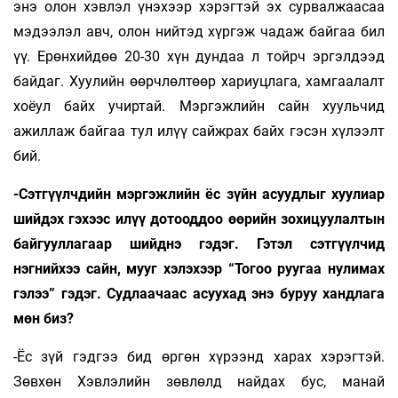
энэ олон хэвлэл үнэхээр хэрэгтэй эх сурвалжаасаа
мэдээлэл авч, олон нийтэд хүргэж чадаж байгаа бил
үү. Ерөнхийдөө 20-30 хүн дундаа л тойрч эргэлдээд
байдаг. Хуулийн өөрчлөлтөөр хариуцлага, хамгаалалт
хоёул байх учиртай. Мэргэжлийн сайн хуульчид
ажиллаж байгаа тул илүү сайжрах байх гэсэн хүлээлт
бий.
-Сэтгүүлчдийн мэргэжлийн ёс зүйн асуудлыг хуулиар
шийдэх гэхээс илүү дотооддоо өөрийн зохицуулалтын
байгууллагаар шийднэ гэдэг. Гэтэл сэтгүүлчид
нэгнийхээ сайн, мууг хэлэхээр “Тогоо руугаа нулимах
гэлээ” гэдэг. Судлаачаас асуухад энэ буруу хандлага
мөн биз?
-Ёс зүй гэдгээ бид өргөн хүрээнд харах хэрэгтэй.
Зөвхөн Хэвлэлийн зөвлөлд найдах бус, манай