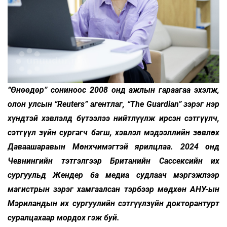
“Өнөөдөр” сониноос 2008 онд ажлын гараагаа эхэлж,
олон улсын “Reuters” агентлаг, “The Guardian” зэрэг нэр
хүндтэй хэвлэлд бүтээлээ нийтлүүлж ирсэн сэтгүүлч,
сэтгүүл зүйн сургагч багш, хэвлэл мэдээллийн зөвлөх
Даваашаравын Мөнхчимэгтэй ярилцлаа. 2024 онд
Чевнингийн тэтгэлгээр Британийн Сассексийн их
сургуульд Жендер ба медиа судлаач мэргэжлээр
магистрын зэрэг хамгаалсан тэрбээр мөдхөн АНУ-ын
Мэриландын их сургуулийн сэтгүүлзүйн докторантурт
суралцахаар мордох гэж буй.