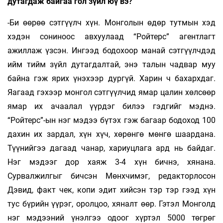
дутагдаж байгаа гол зүйл юү вэ?
-Би өөрөө сэтгүүлч хүн. Монголын өдөр тутмын хэд
хэдэн сониноос авхуулаад “Ройтерс” агентлагт
ажиллаж үзсэн. Ингээд бодохоор манай сэтгүүлчдэд
ийм тийм зүйл дутагдалтай, энэ талын чадвар муу
байна гэж ярих үнэхээр дургүй. Харин ч бахархдаг.
Яагаад гэхээр монгол сэтгүүлчид ямар цалин хөлсөөр
ямар их ачаалал үүрдэг билээ гэдгийг мэднэ.
“Ройтерс”-ын нэг мэдээ бүтэх гэж багаар бодоход 100
дахин их зардал, хүн хүч, хөрөнгө мөнгө шаардана.
Түүнийгээ дагаад чанар, хариуцлага ард нь байдаг.
Нэг мэдээг дор хаяж 3-4 хүн бичнэ, хянана.
Сурвалжилгыг бичсэн Мөнхчимэг, редакторлосон
Дэвид, факт чек, копи эдит хийсэн тэр тэр гээд хүн
тус бүрийн үүрэг, оролцоо, хяналт өөр. Гэтэл Монголд
нэг мэдээний үнэлгээ одоог хүртэл 5000 төгрөг