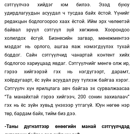
сэтгүүлчээ хийдэг юм билээ. Эзэд буюу
удирдлагуудын асуудал ч тусдаа байх ёстой. Үүнийг
редакцын бодлогоороо хаах ёстой. Ийм эрх чөлөөтэй
байвал эрүүл сэтгүүл зүй хөгжинө. Хоорондоо
холилдох ёсгүй. Бизнесийн загвар, менежментээ
мэддэг нь орлого, ашгаа яаж нэмэгдүүлэх тухай
боддог. Сайн сэтгүүлчид чанартай контент хийх
бодлогоо хариуцаад явдаг. Сэтгүүлчийг мөнгө олж ир,
гэрээ хийгээрэй гэх нь нэгдүгээрт, дарамт,
хоёрдугаарт, ёс зүйн асуудал руу түлхэж байгаа хэрэг.
Сэтгүүлч хүн ярилцлага авч байгаа эх сурвалжаасаа
“Та манайхтай гэрээ хийгээч, 200 сонин захиалаач”
гэх нь ёс зүйн хувьд үнэхээр утгагүй. Юун нөгөө нэр
төр, бардам байх, тийм биз дээ.
-Таны дүгнэлтээр өнөөгийн манай сэтгүүлчдэд