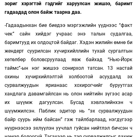
зориг хэрэгтэй гэдгийг харуулсан жишээ, баримт
гадаадад олон байж таарна даа.
-Гадаадынхан бие биедээ мэргэжлийн үүднээс “факт
чек” сайн хийдэг учраас энэ талын судалгаа,
баримтууд их олдоцтой байдаг. Хэдэн жилийн өмнө би
жендерт суурилсан хүчирхийллийн тухай сургалтын
хөтөлбөр боловсруулаад явж байхад “Нью-Йорк
таймс”-ын нэг жишээ сонирхол татсан. 13 настай
охины хүчирхийлэлтэй холбоотой асуудалд эх
сурвалжуудын ярианаас хохирогчийг буруутгах
хандлага давамгайлсан нь олон нийтийн зүгээс асар
их шүүмж дагуулсан. Бусад хэвлэлийнхэн ч
шүүмжилсэн. Паблик эдитор нь “эх сурвалжуудын
байр суурь ийм байсан” гэж тайлбарлаад, нэгдүгээр
нүүрнээсээ эхлүүлэн уучлал гуйсан нийтлэл бичсэн ч
нэмэр болоогүй. Тэгэхээр нь тэр сурвалжилгыг дахиж