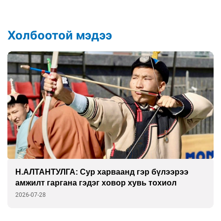
Холбоотой мэдээ
ГАНБАТ: Дэлхийн технологийн амин сүнс
физик дээр л тогтдог
2026-07-27