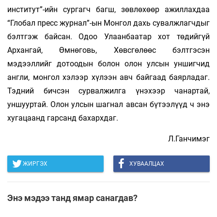
институт”-ийн сургагч багш, зөвлөхөөр ажиллахдаа
“Глобал пресс журнал”-ын Монгол дахь сувалжлагчдыг
бэлтгэж байсан. Одоо Улаанбаатар хот төдийгүй
Архангай, Өмнөговь, Хөвсгөлөөс бэлтгэсэн
мэдээллийг дотоодын болон олон улсын уншигчид
англи, монгол хэлээр хүлээн авч байгаад баярладаг.
Тэдний бичсэн сурвалжилга үнэхээр чанартай,
уншууртай. Олон улсын шагнал авсан бүтээлүүд ч энэ
хугацаанд гарсанд бахархдаг.
Л.Ганчимэг
ЖИРГЭХ
ХУВААЛЦАХ
Энэ мэдээ танд ямар санагдав?