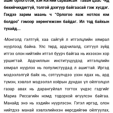
ашиг орлоготой, хэн нэгний сарвайсан “таван цаас”-нд
бөхийчихдөггүй, толгой дээгүүр байгаасай гэж хүсдэг.
Гэхдээ зарим маань ч “Орлогоо яаж нотлох юм
болдоо” гэмээр хөрөнгөжсөн байдаг. Ил тод байхын
тухайд...
-Монголд гэлтгүй, хаа сайгүй л итгэлцлийн хямрал
нүүрлээд байна. Улс төрд, ардчилалд, сэтгүүл зүйд
итгэх олон нийтийн итгэл буурч байгаа нь ихээхэн хор
уршигтай. Ардчиллын институцүүдэд итгэлцлийн
хямрал нүүрлэх нь популистуудад л ашигтай. Иргэд
мэдээлэлгүй байх нь, сэтгүүлчдээ үзэн ядах нь, ард
түмэн, хэвлэл мэдээлэл хоёрын дундах үл ойлголцол
газар авах нь дарангуйлал тогтох үндэс гэдгийг
Мариа Рессагийн номд тодорхой өгүүлсэн байгаа.
Манайд энэ нь хэдийн нүүрлэсэн. Гэтэл иргэд, олон
нийтдээ манай хэвлэлийнхэн өөрсдийгөө ойлгуулах,