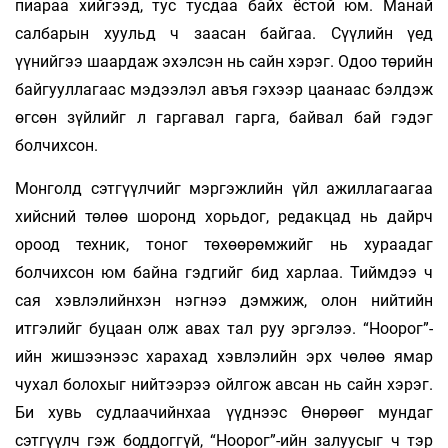
пиараа хийгээд, тус тусдаа байх ёстой юм. Манай
салбарын хуульд ч заасан байгаа. Сүүлийн үед
үүнийгээ шаардаж эхэлсэн нь сайн хэрэг. Одоо төрийн
байгууллагаас мэдээлэл авъя гэхээр цаанаас бэлдэж
өгсөн зүйлийг л гаргавал гарга, байвал бай гэдэг
болчихсон.
Монголд сэтгүүлчийг мэргэжлийн үйл ажиллагаагаа
хийсний төлөө шоронд хорьдог, редакцад нь дайрч
ороод техник, тоног төхөөрөмжийг нь хураадаг
болчихсон юм байна гэдгийг бид харлаа. Тиймдээ ч
сая хэвлэлийнхэн нэгнээ дэмжиж, олон нийтийн
итгэлийг буцаан олж авах тал руу эргэлээ. “Ноорог”-
ийн жишээнээс харахад хэвлэлийн эрх чөлөө ямар
чухал болохыг нийтээрээ ойлгож авсан нь сайн хэрэг.
Би хувь судлаачийнхаа үүднээс Өнөрөөг мундаг
сэтгүүлч гэж боддоггүй, “Ноорог”-ийн залуусыг ч тэр