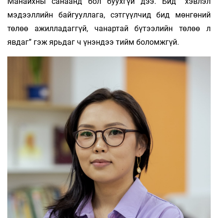
Манайхны санаанд бол буухгүй дээ. Бид “хэвлэл
мэдээллийн байгууллага, сэтгүүлчид бид мөнгөний
төлөө ажилладаггүй, чанартай бүтээлийн төлөө л
явдаг” гэж ярьдаг ч үнэндээ тийм боломжгүй.