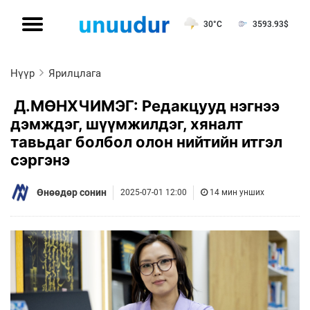
30°C
3593.93
$
Нүүр
Ярилцлага
Д.МӨНХЧИМЭГ: Редакцууд нэгнээ
дэмждэг, шүүмжилдэг, хяналт
тавьдаг болбол олон нийтийн итгэл
сэргэнэ
Өнөөдөр сонин
2025-07-01 12:00
14 мин унших