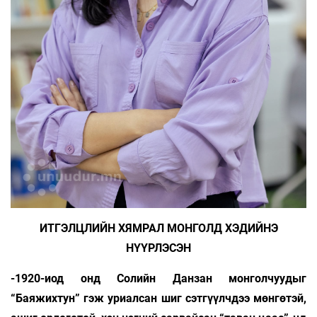
ИТГЭЛЦЛИЙН ХЯМРАЛ МОНГОЛД ХЭДИЙНЭ
НҮҮРЛЭСЭН
-1920-иод онд Солийн Данзан монголчуудыг
“Баяжихтун” гэж уриалсан шиг сэтгүүлчдээ мөнгөтэй,