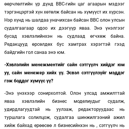
өөрчлөлтийн үр дүнд ВВС-гийн цаг агаарын мэдээг
тэргэнцэртэй хүн хөтөлж байсан нь хүмүүст их хүрсэн.
Нэр хүнд нь шалдаа уначихсан байсан ВВС олон улсын
судалгаагаар одоо их дээгүүр яваа. Энэ үнэлгээг
бусад хэвлэлийнхэн нь судлаад өгчхөж байна.
Редакцууд өрсөлдөх бус хамтрах хэрэгтэй гээд
байдгийн гол санаа энэ юм.
-Хэвлэлийн менежментийг сайн сэтгүүлч хийдэг юм
уу, сайн менежер хийх үү. Эсвэл сэтгүүлзүйг мэддэг
гэж боддог хүмүүс үү?
-Энэ үнэхээр сонирхолтой. Олон улсад амжилттай
яваа хэвлэлийн бизнес моделиудыг судалж,
удирдлагуудтай нь уулзаж, редакторуудаас нь
туршлага солилцож, судалгаа шинжилгээний ажил
хийж байхад ерөөсөө л бизнесийнхэн нь , сэтгүүлч нь