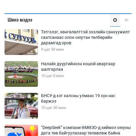
Шинэ мэдээ
Тэтгэлэг, хөнгөлөлттэй зээлийн санхүүжилт
саатсанаас олон оюутан төлбөрийн
дарамтад оров
9 цаг 30 мин
Налайх дүүргийнхэн хошой аваргаар
шалгарлаа
10 цаг 0 мин
БНСУ-д хэт халсны улмаас 19 хүн нас
баржээ
10 цаг 30 мин
“DeepSeek” компани ӨМӨЗО-д хиймэл оюуны
дата төв байгуулахаар төлөвлөж байна