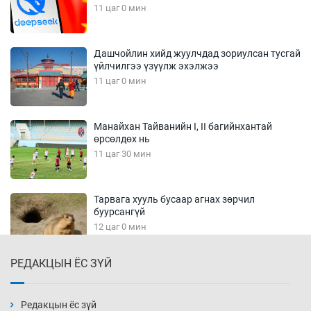
11 цаг 0 мин
Дашчойлин хийд жуулчдад зориулсан тусгай
үйлчилгээ үзүүлж эхэлжээ
11 цаг 0 мин
Манайхан Тайванийн I, II багийнхантай
өрсөлдөх нь
11 цаг 30 мин
Тарвага хууль бусаар агнах зөрчил
буурсангүй
12 цаг 0 мин
РЕДАКЦЫН ЁС ЗҮЙ
Х.Улам-Өрнөх байр урагшилж, долоод
жагсжээ
12 цаг 30 мин
Редакцын ёс зүй