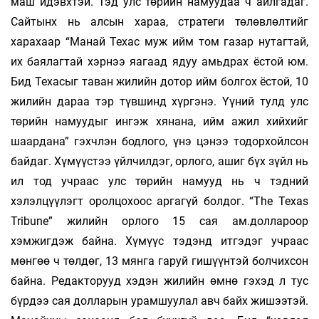
маш идэвхтэй. Тэд улс төрийн намуудаа ч айлгадаг.
Сайтынх нь алсын хараа, стратеги төлөвлөлтийг
харахаар “Манай Техас муж ийм том газар нутагтай,
их баялагтай хэрнээ яагаад ядуу амьдрах ёстой юм.
Бид Техасыг таван жилийн дотор ийм болгох ёстой, 10
жилийн дараа тэр түвшинд хүргэнэ. Үүний тулд улс
төрийн намуудыг ингэж хянана, ийм ажил хийхийг
шаардана” гэхчлэн бодлого, үнэ цэнээ тодорхойлсон
байдаг. Хүмүүстээ үйлчилдэг, орлого, ашиг бүх зүйл нь
ил тод учраас улс төрийн намууд нь ч тэдний
хэлэлцүүлэгт оролцохоос аргагүй болдог. “Тhe Texas
Tribune” жилийн орлого 15 сая ам.доллароор
хэмжигдэж байна. Хүмүүс тэдэнд итгэдэг учраас
мөнгөө ч төлдөг, 13 мянга гаруй гишүүнтэй болчихсон
байна. Редакторууд хэдэн жилийн өмнө гэхэд л тус
бүрдээ сая долларын урамшуулал авч байх жишээтэй.