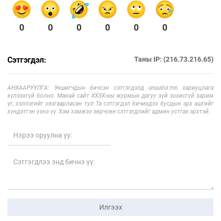
0
0
0
0
0
0
Сэтгэгдэл:
Таны IP: (216.73.216.65)
АНХААРУУЛГА: Уншигчдын бичсэн сэтгэгдэлд unuudur.mn хариуцлага
хүлээхгүй болно. Манай сайт ХХЗХ-ны журмын дагуу зүй зохисгүй зарим
үг, хэллэгийг хязгаарласан тул Та сэтгэгдэл бичихдээ бусдын эрх ашгийг
хүндэтгэн үзнэ үү. Хэм хэмжээ зөрчсөн сэтгэгдлийг админ устгах эрхтэй.
Илгээх