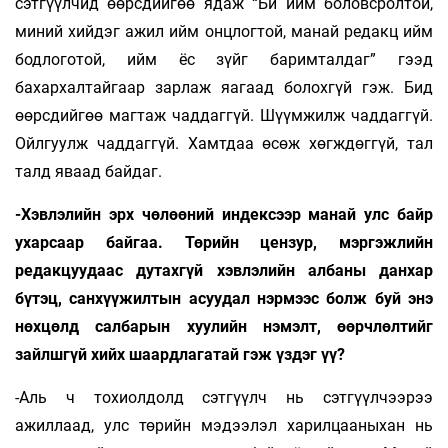
сэтгүүлчид өөрсдийгөө ядаж “Би ийм боловсролтой,
миний хийдэг ажил ийм онцлогтой, манай редакц ийм
бодлоготой, ийм ёс зүйг баримталдаг” гээд
бахархалтайгаар зарлаж яагаад болохгүй гэж. Бид
өөрсдийгөө магтаж чаддаггүй. Шүүмжилж чаддаггүй.
Ойлгуулж чаддаггүй. Хамтдаа өсөж хөгждөггүй, тал
талд яваад байдаг.
-Хэвлэлийн эрх чөлөөний индексээр манай улс байр
ухарсаар байгаа. Төрийн цензур, мэргэжлийн
редакцуудаас дутахгүй хэвлэлийн албаны данхар
бүтэц, санхүүжилтын асуудал нэрмээс болж буй энэ
нөхцөлд салбарын хуулийн нэмэлт, өөрчлөлтийг
зайлшгүй хийх шаардлагатай гэж үздэг үү?
-Аль ч тохиолдолд сэтгүүлч нь сэтгүүлчээрээ
ажиллаад, улс төрийн мэдээлэл харилцааныхан нь