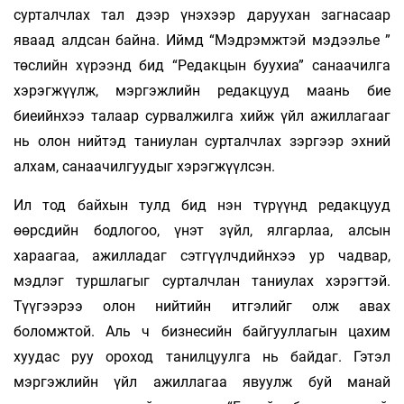
сурталчлах тал дээр үнэхээр даруухан загнасаар
яваад алдсан байна. Иймд “Мэдрэмжтэй мэдээлье ”
төслийн хүрээнд бид “Редакцын буухиа” санаачилга
хэрэгжүүлж, мэргэжлийн редакцууд маань бие
биеийнхээ талаар сурвалжилга хийж үйл ажиллагааг
нь олон нийтэд таниулан сурталчлах зэргээр эхний
алхам, санаачилгуудыг хэрэгжүүлсэн.
Ил тод байхын тулд бид нэн түрүүнд редакцууд
өөрсдийн бодлогоо, үнэт зүйл, ялгарлаа, алсын
хараагаа, ажилладаг сэтгүүлчдийнхээ ур чадвар,
мэдлэг туршлагыг сурталчлан таниулах хэрэгтэй.
Түүгээрээ олон нийтийн итгэлийг олж авах
боломжтой. Аль ч бизнесийн байгууллагын цахим
хуудас руу ороход танилцуулга нь байдаг. Гэтэл
мэргэжлийн үйл ажиллагаа явуулж буй манай