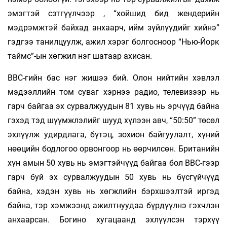
эмэгтэй сэтгүүлчээр , “хойшид бид жендерийн
мэдрэмжтэй байхад анхаарч, ийм зүйлүүдийг хийнэ”
гэдгээ танилцуулж, ажил хэрэг болгосноор “Нью-Йорк
таймс”-ын хөгжил нэг шатаар ахисан.
ВВС-гийн бас нэг жишээ бий. Олон нийтийн хэвлэл
мэдээллийн том суваг хэрнээ радио, телевизээр нь
гарч байгаа эх сурвалжуудын 81 хувь нь эрчүүд байна
гэхэд тэд шүүмжлэлийг шууд хүлээн авч, “50:50” төсөл
эхлүүлж удирдлага, бүтэц, зохион байгуулалт, хүний
нөөцийн бодлогоо орвонгоор нь өөрчилсөн. Британийн
хүн амын 50 хувь нь эмэгтэйчүүд байгаа бол ВВС-гээр
гарч буй эх сурвалжуудын 50 хувь нь бүсгүйчүүд
байна, хэдэн хувь нь хөгжлийн бэрхшээлтэй иргэд
байна, тэр хэмжээнд ажилтнуудаа бүрдүүлнэ гэхчлэн
анхаарсан. Богино хугацаанд эхлүүлсэн тэрхүү