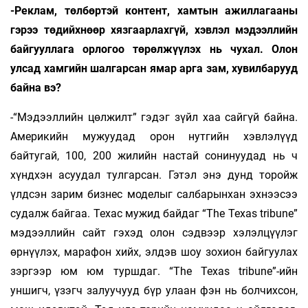
-Реклам, төлбөртэй контент, хамтын ажиллагааны
гэрээ төдийхнөөр хязгаарлахгүй, хэвлэл мэдээллийн
байгууллага орлогоо төрөлжүүлэх нь чухал. Олон
улсад хамгийн шалгарсан ямар арга зам, хувилбарууд
байна вэ?
-“Мэдээллийн цөлжилт” гэдэг зүйл хаа сайгүй байна.
Америкийн мужуудад орон нутгийн хэвлэлүүд
байтугай, 100, 200 жилийн настай сонинуудад нь ч
хүндхэн асуудал тулгарсан. Гэтэл энэ дунд торойж
үлдсэн зарим бизнес моделыг салбарынхан эхнээсээ
судалж байгаа. Техас мужид байдаг “Тhe Texas tribune”
мэдээллийн сайт гэхэд олон сэдвээр хэлэлцүүлэг
өрнүүлэх, марафон хийх, элдэв шоу зохион байгуулах
зэргээр юм юм туршдаг. “Тhe Texas tribune”-ийн
уншигч, үзэгч залуучууд бүр улаан фэн нь болчихсон,