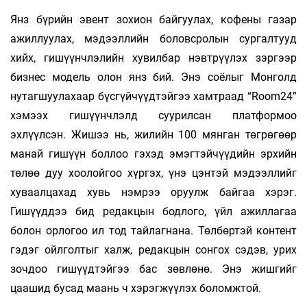
Янз бүрийн эвент зохион байгуулах, кофены газар
ажиллуулах, мэдээллийн боловсролын сургалтууд
хийх, гишүүнчлэлийн хувилбар нэвтрүүлэх зэргээр
бизнес модель олон янз бий. Энэ соёлыг Монголд
нутагшуулахаар бүсгүйчүүдтэйгээ хамтраад “Room24”
хэмээх гишүүнчлэлд суурилсан платформоо
эхлүүлсэн. Жишээ нь, жилийн 100 мянган төгрөгөөр
манай гишүүн боллоо гэхэд эмэгтэйчүүдийн эрхийн
төлөө дуу хоолойгоо хүргэх, үнэ цэнтэй мэдээллийг
хуваалцахад хувь нэмрээ оруулж байгаа хэрэг.
Гишүүддээ бид редакцын бодлого, үйл ажиллагаа
болон орлогоо ил тод тайлагнана. Төлбөртэй контент
гэдэг ойлголтыг халж, редакцын сонгох сэдэв, урих
зочдоо гишүүдтэйгээ бас зөвлөнө. Энэ жишгийг
цаашид бусад маань ч хэрэгжүүлэх боломжтой.