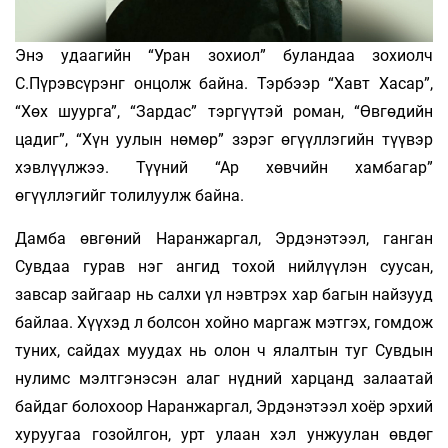
Энэ удаагийн “Уран зохиол” буландаа зохиолч
С.Пүрэвсүрэнг онцолж байна. Тэрбээр “Хавт Хасар”,
“Хөх шуурга”, “Зардас” тэргүүтэй роман, “Өвгөдийн
цадиг”, “Хүн уулын нөмөр” зэрэг өгүүллэгийн түүвэр
хэвлүүлжээ. Түүний “Ар хөвчийн хамбагар”
өгүүллэгийг толилуулж байна.
Дамба өвгөний Наранжаргал, Эрдэнэтээл, ганган
Сувдаа гурав нэг ангид тохой нийлүүлэн суусан,
завсар зайгаар нь салхи үл нэвтрэх хар багын найзууд
байлаа. Хүүхэд л болсон хойно маргаж мэтгэх, гомдож
туних, сайдах муудах нь олон ч ялалтын туг Сувдын
нулимс мэлтгэнэсэн алаг нүдний харцанд залаатай
байдаг болохоор Наранжаргал, Эрдэнэтээл хоёр эрхий
хуруугаа гозойлгон, урт улаан хэл унжуулан өвдөг