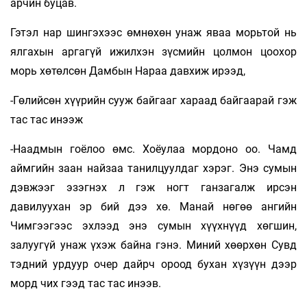
арчин буцав.
Гэтэл нар шингэхээс өмнөхөн унаж яваа морьтой нь
ялгахын аргагүй ижилхэн зүсмийн цолмон цоохор
морь хөтөлсөн Дамбын Нараа давхиж ирээд,
-Гөлийсөн хүүрийн сууж байгааг хараад байгаарай гэж
тас тас инээж
-Наадмын гоёлоо өмс. Хоёулаа мордоно оо. Чамд
аймгийн заан найзаа танилцуулдаг хэрэг. Энэ сумын
дэвжээг эзэгнэх л гэж ногт ганзагалж ирсэн
давилуухан эр бий дээ хө. Манай нөгөө ангийн
Чимгээгээс эхлээд энэ сумын хүүхнүүд хөгшин,
залуугүй унаж үхэж байна гэнэ. Миний хөөрхөн Сувд
тэдний урдуур очер дайрч ороод бухан хүзүүн дээр
морд­ чих гээд тас тас инээв.