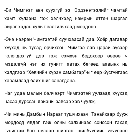
-Би Чимгээг авч суухгүй ээ. Эрдэнэтээлийг чамтай
хамт хүлээнэ гэж хэлчхээд намрын өтгөн шаргал
айраг хэдэн хулыг залгилчхаад мордоно.
-Энэ нээрэн Чимгээтэй суучхаасай даа. Хоёр дагавар
хүүхэд нь тусад орчихсон. Чимгээ лав царай зүсээр
гологдохгүй дээ гэж сэмхэн бодохоор өөрөө ч
мэдэлгүй нэг их гунигт автах бөгөөд аавынх нь
хэлдгээр “Хөвчийн хүрэн хамбагар”-ыг өөр бүсгүйгээс
харамлаад байх шиг санагдана.
Нэг удаа малын бэлчээрт Чимгээтэй уулзаад хүүхэд
насаа дурссан ярианы завсар хав­ чуулж,
-Чи минь Дамбын Нарааг тушчихаач. Танайхаар бууж
мордоод явдаг гэж олны салхинаас сонссон гэхэд
гунигтай бор нүдээр ширтэн, шилбүүрийн үзүүрээр