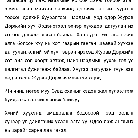
талаасаа цуглаж, наадмын ногоон дэнж тойрон алаг
эрээн асар майхан салхинд дэрвэж, алтан тууртын
тоосон дэлхий бууралтсан наадмын урд өдөр Журав
Доржийн хүү Эрдэнэтээл эхнэр хүүхдээ дагуулан их
хотоос давхиж ирсэн байлаа. Хэл сураггүй таван жил
алга болсон хүү нь хот газрын ганган шаавай хүүхэн
дагуулан, өлгийтэй хүү тэврэн ирэхэд Журав Доржийн
хот айл хөл хөөрт автаж, найр наадмын уухай гол ус
цалгитал бужигнаж байлаа. Хүүгээ дагуулан гүүн зэл
өөд алхсан Журав Дорж зэмлэнгүй харж,
-Чи чинь нөгөө муу Сувд охиныг хэдэн жил хүлээлгэж
буйдаа санаа чинь зовж байв уу.
Хүний хүүхэнд амьдралаа бодоорой гээд холын
хүнээр үг дайлгачих ухаан алга уу. Одоо яаж эцгийнх
нь царайг харна даа гэхэд