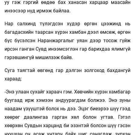
уу гэж гэргий өөдөө бах ханасан харцаар маасайн
инээсээр нүд ирмэж байлаа.
Нар салхинд түлэгдсэн хүдэр өргөн цээжинд нь
багадасхийн таарсан хүрэн хамбан дээл өмсөж, өргөн
бүс бүсэлсэн Наранжаргалыг уяан дээр тосож гүйж
ирсэн ганган Сувд инээмсэглэн гар барихдаа ялимгүй
гэрэвшингүй мишилзэж байв.
Суга таягтай өвгөнд гар дэлгэн золгоход бахдангуй
хараад:
-Энэ улаан сухайг хараач гэм. Хөвчийн хүрэн хамбагар
буугаад ирж хэмээн андуурагдам болжээ. Энэ зуны
наадам үзүүштэй болох нь дээ. Эцэг биеэрээ шүү гээд
хөөрөг даалингаа гарган хөл болон угтав. Гэтэл
хөөрхөн Сувдын харцанд би эзэнтэй болсон шүү гэсэн
нууцхан оч асаж унтарч байх шиг санагдаж, зүрхэн