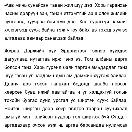
-Аав минь сунайсан таван жил шүү дээ. Хорь гаранхан
насны дэврүүн зан, гэнэн итгэмтгий ааш олон жилийн
сунгаанд хуучраа байлгүй дээ. Хэл сураггүй намайг
хүлээгээд сууж байна гэж ч юу байх вэ гэхэд хүүгээ
алгадаад авмаар санагдаж байлаа.
Журав Доржийн хүү Эрдэнэтээл эхнэр хүүхдээ
дагуулаад нутагтаа ирж гэнэ ээ. Том албаны дарга
болсон гэнэ. Харь гүрэнд баян тарган амьдардаг гэнэ
шүү гэсэн үг наадамч­ дын ам дамжин хүүгэж байлаа.
Даанч дээ гэсэн ганцхан бодолд шалба норсон
хөөрхөн Сувд ижий аавтайгаа ч үг хэлцэхгүй голын
тохойн бургас дунд урсгал ус ширтэн сууж байлаа.
Нойтон ширгэн дээр хоёр өвдгөө тэврэн суучихаад
амьгүй мэт гөлийсөн нүдээр гол ширтэж буй Сувдыг
аргадахаар очсон ээж нь аргаа барсандаа нулимсаа