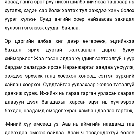
яваад ганга эрэг рүү нисэн шилбэний ясаа ташраар нь
хугалж, хэдэн сар ёолж хэвтэх тул ээждээ хань болох
үүрэг хүлээн Сувд ангийн хоёр найзаасаа захидал
хүлээн гэгэлзэж суудаг байлаа.
Эр цэргийн албаа хил дээр өнгөрөөж, эцгийнхээ
бахдан ярих дуртай жагсаалын дарга буюу
хийморьлог Жаа гэсэн алдар хүндийг сэвтээлгүй, нүүр
бардам халагдаж ирсэн Наранжаргал аавдаа үнсүүлж,
ээждээ эрхэлж ганц хоёрхон хоноод, сэтгэл зүрхний
хайлан хөөрхөн Сувдтайгаа уулзахаар жолоо таталгүй
давхиж хүрэв. Ижийнх нь гараа гарган урласан саарал
даавуун дээл багадахыг харсан эцэг нь хүүгээрээ
бахдан, наадамд өмсдөг хүрэн хамбан дээлээ гаргаж,
-Миний хүү өмсөөд үз. Аав нь аймгийн наадамд тав
давахдаа өмсөж байлаа. Арай ч тоодондохгүй болов