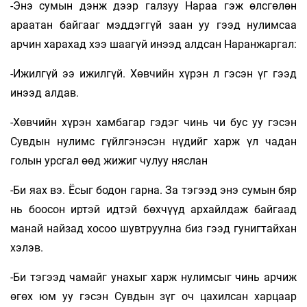
-Энэ сумын дэнж дээр галзуу Нараа гэж өлсгөлөн
араатан байгааг мэддэггүй заан уу гээд нулимсаа
арчин харахад хээ шаагүй инээд алдсан Наранжаргал:
-Ижилгүй ээ ижилгүй. Хөвчийн хүрэн л гэсэн үг гээд
инээд алдав.
-Хөвчийн хүрэн хамбагар гэдэг чинь чи бус уу гэсэн
Сувдын нулимс гүйлгэнэсэн нүдийг харж үл чадан
голын урсгал өөд жижиг чулуу няслан
-Би яах вэ. Ёсыг бодон гарна. За тэгээд энэ сумын бяр
нь боосон иртэй идтэй бөхчүүд архайлдаж байгаад
манай найзад хосоо шувтруулна биз гээд гунигтайхан
хэлэв.
-Би тэгээд чамайг унахыг харж нулимсыг чинь арчиж
өгөх юм уу гэсэн Сувдын зүг оч цахилсан харцаар