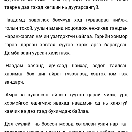
таарна даа гэхэд хөгшин нь дуугарсангүй.
Наадамд зодоглох бөхчүүд хэд гурваараа нийлж,
голын тохой, уулын аманд ноцолдож өнжихөд ганцхан
Наранжаргал начин үзэгдэхгүй байлаа. Гэрийн хоймор
гараа дэрлэн хэвтэх хүүгээ харж арга барагдсан
Дамба заан уурсан хилэгнэж,
-Наадам хаяанд ирчхээд байхад зодог тайлсан
харимал бөх шиг айраг гүзээлээд хэвтэх юм гэж
зандарч,
-Амрагаа хүлээсэн айлын хүүхэн царай­ чилж, урд
хормойгоо өшигчиж явахад наадмын од нь хаяхгүй
хаачих вэ дээ гээд бухимдаж байлаа.
Дэл сүүлийг нь боосон морьд хөтөлсөн уяач нар тал