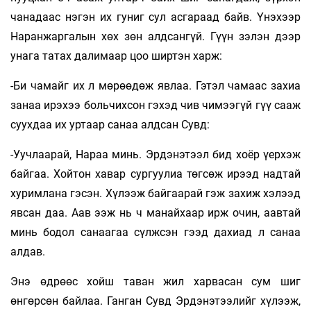
чанадаас нэгэн их гуниг сул асгараад байв. Үнэхээр
Наранжаргалын хөх зөн алдсангүй. Гүүн зэлэн дээр
унага татах далимаар цоо ширтэн харж:
-Би чамайг их л мөрөөдөж явлаа. Гэтэл чамаас захиа
занаа ирэхээ больчихсон гэхэд чив чимээгүй гүү сааж
суухдаа их уртаар санаа алдсан Сувд:
-Уучлаарай, Нараа минь. Эрдэнэтээл бид хоёр үерхэж
байгаа. Хойтон хавар сургуулиа төгсөж ирээд надтай
хуримлана гэсэн. Хүлээж байгаарай гэж захиж хэлээд
явсан даа. Аав ээж нь ч манайхаар ирж очин, аавтай
минь бодол санаагаа сүлжсэн гээд дахиад л санаа
алдав.
Энэ өдрөөс хойш таван жил харвасан сум шиг
өнгөрсөн байлаа. Ганган Сувд Эрдэнэтээлийг хүлээж,