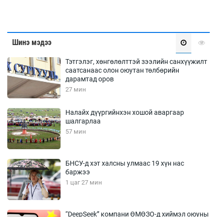
Шинэ мэдээ
Тэтгэлэг, хөнгөлөлттэй зээлийн санхүүжилт
саатсанаас олон оюутан төлбөрийн
дарамтад оров
27 мин
Налайх дүүргийнхэн хошой аваргаар
шалгарлаа
57 мин
БНСУ-д хэт халсны улмаас 19 хүн нас
баржээ
1 цаг 27 мин
“DeepSeek” компани ӨМӨЗО-д хиймэл оюуны