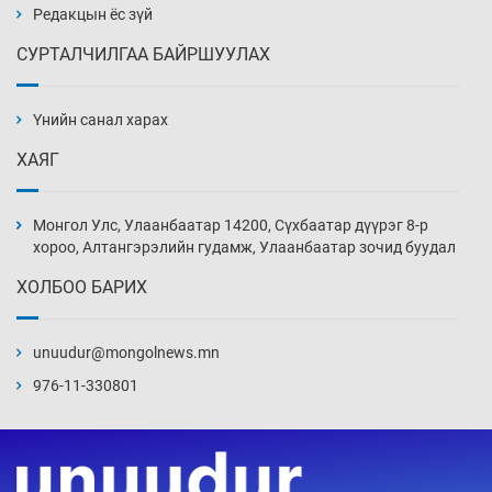
3 цаг 27 мин
Редакцын ёс зүй
СУРТАЛЧИЛГАА БАЙРШУУЛАХ
Ж.Лхагвабат өсвөр үеийнхний ДАШТ-ийг
дэнсэлнэ
Үнийн санал харах
3 цаг 57 мин
ХАЯГ
Иран тэсэж үлдсэн ч удаан хугацаанд хүнд
үеийг туулна
Монгол Улс, Улаанбаатар 14200, Сүхбаатар дүүрэг 8-р
4 цаг 27 мин
хороо, Алтангэрэлийн гудамж, Улаанбаатар зочид буудал
ХОЛБОО БАРИХ
Боловсролын зээлийн сангаар гадаадад
суралцагчдын амьжиргааны зардлын
хэмжээг шинэчлэн тогтоох нь
unuudur@mongolnews.mn
4 цаг 57 мин
976-11-330801
Монголын баг Абу Дабид медалийн хур
буулгаж байна
5 цаг 27 мин