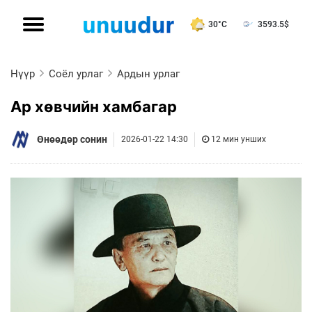
30°C
3593.5
$
Нүүр
Соёл урлаг
Ардын урлаг
Ар хөвчийн хамбагар
Өнөөдөр сонин
2026-01-22 14:30
12 мин унших