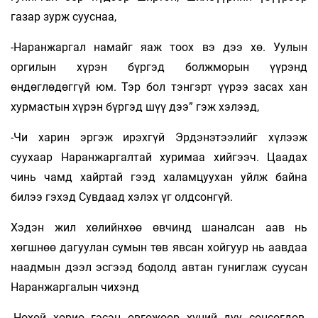
газар зурж сууснаа,
-Наранжаргал намайг яаж тоох вэ дээ хө. Уулын
оргилын хүрэн бүргэд болжморын үүрэнд
өндөглөдөггүй юм. Тэр бол тэнгэрт үүрээ засах хан
хурмастын хүрэн бүргэд шүү дээ” гэж хэлээд,
-Чи харин эргэж ирэхгүй Эрдэнэтээлийг хүлээж
суухаар Наранжаргалтай хуримаа хийгээч. Цаадах
чинь чамд хайртай гээд халамцуухан уйлж байна
билээ гэхэд Сувдаад хэлэх үг олдсонгүй.
Хэдэн жил хөлийнхөө өвчинд шаналсан аав нь
хөгшнөө дагуулан сумын төв явсан хойгуур нь аавдаа
наадмын дээл эсгээд бодолд автан гуниглаж суусан
Наранжаргалын чихэнд
-Нохой хорио гэсэн өвгөжөөр хүний дуу сонсогдов.