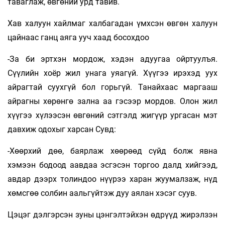
таваглаж, өвгөний урд тавив.
Хав халуун хайлмаг халбагадан үмхсэн өвгөн халуун
цайнаас ганц аяга ууч­ хаад босохдоо
-За би эртхэн мордож, хэдэн адуугаа ойртуулъя.
Сүүлийн хоёр жил унага уяагүй. Хүүгээ ирэхэд уух
айрагтай суухгүй бол горьгүй. Танайхаас маргааш
айрагны хөрөнгө зална аа гэсээр мордов. Олон жил
хүүгээ хүлээсэн өвгөний сэтгэлд жигүүр ургасан мэт
давхиж одохыг харсан Сувд:
-Хөөрхий дөө, баярлаж хөөрөөд сүйд болж явна
хэмээн бодоод аавдаа эсгэсэн торгоо далд хийгээд,
авдар дээрх толиндоо нүүрээ харан жуумалзаж, нүд
хөмсгөө солбин аальгүйтэж дуу аялан хэсэг суув.
Цэцэг дэлгэрсэн зуны цэнгэлтэйхэн өдрүүд жирэлзэн