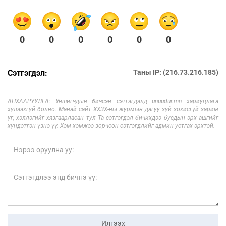
0
0
0
0
0
0
Сэтгэгдэл:
Таны IP: (216.73.216.185)
АНХААРУУЛГА: Уншигчдын бичсэн сэтгэгдэлд unuudur.mn хариуцлага
хүлээхгүй болно. Манай сайт ХХЗХ-ны журмын дагуу зүй зохисгүй зарим
үг, хэллэгийг хязгаарласан тул Та сэтгэгдэл бичихдээ бусдын эрх ашгийг
хүндэтгэн үзнэ үү. Хэм хэмжээ зөрчсөн сэтгэгдлийг админ устгах эрхтэй.
Илгээх