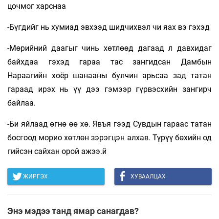
цочмог харснаа
-Бүгдийг нь хумиад эвхээд шидчихвэл чи яах вэ гэхэд
-Мөрийний даагыг чинь хөтлөөд дагаад л давхидаг
байхдаа гэхэд гараа тас зангидсан Дамбын
Нараагийн хоёр шанааны булчин арьсаа зад татан
гараад ирэх нь үү дээ гэмээр гүрвэсхийн зангирч
байлаа.
-Би яйлаад өгнө өө хө. Явъя гээд Сувдын гараас татан
босгоод морио хөтлөн зэрэгцэн алхав. Түрүү бөхийн од
гийсэн сайхан орой ажээ.й
ЖИРГЭХ
ХУВААЛЦАХ
Энэ мэдээ танд ямар санагдав?