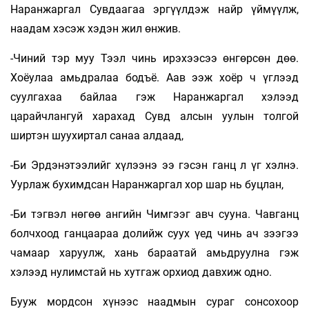
Наранжаргал Сувдаагаа эргүүлдэж найр үймүүлж,
наадам хэсэж хэдэн жил өнжив.
-Чиний тэр муу Тээл чинь ирэхээсээ өнгөрсөн дөө.
Хоёулаа амьдралаа бодъё. Аав ээж хоёр ч үглээд
суулгахаа байлаа гэж Наранжаргал хэлээд
царайчлангуй харахад Сувд алсын уулын толгой
ширтэн шуухиртал санаа алдаад,
-Би Эрдэнэтээлийг хүлээнэ ээ гэсэн ганц л үг хэлнэ.
Уурлаж бухимдсан Наранжаргал хор шар нь буцлан,
-Би тэгвэл нөгөө ангийн Чимгээг авч сууна. Чавганц
болчхоод ганцаараа долийж суух үед чинь ач зээгээ
чамаар харуулж, хань бараатай амьдруулна гэж
хэлээд нулимстай нь хутгаж орхиод давхиж одно.
Бууж мордсон хүнээс наадмын сураг сонсохоор