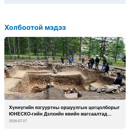
Холбоотой мэдээ
Хүннүгийн язгууртны оршуулгын цогцолборыг
ЮНЕСКО-гийн Дэлхийн өвийн жагсаалтад
бүртгэлээ
2026-07-27