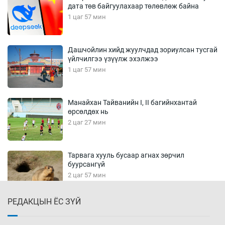
дата төв байгуулахаар төлөвлөж байна
1 цаг 57 мин
Дашчойлин хийд жуулчдад зориулсан тусгай
үйлчилгээ үзүүлж эхэлжээ
1 цаг 57 мин
Манайхан Тайванийн I, II багийнхантай
өрсөлдөх нь
2 цаг 27 мин
Тарвага хууль бусаар агнах зөрчил
буурсангүй
2 цаг 57 мин
РЕДАКЦЫН ЁС ЗҮЙ
Х.Улам-Өрнөх байр урагшилж, долоод
жагсжээ