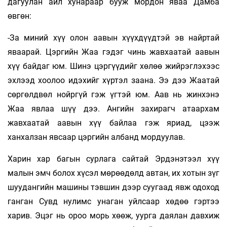
дагуулан айл хунараар бууж мордон яваа Дамба
өвгөн:
-За миний хүү олон аавын хүүхдүүдтэй эв найртай
яваарай. Цэргийн Жаа гэдэг чинь жавхаатай аавын
хүү байдаг юм. Шинэ цэргүүдийг хөлөө жийрэглэхээс
эхлээд хоолоо идэхийг хүртэл заана. Ээ дээ Жаатай
сөргөлдвөл нойргүй гэж үгтэй юм. Аав нь жинхэнэ
Жаа явлаа шүү дээ. Ангийн захирагч атаархам
жавхаатай аавын хүү байлаа гэж яриад, цээж
ханхалзан явсаар цэргийн албанд мордуулав.
Харин хар багын сурлага сайтай Эрдэнэтээл хүү
малын эмч болох хүсэл мөрөөдөлд автан, их хотын зүг
шуудангийн машины тэвшин дээр суугаад явж одоход
ганган Сувд нулимс унаган уйлсаар хөдөө гэртээ
харив. Эцэг нь ороо морь хөөж, уурга даялан давхиж