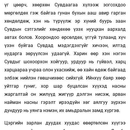
үг цөөрч, хөөрхөн Сувдаагаа хүлээж зогсохдоо
мөргөлдөх гэж байгаа гунан бухын ааш авир гарган
хөндөлдөж, хэн нь түрүүлж эр хүний буурь заан
Сувдын сэтгэлийг хөндөхөө үзэх нууцхан аархалд
автах болов. Хоорондоо өрсөлдөх, үггүй тулаанд хүч
үзэн буйгаа Сувдад мэдэгдэхгүйг хичээн, илтэд
нударга зөрүүлсэн удаагүй. Харин өөр хэн нэгэн
Сувдыг шохоорхон хойгуур, урдуур нь гүйвэл, харц
харцаараа учраа олон ухасхийж, өө хайн өдөж байгаад
элбэж нийлэн гөвшчихөөс сийхгүй. Ийнхүү баяр хөөр
уйтгар гуниг, хор шар буцалсан хүүхэд насны
жаргалтай он жилүүд жигүүр дэлгэн нисэж, арван
найман насны гэрэлт ирээдүйн хөг аялгуу зүрхэн
дундуур нь уянга нэмэн, их амьдралын замд хүргэв.
Цэргийн зарлан дуудах хуудас өвөртөлсөн хүүгээ