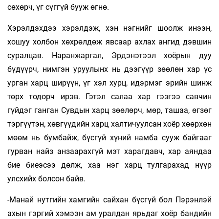
сөхөрч, үг сүггүй бууж өгнө.
Хэрэлдэхдээ хэрэлдэж, хэн нэгнийг шоолж инээн,
хошуу холбон хөхрөлдөж явсаар ахлах ангид дэвшин
суралцав. Наранжаргал, Эрдэнэтээл хоёрын дуу
бүдүүрч, нимгэн уруулынх нь дээгүүр зөөлөн хар үс
урган харц ширүүн, үг хэл хурц, идэрмэг эрийн шинж
төрх тодорч ирэв. Гэтэл салаа хар гэзгээ савчин
гүйдэг ганган Сувдын харц зөөлөрч, мөр, ташаа, өгзөг
тэргүүтэн, хөвгүүдийн харц халтичуулсан хоёр хөөрхөн
мөөм нь бумбайж, бүсгүй хүний намба сууж байгааг
гурван найз анзаарахгүй мэт харагдавч, хар аяндаа
бие биеэсээ дөлж, хаа нэг харц тулгарахад нүүр
улсхийх болсон байв.
-Манай нутгийн хамгийн сайхан бүсгүй бол Пэрэнлэй
ахын гэргий хэмээн ам уралдан ярьдаг хоёр бандийн