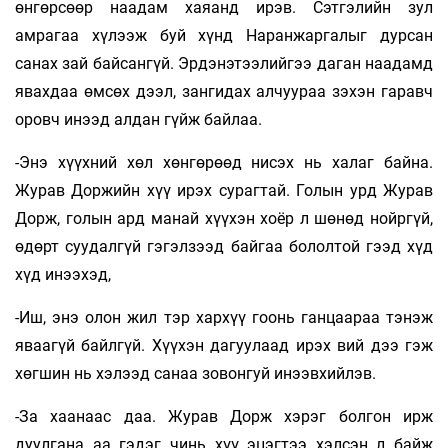
өнгөрсөөр наадам хаяанд ирэв. Сэтгэлийн зул
амрагаа хүлээж буй хүнд Наранжаргалыг дурсан
санах зай байсангүй. Эрдэнэтээлийгээ даган наадамд
явахдаа өмсөх дээл, зангидах алчуураа зэхэн гаравч
оровч инээд алдан гүйж байлаа.
-Энэ хүүхний хөл хөнгөрөөд нисэх нь халаг байна.
Журав Доржийн хүү ирэх сурагтай. Голын урд Журав
Дорж, голын ард манай хүүхэн хоёр л шөнөд нойргүй,
өдөрт суудалгүй гэгэлзээд байгаа бололтой гээд хүд
хүд инээхэд,
-Иш, энэ олон жил тэр хархүү гоонь ганцаараа тэнэж
яваагүй байлгүй. Хүүхэн дагуулаад ирэх вий дээ гэж
хөгшин нь хэлээд санаа зовонгуй инээвхийлэв.
-За хаанаас даа. Журав Дорж хэрэг болгон ирж
дуулгана аа гэдэг чинь хүү эцэгтээ хэлсэн л байж