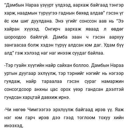
“Дамбын Нараа үзүүрт үлдээд, аархаж байгаад тэнгэр
харж, наадмын түрүүгээ гаднын бөхөд алдав” гэсэн үг
ёс юм шиг дуулдана. Энэ үгийг сонссон аав нь “Ээ
хайран хүүхэд. Онгирч аархаж яваад л өвдөг
шороодоо байлгүй. Дамба заан ч гэсэн аархуу
зангаасаа болж хэдэн түрүү алдсан юм даг. Удам бүү
алд” гэж хэлээд наг наг инээж суудаг байлаа.
-Тэр гуайн хүүгийн найр сайхан боллоо. Дамбын Нараа
уртын дуугаар эхлүүлж, тэр тэрнийг нэгийг нь нэгээр
гуядаж, найр тараалаа гэсэн сураг намаржин
сонсогдсоор анхны цас орох үеэр гандсан дээлтэй
гундсан харцтай давхиж ирнэ.
-Чи нөгөө Чимгээгээ эрхлүүлж байгаад ирэв үү. Яаж
нэг юм гарч ирэв дээ гээд тоглоом тохуу хийн
инээхэд,