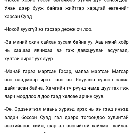
Уяан дээр бууж байгаа жийтгар харцтай өвгөнийг
харсан Сувд
-Нохой зуухгүй ээ гэсээр дөхөж оч­ лоо.
-За миний охин сайхан зусаж байна уу. Аав ижий хоёр
нь хаашаа явчихаа вэ гэж давхцуулан асуугаад,
хултай айраг уух зуур
-Манай гэрээ мартсан Гэсэр, малаа мартсан Магсар
энэ наадмаар ирэх гэнэ ээ. Явуулын хүнээр захиа
дайлгасан байна. Хамгийн тү­ рүүнд чамд дуулгах гэж
яарч мордлоо л доо гээд хөлсөө арчин суув.
-Өө, Эрдэнэтээл маань хүрээд ирэх нь ээ гээд инээд
алдан боссон Сувд гал дээрх тогоондоо хувинтай
зөөхийнөөс хийж, шаргал ээзгийтэй хайлмаг хайлан