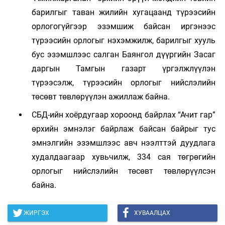
барилгыг таван жилийн хугацаанд түрээсийн
орлогогүйгээр эзэмшиж байсан иргэнээс
түрээсийн орлогыг нэхэмжилж, барилгыг хууль
бус эзэмшлээс салган Баянгол дүүргийн Засаг
даргын Тамгын газарт үргэлжлүүлэн
түрээсэлж, түрээсийн орлогыг нийслэлийн
төсөвт төвлөрүүлэн ажиллаж байна.
СБД-ийн хоёрдугаар хороонд байрлах “Ачит гар”
өрхийн эмнэлэг байрлаж байсан байрыг тус
эмнэлгийн эзэмшлээс авч нээлттэй дуудлага
худалдаагаар хувьчилж, 334 сая төгрөгийн
орлогыг нийслэлийн төсөвт төвлөрүүлсэн
байна.
ЖИРГЭХ
ХУВААЛЦАХ