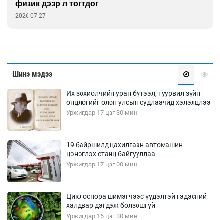
физик дээр л тогтдог
2026-07-27
Шинэ мэдээ
Их зохиолчийн уран бүтээл, туурвил зүйн
онцлогийг олон улсын судлаачид хэлэлцлээ
Уржигдар 17 цаг 30 мин
19 байршилд цахилгаан автомашин
цэнэглэх станц байгууллаа
Уржигдар 17 цаг 00 мин
Циклоспора шимэгчээс үүдэлтэй гэдэсний
халдвар дэгдэж болзошгүй
Уржигдар 16 цаг 30 мин