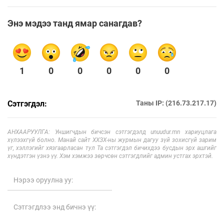
Энэ мэдээ танд ямар санагдав?
1
0
0
0
0
0
Сэтгэгдэл:
Таны IP: (216.73.217.17)
АНХААРУУЛГА: Уншигчдын бичсэн сэтгэгдэлд unuudur.mn хариуцлага
хүлээхгүй болно. Манай сайт ХХЗХ-ны журмын дагуу зүй зохисгүй зарим
үг, хэллэгийг хязгаарласан тул Та сэтгэгдэл бичихдээ бусдын эрх ашгийг
хүндэтгэн үзнэ үү. Хэм хэмжээ зөрчсөн сэтгэгдлийг админ устгах эрхтэй.