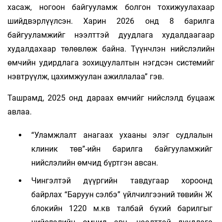
хасаж, ногоон байгууламж болгон тохижуулахаар
шийдвэрлүүлсэн. Харин 2026 онд 8 барилга
байгууламжийг нээлттэй дуудлага худалдаагаар
худалдахаар төлөвлөж байна. Түүнчлэн нийслэлийн
өмчийн удирдлага зохицуулалтын нэгдсэн системийг
нэвтрүүлж, цахимжуулан ажиллалаа” гэв.
Ташрамд, 2025 онд дараах өмчийг нийслэлд буцааж
авлаа.
“Уламжлалт анагаах ухааны элэг судлалын
клиник төв”-ийн барилга байгууламжийг
нийслэлийн өмчид бүртгэн авсан.
Чингэлтэй дүүргийн тавдугаар хороонд
байрлах “Баруун сэлбэ” үйлчилгээний төвийн Ж
блокийн 1220 м.кв талбай бүхий барилгыг