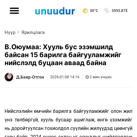
30°C
3593.87
$
Нүүр
Ярилцлага
В.Оюумаа: Хууль бус эзэмшилд
байсан 15 барилга байгууламжийг
нийслэлд буцаан аваад байна
Д.Баяр-Отгон
2026-01-08 14:16
2 мин унших
Нийслэлийн өмчийн барилга байгууламжийг олон жил
үнэ төлбөргүй, хууль бусаар ашиглаж, өнгө үзэмжийг
нь доройтуулсан тохиолдол сүүлийн жилүүдэд цөөнгүй
гарч байв. 2024 оноос эхлэн уг асуудлыг шийдвэрлэж