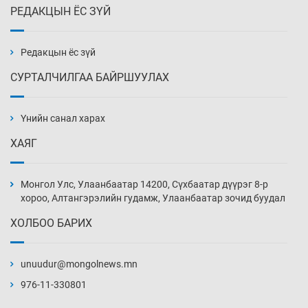
РЕДАКЦЫН ЁС ЗҮЙ
Эмэгтэйчүүд Бээжин, эрэгтэйчүүд Японд
бэлтгэл базаахаар хилийн дээс алхлаа
Уржигдар 14 цаг 00 мин
Редакцын ёс зүй
СУРТАЛЧИЛГАА БАЙРШУУЛАХ
АНУ-ын Цэргийн кибер командлалаын
ажилтнууд амиа хорлох явдал эрс
нэмэгджээ
Үнийн санал харах
Уржигдар 13 цаг 52 мин
ХАЯГ
Монголын шигшээ Хонконгийн багийг ялж,
эхний хожлоо авлаа
Монгол Улс, Улаанбаатар 14200, Сүхбаатар дүүрэг 8-р
Уржигдар 13 цаг 30 мин
хороо, Алтангэрэлийн гудамж, Улаанбаатар зочид буудал
ХОЛБОО БАРИХ
Техникийн өндөр үзүүлэлттэй агаарын хөлөг
худалдан авах хүсэлтээ уламжлав
unuudur@mongolnews.mn
Уржигдар 13 цаг 00 мин
976-11-330801