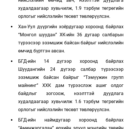
нийслэлийн өмчид авч, нээлттэй дуудлага
худалдаагаар хувьчилж, 1.9 тэрбум төгрөгийн
орлогыг нийслэлийн төсөвт төвлөрүүлсэн.
Хан-Уул дүүргийн хоёрдугаар хороонд байрлах
“Монгол шуудан” ХК-ийн 36 дугаар салбарын
түрээсээр эзэмшиж байсан байрыг нийслэлийн
өмчид бүртгэн авсан.
БГД-ийн 14 дүгээр хороонд байрлах
Шуудангийн 24 дүгээр салбар түрээсээр
эзэмшиж байсан байрыг “Тэмүүжин групп
майнинг” ХХК дам түрээслэж ашиг олдог
байдлыг зогсоож, нээлттэй дуудлага
худалдаагаар хувьчилж 1.6 тэрбум төгрөгийн
орлогыг нийслэлийн төсөвт төвлөрүүлсэн.
БГД-ийн наймдугаар хороонд байрлах
“Аминжаргалан” өрхийн эрүүл мэндийн төвийн