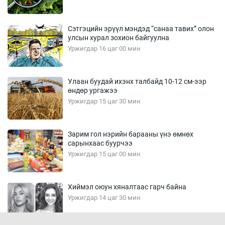
Сэтгэцийн эрүүл мэндэд “санаа тавих” олон
улсын хурал зохион байгуулна
Уржигдар 16 цаг 00 мин
Улаан буудай ихэнх талбайд 10-12 см-ээр
өндөр ургажээ
Уржигдар 15 цаг 30 мин
Зарим гол нэрийн барааны үнэ өмнөх
сарынхаас буурчээ
Уржигдар 15 цаг 00 мин
Хиймэл оюун хяналтаас гарч байна
Уржигдар 14 цаг 30 мин