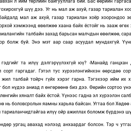
авхан л ийм төрлийн байгууллага бий. Бас өөрийн гаргас
хирохгүй шүү дээ. Уг нь мал аж ахуй, газар тариалан хо
 байдалд мал аж ахуй, газар тариалан хоёр хоорондоо з
орхой хэмжээнд өвөлжөө хаана байх ёстойг нь зааж өгөх 
риалангийн талбайн захад барьсан малчдын өвөлжөө, сара
ор болж буй. Энэ мэт аар саар асуудал мундахгүй. Үүн
 гэдгийг та илүү дэлгэрүүлэхгүй юү? -Манайд ганцхан
 сорт гаргадаг. Гэтэл тус хүрээлэнгийнхэн өөрсдөө сор
5 жил талбай тойрч гүйх хэрэг гарна. Тэгэхээр ийм их 
 бол нүдээ аниад л өнгөрөөнө биз дээ. Өөрийн сортоо үн
лөнгийн хяналт байх ёстой. Үүнээс гадна эл хүрээлэн са
нө нь боловсролын яамны харьяа байсан. Угтаа бол Хөдөө
н тариаланчидтайгаа илүү ойр ажиллах боломж бүрдэнэ шү
ндөр ургац авахад нэлээд анхаардаг болсон. Тэр ч утга