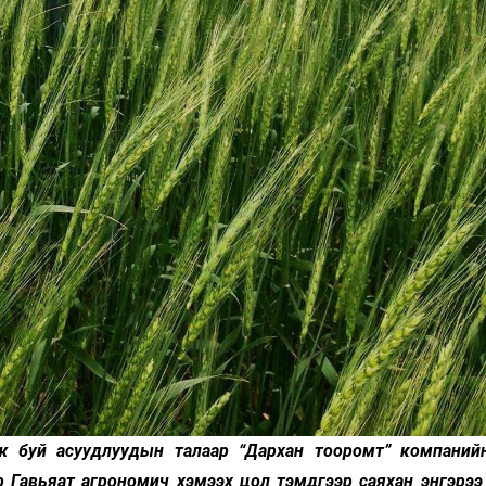
аж буй асуудлуудын талаар “Дархан тооромт” компаний
 Гавьяат агрономич хэмээх цол тэмдгээр саяхан энгэрээ