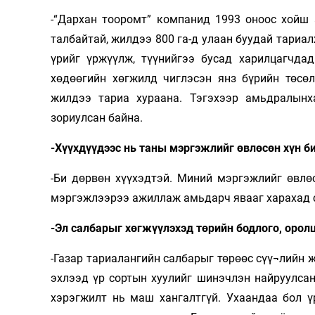
-“Дархан тооромт” компанид 1993 оноос хойш 
талбайтай, жилдээ 800 га-д улаан буудай тариал
үрийг үржүүлж, түүнийгээ бусад харилцагчд
хөдөөгийн хөгжилд чиглэсэн янз бүрийн төсө
жилдээ тариа хураана. Тэгэхээр амьдралынха
зориулсан байна.
-Хүүхдүүдээс нь таны мэргэжлийг өвлөсөн хүн б
-Би дөрвөн хүүхэдтэй. Миний мэргэжлийг өвлөс
мэргэжлээрээ ажиллаж амьдарч явааг харахад 
-Эл салбарыг хөгжүүлэхэд төрийн бодлого, оролц
-Газар тариалангийн салбарыг төрөөс сүү¬лийн
эхлээд үр сортын хуулийг шинэчлэн найруулсан
хэрэгжилт нь маш хангалтгүй. Ухаандаа бол ү