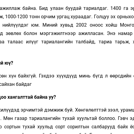
ажиллаж байна. Бид улаан буудай тариалдаг. 1400 га э
ж, 1000-1200 тонн орчим ургац хураадаг. Голцуу эх орных
ад нийлүүлдэг юм. Миний хувьд 2002 оноос хойш Монг
лд зөвлөх болон мэргэжилтнээр ажилласан. Энэ намар
а талаас илүүг тариалангийн талбайд, тариа тарьж, 
ий юү?
өн хүн байхгүй. Гэхдээ хүүхдүүд минь бүгд л өөрсдийн 
сайхан байдаг
оо хангалттай байна уу?
 жилүүдэд эрчимтэй дэмжиж буй. Хөнгөлөлттэй зээл, урам
. Мөн газар тариалангийн тухай хуультай боллоо. Гэвч э
р сортын тухай хуульд сорт сорилтын салбарууд байх ёс