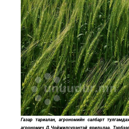
Олимп 2024
Газар тариалан, агрономийн салбарт тулгамд
агрономич Д.Чойжилсүрэнтэй ярилцлаа. Тэрбээр