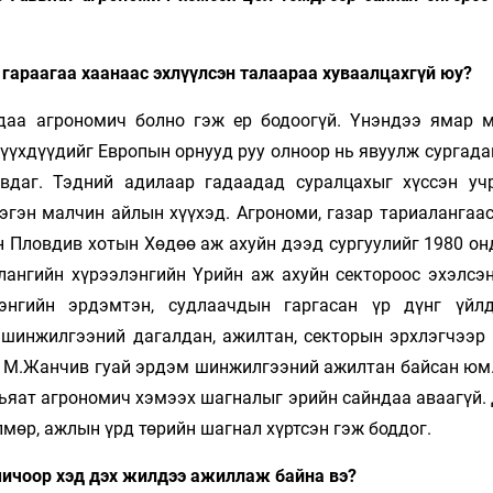
гараагаа хаанаас эхлүүлсэн талаараа хуваалцахгүй юу?
ндаа агрономич болно гэж ер бодоогүй. Үнэндээ ямар 
хүүхдүүдийг Европын орнууд руу олноор нь явуулж сургада
вдаг. Тэдний адилаар гадаадад суралцахыг хүссэн уч
эгэн малчин айлын хүүхэд. Агрономи, газар тариалангаас
н Пловдив хотын Хөдөө аж ахуйн дээд сургуулийг 1980 он
лангийн хүрээлэнгийн Үрийн аж ахуйн сектороос эхэлсэн
энгийн эрдэмтэн, судлаачдын гаргасан үр дүнг үйл
 шинжилгээний дагалдан, ажилтан, секторын эрхлэгчээр 
р М.Жанчив гуай эрдэм шинжилгээний ажилтан байсан юм.
авьяат агрономич хэмээх шагналыг эрийн сайндаа аваагүй
мөр, ажлын үрд төрийн шагнал хүртсэн гэж боддог.
мичоор хэд дэх жилдээ ажиллаж байна вэ?