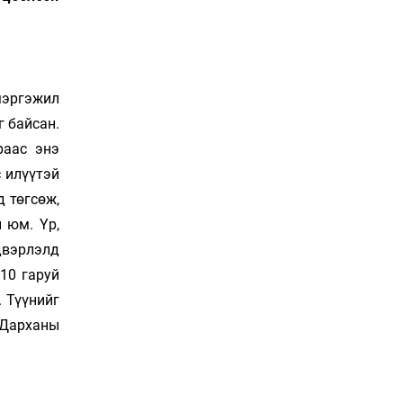
20 цаг 38 мин
СОР17-гийн төлөөлөгчид
“Нүүдэлчин” фестивалийг
үзэж сонирхоно
мэргэжил
21 цаг 8 мин
г байсан.
раас энэ
Спорт ба
 илүүтэй
энтертайнментын хослол
“Триатлон-2026”
д төгсөж,
21 цаг 38 мин
 юм. Үр,
двэрлэлд
Дуу чимээний бохирдолд
дарлуулсаар дуусах нь
10 гаруй
22 цаг 8 мин
 Түүнийг
. Дарханы
Шинэ төмөр зам тавих
хүсэл ба шинэчлэлийн
тэргүүний хясал
22 цаг 38 мин