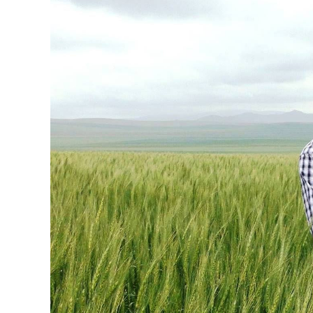
126-гийн НЭГ
Ертөнц
Спорт
Нийгэм
Бөх
Техник технологи
Сагсан бөмбөг
Шинжлэх ухаан
Хөлбөмбөг
Сонин хачин
Олимпын төрөл
Дэлхийн монгол
Тулааны спорт
Олимпын бус төр