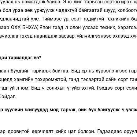
уулах нь нэмэгдэж байна. Энэ жил тарьсан сортоо ирэх ж
э бол үрээ зөв үржүүлж чадахгүй байгаатай шууд холбоот
длаачидтай улс. Тиймээс үр, сорт төдийгүй техникийн бо
аар ОХУ, БНХАУ, Япон гээд л олон улсаас техник, хэрэгс
 авчирлаа гэхэд наанадаж засвар, үйлчилгээнээс эхлээд х
дай тариалдаг вэ?
аан буудайг тариалж байгаа. Бид ер нь хүрээлэнгээс гар
цөлд хамгийн тохиромжтой, ганд тэсвэртэй сайн сорт гэж
адгүй л юм. Бид ч солихыг үгүйсгэхгүй. Гэхдээ сорт сол
байдаг.
р сүүлийн жилүүдэд мод тарьж, ойн бүс байгуулж ч үзлээ
эр дорвитой өөрчлөлт хийх цаг болсон. Гадаадаас оруул