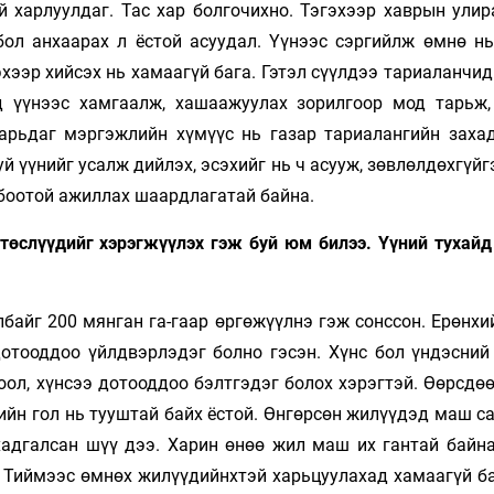
й харлуулдаг. Тас хар болгочихно. Тэгэхээр хаврын улир
бол анхаарах л ёстой асуудал. Үүнээс сэргийлж өмнө нь
хээр хийсэх нь хамаагүй бага. Гэтэл сүүлдээ тариаланчи
д үүнээс хамгаалж, хашаажуулах зорилгоор мод тарьж,
тарьдаг мэргэжлийн хүмүүс нь газар тариалангийн захад
уй үүнийг усалж дийлэх, эсэхийг нь ч асууж, зөвлөлдөхгүй
лбоотой ажиллах шаардлагатай байна.
төслүүдийг хэрэгжүүлэх гэж буй юм билээ. Үүний тухайд
лбайг 200 мянган га-гаар өргөжүүлнэ гэж сонссон. Ерөнх
дотооддоо үйлдвэрлэдэг болно гэсэн. Хүнс бол үндэсний
ол, хүнсээ дотооддоо бэлтгэдэг болох хэрэгтэй. Өөрсдөө
ийн гол нь тууштай байх ёстой. Өнгөрсөн жилүүдэд маш с
хадгалсан шүү дээ. Харин өнөө жил маш их гантай байна
у. Тиймээс өмнөх жилүүдийнхтэй харьцуулахад хамаагүй б