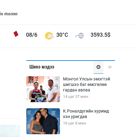
йн төлөө
08/6
30°C
3593.5
$
Соёл урлаг
Шинэ мэдээ
ой хөгжлийн зорилго -
Сонгодог урлаг
Монгол Улсын эмэгтэй
Ардын урлаг
шигшээ баг өмсгөлөө
гардан авлаа
Дүрслэх урлаг
14 цаг 37 мин
Өв соёл
таг
Кино урлаг
К.Роналдугийн хуримд
хэн уригдав
 орчин
Цирк
16 цаг 8 мин
ол
Рок поп, хип хоп
энд