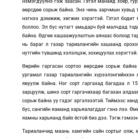
нэмэгдүүлнэ гэж заасан. Гэтэл манайд хоёр, гур
өөрсдөө сорьж байна. Энэ чинь зарчмын хувьд то
нэгнээ дэмжиж, хөгжих хэрэгтэй. Гэтэл бодит
боллоо. Эл бүс нутагт амьдарч буй малчдад тод
байна. Өдгөө хашаажуулалтын аянаас болоод та
нь бараг л газар тариалангийн хашаанд орохо
нутгийн түвшинд хэлэлцэж, зохицуулах хэрэгтэй.
Өөрийн гаргасан сортоо өөрсдөө сорьж байна
ургамал газар тариалангийн хүрээлэнгийнхэн л
явуулж байна. Нэг сорт гаргахад багадаа л 1
зарцуулж, шинэ сорт гаргачихаар багахан алдааг
сорьж байна уу гэдэг эргэлзээтэй. Тиймээс хөнд
бус, сангийн яаманд харьяалагддаг гэнэ лээ. Өм
яамны харьяанд байх ёстой биз дээ. Тэгж гэмээ
Тариаланчид маань хамгийн сайн сортыг олж, ө