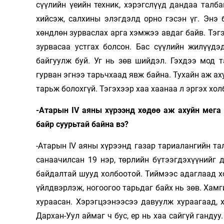
сүүлийн үеийн техник, хэрэгслүүд дандаа талба
хийсэж, салхины элэгдэлд орно гэсэн үг. Энэ 
хөндлөн зурваслах арга хэмжээ авдаг байв. Тэгэ
зурвасаа устгах болсон. Бас сүүлийн жилүүдэ
байгуулж буй. Уг нь зөв шийдэл. Гэхдээ мод 
гурван эгнээ тарьчхаад явж байна. Тухайн аж ах
тарьж болохгүй. Тэгэхээр хаа хаанаа л эргэх хо
-Атарын IV аяны хүрээнд хөдөө аж ахуйн мега 
байр суурьтай байна вэ?
-Атарын IV аяны хүрээнд газар тариалангийн та
санаачилсан 19 нэр, төрлийн бүтээгдэхүүнийг 
байдалтай шууд холбоотой. Тиймээс адаглаад хо
үйлдвэрлэж, ногоогоо тарьдаг байх нь зөв. Хамг
хураасан. Хэрэгцээнээсээ давуулж хураагаад, 
Дархан-Уул аймаг ч бус, ер нь хаа сайгүй ганду