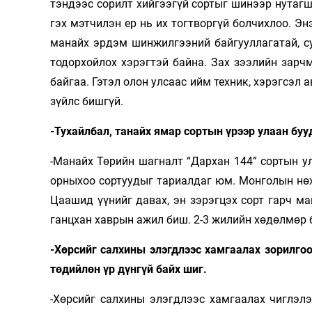
тэндээс сорилт хийгээгүй сортыг шинээр нутагш
гэх мэтчилэн ер нь их тогтворгүй болчихлоо. Эн
манайх эрдэм шинжилгээний байгууллагатай, су
тодорхойлох хэрэгтэй байна. Зах зээлийн зарчм
байгаа. Гэтэл олон улсаас ийм техник, хэрэгсэл
зүйлс бишгүй.
-Тухайлбал, танайх ямар сортын үрээр улаан буу
-Манайх Төрийн шагналт “Дархан 144” сортын ул
орныхоо сортуудыг тариалдаг юм. Монголын нөх
Цаашид үүнийг давах, эн зэрэгцэх сорт гарч маг
ганцхан хаврын ажил биш. 2-3 жилийн хөдөлмөр 
-Хөрсийг салхины элэгдлээс хамгаалах зорилгоо
төдийлөн үр дүнгүй байх шиг.
-Хөрсийг салхины элэгдлээс хамгаалах чиглэлэ