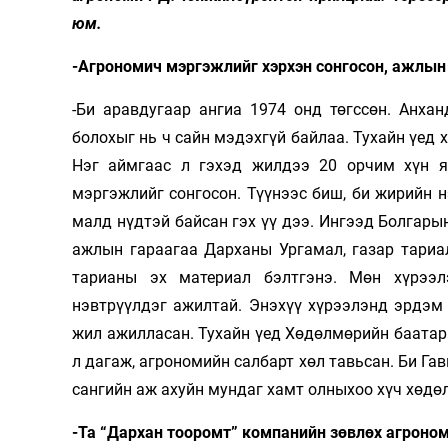
юм.
-Агрономич мэргэжлийг хэрхэн сонгосон, ажлын 
-Би аравдугаар ангиа 1974 онд төгссөн. Анха
болохыг нь ч сайн мэдэхгүй байлаа. Тухайн үед 
Нэг аймгаас л гэхэд жилдээ 20 орчим хүн я
мэргэжлийг сонгосон. Түүнээс биш, би жирийн н
малд нүдтэй байсан гэх үү дээ. Ингээд Болгары
ажлын гараагаа Дарханы Ургамал, газар тариа
тарианы эх материал бэлтгэнэ. Мөн хүрээл
нэвтрүүлдэг ажилтай. Энэхүү хүрээлэнд эрдэм
жил ажилласан. Тухайн үед Хөдөлмөрийн баата
л дагаж, агрономийн салбарт хөл тавьсан. Би Г
сангийн аж ахуйн мундаг хамт олныхоо хүч хөдөл
-Та “Дархан тооромт” компанийн зөвлөх агроно