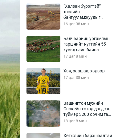
Урлагтай яриа
“Халзан бүрэгтэй”
өрчил
төслийн
байгууламжуудыг
энд-Эрхэм баян
албадан буулгах
16 цаг 38 мин
захирамж гаргажээ
Бэлчээрийн ургамлын
гарц нийт нутгийн 55
хүний үг
хувьд сайн байна
17 цаг 8 мин
Хэн, хаашаа, хэдээр
ага
Бусад
17 цаг 38 мин
Фото
сурвалжлагч
Видео
Вашингтон мужийн
Инфографик
Спокейн хотод дэгдсэн
түймэр 3200 орчим га
Санал асуулга
талбай хамарчээ
18 цаг 8 мин
Хөгжлийн бэрхшээлтэй