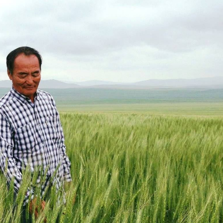
Ханш
Хэрэг з
Эрэлттэй мэдээ
Эрүүл м
Хууль ёс
Хүмүүс
Албаны 
Бусад
Life style
Ярилцл
Зөвлөгөө
Хоймор
Өнөөдрийн тухай
Уншигч-
өл