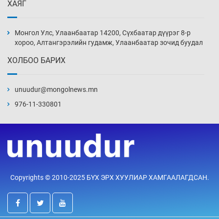
ХАЯГ
Цагдаагийн алба хаагчийг мөргөж зугтсан
этгээдийг илрүүлэв
Монгол Улс, Улаанбаатар 14200, Сүхбаатар дүүрэг 8-р
8 цаг 20 мин
хороо, Алтангэрэлийн гудамж, Улаанбаатар зочид буудал
ХОЛБОО БАРИХ
Нүүрс-пиролизийн үйлдвэр байгуулах
тогтоолын төслийг батлав
unuudur@mongolnews.mn
8 цаг 50 мин
976-11-330801
Б.Хулан ДАШТ-д түрүүлж, Г.Монголжин
хошой хүрэл медальтан болов
9 цаг 5 мин
Хуульчийн мэргэжлийн шалгалтын
Copyrights © 2010-2025 БҮХ ЭРХ ХУУЛИАР ХАМГААЛАГДСАН.
бүртгэлийг энэ баасан гарагт эхлүүлнэ
9 цаг 20 мин