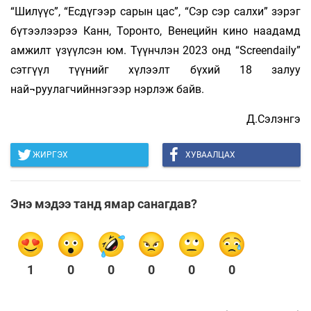
“Шилүүс”, “Есдүгээр сарын цас”, “Сэр сэр салхи” зэрэг
бүтээлээрээ Канн, Торонто, Венецийн кино наадамд
амжилт үзүүлсэн юм. Түүнчлэн 2023 онд “Screendaily”
сэтгүүл түүнийг хүлээлт бүхий 18 залуу
най¬руулагчийннэгээр нэрлэж байв.
Д.Сэлэнгэ
ЖИРГЭХ
ХУВААЛЦАХ
Энэ мэдээ танд ямар санагдав?
1
0
0
0
0
0