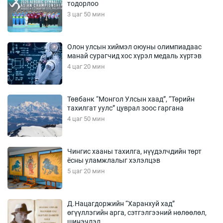
тодорлоо
3 цаг 50 мин
Олон улсын хиймэл оюуны олимпиадаас
манай сурагчид хос хүрэл медаль хүртэв
4 цаг 20 мин
Төвбанк “Монгол Улсын хаад”, “Төрийн
тахилгат уулс” цуврал зоос гаргана
4 цаг 50 мин
Чингис хааны тахилга, нүүдэлчдийн төрт
ёсны уламжлалыг хэлэлцэв
5 цаг 20 мин
Д.Нацагдоржийн “Харанхуй хад”
өгүүллэгийн арга, сэтгэлгээний нөлөөлөл,
шинэчлэл