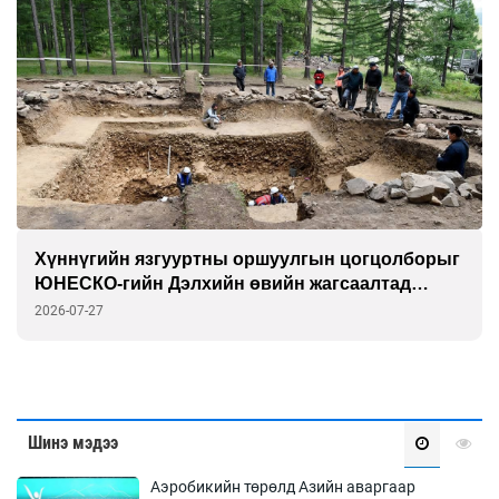
Хүннүгийн язгууртны оршуулгын цогцолборыг
ЮНЕСКО-гийн Дэлхийн өвийн жагсаалтад
бүртгэлээ
2026-07-27
Шинэ мэдээ
Аэробикийн төрөлд Азийн аваргаар