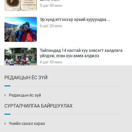
5 цаг 50 мин
Эр хүнд итгэхээр эрхий хуруундаа...
6 цаг 20 мин
Тайландад 14 настай хүү зэвсэгт халдлага
үйлдэж, есөн хүн амиа алджээ
6 цаг 50 мин
РЕДАКЦЫН ЁС ЗҮЙ
Хүннү рок буюу монгол онгод
7 цаг 20 мин
Редакцын ёс зүй
СУРТАЛЧИЛГАА БАЙРШУУЛАХ
Сарьсан багваахайнууд голын эрэг дагуух
барилга, байгууламжийн дээвэрт үүрлэжээ
Үнийн санал харах
7 цаг 50 мин