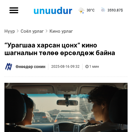
30°C
3593.87
$
Нүүр
Соёл урлаг
Кино урлаг
“Урагшаа харсан цонх” кино
шагналын төлөө өрсөлдөж байна
Өнөөдөр сонин
2025-08-16 09:32
1 мин