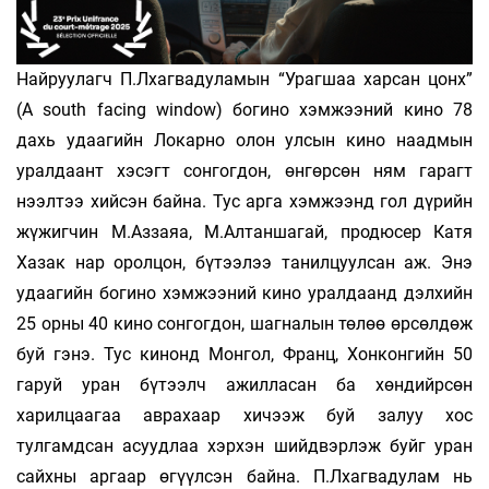
Найруулагч П.Лхагвадуламын “Урагшаа харсан цонх”
(A south facing window) богино хэмжээний кино 78
дахь удаагийн Локарно олон улсын кино наадмын
уралдаант хэсэгт сонгогдон, өнгөрсөн ням гарагт
нээлтээ хийсэн байна. Тус арга хэмжээнд гол дүрийн
жүжигчин М.Аззаяа, М.Алтаншагай, продюсер Катя
Хазак нар оролцон, бүтээлээ танилцуулсан аж. Энэ
удаагийн богино хэмжээний кино уралдаанд дэлхийн
25 орны 40 кино сонгогдон, шагналын төлөө өрсөлдөж
буй гэнэ. Тус кинонд Монгол, Франц, Хонконгийн 50
гаруй уран бүтээлч ажилласан ба хөндийрсөн
харилцаагаа аврахаар хичээж буй залуу хос
тулгамдсан асуудлаа хэрхэн шийдвэрлэж буйг уран
сайхны аргаар өгүүлсэн байна. П.Лхагвадулам нь