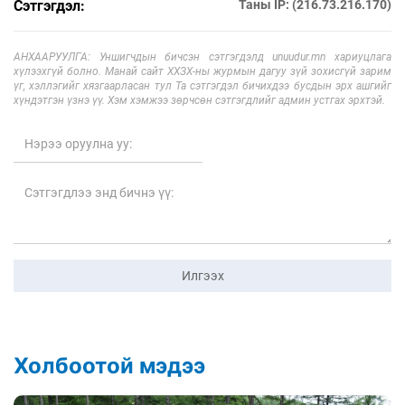
Сэтгэгдэл:
Таны IP: (216.73.216.170)
АНХААРУУЛГА: Уншигчдын бичсэн сэтгэгдэлд unuudur.mn хариуцлага
хүлээхгүй болно. Манай сайт ХХЗХ-ны журмын дагуу зүй зохисгүй зарим
үг, хэллэгийг хязгаарласан тул Та сэтгэгдэл бичихдээ бусдын эрх ашгийг
хүндэтгэн үзнэ үү. Хэм хэмжээ зөрчсөн сэтгэгдлийг админ устгах эрхтэй.
Илгээх
Холбоотой мэдээ