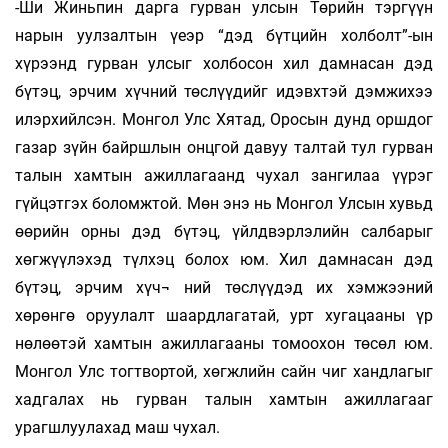
-Ши Жиньпин дарга гурван улсын Төрийн тэргүүн
нарын уулзалтын үеэр “дэд бүтцийн холболт”-ын
хүрээнд гурван улсыг холбосон хил дамнасан дэд
бүтэц, эрчим хүчний төслүүдийг идэвхтэй дэмжихээ
илэрхийлсэн. Монгол Улс Хятад, Оросын дунд оршдог
газар зүйн байршлын онцгой давуу талтай тул гурван
талын хамтын ажиллагаанд чухал зангилаа үүрэг
гүйцэтгэх боломжтой. Мөн энэ нь Монгол Улсын хувьд
өөрийн орны дэд бүтэц, үйлдвэрлэлийн салбарыг
хөгжүүлэхэд түлхэц болох юм. Хил дамнасан дэд
бүтэц, эрчим хүч¬ ний төслүүдэд их хэмжээний
хөрөнгө оруулалт шаардлагатай, урт хугацааны үр
нөлөөтэй хамтын ажиллагааны томоохон төсөл юм.
Монгол Улс тогтвортой, хөгжлийн сайн чиг хандлагыг
хадгалах нь гурван талын хамтын ажиллагааг
урагшлуулахад маш чухал.