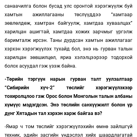
санаачилга болон бусад улс оронтой хэрэгжүүлж буй
хамтын ажиллагааны төслүүддээ “хамтаар
зөвлөлдөж, хамтран байгуулж, хамтдаа хуваалцах”
харилцан ашигтай, хамтдаа хожих зарчмыг үргэлж
баримталж ирсэн. Таны дурдсан хамтын ажиллагааг
хэрхэн хэрэгжүүлэх тухайд бол, энэ нь гурван талын
харилцан зөвшилцөл, яриа хэлэлцээрээр тодорхой
болох асуудал гэж үзэж байна.
-Төрийн тэргүүн нарын гурван талт уулзалтаар
“Сибирийн хүч-2” төслийг хэрэгжүүлэхээр
тохиролцлоо гэж Орос болон Монголын талын албаны
хүмүүс мэдэгдсэн. Энэ төслийн санхүүжилт болон үр
дүнг Хятадын тал хэрхэн харж байгаа вэ?
-Ямар ч том төслийг хэрэгжүүлэхийн өмнө зайлшгүй
техник, эдийн засгийн үндэслэл хийх шаардлагатай