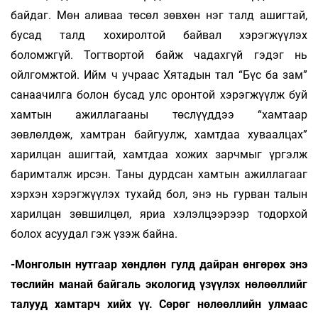
байдаг. Мөн аливаа төсөл зөвхөн нэг талд ашигтай,
бусад талд хохиролтой байвал хэрэгжүүлэх
боломжгүй. Тогтвортой байж чадахгүй гэдэг нь
ойлгомжтой. Ийм ч учраас Хятадын тал “Бүс ба зам”
санаачилга болон бусад улс оронтой хэрэгжүүлж буй
хамтын ажиллагааны төслүүддээ “хамтаар
зөвлөлдөж, хамтран байгуулж, хамтдаа хуваалцах”
харилцан ашигтай, хамтдаа хожих зарчмыг үргэлж
баримталж ирсэн. Таны дурдсан хамтын ажиллагааг
хэрхэн хэрэгжүүлэх тухайд бол, энэ нь гурван талын
харилцан зөвшилцөл, яриа хэлэлцээрээр тодорхой
болох асуудал гэж үзэж байна.
-Монголын нутгаар хөндлөн гулд дайран өнгөрөх энэ
төслийн манай байгаль экологид үзүүлэх нөлөөллийг
талууд хамтарч хийх үү. Сөрөг нөлөөллийн улмаас