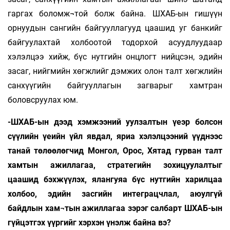
гаргах боломж¬той болж байна. ШХАБ-ын гишүүн
орнуудын сангийн байгууллагууд цаашид уг банкийг
байгуулахтай холбоотой тодорхой асуудлуудаар
хэлэлцээ хийж, бүс нутгийн онцлогт нийцсэн, эдийн
засаг, нийгмийн хөгжлийг дэмжих олон талт хөгжлийн
санхүүгийн байгууллагын загварыг хамтран
боловсруулах юм.
-ШХАБ-ын дээд хэмжээний уулзалтын үеэр болсон
сүүлийн үеийн үйл явдал, яриа хэлэлцээний үүднээс
танай төлөөлөгчид Монгол, Орос, Хятад гурван талт
хамтын ажиллагаа, стратегийн зохицуулалтыг
цаашид бэхжүүлэх, ялангуяа бүс нутгийн харилцаа
холбоо, эдийн засгийн интеграцчлал, аюулгүй
байдлын хам¬тын ажиллагаа зэрэг салбарт ШХАБ-ын
гүйцэтгэх үүргийг хэрхэн үнэлж байна вэ?