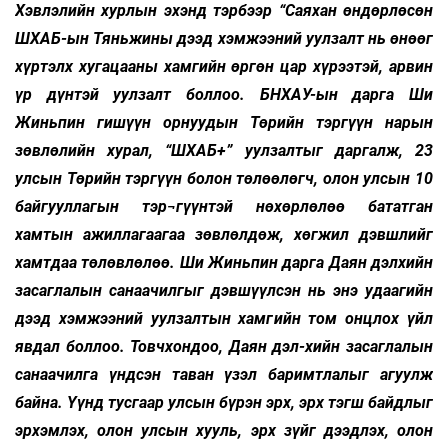
Хэвлэлийн хурлын эхэнд тэрбээр “Саяхан өндөрлөсөн
ШХАБ-ын Тяньжины дээд хэмжээний уулзалт нь өнөөг
хүртэлх хугацааны хамгийн өргөн цар хүрээтэй, арвин
үр дүнтэй уулзалт боллоо. БНХАУ-ын дарга Ши
Жиньпин гишүүн орнуудын Төрийн тэргүүн нарын
зөвлөлийн хурал, “ШХАБ+” уулзалтыг даргалж, 23
улсын Төрийн тэргүүн болон төлөөлөгч, олон улсын 10
байгууллагын тэр¬гүүнтэй нөхөрлөлөө бататган
хамтын ажиллагаагаа зөвлөлдөж, хөгжил дэвшлийг
хамтдаа төлөвлөлөө. Ши Жиньпин дарга Даян дэлхийн
засаглалын санаачилгыг дэвшүүлсэн нь энэ удаагийн
дээд хэмжээний уулзалтын хамгийн том онцлох үйл
явдал боллоо. Товчхондоо, Даян дэл-хийн засаглалын
санаачилга үндсэн таван үзэл баримтлалыг агуулж
байна. Үүнд тусгаар улсын бүрэн эрх, эрх тэгш байдлыг
эрхэмлэх, олон улсын хууль, эрх зүйг дээдлэх, олон