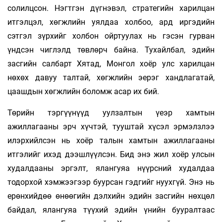
солилцсон. Нэгтгэн дүгнэвэл, стратегийн харилцан
итгэлцэл, хөгжлийн уялдаа холбоо, ард иргэдийн
сэтгэл зүрхийг холбон ойртуулах нь гэсэн гурван
үндсэн чиглэлд төвлөрч байна. Тухайлбал, эдийн
засгийн салбарт Хятад, Монгол хоёр улс харилцан
нөхөх давуу талтай, хөгжлийн эерэг хандлагатай,
цаашдын хөгжлийн боломж асар их бий.
Төрийн тэргүүнүүд уулзалтын үеэр хамтын
ажиллагааны эрч хүчтэй, тууштай хүсэл эрмэлзлээ
илэрхийлсэн нь хоёр талын хамтын ажиллагааны
итгэлийг ихэд дээшлүүлсэн. Бид энэ жил хоёр улсын
худалдааны эргэлт, ялангуяа нүүрсний худалдаа
тодорхой хэмжээгээр буурсан гэдгийг нуухгүй. Энэ нь
ерөнхийдөө өнөөгийн дэлхийн эдийн засгийн нөхцөл
байдал, ялангуяа түүхий эдийн үнийн бууралтаас