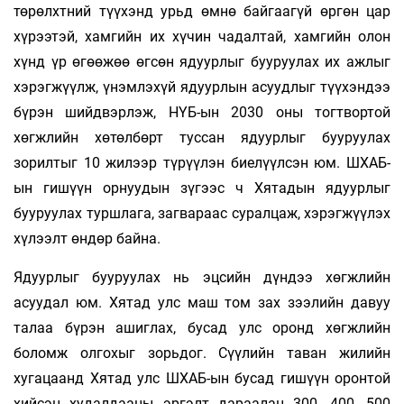
төрөлхтний түүхэнд урьд өмнө байгаагүй өргөн цар
хүрээтэй, хамгийн их хүчин чадалтай, хамгийн олон
хүнд үр өгөөжөө өгсөн ядуурлыг бууруулах их ажлыг
хэрэгжүүлж, үнэмлэхүй ядуурлын асуудлыг түүхэндээ
бүрэн шийдвэрлэж, НҮБ-ын 2030 оны тогтвортой
хөгжлийн хөтөлбөрт туссан ядуурлыг бууруулах
зорилтыг 10 жилээр түрүүлэн биелүүлсэн юм. ШХАБ-
ын гишүүн орнуудын зүгээс ч Хятадын ядуурлыг
бууруулах туршлага, загвараас суралцаж, хэрэгжүүлэх
хүлээлт өндөр байна.
Ядуурлыг бууруулах нь эцсийн дүндээ хөгжлийн
асуудал юм. Хятад улс маш том зах зээлийн давуу
талаа бүрэн ашиглах, бусад улс оронд хөгжлийн
боломж олгохыг зорьдог. Сүүлийн таван жилийн
хугацаанд Хятад улс ШХАБ-ын бусад гишүүн оронтой
хийсэн худалдааны эргэлт дараалан 300, 400, 500