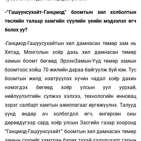
-“Гашуунсухайт-Ганцмод” боомтын хил холболтын
төслийн талаар хамгийн сүүлийн үеийн мэдээлэл өгч
болох уу?
-Ганцмод-Гашуусухайтын хил дамнасан төмөр зам нь
Хятад, Монголын хоёр дахь хил дамнасан төмөр
замын боомт бөгөөд ЭрээнЗамын-Үүд төмөр замын
боомтоос хойш 70 жилийн дараа байгуулж буй юм. Тус
боомтын жилд нэвтрүүлэх хүчин чадал хоёр дахин
нэмэгдэх бөгөөд хоёр улсын уул уурхай,
нийлүүлэлтийн сүлжээ хэлхээ, технологийн инновац
зэрэг салбарт хамтын ажиллагааг өргөжүүлнэ. Талууд
үүнд өндөр ач холбогдол өгч, өнгөрсөн оны
дөрөвдүгээр сард хоёр улсын Засгийн газар хооронд
“Ганцмод-Гашуунсухайт” боомтын хил дамнасан төмөр
замын гүүрийг хамтран барих тухай хэлэлцээрт гарын