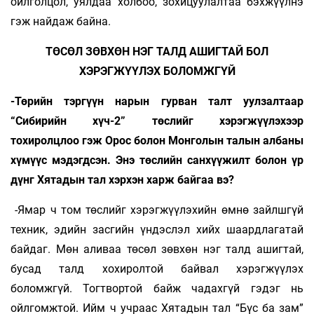
ойлголцол, уялдаа холбоо, зохицуулалтаа бэхжүүлнэ
гэж найдаж байна.
ТӨСӨЛ ЗӨВХӨН НЭГ ТАЛД АШИГТАЙ БОЛ
ХЭРЭГЖҮҮЛЭХ БОЛОМЖГҮЙ
-Төрийн тэргүүн нарын гурван талт уулзалтаар
“Сибирийн хүч-2” төслийг хэрэгжүүлэхээр
тохиролцлоо гэж Орос болон Монголын талын албаны
хүмүүс мэдэгдсэн. Энэ төслийн санхүүжилт болон үр
дүнг Хятадын тал хэрхэн харж байгаа вэ?
-Ямар ч том төслийг хэрэгжүүлэхийн өмнө зайлшгүй
техник, эдийн засгийн үндэслэл хийх шаардлагатай
байдаг. Мөн аливаа төсөл зөвхөн нэг талд ашигтай,
бусад талд хохиролтой байвал хэрэгжүүлэх
боломжгүй. Тогтвортой байж чадахгүй гэдэг нь
ойлгомжтой. Ийм ч учраас Хятадын тал “Бүс ба зам”