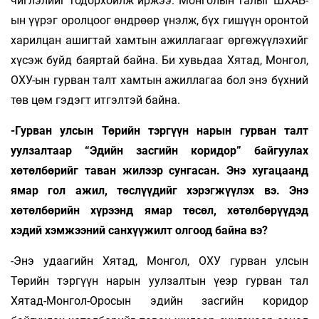
чиглэлийг тодорхойлж иржээ. Монголын талыг ШХАБ-
ын үүрэг оролцоог өндрөөр үнэлж, бүх гишүүн оронтой
харилцан ашигтай хамтын ажиллагааг өргөжүүлэхийг
хүсэж буйд баяртай байна. Би хувьдаа Хятад, Монгол,
ОХУ-ын гурван талт хамтын ажиллагаа бол энэ бүхний
төв цөм гэдэгт итгэлтэй байна.
-Гурван улсын Төрийн тэргүүн нарын гурван талт
уулзалтаар “Эдийн засгийн коридор” байгуулах
хөтөлбөрийг таван жилээр сунгасан. Энэ хугацаанд
ямар гол ажил, төслүүдийг хэрэгжүүлэх вэ. Энэ
хөтөлбөрийн хүрээнд ямар төсөл, хөтөлбөрүүдэд
хэдий хэмжээний санхүүжилт олгоод байна вэ?
-Энэ удаагийн Хятад, Монгол, ОХУ гурван улсын
Төрийн тэргүүн нарын уулзалтын үеэр гурван тал
Хятад-Монгол-Оросын эдийн засгийн коридор