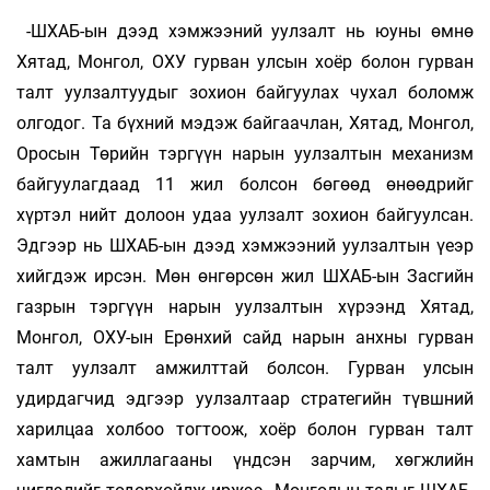
-ШХАБ-ын дээд хэмжээний уулзалт нь юуны өмнө
Хятад, Монгол, ОХУ гурван улсын хоёр болон гурван
талт уулзалтуудыг зохион байгуулах чухал боломж
олгодог. Та бүхний мэдэж байгаачлан, Хятад, Монгол,
Оросын Төрийн тэргүүн нарын уулзалтын механизм
байгуулагдаад 11 жил болсон бөгөөд өнөөдрийг
хүртэл нийт долоон удаа уулзалт зохион байгуулсан.
Эдгээр нь ШХАБ-ын дээд хэмжээний уулзалтын үеэр
хийгдэж ирсэн. Мөн өнгөрсөн жил ШХАБ-ын Засгийн
газрын тэргүүн нарын уулзалтын хүрээнд Хятад,
Монгол, ОХУ-ын Ерөнхий сайд нарын анхны гурван
талт уулзалт амжилттай болсон. Гурван улсын
удирдагчид эдгээр уулзалтаар стратегийн түвшний
харилцаа холбоо тогтоож, хоёр болон гурван талт
хамтын ажиллагааны үндсэн зарчим, хөгжлийн