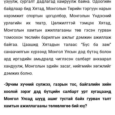
үзүүлж, сургалт дадлагад хамруулж байна. Одоогийн
байдлаар бид Хятад, Монголын Төрийн тэргүүн нарын
нэрэмжит спортын цогцолбор, Монголын Үндэсний
урлагийн их театр, Цөлжилттэй тэмцэх Хятад,
Монголын хамтын ажиллагааны төв гэсэн гурван
томоохон төслийн барилгын ажлыг дэмжин ажиллаж
байгаа. Цаашид Хятадын талаас “Бүс ба зам”
санаачилгын хүрээнд Монгол Улсын дэд бүтэц болон
ард иргэдийн амьдралд чиглэсэн салбарт анхаарал
хандуулж, Монголын эдийн засаг, нийгмийн хөгжлийг
дэмжих болно.
-Эрчим хүчний сүлжээ, газрын тос, байгалийн хийн
хоолой зэрэг дэд бүтцийн салбарт урт хугацаанд
Монгол Улсад шууд ашиг тустай байх гурван талт
хамтын ажиллагааны төлөвлөгөө бий юү?