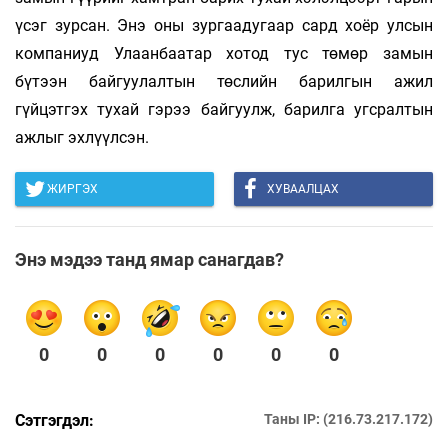
үсэг зурсан. Энэ оны зургаадугаар сард хоёр улсын
компаниуд Улаанбаатар хотод тус төмөр замын
бүтээн байгуулалтын төслийн барилгын ажил
гүйцэтгэх тухай гэрээ байгуулж, барилга угсралтын
ажлыг эхлүүлсэн.
ЖИРГЭХ
ХУВААЛЦАХ
Энэ мэдээ танд ямар санагдав?
0
0
0
0
0
0
Сэтгэгдэл:
Таны IP: (216.73.217.172)