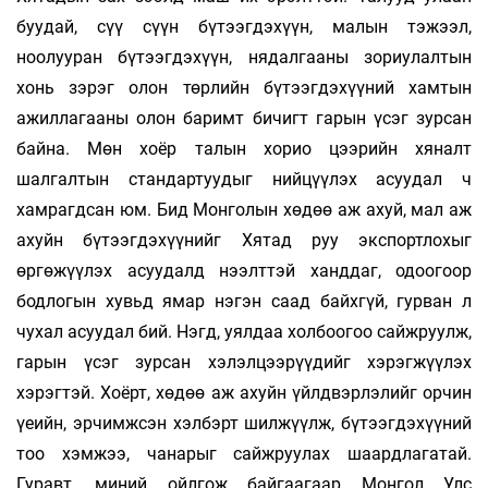
буудай, сүү сүүн бүтээгдэхүүн, малын тэжээл,
ноолууран бүтээгдэхүүн, нядалгааны зориулалтын
хонь зэрэг олон төрлийн бүтээгдэхүүний хамтын
ажиллагааны олон баримт бичигт гарын үсэг зурсан
байна. Мөн хоёр талын хорио цээрийн хяналт
шалгалтын стандартуудыг нийцүүлэх асуудал ч
хамрагдсан юм. Бид Монголын хөдөө аж ахуй, мал аж
ахуйн бүтээгдэхүүнийг Хятад руу экспортлохыг
өргөжүүлэх асуудалд нээлттэй ханддаг, одоогоор
бодлогын хувьд ямар нэгэн саад байхгүй, гурван л
чухал асуудал бий. Нэгд, уялдаа холбоогоо сайжруулж,
гарын үсэг зурсан хэлэлцээрүүдийг хэрэгжүүлэх
хэрэгтэй. Хоёрт, хөдөө аж ахуйн үйлдвэрлэлийг орчин
үеийн, эрчимжсэн хэлбэрт шилжүүлж, бүтээгдэхүүний
тоо хэмжээ, чанарыг сайжруулах шаардлагатай.
Гуравт, миний ойлгож байгаагаар Монгол Улс