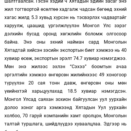
шалтгаалсан. Гэсэн хэдий ч Хятадын эдийн засаг энэ
жил тогтвортой өсөлтөө хадгалж чадсан бөгөөд эхний
хагас жилд 5.3 хувьд хүрсэн нь тэсвэрлэх чадвартайг
харуулж, цаашид үргэлжлүүлэн Монгол Улс зэрэг
дэлхийн бусад оронд хөгжлийн боломж олгосоор
байна. Энэ оны эхний найман сард Монголын
Хятадтай хийсэн зэсийн экспортын биет хэмжээ нь 40
хувиар өсөж, экспортын эрэлт 74.7 хувиар нэмэгджээ.
Мөн энэ жилээс эхлэн “Сэхээ” боомтын ачаа
эргэлтийн хэмжээ өнгөрсөн жилийнхээс 49 хоногоор
түрүүлэн 20 сая тонн давж, өнгөрсөн оны мөн
үеийнхтэй харьцуулахад 18.5 хувиар нэмэгдсэн.
Монгол Улсад саяхан зохион байгуулсан уул уурхайн
долоо хоног арга хэмжээнд Хятадын Уул уурхайн
холбоо, 70 гаруй компанийн хамт оролцон, Монголын
талтай туршлага, шийдлүүдээ хуваалцлаа. Эдгээр нь