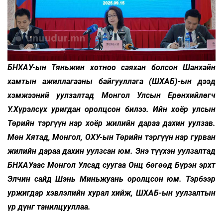
БНХАУ-ын Тяньжин хотноо саяхан болсон Шанхайн
хамтын ажиллагааны байгууллага (ШХАБ)-ын дээд
хэмжээний уулзалтад Монгол Улсын Ерөнхийлөгч
У.Хүрэлсүх уригдан оролцсон билээ. Ийн хоёр улсын
Төрийн тэргүүн нар хоёр жилийн дараа дахин уулзав.
Мөн Хятад, Монгол, ОХУ-ын Төрийн тэргүүн нар гурван
жилийн дараа дахин уулзсан юм. Энэ түүхэн уулзалтад
БНХАУаас Монгол Улсад суугаа Онц бөгөөд Бүрэн эрхт
Элчин сайд Шэнь Миньжуань оролцсон юм. Тэрбээр
уржигдар хэвлэлийн хурал хийж, ШХАБ-ын уулзалтын
үр дүнг танилцууллаа.