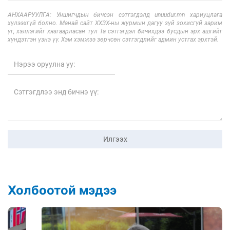
АНХААРУУЛГА: Уншигчдын бичсэн сэтгэгдэлд unuudur.mn хариуцлага
хүлээхгүй болно. Манай сайт ХХЗХ-ны журмын дагуу зүй зохисгүй зарим
үг, хэллэгийг хязгаарласан тул Та сэтгэгдэл бичихдээ бусдын эрх ашгийг
хүндэтгэн үзнэ үү. Хэм хэмжээ зөрчсөн сэтгэгдлийг админ устгах эрхтэй.
Илгээх
Холбоотой мэдээ