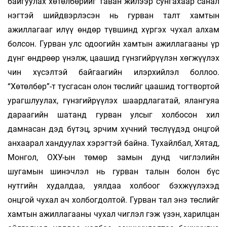
байгуулах хөтөлбөрийг таван жилээр сунгахаар санал
нэгтэй шийдвэрлэсэн нь гурван талт хамтын
ажиллагааг илүү өндөр түвшинд хүргэх чухал алхам
болсон. Гурван улс одоогийн хамтын ажиллагааны үр
дүнг өндрөөр үнэлж, цаашид гүнзгийрүүлэн хөгжүүлэх
чин хүсэлтэй байгаагийн илэрхийлэл боллоо.
“Хөтөлбөр”-т тусгасан олон төслийг цаашид тогтвортой
урагшлуулах, гүнзгийрүүлэх шаардлагатай, ялангуяа
дараагийн шатанд гурван улсыг холбосон хил
дамнасан дэд бүтэц, эрчим хүчний төслүүдэд онцгой
анхаарал хандуулах хэрэгтэй байна. Тухайлбал, Хятад,
Монгол, ОХУ-ын төмөр замын дунд чиглэлийн
шугамын шинэчлэл нь гурван талын болон бүс
нутгийн худалдаа, уялдаа холбоог бэхжүүлэхэд
онцгой чухал ач холбогдолтой. Гурван тал энэ төслийг
хамтын ажиллагааны чухал чиглэл гэж үзэн, харилцан