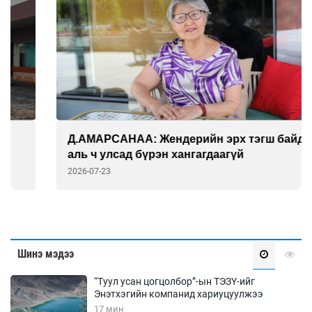
Д.АМАРСАНАА: Жендерийн эрх тэгш байдал
аль ч улсад бүрэн хангагдаагүй
2026-07-23
Шинэ мэдээ
“Туул усан цогцолбор”-ын ТЭЗҮ-ийг
Энэтхэгийн компанид хариуцуулжээ
17 мин