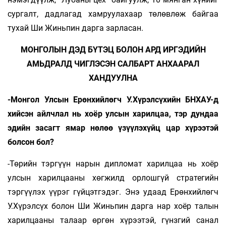
сургалт, дадлагад хамруулахаар төлөвлөж байгаа
тухай Ши Жиньпин дарга зарласан.
МОНГОЛЫН ДЭД БҮТЭЦ БОЛОН АРД ИРГЭДИЙН
АМЬДРАЛД ЧИГЛЭСЭН САЛБАРТ АНХААРАЛ
ХАНДУУЛНА
-Монгол Улсын Ерөнхийлөгч У.Хүрэлсүхийн БНХАУ-д
хийсэн айлчлал нь хоёр улсын харилцаа, тэр дундаа
эдийн засагт ямар нөлөө үзүүлэхүйц цар хүрээтэй
болсон бол?
-Төрийн тэргүүн нарын дипломат харилцаа нь хоёр
улсын харилцааны хөгжилд орлошгүй стратегийн
тэргүүлэх үүрэг гүйцэтгэдэг. Энэ удаад Ерөнхийлөгч
У.Хүрэлсүх болон Ши Жиньпин дарга нар хоёр талын
харилцааны талаар өргөн хүрээтэй, гүнзгий санал