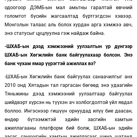
одоогоор ДЭМБ-ын мал амьтны гаралтай өвчний
голомтот бүсийн жагсаалтад бүртгэгдсэн хэвээр.
Монголын талаас аль болох хурдан арга хэмжээ авч,
энэ статусыг цуцлуулна гэж найдаж байна.
-ШХАБ-ын дээд хэмжээний уулзалтын үр дүнгээр
ШХАБ-ын Хөгжлийн банк байгуулахаар болсон. Энэ
банк чухам ямар үүрэгтэй ажиллах вэ?
-ШХАБ-ын Хөгжлийн банк байгуулах санаачилгыг анх
2010 онд Хятадын тал гаргасан бөгөөд энэ удаагийн
Тяньжины дээд хэмжээний уулзалтаар байгуулах
шийдвэрт хүрсэн нь түүхэн ач холбогдолтой үйл явдал
боллоо. Ингэснээр гишүүн орнуудад илүү бие даасан,
өндөр бүтээмжтэй эдийн засгийн хамтын
ажиллагааны платформ бий болж, ШХАБ-ын эдийн
засаг, санхүүгийн хамтын ажиллагааг шинэ шатанд