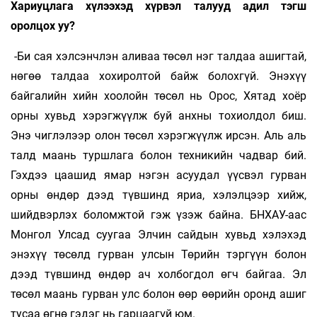
Хариуцлага хүлээхэд хүрвэл талууд адил тэгш
оролцох уу?
-Би сая хэлсэнчлэн аливаа төсөл нэг талдаа ашигтай,
нөгөө талдаа хохиролтой байж болохгүй. Энэхүү
байгалийн хийн хоолойн төсөл нь Орос, Хятад хоёр
орны хувьд хэрэгжүүлж буй анхны тохиолдол биш.
Энэ чиглэлээр олон төсөл хэрэгжүүлж ирсэн. Аль аль
талд маань туршлага болон техникийн чадвар бий.
Гэхдээ цаашид ямар нэгэн асуудал үүсвэл гурван
орны өндөр дээд түвшинд яриа, хэлэлцээр хийж,
шийдвэрлэх боломжтой гэж үзэж байна. БНХАУ-аас
Монгол Улсад суугаа Элчин сайдын хувьд хэлэхэд
энэхүү төсөлд гурван улсын Төрийн тэргүүн болон
дээд түвшинд өндөр ач холбогдол өгч байгаа. Эл
төсөл маань гурван улс болон өөр өөрийн оронд ашиг
тусаа өгнө гэдэг нь гарцаагүй юм.