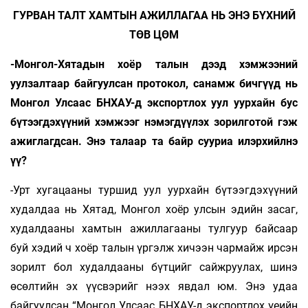
ГУРВАН ТАЛТ ХАМТЫН АЖИЛЛАГАА НЬ ЭНЭ БҮХНИЙ
ТӨВ ЦӨМ
-Монгол-Хятадын хоёр талын дээд хэмжээний
уулзалтаар байгуулсан протокол, санамж бичгүүд нь
Монгол Улсаас БНХАУ-д экспортлох уул уурхайн бус
бүтээгдэхүүний хэмжээг нэмэгдүүлэх зорилготой гэж
ажиглагдсан. Энэ талаар та байр сууриа илэрхийлнэ
үү?
-Урт хугацааны туршид уул уурхайн бүтээгдэхүүний
худалдаа нь Хятад, Монгол хоёр улсын эдийн засаг,
худалдааны хамтын ажиллагааны тулгуур байсаар
буй хэдий ч хоёр талын үргэлж хичээн чармайж ирсэн
зорилт бол худалдааны бүтцийг сайжруулах, шинэ
өсөлтийн эх үүсвэрийг нээх явдал юм. Энэ удаа
байгуулсан “Монгол Улсаас БНХАУ-д экспортлох үеийн