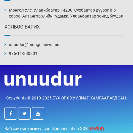
“DeepSeek” компани ӨМӨЗО-д хиймэл оюуны
дата төв байгуулахаар төлөвлөж байна
Монгол Улс, Улаанбаатар 14200, Сүхбаатар дүүрэг 8-р
19 цаг 47 мин
хороо, Алтангэрэлийн гудамж, Улаанбаатар зочид буудал
ХОЛБОО БАРИХ
Дашчойлин хийд жуулчдад зориулсан тусгай
үйлчилгээ үзүүлж эхэлжээ
unuudur@mongolnews.mn
19 цаг 47 мин
976-11-330801
Манайхан Тайванийн I, II багийнхантай
өрсөлдөх нь
20 цаг 17 мин
Тарвага хууль бусаар агнах зөрчил
Copyrights © 2010-2025 БҮХ ЭРХ ХУУЛИАР ХАМГААЛАГДСАН.
буурсангүй
20 цаг 47 мин
Х.Улам-Өрнөх байр урагшилж, долоод
Вэб сайтыг хөгжүүлсэн: Sodonsolution ХХК
жагсжээ