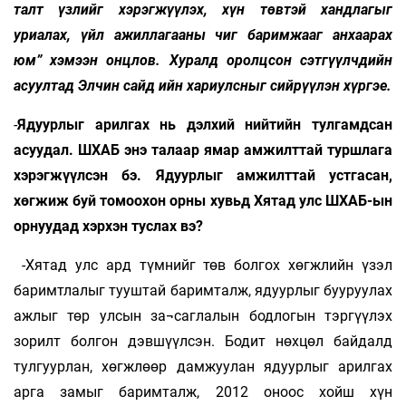
талт үзлийг хэрэгжүүлэх, хүн төвтэй хандлагыг
уриалах, үйл ажиллагааны чиг баримжааг анхаарах
юм” хэмээн онцлов. Хуралд оролцсон сэтгүүлчдийн
асуултад Элчин сайд ийн хариулсныг сийрүүлэн хүргэе.
-
Ядуурлыг арилгах нь дэлхий нийтийн тулгамдсан
асуудал. ШХАБ энэ талаар ямар амжилттай туршлага
хэрэгжүүлсэн бэ. Ядуурлыг амжилттай устгасан,
хөгжиж буй томоохон орны хувьд Хятад улс ШХАБ-ын
орнуудад хэрхэн туслах вэ?
-Хятад улс ард түмнийг төв болгох хөгжлийн үзэл
баримтлалыг тууштай баримталж, ядуурлыг бууруулах
ажлыг төр улсын за¬саглалын бодлогын тэргүүлэх
зорилт болгон дэвшүүлсэн. Бодит нөхцөл байдалд
тулгуурлан, хөгжлөөр дамжуулан ядуурлыг арилгах
арга замыг баримталж, 2012 оноос хойш хүн