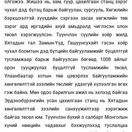
олгожээ. Жишээ нь, зам, гүүр, цахилгаан станц зэрэг
чухал дэд бүтэц барьж байгуулан, сургууль, Хөгжлийн
бэрхшээлтэй хүүхдийн сэргээн засах хөгжлийн төв
зэрэг ард иргэдийн ахуй амьдралд чиглэсэн олон
төсөл хэрэгжүүлсэн. Түүнчлэн сүүлийн хоёр жилд
Хятадын тал Замын-Үүд, Гашуунсухайт гэсэн хоёр
чухал боомтын дэд бүтцийн байгууламжийг буцалтгүй
тусламжаар барьж байгуулсан бөгөөд 1008 айлыг
орон сууцжуулах буцалтгүй тусламжийн төсөл,
Улаанбаатар хотын төв цэвэрлэх байгууламжийн
хөнгөлөлттэй зээлийн төслийг удахгүй хүлээлгэн өгөх
гэж байна. Мөн одоо барилгын ажил нь эхлээд байгаа
Эрдэнэбүрэнгийн усан цахилгаан станц нь Хятадын
хөнгөлөлттэй зээлийн санхүүжилтээр хэрэгжиж
байгаа төсөл юм. Түүнчлэн бүхий л салбарт Монголын
хүний нөөцийн чадавхыг бэхжүүлэхэд туслалцаа