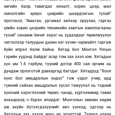
зөгийн балд тавигдах хяналт, хорио цээр, мал
эмнэлгийн ариун цэврийн шаардлагын тухай”
протокол, “Амьтан, ургамал хилээр оруулах, гаргах
үеийн хорио цээрийн техникийн хамтын ажиллагааны
тухай” санамж бичиг зэрэг нь худалдааг төрөлжүүлэх
чиглэлээр талуудын дахин нэг хүчин чармайлт гаргаж
буйн илрэл болж байна. Хятад бол Монгол Улсын
гэрийн үүдэнд байдаг асар том зах зээл юм. Хятадын
хүн ам 1.4 тэрбум, түүний дотор 400 сая орчим нь
дундаж орлоготой давхаргад багтдаг. Хятадууд “Хоол
хүнс бол амьдралын үндэс” гэж үздэг учир, ард
түмний сайхан амьдралын хүсэл тэмүүлэл нь тэдний
хүнсний хэрэглээний төрөл, чанар, хүртээмжид тавих
анхааралд ч бүрэн илэрдэг. Монголын зөвхөн хөдөө
аж ахуйн бүтээгдэхүүнийг авч үзэхэд, эдгээр нь
Хятадын зах зээлд маш их эрэлттэй. Талууд улаан