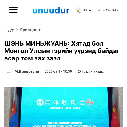
30°C
3593.93
$
Нүүр
Ярилцлага
ШЭНЬ МИНЬЖУАНЬ: Хятад бол
Монгол Улсын гэрийн үүдэнд байдаг
асар том зах зээл
Ч.Болортуяа
2025-09-17 10:30
15 мин унших