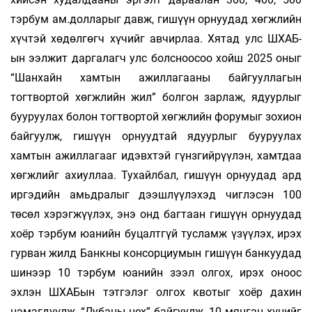
тэрбум ам.долларыг давж, гишүүн орнуудад хөгжлийн
хүчтэй хөдөлгөгч хүчийг авчирлаа. Хятад улс ШХАБ-
ын ээлжит даргалагч улс болсноосоо хойш 2025 оныг
“Шанхайн хамтын ажиллагааны байгууллагын
тогтвортой хөгжлийн жил” болгон зарлаж, ядуурлыг
бууруулах болон тогтвортой хөгжлийн форумыг зохион
байгуулж, гишүүн орнуудтай ядуурлыг бууруулах
хамтын ажиллагааг идэвхтэй гүнзгийрүүлэн, хамтдаа
хөгжлийг ахиуллаа. Тухайлбал, гишүүн орнуудад ард
иргэдийн амьдралыг дээшлүүлэхэд чиглэсэн 100
төсөл хэрэгжүүлэх, энэ онд багтаан гишүүн орнуудад
хоёр тэрбум юанийн буцалтгүй тусламж үзүүлэх, ирэх
гурван жилд Банкны консорциумын гишүүн банкуудад
шинээр 10 тэрбум юанийн зээл олгох, ирэх оноос
эхлэн ШХАБын тэтгэлэг олгох квотыг хоёр дахин
нэмэгдүүлж, “Лубаны цех” байгуулж, 10 мянган хүнийг