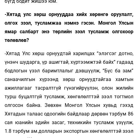
бүгд бодит жишээ юм.
-Хятад улс хөрш орнууддаа хийх хөрөнгө оруулалт,
олгох зээл, тусламжаа нэмнэ гэсэн. Монгол Улсын
ямар салбарт энэ төрлийн зээл тусламж олгохоор
төлөвлөв?
-Хятад Улс хөрш орнуудтай харилцах “элэгсэг дотно,
үнэнч шударга, үр ашигтай, хүртээмжтэй байх” гадаад
бодлогын үзэл баримтлалыг дэвшүүлж, “Бүс ба зам”
санаачилгын хүрээнд хөрш орнуудтайгаа хамтын
ажиллагааг тасралтгүй гүнзгийрүүлэн, олон жилийн
турш буцалтгүй тусламж, хөнгөлөлттэй зээл тогтмол
олгосон байна. Зөвхөн Монгол Улсын хувьд гэхэд
Хятадын талаас одоогийн байдлаар дөрвөн тэрбум 86
сая юанийн эдийн засаг, техникийн тусламж үзүүлж,
1.8 тэрбум ам.долларын экспортын хөнгөлөлттэй зээл