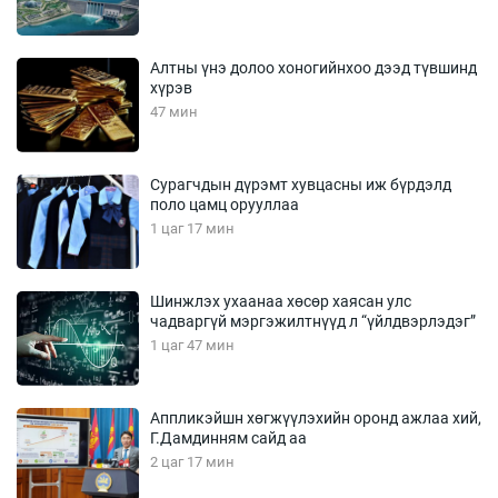
Алтны үнэ долоо хоногийнхоо дээд түвшинд
хүрэв
47 мин
Сурагчдын дүрэмт хувцасны иж бүрдэлд
поло цамц орууллаа
1 цаг 17 мин
Шинжлэх ухаанаа хөсөр хаясан улс
чадваргүй мэргэжилтнүүд л “үйлдвэрлэдэг”
1 цаг 47 мин
Аппликэйшн хөгжүүлэхийн оронд ажлаа хий,
Г.Дамдинням сайд аа
2 цаг 17 мин