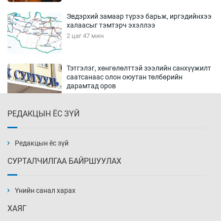
Эвдэрхий замаар түрээ барьж, иргэдийнхээ
халаасыг тэмтэрч эхэллээ
2 цаг 47 мин
Тэтгэлэг, хөнгөлөлттэй зээлийн санхүүжилт
саатсанаас олон оюутан төлбөрийн
дарамтад оров
18 цаг 17 мин
РЕДАКЦЫН ЁС ЗҮЙ
Налайх дүүргийнхэн хошой аваргаар
шалгарлаа
18 цаг 47 мин
Редакцын ёс зүй
СУРТАЛЧИЛГАА БАЙРШУУЛАХ
БНСУ-д хэт халсны улмаас 19 хүн нас
баржээ
Үнийн санал харах
19 цаг 17 мин
ХАЯГ