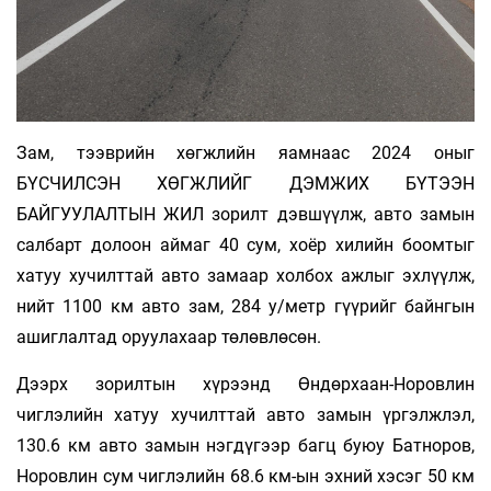
Зам, тээврийн хөгжлийн яамнаас 2024 оныг
БҮСЧИЛСЭН ХӨГЖЛИЙГ ДЭМЖИХ БҮТЭЭН
БАЙГУУЛАЛТЫН ЖИЛ зорилт дэвшүүлж, авто замын
салбарт долоон аймаг 40 сум, хоёр хилийн боомтыг
хатуу хучилттай авто замаар холбох ажлыг эхлүүлж,
нийт 1100 км авто зам, 284 у/метр гүүрийг байнгын
ашиглалтад оруулахаар төлөвлөсөн.
Дээрх зорилтын хүрээнд Өндөрхаан-Норовлин
чиглэлийн хатуу хучилттай авто замын үргэлжлэл,
130.6 км авто замын нэгдүгээр багц буюу Батноров,
Норовлин сум чиглэлийн 68.6 км-ын эхний хэсэг 50 км