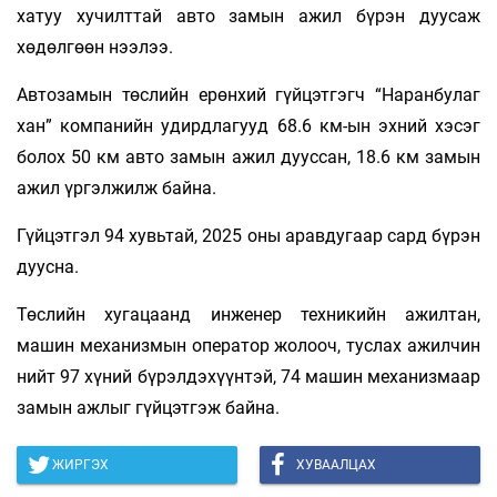
хатуу хучилттай авто замын ажил бүрэн дуусаж
хөдөлгөөн нээлээ.
Автозамын төслийн ерөнхий гүйцэтгэгч “Наранбулаг
хан” компанийн удирдлагууд 68.6 км-ын эхний хэсэг
болох 50 км авто замын ажил дууссан, 18.6 км замын
ажил үргэлжилж байна.
Гүйцэтгэл 94 хувьтай, 2025 оны аравдугаар сард бүрэн
дуусна.
Төслийн хугацаанд инженер техникийн ажилтан,
машин механизмын оператор жолооч, туслах ажилчин
нийт 97 хүний бүрэлдэхүүнтэй, 74 машин механизмаар
замын ажлыг гүйцэтгэж байна.
ЖИРГЭХ
ХУВААЛЦАХ