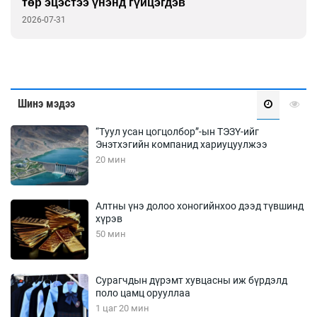
төр эцэстээ үнэнд гүйцэгдэв
2026-07-31
Шинэ мэдээ
“Туул усан цогцолбор”-ын ТЭЗҮ-ийг
Энэтхэгийн компанид хариуцуулжээ
20 мин
Алтны үнэ долоо хоногийнхоо дээд түвшинд
хүрэв
50 мин
Сурагчдын дүрэмт хувцасны иж бүрдэлд
поло цамц орууллаа
1 цаг 20 мин