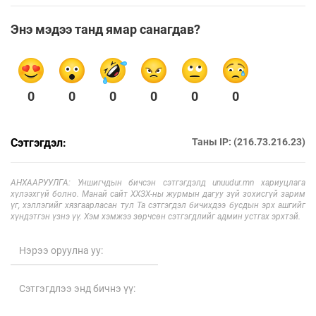
Энэ мэдээ танд ямар санагдав?
0
0
0
0
0
0
Сэтгэгдэл:
Таны IP: (216.73.216.23)
АНХААРУУЛГА: Уншигчдын бичсэн сэтгэгдэлд unuudur.mn хариуцлага
хүлээхгүй болно. Манай сайт ХХЗХ-ны журмын дагуу зүй зохисгүй зарим
үг, хэллэгийг хязгаарласан тул Та сэтгэгдэл бичихдээ бусдын эрх ашгийг
хүндэтгэн үзнэ үү. Хэм хэмжээ зөрчсөн сэтгэгдлийг админ устгах эрхтэй.