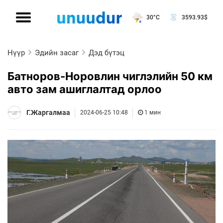
30°C
3593.93
$
Нүүр
Эдийн засаг
Дэд бүтэц
Батноров-Норовлин чиглэлийн 50 км
авто зам ашиглалтад орлоо
Г.Жаргалмаа
2024-06-25 10:48
1 мин