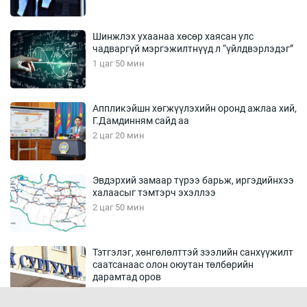
Шинжлэх ухаанаа хөсөр хаясан улс
чадваргүй мэргэжилтнүүд л “үйлдвэрлэдэг”
1 цаг 50 мин
Аппликэйшн хөгжүүлэхийн оронд ажлаа хий,
Г.Дамдинням сайд аа
2 цаг 20 мин
Эвдэрхий замаар түрээ барьж, иргэдийнхээ
халаасыг тэмтэрч эхэллээ
2 цаг 50 мин
Тэтгэлэг, хөнгөлөлттэй зээлийн санхүүжилт
саатсанаас олон оюутан төлбөрийн
дарамтад оров
18 цаг 20 мин