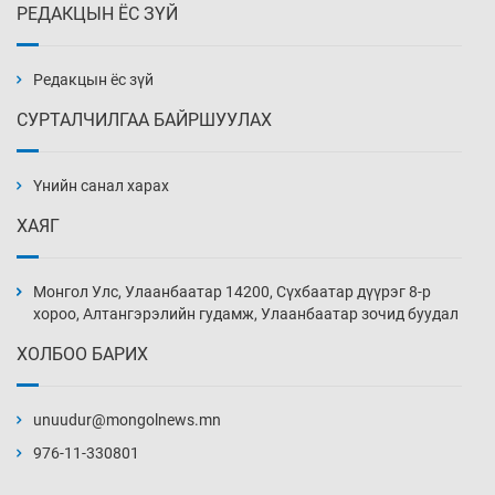
РЕДАКЦЫН ЁС ЗҮЙ
Налайх дүүргийнхэн хошой аваргаар
шалгарлаа
18 цаг 50 мин
Редакцын ёс зүй
СУРТАЛЧИЛГАА БАЙРШУУЛАХ
БНСУ-д хэт халсны улмаас 19 хүн нас
баржээ
Үнийн санал харах
19 цаг 20 мин
ХАЯГ
“DeepSeek” компани ӨМӨЗО-д хиймэл оюуны
дата төв байгуулахаар төлөвлөж байна
Монгол Улс, Улаанбаатар 14200, Сүхбаатар дүүрэг 8-р
19 цаг 50 мин
хороо, Алтангэрэлийн гудамж, Улаанбаатар зочид буудал
ХОЛБОО БАРИХ
Дашчойлин хийд жуулчдад зориулсан тусгай
үйлчилгээ үзүүлж эхэлжээ
unuudur@mongolnews.mn
19 цаг 50 мин
976-11-330801
Манайхан Тайванийн I, II багийнхантай