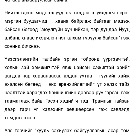
Нийтлэгдсэн мэдээллүүд нь халдлага үйлдэгч эсрэг
мэргэн буудагчид хаана байрлаж байгааг мэдэж
байсан бөгөөд "аюулгүйн хүчнийхэн, тэр дундаа Нууц
албаныхнаас ихэвчлэн нэг алхам түрүүлж байсан" гэж
сонинд бичжээ.
Үзэсгэлэнгийн талбайн эргэн тойронд үүргэвчтэй,
холын зай хэмжигчтэй явж байсан сэжигтэй эрийг
цагдаа нар хараанаасаа алдангуутаа түүнийг хайж
эхэлсэн бөгөөд экс ерөнхийлөгчийг үг хэлэх тайз
нээлттэй харагдах байшингийн дээвэр рүү гарсан гэж
таамаглаж байв. Гэсэн хэдий ч тэд Трампыг тайзан
дээр гарч үг хэлэхийг зөвшөөрсөн гэж хэвлэлд
тэмдэглэжээ.
Улс төрчийг “хууль сахиулах байгууллагын асар том