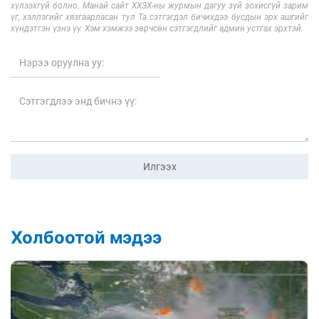
хүлээхгүй болно. Манай сайт ХХЗХ-ны журмын дагуу зүй зохисгүй зарим
үг, хэллэгийг хязгаарласан тул Та сэтгэгдэл бичихдээ бусдын эрх ашгийг
хүндэтгэн үзнэ үү. Хэм хэмжээ зөрчсөн сэтгэгдлийг админ устгах эрхтэй.
Илгээх
Холбоотой мэдээ