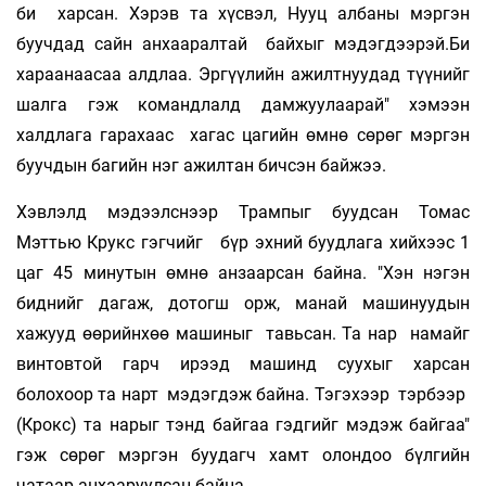
би харсан. Хэрэв та хүсвэл, Нууц албаны мэргэн
буучдад сайн анхааралтай байхыг мэдэгдээрэй.Би
хараанаасаа алдлаа. Эргүүлийн ажилтнуудад түүнийг
шалга гэж командлалд дамжуулаарай" хэмээн
халдлага гарахаас хагас цагийн өмнө сөрөг мэргэн
буучдын багийн нэг ажилтан бичсэн байжээ.
Хэвлэлд мэдээлснээр Трампыг буудсан Томас
Мэттью Крукс гэгчийг бүр эхний буудлага хийхээс 1
цаг 45 минутын өмнө анзаарсан байна. "Хэн нэгэн
биднийг дагаж, дотогш орж, манай машинуудын
хажууд өөрийнхөө машиныг тавьсан. Та нар намайг
винтовтой гарч ирээд машинд суухыг харсан
болохоор та нарт мэдэгдэж байна. Тэгэхээр тэрбээр
(Крокс) та нарыг тэнд байгаа гэдгийг мэдэж байгаа"
гэж сөрөг мэргэн буудагч хамт олондоо бүлгийн
чатаар анхааруулсан байна.