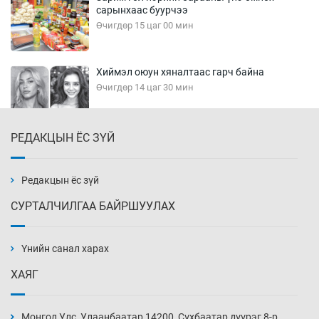
сарынхаас буурчээ
Өчигдөр 15 цаг 00 мин
Хиймэл оюун хяналтаас гарч байна
Өчигдөр 14 цаг 30 мин
РЕДАКЦЫН ЁС ЗҮЙ
Эмэгтэйчүүд Бээжин, эрэгтэйчүүд Японд
бэлтгэл базаахаар хилийн дээс алхлаа
Өчигдөр 14 цаг 00 мин
Редакцын ёс зүй
СУРТАЛЧИЛГАА БАЙРШУУЛАХ
АНУ-ын Цэргийн кибер командлалаын
ажилтнууд амиа хорлох явдал эрс
нэмэгджээ
Үнийн санал харах
Өчигдөр 13 цаг 52 мин
ХАЯГ
Монголын шигшээ Хонконгийн багийг ялж,
эхний хожлоо авлаа
Монгол Улс, Улаанбаатар 14200, Сүхбаатар дүүрэг 8-р