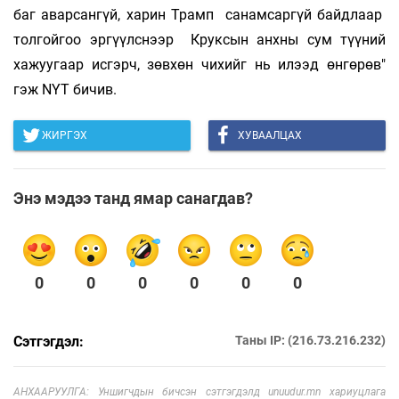
баг аварсангүй, харин Трамп санамсаргүй байдлаар
толгойгоо эргүүлснээр Круксын анхны сум түүний
хажуугаар исгэрч, зөвхөн чихийг нь илээд өнгөрөв"
гэж NYT бичив.
ЖИРГЭХ
ХУВААЛЦАХ
Энэ мэдээ танд ямар санагдав?
0
0
0
0
0
0
Сэтгэгдэл:
Таны IP: (216.73.216.232)
АНХААРУУЛГА: Уншигчдын бичсэн сэтгэгдэлд unuudur.mn хариуцлага