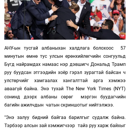
АНУ-ын тусгай албаныхан халдлага болохоос 57
минутын өмнө тус улсын ерөнхийлөгчийн сонгуульд
Бүгд найрамдах намаас нэр дэвшигч Дональд Трамп
руу буудсан этгээдийн хоёр гэрэл зурагтай байсан ч
улстөрчийг хамгаалах хангалттай арга хэмжээ
аваагүй байна. Энэ тухай The New York Times (NYT)
сонинд дээрх албаны сөрөг мэргэн буудагчийн
багийн ажилчдын чатын скриншотыг нийтэлжээ.
"Энэ залуу бидний байгаа барилгыг судалж байна.
Тэрбээр алсын зай хэмжигчээр тайз руу харж байхыг