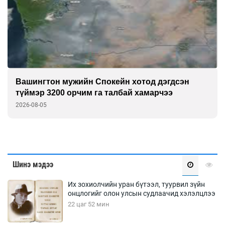
Европчууд ФИФА-гийн боссын эсрэг
2026-08-05
Шинэ мэдээ
Их зохиолчийн уран бүтээл, туурвил зүйн
онцлогийг олон улсын судлаачид хэлэлцлээ
22 цаг 52 мин