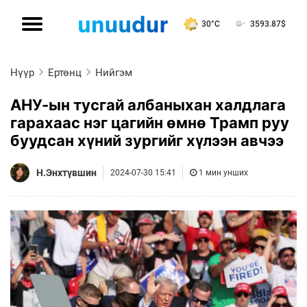
30°C
3593.87
$
Нүүр
Ертөнц
Нийгэм
АНУ-ын тусгай албаныхан халдлага
гарахаас нэг цагийн өмнө Трамп руу
буудсан хүний ​​зургийг хүлээн авчээ
Н.Энхтүвшин
2024-07-30 15:41
1 мин унших