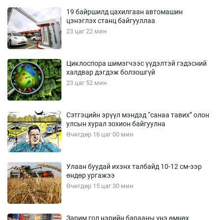
19 байршилд цахилгаан автомашин
цэнэглэх станц байгууллаа
23 цаг 22 мин
Циклоспора шимэгчээс үүдэлтэй гэдэсний
халдвар дэгдэж болзошгүй
23 цаг 52 мин
Сэтгэцийн эрүүл мэндэд “санаа тавих” олон
улсын хурал зохион байгуулна
Өчигдөр 16 цаг 00 мин
Улаан буудай ихэнх талбайд 10-12 см-ээр
өндөр ургажээ
Өчигдөр 15 цаг 30 мин
Зарим гол нэрийн барааны үнэ өмнөх