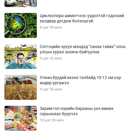
Циклоспора шимэгчээс үүдэлтэй гэдэсний
халдвар дэгдэж болзошгүй
8 цаг 56 мин
Сэтгэцийн эрүүл мэндэд “санаа тавих” олон
улсын хурал зохион байгуулна
9 цаг 26 мин
Улаан буудай ихэнх талбайд 10-12 см-ээр
өндөр ургажээ
9 цаг 56 мин
Зарим гол нэрийн барааны үнэ өмнөх
сарынхаас буурчээ
10 цаг 26 мин