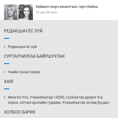
Хиймэл оюун хяналтаас гарч байна
10 цаг 56 мин
РЕДАКЦЫН ЁС ЗҮЙ
Эмэгтэйчүүд Бээжин, эрэгтэйчүүд Японд
бэлтгэл базаахаар хилийн дээс алхлаа
11 цаг 26 мин
Редакцын ёс зүй
СУРТАЛЧИЛГАА БАЙРШУУЛАХ
АНУ-ын Цэргийн кибер командлалаын
ажилтнууд амиа хорлох явдал эрс
нэмэгджээ
Үнийн санал харах
11 цаг 33 мин
ХАЯГ
Монголын шигшээ Хонконгийн багийг ялж,
эхний хожлоо авлаа
Монгол Улс, Улаанбаатар 14200, Сүхбаатар дүүрэг 8-р
11 цаг 56 мин
хороо, Алтангэрэлийн гудамж, Улаанбаатар зочид буудал
ХОЛБОО БАРИХ
Техникийн өндөр үзүүлэлттэй агаарын хөлөг