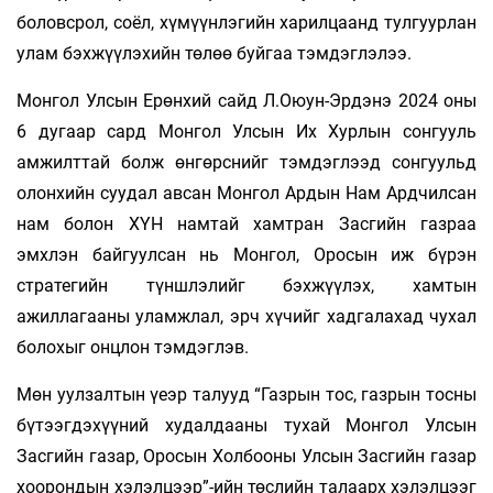
боловсрол, соёл, хүмүүнлэгийн харилцаанд тулгуурлан
улам бэхжүүлэхийн төлөө буйгаа тэмдэглэлээ.
Монгол Улсын Ерөнхий сайд Л.Оюун-Эрдэнэ 2024 оны
6 дугаар сард Монгол Улсын Их Хурлын сонгууль
амжилттай болж өнгөрснийг тэмдэглээд сонгуульд
олонхийн суудал авсан Монгол Ардын Нам Ардчилсан
нам болон ХҮН намтай хамтран Засгийн газраа
эмхлэн байгуулсан нь Монгол, Оросын иж бүрэн
стратегийн түншлэлийг бэхжүүлэх, хамтын
ажиллагааны уламжлал, эрч хүчийг хадгалахад чухал
болохыг онцлон тэмдэглэв.
Мөн уулзалтын үеэр талууд “Газрын тос, газрын тосны
бүтээгдэхүүний худалдааны тухай Монгол Улсын
Засгийн газар, Оросын Холбооны Улсын Засгийн газар
хоорондын хэлэлцээр”-ийн төслийн талаарх хэлэлцээг