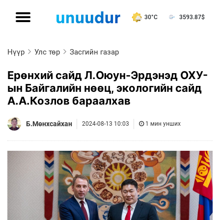
30°C
3593.87
$
Нүүр
Улс төр
Засгийн газар
Ерөнхий сайд Л.Оюун-Эрдэнэд ОХУ-
ын Байгалийн нөөц, экологийн сайд
А.А.Козлов бараалхав
Б.Мөнхсайхан
2024-08-13 10:03
1 мин унших