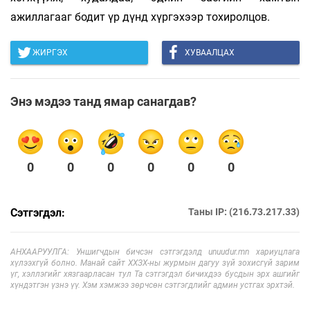
ажиллагааг бодит үр дүнд хүргэхээр тохиролцов.
ЖИРГЭХ
ХУВААЛЦАХ
Энэ мэдээ танд ямар санагдав?
0
0
0
0
0
0
Сэтгэгдэл:
Таны IP: (216.73.217.33)
АНХААРУУЛГА: Уншигчдын бичсэн сэтгэгдэлд unuudur.mn хариуцлага
хүлээхгүй болно. Манай сайт ХХЗХ-ны журмын дагуу зүй зохисгүй зарим
үг, хэллэгийг хязгаарласан тул Та сэтгэгдэл бичихдээ бусдын эрх ашгийг
хүндэтгэн үзнэ үү. Хэм хэмжээ зөрчсөн сэтгэгдлийг админ устгах эрхтэй.