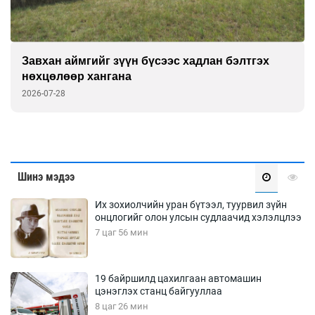
Завхан аймгийг зүүн бүсээс хадлан бэлтгэх
нөхцөлөөр хангана
2026-07-28
Шинэ мэдээ
Их зохиолчийн уран бүтээл, туурвил зүйн
онцлогийг олон улсын судлаачид хэлэлцлээ
7 цаг 56 мин
19 байршилд цахилгаан автомашин
цэнэглэх станц байгууллаа
8 цаг 26 мин