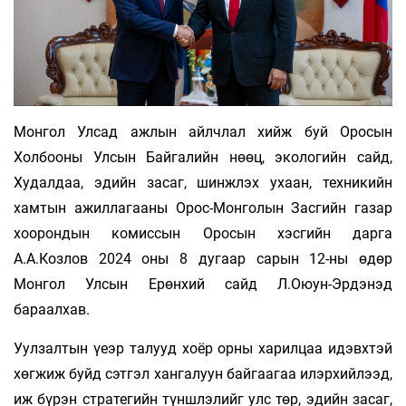
Монгол Улсад ажлын айлчлал хийж буй Оросын
Холбооны Улсын Байгалийн нөөц, экологийн сайд,
Худалдаа, эдийн засаг, шинжлэх ухаан, техникийн
хамтын ажиллагааны Орос-Монголын Засгийн газар
хоорондын комиссын Оросын хэсгийн дарга
А.А.Козлов 2024 оны 8 дугаар сарын 12-ны өдөр
Монгол Улсын Ерөнхий сайд Л.Оюун-Эрдэнэд
бараалхав.
Уулзалтын үеэр талууд хоёр орны харилцаа идэвхтэй
хөгжиж буйд сэтгэл хангалуун байгаагаа илэрхийлээд,
иж бүрэн стратегийн түншлэлийг улс төр, эдийн засаг,