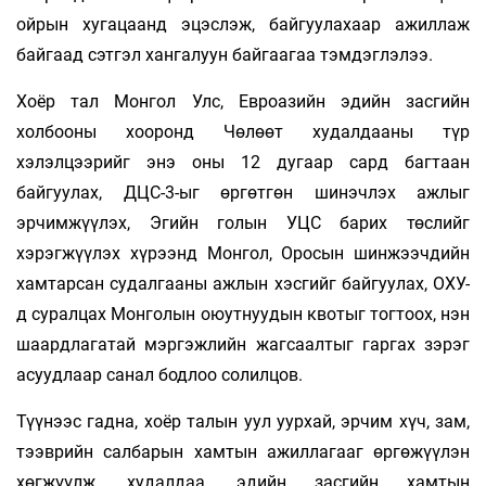
ойрын хугацаанд эцэслэж, байгуулахаар ажиллаж
байгаад сэтгэл хангалуун байгаагаа тэмдэглэлээ.
Хоёр тал Монгол Улс, Евроазийн эдийн засгийн
холбооны хооронд Чөлөөт худалдааны түр
хэлэлцээрийг энэ оны 12 дугаар сард багтаан
байгуулах, ДЦС-3-ыг өргөтгөн шинэчлэх ажлыг
эрчимжүүлэх, Эгийн голын УЦС барих төслийг
хэрэгжүүлэх хүрээнд Монгол, Оросын шинжээчдийн
хамтарсан судалгааны ажлын хэсгийг байгуулах, ОХУ-
д суралцах Монголын оюутнуудын квотыг тогтоох, нэн
шаардлагатай мэргэжлийн жагсаалтыг гаргах зэрэг
асуудлаар санал бодлоо солилцов.
Түүнээс гадна, хоёр талын уул уурхай, эрчим хүч, зам,
тээврийн салбарын хамтын ажиллагааг өргөжүүлэн
хөгжүүлж, худалдаа, эдийн засгийн хамтын