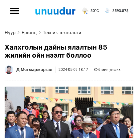
30°C
3593.87
$
Нүүр
Ертөнц
Техник технологи
Халхголын дайны ялалтын 85
жилийн ойн нээлт боллоо
Д.Мягмаржаргал
2024-05-09 18:17
6 мин унших