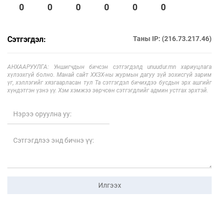
0
0
0
0
0
0
Сэтгэгдэл:
Таны IP: (216.73.217.46)
АНХААРУУЛГА: Уншигчдын бичсэн сэтгэгдэлд unuudur.mn хариуцлага
хүлээхгүй болно. Манай сайт ХХЗХ-ны журмын дагуу зүй зохисгүй зарим
үг, хэллэгийг хязгаарласан тул Та сэтгэгдэл бичихдээ бусдын эрх ашгийг
хүндэтгэн үзнэ үү. Хэм хэмжээ зөрчсөн сэтгэгдлийг админ устгах эрхтэй.
Илгээх