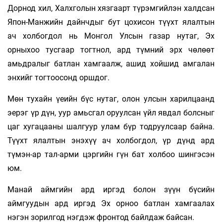
Дорнод хил, Халхголын хязгаарт түрэмгийлэн халдсан
Япон-Манжийн дайнчдыг бут цохисон түүхт ялалтын
ач холбогдол нь Монгол Улсын газар нутаг, Эх
орныхоо тусгаар тогтнол, ард түмний эрх чөлөөт
амьдралыг батлан хамгаалж, ашид хойшид амгалан
энхийг тогтоосонд оршдог.
Мөн тухайн үеийн бүс нутаг, олон улсын харилцаанд
эерэг үр дүн, уур амьсгал оруулсан үйл явдал болсныг
цаг хугацааны шалгуур улам бүр тодруулсаар байна.
Түүхт ялалтын энэхүү ач холбогдол, үр дүнд ард
түмэн-ар тал-арми цэргийн гүн бат холбоо шингэсэн
юм.
Манай аймгийн ард иргэд болон зүүн бүсийн
аймгуудын ард иргэд Эх орноо батлан хамгаалах
нэгэн зорилгод нэгдэж фронтод байлдаж байсан.