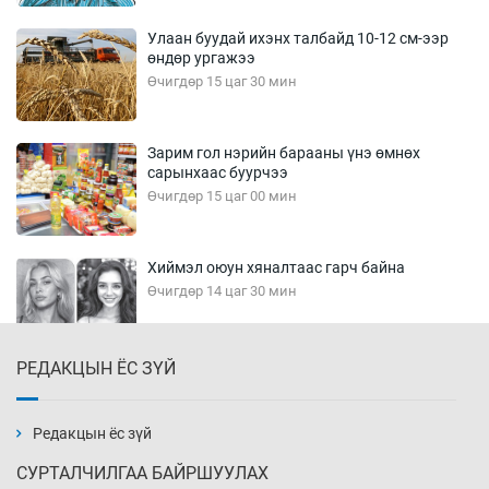
Улаан буудай ихэнх талбайд 10-12 см-ээр
өндөр ургажээ
Өчигдөр 15 цаг 30 мин
Зарим гол нэрийн барааны үнэ өмнөх
сарынхаас буурчээ
Өчигдөр 15 цаг 00 мин
Хиймэл оюун хяналтаас гарч байна
Өчигдөр 14 цаг 30 мин
РЕДАКЦЫН ЁС ЗҮЙ
Эмэгтэйчүүд Бээжин, эрэгтэйчүүд Японд
бэлтгэл базаахаар хилийн дээс алхлаа
Өчигдөр 14 цаг 00 мин
Редакцын ёс зүй
СУРТАЛЧИЛГАА БАЙРШУУЛАХ