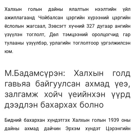
Халхын голын дайны ялалтын нээлтийн үйл
ажиллагаанд Чойбалсан цэргийн хүрээний цэргийн
ёслолын жагсаал, Зэвсэгт хүчний 327 дугаар ангийн
үзүүлэн тоглолт, Дөл тэмцээний оролцогчид гар
тулааны үзүүлбэр, урлагийн тоглолтоор үргэлжилсэн
юм.
М.Бадамсүрэн: Халхын голд
гавьяа байгуулсан ахмад үеэ,
залгамж хойч үеийнхэн үүрд
дээдлэн бахархах болно
Бидний бахархан хүндэтгэх Халхын голын 1939 оны
дайны ахмад дайчин Эрхэм хүндэт Цэрэнгийн