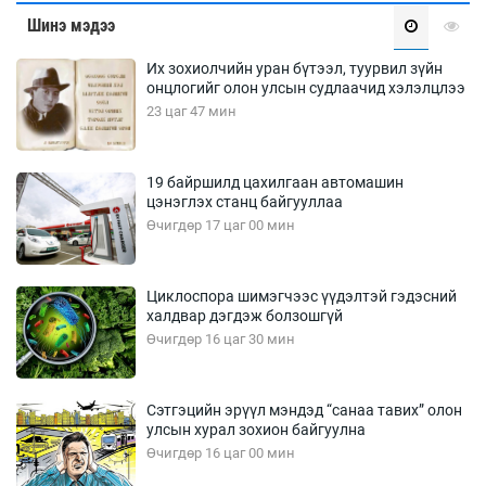
Шинэ мэдээ
Их зохиолчийн уран бүтээл, туурвил зүйн
онцлогийг олон улсын судлаачид хэлэлцлээ
23 цаг 47 мин
19 байршилд цахилгаан автомашин
цэнэглэх станц байгууллаа
Өчигдөр 17 цаг 00 мин
Циклоспора шимэгчээс үүдэлтэй гэдэсний
халдвар дэгдэж болзошгүй
Өчигдөр 16 цаг 30 мин
Сэтгэцийн эрүүл мэндэд “санаа тавих” олон
улсын хурал зохион байгуулна
Өчигдөр 16 цаг 00 мин