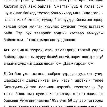
Халхгол руу явж байлаа. Эмэгтэйчүүд ч гэлээ сум
шунгинаж байхад тоохоо больчихоод мал нядалгааны
газарт мах бэлтгэж, хүүхэд багачууд дайсны онгоцоор
хаясан олон мянган ухуулах хуудсыг түүж шатааж
байв. Тэр бүх тээврийг ердийн хөсгөөр амжуулж
байсан юм....” гэж тэмдэглэн үлдээжээ.
Агт морьдын туурай, атан тэмээдийн тавхай улдаж
байхад ард олны нуруу бөхийгөөгүй, зориг шантраагүй
ачааны хүндийг дааж явсан юм. Давж гарсан юм.
Дайн бол үхэл хагацал хоёрыг үүрд дагуулахын учир
шархадсан дайчдынхаа амь насыг аврахын төлөө
Баянтүмэний төв больниц цэргийн госпиталын 7-р
тасаг болж эмч сувилагч ажилчид хэрхэн ажиллаж
байсныг Аймгийн яамны 1939 оны 69 дүгээр тогтоолд