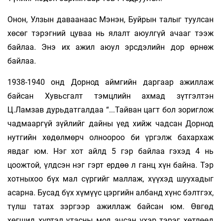
Онон, Улзын даваанаас Мэнэн, Буйрын талыг туулсан
хөсөг тэрэгний цуваа нь ялалт аюулгүй ачааг тээж
байлаа. Энэ их ажил аюул эрсдэлийн дор өрнөж
байлаа.
1938-1940 онд Дорнод аймгийн даргаар ажиллаж
байсан Хувьсгалт тэмцлийн ахмад зүтгэлтэн
Ц.Ламзав дурьдатгалдаа “...Тайван цагт бол зориглож
чадмааргүй зүйлийг дайны үед хийж чадсан Дорнод
нутгийн хөдөлмөрч олноороо би үргэлж бахархаж
явдаг юм. Нэг хот айлд 5 гэр байлаа гэхэд 4 нь
цоожтой, үлдсэн нэг гэрт ердөө л ганц хүн байна. Тэр
хотныхоо бүх мал сүргийг маллаж, хүүхэд шуухадыг
асарна. Бусад бүх хүмүүс цэргийн албанд хүнс бэлтгэх,
түлш татах зэргээр ажиллаж байсан юм. Өвгөд
хөгшид хүртэл утасны мод ачсан үхэр тэрэг хөтлөөд