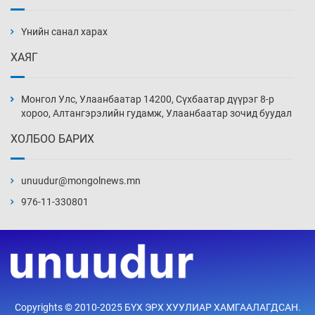
АНУ-ын Цэргийн кибер командлалаын
ажилтнууд амиа хорлох явдал эрс
нэмэгджээ
Үнийн санал харах
Өчигдөр 13 цаг 52 мин
ХАЯГ
Монголын шигшээ Хонконгийн багийг ялж,
эхний хожлоо авлаа
Монгол Улс, Улаанбаатар 14200, Сүхбаатар дүүрэг 8-р
Өчигдөр 13 цаг 30 мин
хороо, Алтангэрэлийн гудамж, Улаанбаатар зочид буудал
ХОЛБОО БАРИХ
Техникийн өндөр үзүүлэлттэй агаарын хөлөг
худалдан авах хүсэлтээ уламжлав
unuudur@mongolnews.mn
Өчигдөр 13 цаг 00 мин
976-11-330801
“Шатахууны бус, бодлогын хомсдол
нүүрлээд байна”
Өчигдөр 12 цаг 30 мин
Дөрвөн чиглэлд шөнийн автобус иргэдэд
Copyrights © 2010-2025 БҮХ ЭРХ ХУУЛИАР ХАМГААЛАГДСАН.
үйлчилж буй гэв