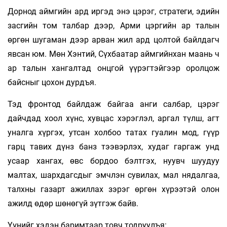
Дорнод аймгийн ард иргэд энэ цэрэг, стратеги, эдийн
засгийн том талбар дээр, Арми цэргийн ар талын
өргөн шугаман дээр арван жил ард цолтой байлдагч
явсан юм. Мөн Хэнтий, Сүхбаатар аймгийнхан маань ч
ар талын хангалтад онцгой үүрэгтэйгээр оролцож
байсныг цохон дурдъя.
Тэд фронтод байлдаж байгаа анги салбар, цэрэг
дайчдад хоол хүнс, хувцас хэрэглэл, аргал түлш, агт
уналга хүргэх, утсан холбоо татах гуалин мод, гүүр
гарц тавих дүнз банз тээвэрлэх, худаг гаргаж унд
усаар хангах, өвс бордоо бэлтгэх, нуувч шуудуу
малтах, шархдагсдыг эмчлэн сувилах, мал нядалгаа,
талхны газарт ажиллах зэрэг өргөн хүрээтэй олон
ажилд өдөр шөнөгүй зүтгэж байв.
Үүнийг хэдэн баримтаар товч тодруулъя: