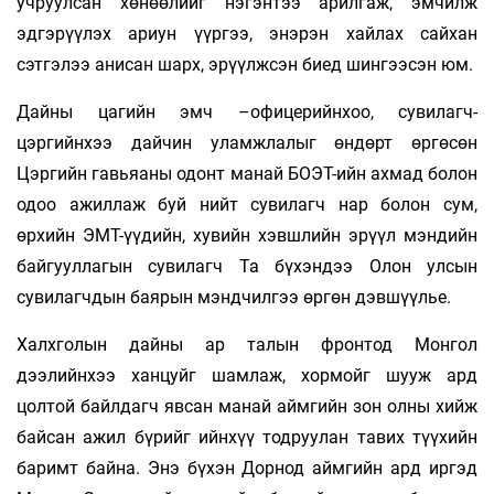
учруулсан хөнөөлийг нэгэнтээ арилгаж, эмчилж
эдгэрүүлэх ариун үүргээ, энэрэн хайлах сайхан
сэтгэлээ анисан шарх, эрүүлжсэн биед шингээсэн юм.
Дайны цагийн эмч –офицерийнхоо, сувилагч-
цэргийнхээ дайчин уламжлалыг өндөрт өргөсөн
Цэргийн гавьяаны одонт манай БОЭТ-ийн ахмад болон
одоо ажиллаж буй нийт сувилагч нар болон сум,
өрхийн ЭМТ-үүдийн, хувийн хэвшлийн эрүүл мэндийн
байгууллагын сувилагч Та бүхэндээ Олон улсын
сувилагчдын баярын мэндчилгээ өргөн дэвшүүлье.
Халхголын дайны ар талын фронтод Монгол
дээлийнхээ ханцуйг шамлаж, хормойг шууж ард
цолтой байлдагч явсан манай аймгийн зон олны хийж
байсан ажил бүрийг ийнхүү тодруулан тавих түүхийн
баримт байна. Энэ бүхэн Дорнод аймгийн ард иргэд