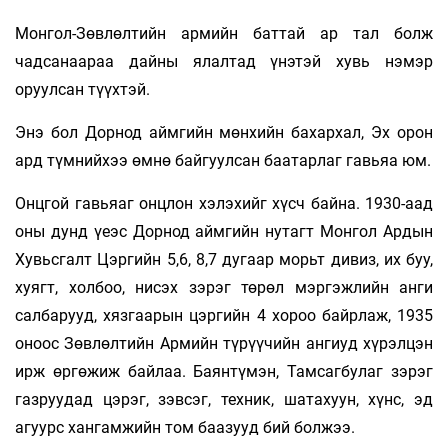
Монгол-Зөвлөлтийн армийн баттай ар тал болж
чадсанаараа дайны ялалтад үнэтэй хувь нэмэр
оруулсан түүхтэй.
Энэ бол Дорнод аймгийн мөнхийн бахархал, Эх орон
ард түмнийхээ өмнө байгуулсан баатарлаг гавьяа юм.
Онцгой гавьяаг онцлон хэлэхийг хүсч байна. 1930-аад
оны дунд үеэс Дорнод аймгийн нутагт Монгол Ардын
Хувьсгалт Цэргийн 5,6, 8,7 дугаар морьт дивиз, их буу,
хуягт, холбоо, нисэх зэрэг төрөл мэргэжлийн анги
салбарууд, хязгаарын цэргийн 4 хороо байрлаж, 1935
оноос Зөвлөлтийн Армийн түрүүчийн ангиуд хүрэлцэн
ирж өргөжиж байлаа. Баянтүмэн, Тамсагбулаг зэрэг
газруудад цэрэг, зэвсэг, техник, шатахуун, хүнс, эд
агуурс хангамжийн том баазууд бий болжээ.