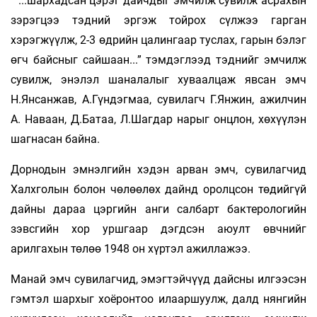
“ ...шархадсан цэрэг дайчдыг эмчилж сувилж асрахын
зэрэгцээ тэдний эргэж тойрох сүлжээ гарган
хэрэгжүүлж, 2-3 өдрийн цалингаар туслах, гарын бэлэг
өгч байсныг сайшаан...” тэмдэглээд тэднийг эмчилж
сувилж, энэлэл шаналалыг хуваалцаж явсан эмч
Н.Янсанжав, А.Гүндэгмаа, сувилагч Г.Янжин, ажилчин
А. Наваан, Д.Батаа, Л.Шагдар нарыг онцлон, хөхүүлэн
шагнасан байна.
Дорнодын эмнэлгийн хэдэн арван эмч, сувилагчид
Халхголын болон чөлөөлөх дайнд оролцсон төдийгүй
дайны дараа цэргийн анги салбарт бактерологийн
зэвсгийн хор уршгаар дэгдсэн аюулт өвчнийг
арилгахын төлөө 1948 он хүртэл ажиллажээ.
Манай эмч сувилагчид, эмэгтэйчүүд дайсны илгээсэн
гэмтэл шархыг хоёронтоо илааршуулж, далд нянгийн