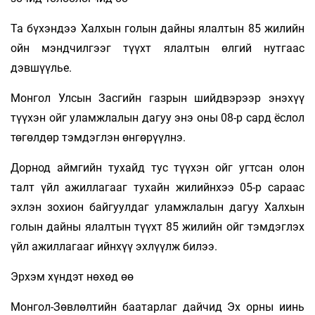
Та бүхэндээ Халхын голын дайны ялалтын 85 жилийн
ойн мэндчилгээг түүхт ялалтын өлгий нутгаас
дэвшүүлье.
Монгол Улсын Засгийн газрын шийдвэрээр энэхүү
түүхэн ойг уламжлалын дагуу энэ оны 08-р сард ёслол
төгөлдөр тэмдэглэн өнгөрүүлнэ.
Дорнод аймгийн тухайд тус түүхэн ойг угтсан олон
талт үйл ажиллагааг тухайн жилийнхээ 05-р сараас
эхлэн зохион байгуулдаг уламжлалын дагуу Халхын
голын дайны ялалтын түүхт 85 жилийн ойг тэмдэглэх
үйл ажиллагааг ийнхүү эхлүүлж билээ.
Эрхэм хүндэт нөхөд өө
Монгол-Зөвлөлтийн баатарлаг дайчид Эх орны иинь