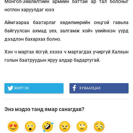
Монгол-Зөвлөлтийн армийн баттай ар тал болсныг
нотлон харуулдаг юээ
Аймгаараа баатарлаг хөдөлмөрийн онцгой гавьяа
байгуулсан ахмад үеэ, залгамж хойч үеийнхэн үүрд
дээдлэн бахархах болно.
Хэн ч мартах ёсгүй, хэзээ ч мартагдах учиргүй Халхын
голын баатруудын яруу алдар бадартугай.
ЖИРГЭХ
ХУВААЛЦАХ
Энэ мэдээ танд ямар санагдав?