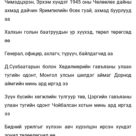
Чимэдцэрэн, Эрхэм хүндэт 1945 оны Чөлөөлөх дайны
ахмад дайчин Яримпилийн Өсөх гуай, ахмад буурлууд
аа
Халхын голын баатруудын үр хүүхэд, төрөл төрөгсөд
өө
Генерал, офицер, ахлагч, түрүүч, байлдагчид аа
Д.Сүхбаатарын болон Хөдөлмөрийн гавъяаны улаан
тугийн одонт, Монгол улсын шилдэг аймаг Дорнод
аймгийн минь ард иргэд ээ
Зүүн бүсийн хөгжлийн тулгуур төв, Цэргийн гавъяаны
улаан тугийн одонт Чойбалсан хотын минь ард иргэд
ээ
Бидний урилгыг хүлээн авч хүрэлцэн ирсэн хүндэт
зочид төлөөлөгчид өө