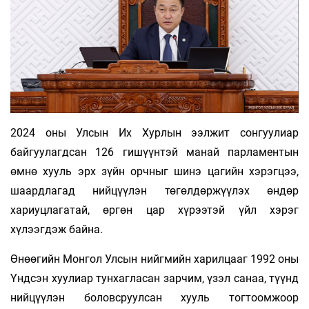
2024 оны Улсын Их Хурлын ээлжит сонгуулиар
байгуулагдсан 126 гишүүнтэй манай парламентын
өмнө хууль эрх зүйн орчныг шинэ цагийн хэрэгцээ,
шаардлагад нийцүүлэн төгөлдөржүүлэх өндөр
хариуцлагатай, өргөн цар хүрээтэй үйл хэрэг
хүлээгдэж байна.
Өнөөгийн Монгол Улсын нийгмийн харилцааг 1992 оны
Үндсэн хуулиар тунхагласан зарчим, үзэл санаа, түүнд
нийцүүлэн боловсруулсан хууль тогтоомжоор