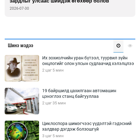
зардлыг улсаас шийдэж өгөхөөр болов
2026-07-30
Шинэ мэдээ
Их зохиолчийн уран бүтээл, туурвил зүйн
онцлогийг олон улсын судлаачид хэлэлцлээ
2 цаг 5 мин
19 байршилд цахилгаан автомашин
цэнэглэх станц байгууллаа
2 цаг 35 мин
Циклоспора шимэгчээс үүдэлтэй гэдэсний
халдвар дэгдэж болзошгүй
3 цаг 5 мин