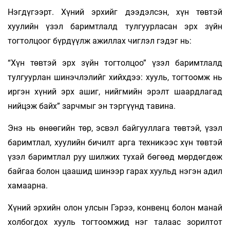
Нэгдүгээрт. Хүний эрхийг дээдэлсэн, хүн төвтэй
хуулийн үзэл баримтлалд тулгуурласан эрх зүйн
тогтолцоог бүрдүүлж ажиллах чиглэл гэдэг нь:
“Хүн төвтэй эрх зүйн тогтолцоо” үзэл баримтлалд
тулгуурлан шинэчлэлийг хийхдээ: хууль, тогтоомж нь
иргэн хүний эрх ашиг, нийгмийн эрэлт шаардлагад
нийцэж байх” зарчмыг эн тэргүүнд тавина.
Энэ нь өнөөгийн төр, эсвэл байгууллага төвтэй, үзэл
баримтлал, хуулийн бичилт арга техникээс хүн төвтэй
үзэл баримтлал руу шилжих тухай бөгөөд мөрдөгдөж
байгаа болон цаашид шинээр гарах хуульд нэгэн адил
хамаарна.
Хүний эрхийн олон улсын Гэрээ, конвенц болон манай
холбогдох хууль тогтоомжид нэг талаас зорилтот