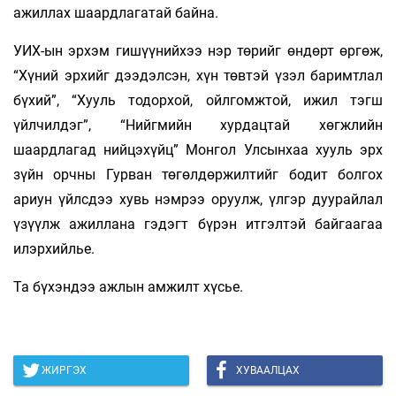
ажиллах шаардлагатай байна.
УИХ-ын эрхэм гишүүнийхээ нэр төрийг өндөрт өргөж,
“Хүний эрхийг дээдэлсэн, хүн төвтэй үзэл баримтлал
бүхий”, “Хууль тодорхой, ойлгомжтой, ижил тэгш
үйлчилдэг”, “Нийгмийн хурдацтай хөгжлийн
шаардлагад нийцэхүйц” Монгол Улсынхаа хууль эрх
зүйн орчны Гурван төгөлдөржилтийг бодит болгох
ариун үйлсдээ хувь нэмрээ оруулж, үлгэр дуурайлал
үзүүлж ажиллана гэдэгт бүрэн итгэлтэй байгаагаа
илэрхийлье.
Та бүхэндээ ажлын амжилт хүсье.
ЖИРГЭХ
ХУВААЛЦАХ