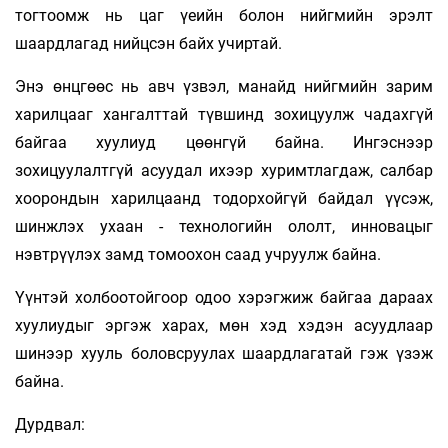
тогтоомж нь цаг үеийн болон нийгмийн эрэлт
шаардлагад нийцсэн байх учиртай.
Энэ өнцгөөс нь авч үзвэл, манайд нийгмийн зарим
харилцааг хангалттай түвшинд зохицуулж чадахгүй
байгаа хуулиуд цөөнгүй байна. Ингэснээр
зохицуулалтгүй асуудал ихээр хуримтлагдаж, салбар
хоорондын харилцаанд тодорхойгүй байдал үүсэж,
шинжлэх ухаан - технологийн ололт, инновацыг
нэвтрүүлэх замд томоохон саад учруулж байна.
Үүнтэй холбоотойгоор одоо хэрэгжиж байгаа дараах
хуулиудыг эргэж харах, мөн хэд хэдэн асуудлаар
шинээр хууль боловсруулах шаардлагатай гэж үзэж
байна.
Дурдвал: