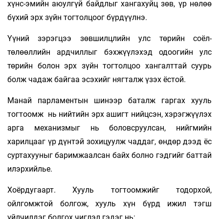
хүнс-эмийн аюулгүй байдлыг хангахуйц зөв, үр нөлөө
бүхий эрх зүйн тогтолцоог бүрдүүлнэ.
Үүний зэрэгцээ зөвшилцлийн улс төрийн соёл-
төлөөллийн ардчиллыг бэхжүүлэхэд одоогийн улс
төрийн болон эрх зүйн тогтолцоо хангалттай суурь
болж чадаж байгаа эсэхийг нягталж үзэх ёстой.
Манай парламентын шинээр баталж гаргах хууль
тогтоомж нь нийтийн эрх ашигт нийцсэн, хэрэгжүүлэх
арга механизмыг нь боловсруулсан, нийгмийн
харилцааг үр дүнтэй зохицуулж чаддаг, өндөр дээд ёс
суртахууныг баримжаалсан байх болно гэдгийг баттай
илэрхийлье.
Хоёрдугаарт. Хууль тогтоомжийг тодорхой,
ойлгомжтой болгож, хууль хүн бүрд ижил тэгш
үйлчилдэг болгох чиглэл гэдэг нь: