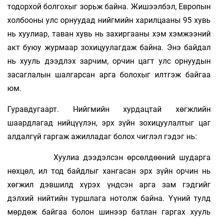
тодорхой болгохыг зорьж байна. Жишээлбэл, Европын
холбооны улс орнуудад нийгмийн харилцааны 95 хувь
нь хуулиар, таван хувь нь захиргааны хэм хэмжээний
акт буюу журмаар зохицуулагдаж байна. Энэ байдал
нь хууль дээдлэх зарчим, орчин цагт улс орнуудын
засаглалын шалгарсан арга болохыг илтгэж байгаа
юм.
Гуравдугаарт. Нийгмийн хурдацтай хөгжлийн
шаардлагад нийцүүлэн, эрх зүйн зохицуулалтыг цаг
алдалгүй гаргаж ажилладаг болох чиглэл гэдэг нь:
Хуулиа дээдэлсэн өрсөлдөөний шударга
нөхцөл, ил тод байдлыг хангасан эрх зүйн орчин нь
хөгжил дэвшилд хүрэх үндсэн арга зам гэдгийг
дэлхий нийтийн туршлага нотолж байна. Үүний тулд
мөрдөж байгаа болон шинээр батлан гаргах хууль