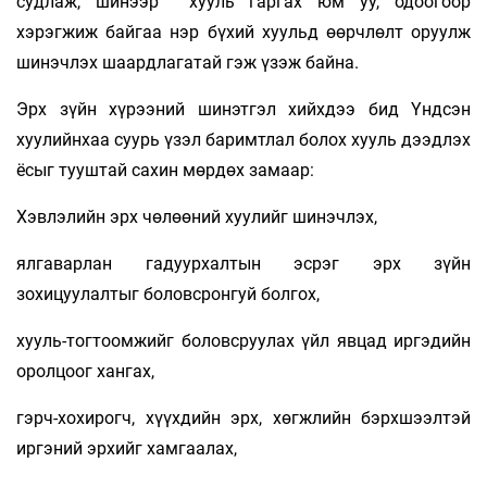
судлаж, шинээр хууль гаргах юм уу, одоогоор
хэрэгжиж байгаа нэр бүхий хуульд өөрчлөлт оруулж
шинэчлэх шаардлагатай гэж үзэж байна.
Эрх зүйн хүрээний шинэтгэл хийхдээ бид Үндсэн
хуулийнхаа суурь үзэл баримтлал болох хууль дээдлэх
ёсыг тууштай сахин мөрдөх замаар:
Хэвлэлийн эрх чөлөөний хуулийг шинэчлэх,
ялгаварлан гадуурхалтын эсрэг эрх зүйн
зохицуулалтыг боловсронгуй болгох,
хууль-тогтоомжийг боловсруулах үйл явцад иргэдийн
оролцоог хангах,
гэрч-хохирогч, хүүхдийн эрх, хөгжлийн бэрхшээлтэй
иргэний эрхийг хамгаалах,