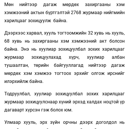
Мөн нийтээр дагаж мөрдөх захиргааны хэм
хэмжээний актын бүртгэлтэй 2768 журмаар нийгмийн
харилцааг зохицуулж байна.
Дээрхээс харвал, хууль тогтоомжийн 32 хувь нь хууль,
68 хувь нь захиргааны хэм хэмжээний акт болсон
байна. Энэ нь хуулиар зохицуулбал зохих харилцааг
журмаар зохицуулахад хүрч, хуулиар албан
тушаалтан, төрийн байгууллагад нийтээр дагаж
мөрдөх хэм хэмжээ тогтоох эрхийг олгож ирснийг
илэрхийлж байна.
Тодруулбал, хуулиар зохицуулбал зохих харилцааг
журмаар зохицуулснаар хүний эрхэд халдах ноцтой үр
дагаварт хүрсэн гэж болох юм.
Улмаар хууль, эрх зүйн орчны дээрх доголдол нь