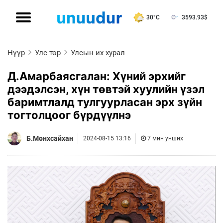
30°C
3593.93
$
Нүүр
Улс төр
Улсын их хурал
Д.Амарбаясгалан: Хүний эрхийг
дээдэлсэн, хүн төвтэй хуулийн үзэл
баримтлалд тулгуурласан эрх зүйн
тогтолцоог бүрдүүлнэ
Б.Мөнхсайхан
2024-08-15 13:16
7 мин унших