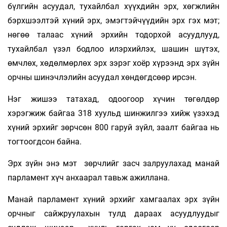
бүлгийн асуудал, тухайлбал хүүхдийн эрх, хөгжлийн
бэрхшээлтэй хүний эрх, эмэгтэйчүүдийн эрх гэх мэт;
нөгөө талаас хүний эрхийн тодорхой асуудлууд,
тухайлбал үзэл бодлоо илэрхийлэх, шашин шүтэх,
өмчлөх, хөдөлмөрлөх эрх зэрэг хоёр хүрээнд эрх зүйн
орчны шинэчлэлийн асуудал хөндөгдсөөр ирсэн.
Нэг жишээ татахад, одоогоор хүчин төгөлдөр
хэрэгжиж байгаа 318 хуульд шинжилгээ хийж үзэхэд
хүний эрхийг зөрчсөн 800 гаруй зүйл, заалт байгаа нь
тогтоогдсон байна.
Эрх зүйн энэ мэт зөрчлийг засч залруулахад манай
парламент хүч анхаарал тавьж ажиллана.
Манай парламент хүний эрхийг хамгаалах эрх зүйн
орчныг сайжруулахын тулд дараах асуудлуудыг