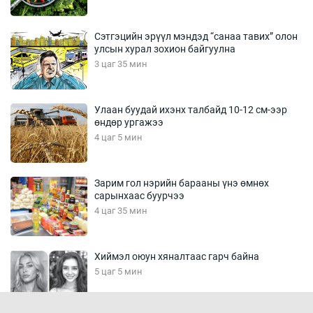
Сэтгэцийн эрүүл мэндэд “санаа тавих” олон
улсын хурал зохион байгуулна
3 цаг 35 мин
Улаан буудай ихэнх талбайд 10-12 см-ээр
өндөр ургажээ
4 цаг 5 мин
Зарим гол нэрийн барааны үнэ өмнөх
сарынхаас буурчээ
4 цаг 35 мин
Хиймэл оюун хяналтаас гарч байна
5 цаг 5 мин