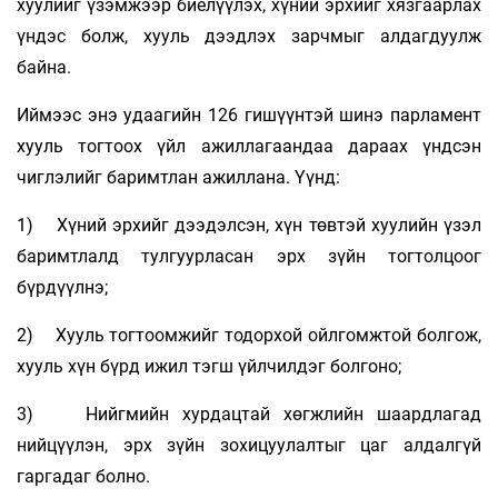
хуулийг үзэмжээр биелүүлэх, хүний эрхийг хязгаарлах
үндэс болж, хууль дээдлэх зарчмыг алдагдуулж
байна.
Иймээс энэ удаагийн 126 гишүүнтэй шинэ парламент
хууль тогтоох үйл ажиллагаандаа дараах үндсэн
чиглэлийг баримтлан ажиллана. Үүнд:
1) Хүний эрхийг дээдэлсэн, хүн төвтэй хуулийн үзэл
баримтлалд тулгуурласан эрх зүйн тогтолцоог
бүрдүүлнэ;
2) Хууль тогтоомжийг тодорхой ойлгомжтой болгож,
хууль хүн бүрд ижил тэгш үйлчилдэг болгоно;
3) Нийгмийн хурдацтай хөгжлийн шаардлагад
нийцүүлэн, эрх зүйн зохицуулалтыг цаг алдалгүй
гаргадаг болно.