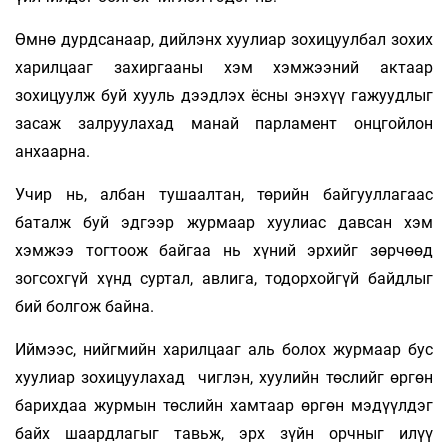
Өмнө дурдсанаар, дийлэнх хуулиар зохицуулбал зохих
харилцааг захиргааны хэм хэмжээний актаар
зохицуулж буй хууль дээдлэх ёсны энэхүү гажуудлыг
засаж залруулахад манай парламент онцгойлон
анхаарна.
Учир нь, албан тушаалтан, төрийн байгууллагаас
баталж буй эдгээр журмаар хуулиас давсан хэм
хэмжээ тогтоож байгаа нь хүний эрхийг зөрчөөд
зогсохгүй хүнд суртал, авлига, тодорхойгүй байдлыг
бий болгож байна.
Иймээс, нийгмийн харилцааг аль болох журмаар бус
хуулиар зохицуулахад чиглэн, хуулийн төслийг өргөн
барихдаа журмын төслийн хамтаар өргөн мэдүүлдэг
байх шаардлагыг тавьж, эрх зүйн орчныг илүү