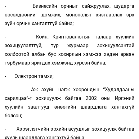
- Бизнесийн орчныг сайжруулах, шударга
өрсөлдөөнийг дэмжих, монополыг хязгаарлах эрх
зүйн орчин хангалтгүй байна;
- Койн, Криптовалютын талаар хуулийн
зохицуулалтгүй, түр журмаар зохицуулсантай
холбоотой албан бус хохирлын хэмжээ хэдэн арван
тэрбумаар яригдах хэмжэнд хүрсэн байна;
- Электрон тамхи;
- Аж ахуйн нэгж хоорондын “Худалдааны
харилцаа”-г зохицуулж байгаа 2002 оны Иргэний
хуулийн заалтууд өнөөгийн шаардлага хангахгүй
болсон;
- Хэрэглэгчийн эрхийн асуудлыг зохицуулж байгаа
хууль шаардлага хангахгүй байна;