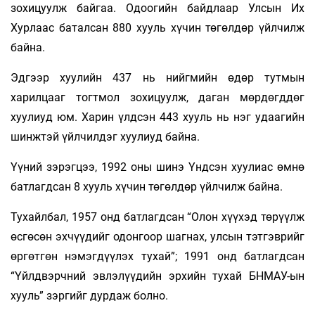
зохицуулж байгаа. Одоогийн байдлаар Улсын Их
Хурлаас баталсан 880 хууль хүчин төгөлдөр үйлчилж
байна.
Эдгээр хуулийн 437 нь нийгмийн өдөр тутмын
харилцааг тогтмол зохицуулж, даган мөрдөгддөг
хуулиуд юм. Харин үлдсэн 443 хууль нь нэг удаагийн
шинжтэй үйлчилдэг хуулиуд байна.
Үүний зэрэгцээ, 1992 оны шинэ Үндсэн хуулиас өмнө
батлагдсан 8 хууль хүчин төгөлдөр үйлчилж байна.
Тухайлбал, 1957 онд батлагдсан “Олон хүүхэд төрүүлж
өсгөсөн эхчүүдийг одонгоор шагнах, улсын тэтгэврийг
өргөтгөн нэмэгдүүлэх тухай”; 1991 онд батлагдсан
“Үйлдвэрчний эвлэлүүдийн эрхийн тухай БНМАУ-ын
хууль” зэргийг дурдаж болно.