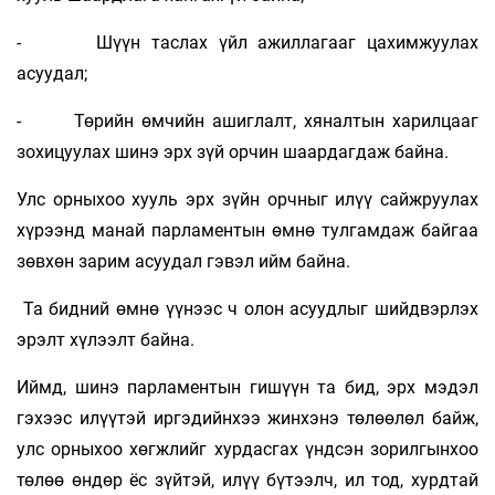
- Шүүн таслах үйл ажиллагааг цахимжуулах
асуудал;
- Төрийн өмчийн ашиглалт, хяналтын харилцааг
зохицуулах шинэ эрх зүй орчин шаардагдаж байна.
Улс орныхоо хууль эрх зүйн орчныг илүү сайжруулах
хүрээнд манай парламентын өмнө тулгамдаж байгаа
зөвхөн зарим асуудал гэвэл ийм байна.
Та бидний өмнө үүнээс ч олон асуудлыг шийдвэрлэх
эрэлт хүлээлт байна.
Иймд, шинэ парламентын гишүүн та бид, эрх мэдэл
гэхээс илүүтэй иргэдийнхээ жинхэнэ төлөөлөл байж,
улс орныхоо хөгжлийг хурдасгах үндсэн зорилгынхоо
төлөө өндөр ёс зүйтэй, илүү бүтээлч, ил тод, хурдтай