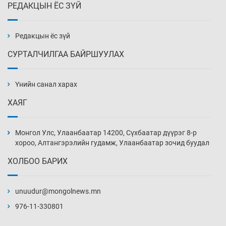
РЕДАКЦЫН ЁС ЗҮЙ
Эмэгтэйчүүд Бээжин, эрэгтэйчүүд Японд
бэлтгэл базаахаар хилийн дээс алхлаа
5 цаг 35 мин
Редакцын ёс зүй
СУРТАЛЧИЛГАА БАЙРШУУЛАХ
АНУ-ын Цэргийн кибер командлалаын
ажилтнууд амиа хорлох явдал эрс
нэмэгджээ
Үнийн санал харах
5 цаг 43 мин
ХАЯГ
Монголын шигшээ Хонконгийн багийг ялж,
эхний хожлоо авлаа
Монгол Улс, Улаанбаатар 14200, Сүхбаатар дүүрэг 8-р
6 цаг 5 мин
хороо, Алтангэрэлийн гудамж, Улаанбаатар зочид буудал
ХОЛБОО БАРИХ
Техникийн өндөр үзүүлэлттэй агаарын хөлөг
худалдан авах хүсэлтээ уламжлав
unuudur@mongolnews.mn
6 цаг 35 мин
976-11-330801
“Шатахууны бус, бодлогын хомсдол