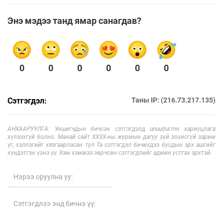
Энэ мэдээ танд ямар санагдав?
0
0
0
0
0
0
Сэтгэгдэл:
Таны IP: (216.73.217.135)
АНХААРУУЛГА: Уншигчдын бичсэн сэтгэгдэлд unuudur.mn хариуцлага
хүлээхгүй болно. Манай сайт ХХЗХ-ны журмын дагуу зүй зохисгүй зарим
үг, хэллэгийг хязгаарласан тул Та сэтгэгдэл бичихдээ бусдын эрх ашгийг
хүндэтгэн үзнэ үү. Хэм хэмжээ зөрчсөн сэтгэгдлийг админ устгах эрхтэй.