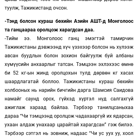
туулж, Та­­жи­кис­­танд очсон.
-Тэнд болсон кураш бөхийн Азийн АШТ-д Монголоос
та ганцаараа оролцож ха­рагд­сан даа.
-Тийм ээ. Монголоос ганц эмэгтэй тамир­чин
Тажикистаны дэвжээнд хүч үзэхээр бол­сон нь хүлээж
авсан буудлын болон зохион бай­гуулж буй албаны
хүмүүсийн анхаар­лыг тат­сан. Тэмцээн эхлэхээс өмнө
би 52 кг-ын жинд оролцохын тулд дөрвөн кг хасах
шаард­ла­га­тай боллоо. Тажикистаны кураш бөхийн
хол­­бооных нь нарийн бичгийн дарга Шамсия Саидова
намайг саунд орох, гүйхэд хүртэл нүд сал­гахгүй
ажиглаж хараад байлаа. Тэрбээр та­нилц­­саныхаа
дараа “Чи тэмцээнд оролцож ча­­да­хааргүй их ядарсан,
ухаан алдаж унахаар ца­райтай харагдсан” гэж билээ.
Тэрбээр сэтгэл нь зовниж, надаас “Чи ус уух уу, хоол