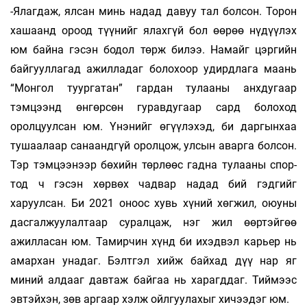
-Ялагдаж, ялсан минь надад давуу тал болсон. Торон
хашаанд ороод түүнийг ялахгүй бол өөрөө нүдүүлэх
юм байна гэсэн бодол төрж билээ. Намайг цэргийн
байгууллагад ажилладаг бо­ло­хоор удирдлага маань
“Монгол туургатан” гар­дан тулааны анхдугаар
тэмцээнд өнгөрсөн гу­­равдугаар сард болоход
оролцуулсан юм. Үнэ­нийг өгүүлэхэд, би даргынхаа
тушаалаар са­­­наанд­­гүй оролцож, улсын аварга болсон.
Тэр тэмцээнээр бөхийн төрлөөс гадна тулааны спор­­
тод ч гэсэн хөрвөх чадвар надад бий гэд­гийг
харуулсан. Би 2021 оноос хувь хүний хөг­жил, оюуны
дасгалжуулалтаар суралцаж, нэг жил өөртэйгөө
ажилласан юм. Тамирчин хүнд би ихэд­вэл карьер нь
амархан унадаг. Бэлтгэл хийж байхад дүү нар яг
миний алдааг давтаж бай­­гаа нь харагддаг. Тиймээс
эвтэйхэн, зөв ар­гаар хэлж ойлгуулахыг хичээдэг юм.