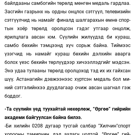
байлдааны самбогийн тө­­рөлд мөнгөн медаль гардлаа.
Засгийн газ­рынх нь ордны онцлох сэтгүүл, телевизийн
сэт­­гүүл­чид нь намайг финалд шалгарахын өм­нө спор­
тын хоёр төрөлд оролцсон гэдэг ут­гаар он­цолж,
ярилцлага авсан юм. Сүүлийн жи­лүүдэд би кураш,
самбо бөхийн тэмцээнд хүч сорьж бай­на. Тиймээс
үзэгчид нь намайг кураш бө­хийн дэлхийн аварга
болох үеэс бөхийн төр­лүү­дээр хичээллэдгийг мэдсэн.
Энэ удаа ту­лаа­ны төрөлд оролцоход тэд их их гайхсан
шүү. Ас­та­на­гийн дэвжээнээс хүртсэн медаль бол ми­
ний сэт­гэлийнхээ дуудлагаар очиж авсан шаг­нал гэж
боддог.
-Та сүүлийн үед туухайтай нөхөрлөж, “Өр­­гөө” гийрийн
академи байгуулсан бай­на билээ.
-Би хилийн 0208 дугаар тусгай салбар "Хилчин"спорт
хорооны тамирчин, дэд ахлагч цолтой. “Өргөө” гий­