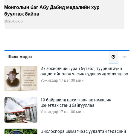
Б.Учрал, Ё.Пүрэвдаш нар Азийн АШТ-д мөнгө,
хүрэл медаль хүртэв
2026-08-06
Шинэ мэдээ
Их зохиолчийн уран бүтээл, туурвил зүйн
онцлогийг олон улсын судлаачид хэлэлцлээ
Уржигдар 17 цаг 30 мин
19 байршилд цахилгаан автомашин
цэнэглэх станц байгууллаа
Уржигдар 17 цаг 00 мин
Циклоспора шимэгчээс үүдэлтэй гэдэсний