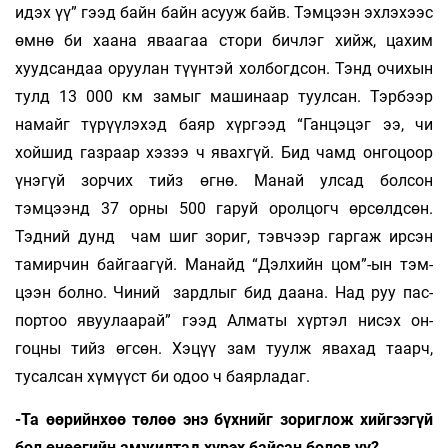
идэх үү” гээд байн байн асууж байв. Тэмцээн эхлэхээс
өм­нө би хаана яваагаа стори бичлэг хийж, ца­хим
хуудсандаа оруулан түүнтэй холбогдсон. Тэнд очихын
тулд 13 000 км замыг машинаар туул­сан. Тэрбээр
намайг түрүүлэхэд баяр хүр­гээд “Ганцэцэг ээ, чи
хойшид газраар хэзээ ч явах­­гүй. Бид чамд онгоцоор
үнэгүй зорчих тийз өг­нө. Манай улсад болсон
тэмцээнд 37 орны 500 гаруй оролцогч өрсөлдсөн.
Тэдний дунд чам шиг зориг, тэвчээр гаргаж ирсэн
тамир­чин бай­гаагүй. Манайд “Дэлхийн цом”-ын тэм­
цээн бол­но. Чиний зардлыг бид даана. Над руу пас­
пор­тоо явуулаарай” гээд Алматы хүртэл нисэх он­
гоцны тийз өгсөн. Хэцүү зам туулж явахад таарч,
тусалсан хүмүүст би одоо ч баярладаг.
-Та өөрийнхөө төлөө энэ бүхнийг зо­риг­лож хийгээгүй
бол өнөөгийн амжилтад хүрэх байсан болов уу?