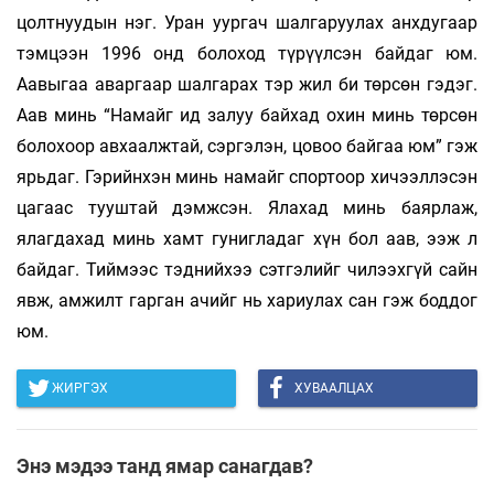
цолтнуудын нэг. Уран уур­гач шалгаруулах анхдугаар
тэмцээн 1996 онд бо­лоход түрүүлсэн байдаг юм.
Аавыгаа авар­гаар шалгарах тэр жил би төрсөн гэдэг.
Аав ми­нь “Намайг ид залуу байхад охин минь төр­сөн
бо­ло­хоор авхаалжтай, сэргэлэн, цовоо бай­­гаа юм” гэж
ярьдаг. Гэрийнхэн минь на­майг спортоор хичээллэсэн
цагаас тууштай дэмж­сэн. Ялахад минь баярлаж,
ялагдахад минь хамт гунигладаг хүн бол аав, ээж л
байдаг. Тий­мээс тэднийхээ сэтгэлийг чилээхгүй сайн
явж, амжилт гарган ачийг нь хариулах сан гэж боддог
юм.
ЖИРГЭХ
ХУВААЛЦАХ
Энэ мэдээ танд ямар санагдав?