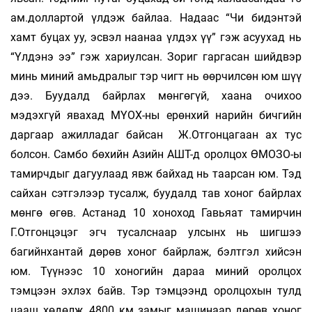
ам.дол­лар­той үлдэж бай­лаа. Надаас “Чи бидэнтэй
хамт бу­­цах уу, эс­вэл наанаа үлдэх үү” гэж асуухад нь
“Үлдэнэ ээ” гэж хариулсан. Зориг гаргасан шийд­­вэр
ми­­нь миний амьдралыг тэр чигт нь өөр­чилсөн юм шүү
дээ. Буудалд байрлах мөн­гө­­гүй, хаана очи­хоо
мэдэхгүй явахад МҮОХ-ны ерөн­­хий на­рийн бичгийн
даргаар ажилладаг бай­сан Ж.От­гон­цагаан ах тус
болсон. Самбо бө­­­хийн Азийн АШТ-д оролцох ӨМОЗО-ы
та­мирч­­дыг дагуулаад явж байхад нь таарсан юм. Тэд
сайхан сэтгэлээр тусалж, буудалд тав хоног байр­­лах
мөнгө өгөв. Астанад 10 хоноход Гавь­яат тамирчин
Г.Отгонцэцэг эгч тусалснаар ул­­­сынх нь шигшээ
багийнхантай дөрөв хоног байр­­лаж, бэлтгэл хийсэн
юм. Түүнээс 10 хоно­гийн да­раа миний оролцох
тэмцээн эхлэх байв. Тэр тэм­цээнд оролцохын тулд
цааш хөдөлж, 4800 км замыг машинаар дөрөв хоног