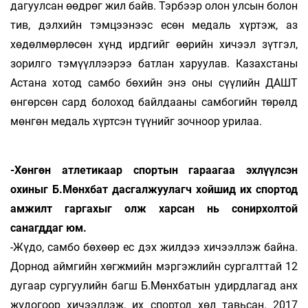
дагуулсан өөдрөг жил байв. Тэрбээр олон улсын болон
тив, дэлхийн тэмцээнээс есөн медаль хүртэж, аз
хөдөлмөрлөсөн хүнд ирдгийг өөрийн хичээл зүтгэл,
зорилго тэмүүллээрээ батлан харуулав. Казахстаны
Астана хотод самбо бөхийн энэ оны сүүлийн ДАШТ
өнгөрсөн сард болоход байлдааны самбогийн төрөлд
мөнгөн медаль хүртсэн түүнийг зочноор урилаа.
-Хөнгөн атлетикаар спортын гараа­гаа эхлүүлсэн
охиныг Б.Мөнхбат дасгал­жуу­лагч хойшид их спортод
амжилт гаргахыг олж харсан нь сонирхолтой
санагддаг юм.
-Жүдо, самбо бөхөөр ес дэх жилдээ хи­чээл­­­лэж байна.
Дорнод аймгийн хөгжмийн мэр­­гэж­лийн сургалттай 12
дугаар сургуулийн багш Б.Мөнх­батын удирдлагад анх
жүдогоор хи­чээл­­лэж, их спортод хөл тавьсан. 2017