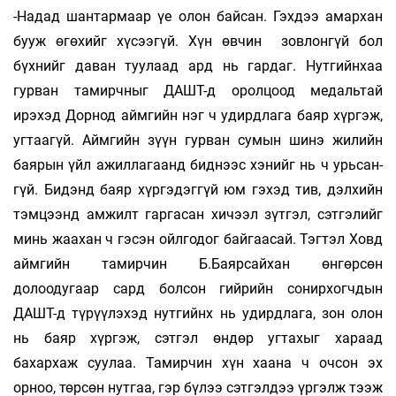
-Надад шантармаар үе олон байсан. Гэхдээ амар­хан
бууж өгөхийг хүсээгүй. Хүн өвчин зов­­лонгүй бол
бүхнийг даван туулаад ард нь гар­даг. Нутгийнхаа
гурван тамирчныг ДАШТ-д орол­цоод медальтай
ирэхэд Дорнод айм­гийн нэг ч удирдлага баяр хүргэж,
угтаагүй. Айм­гийн зүүн гурван сумын шинэ жилийн
бая­рын үйл ажиллагаанд биднээс хэнийг нь ч урь­сан­
гүй. Бидэнд баяр хүргэдэггүй юм гэхэд тив, дэл­­хийн
тэмцээнд амжилт гаргасан хи­чээл зүт­­­­гэл, сэтгэлийг
минь жаахан ч гэсэн ойл­го­дог байгаасай. Тэгтэл Ховд
аймгийн тамир­чин Б.Баяр­­­сайхан өнгөрсөн
долоодугаар сард бол­сон гийрийн сонирхогчдын
ДАШТ-д түрүү­лэ­хэд нутгийнх нь удирдлага, зон олон
нь баяр хүр­гэж, сэтгэл өндөр угтахыг хараад
бахархаж суу­­лаа. Тамирчин хүн хаана ч очсон эх
орноо, төр­­­сөн нутгаа, гэр бүлээ сэтгэлдээ үргэлж тээж