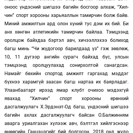
оноос үн­­дэс­ний шигшээ багийн босгоор алхаж, “Хил­
чин” спорт хорооны харьяаллын тамирчин болж байв.
Миний амжилтын ард олон хүний тус дэм их бий. Би
анх хөнгөн атлетикийн тамирчин бай­­­лаа. Тэмцээнд
оролцож байхдаа бэртэл авч, хи­­­чээл­­лэхээ болиход
багш минь “Чи жүдогоор ба­­рилдаад үз” гэж зөвлөж,
10, 11 дүгээр ан­гийн сурагч байхад бүс, улсын
тэмцээнд орол­цуу­лахад сонирхолтой санагдсан.
Намайг бө­хийн спортод амжилт гаргахад мэддэг
бүхнээ харамгүй заасан багш нартаа их баярладаг.
Улаан­баатарт ирээд ямар клубт очихоо мэ­дэх­гүй
явахад “Хилчин” спорт хорооны ерөнхий
дасгалжуулагч Х.Эрдэнэт-Од багш, үндэсний шигшээ
багийн ахлах дасгалжуулагч байсан О.Балжинням
аварга уриалгахан хүлээж авч, бэлтгэл хийлгэснээр
өнөөгийн Ганцэцэгийг бий болгосон. 2018 онд жүдо