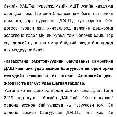
бөхийн УАШТ-д түрүүлж, Азийн АШТ, Азийн наадамд
оролцсон юм. Тэр жил О.Балжинням багш сэтгэлийн
дэм өгч, зоригжуулснаар ДАШТ-д хүч сорьсон. Жү­
догоор гурван жил хичээллээд дэлхийн дэв­жээнд
зодоглоно гэдэг миний хувьд том боломж байв. Тэр
үед дэлхийн дэвжээ ямар байд­гийг жүдо бөх надад
анх мэдрүүлж билээ.
-Казахстанд эмэгтэйчүүдийн байлдааны самбогийн
ДАШТ-ийг анх удаа зохион бай­­гуул­сан нь орон орны
үзэгчдийн со­нирх­лыг их татсан. Астанагийн дэв­
жээнээс та нэг бус удаа шагнал гардлаа.
-Астана хотын дэвжээ надад ээлтэй са­нагд­даг. Тэнд
2019 онд кураш бөхийн ДАШТ-ийг “Ка­зах кураш”
ордонд зохион байгуулахад нь тү­­рүүлсэн юм. Эл
ордонд зохион байгуулсан ДАШТ-д энэ жил би