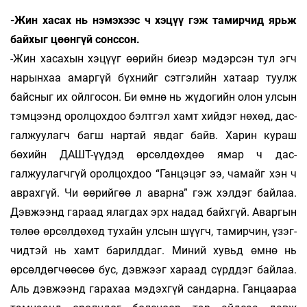
-Жин хасах нь нэмэхээс ч хэцүү гэж тамирчид ярьж
байхыг цөөнгүй сонссон.
-Жин хасахын хэцүүг өөрийн биеэр мэ­дэр­сэн тул эгч
нарынхаа амаргүй бүхнийг сэт­гэ­лийн хатаар туулж
байсныг их ойлгосон. Би өмнө нь жүдогийн олон улсын
тэмцээнд орол­­цохдоо бэлтгэл хамт хийдэг нөхөд, дас­
гал­­жуулагч багш нартай явдаг байв. Харин ку­раш
бөхийн ДАШТ-үүдэд өрсөлдөхдөө ямар ч дас­
галжуулагчгүй оролцохдоо “Ганцэцэг ээ, ча­майг хэн ч
аврахгүй. Чи өөрийгөө л аварна” гэж хэлдэг байлаа.
Дэвжээнд гараад ялагдах эрх надад байхгүй. Аваргын
төлөө өр­сөл­дөхөд тухайн улсын шүүгч, тамирчин, үзэг­
чидтэй нь хамт барилддаг. Миний хувьд өмнө нь
өрсөлдөгчөөсөө бус, дэвжээг хараад сүрд­дэг байлаа.
Аль дэвжээнд гарахаа мэдэхгүй сан­дар­на. Ганцаараа