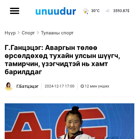
30°C
3593.87
$
Нүүр
Спорт
Тулааны спорт
Г.Ганцэцэг: Аваргын төлөө
өрсөлдөхөд тухайн улсын шүүгч,
тамирчин, үзэгчидтэй нь хамт
барилддаг
Г.Батцэцэг
2024-12-17 17:00
12 мин унших