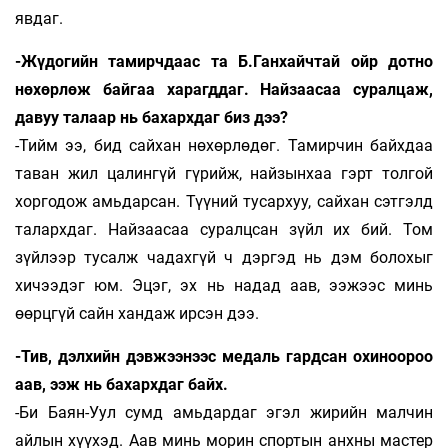
яв­даг.
-Жүдогийн тамирчдаас та Б.Ганхайч­тай ойр дотно
нөхөрлөж байгаа харагддаг. Най­­заасаа суралцаж,
давуу талаар нь бахарх­даг биз дээ?
-Тийм ээ, бид сайхан нөхөрлөдөг. Тамирчин байхдаа
таван жил цалингүй гүрийж, найзынхаа гэрт толгой
хоргодож амьдарсан. Түүний тусар­хуу, сайхан сэтгэлд
талархдаг. Найзаасаа су­ралц­­­­сан зүйл их бий. Том
зүйлээр тусалж чадах­гүй ч дэргэд нь дэм болохыг
хичээдэг юм. Эцэг, эх нь надад аав, ээжээс минь
өөрцгүй сайн хан­даж ирсэн дээ.
-Тив, дэлхийн дэвжээнээс медаль гард­сан охиноороо
аав, ээж нь бахархдаг байх.
-Би Баян-Уул сумд амьдардаг эгэл жирийн мал­чин
айлын хүүхэд. Аав минь морин спор­тын анхны мастер