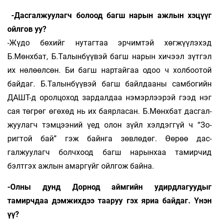
-Дасгалжуулагч болоод багш нарын ажлын хэцүүг
ойлгов уу?
-Жүдо бөхийг нутагтаа эрчимтэй хөг­жүү­лэхэд
Б.Мөнхбат, Б.Талынбүүвэй багш на­рын хичээл зүтгэл
их нөлөөлсөн. Би багш нар­­тай­гаа одоо ч холбоотой
байдаг. Б.Талын­бүүвэй багш байлдааны самбогийн
ДАШТ-д орол­цо­ход зар­далдаа нэмэрлээрэй гээд нэг
сая төг­рөг өгө­хөд нь их баярласан. Б.Мөнх­бат дас­гал­
жуу­лагч тэмцээний үед олон зүйл хэл­дэг­гүй ч “Зо­
ригтой бай” гэж байнга зөвлөдөг. Өө­рөө дас­
галжуулагч болчхоод багш нарын­хаа та­мир­чид
бэлтгэх ажлын амаргүйг ойлгож бай­на.
-Олны дунд Дорнод аймгийн удирд­лагуудыг
тамирчдаа дэмжихдээ тааруу гэх яриа байдаг. Үнэн
үү?