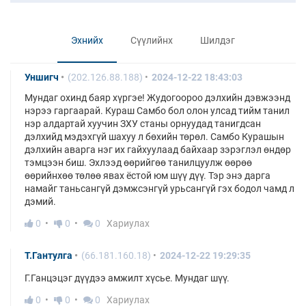
Эхнийх
Сүүлийнх
Шилдэг
Уншигч
(202.126.88.188)
2024-12-22 18:43:03
Мундаг охинд баяр хүргэе! Жудогоороо дэлхийн дэвжээнд
нэрээ гаргаарай. Кураш Самбо бол олон улсад тийм танил
нэр алдартай хуучин ЗХУ станы орнуудад танигдсан
дэлхийд мэдэхгүй шахуу л бөхийн төрөл. Самбо Курашын
дэлхийн аварга нэг их гайхуулаад байхаар зэрэглэл өндөр
тэмцээн биш. Эхлээд өөрийгөө танилцуулж өөрөө
өөрийнхөө төлөө явах ёстой юм шүү дүү. Тэр энэ дарга
намайг таньсангүй дэмжсэнгүй урьсангүй гэх бодол чамд л
дэмий.
0
0
0
Хариулах
Т.Гантулга
(66.181.160.18)
2024-12-22 19:29:35
Г.Ганцэцэг дүүдээ амжилт хүсье. Мундаг шүү.
0
0
0
Хариулах