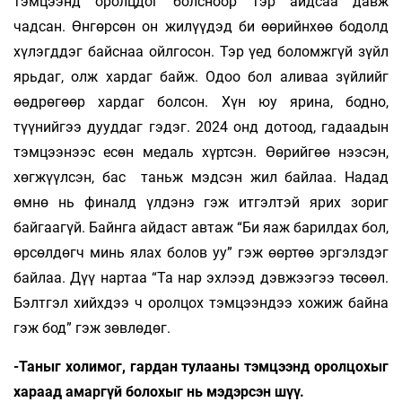
тэмцээнд оролц­дог болс­ноор тэр айдсаа давж
чадсан. Өнгөрсөн он жи­лүү­дэд би өөрийнхөө бодолд
хүлэгддэг байснаа ойлгосон. Тэр үед боломжгүй зүйл
ярь­даг, олж хардаг байж. Одоо бол аливаа зүй­лийг
өөдрөгөөр хар­даг болсон. Хүн юу ярина, бодно,
түүнийгээ дууд­­даг гэдэг. 2024 онд до­тоод, гадаадын
тэм­цээ­­нээс есөн ме­даль хүрт­сэн. Өөрийгөө нээсэн,
хөг­жүүлсэн, бас таньж мэд­сэн жил байлаа. На­дад
өмнө нь финалд үл­дэнэ гэж итгэлтэй ярих зориг
байгаагүй. Байн­га айдаст автаж “Би яаж барил­дах бол,
өр­сөлдөгч минь ялах болов уу” гэж өөр­төө эр­гэлз­дэг
байлаа. Дүү нартаа “Та нар эхлээд дэвжээгээ төсөөл.
Бэлтгэл хийх­дээ ч орол­­цох тэмцээндээ хо­жиж байна
гэж бод” гэж зөв­лөдөг.
-Таныг холимог, гардан тулааны тэм­цээнд оролцохыг
хараад амаргүй болохыг нь мэдэрсэн шүү.