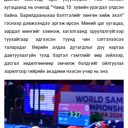
хугацаанд нь очи­ход “Чамд 10 хувийн урагдал үлдсэн
байна. Ба­­рил­­дааныхаа бэлтгэлийг хөнгөн хийж эхэл”
гэс­нээр дэвжээндээ эргэж ирсэн. Миний цаг хуга­цаа,
зардал мөнгийг хэмнэж, хагалгаанд оруу­лалгүйгээр
туухайгаар эдгээсэн түүнд чин сэт­гэлээсээ
талархдаг. Өөрийн алдаа дутагдлыг дүү нартаа
давтуулахгүйн тулд бэртэл гэмт­лийг өөр зүйлээр,
дасгал хөдөлгөөнөөр эмчилж болд­гийг ойлгуулах
зорилгоор гийрийн академи нээ­сэн учир нь энэ.