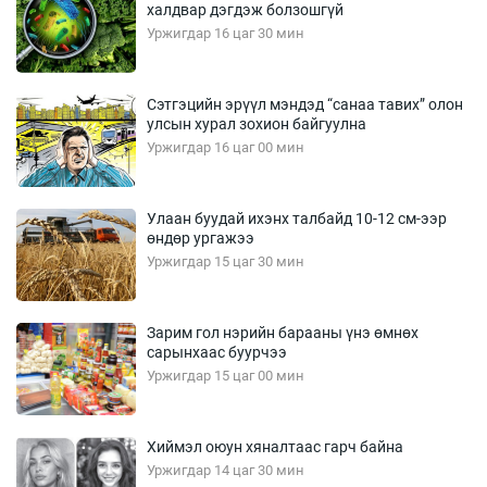
халдвар дэгдэж болзошгүй
Уржигдар 16 цаг 30 мин
Сэтгэцийн эрүүл мэндэд “санаа тавих” олон
улсын хурал зохион байгуулна
Уржигдар 16 цаг 00 мин
Улаан буудай ихэнх талбайд 10-12 см-ээр
өндөр ургажээ
Уржигдар 15 цаг 30 мин
Зарим гол нэрийн барааны үнэ өмнөх
сарынхаас буурчээ
Уржигдар 15 цаг 00 мин
Хиймэл оюун хяналтаас гарч байна
Уржигдар 14 цаг 30 мин