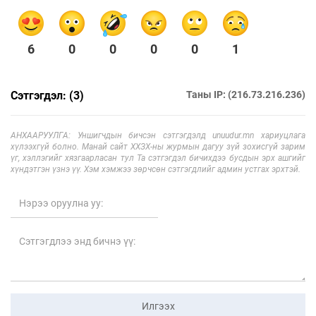
6
0
0
0
0
1
Сэтгэгдэл: (3)
Таны IP: (216.73.216.236)
АНХААРУУЛГА: Уншигчдын бичсэн сэтгэгдэлд unuudur.mn хариуцлага
хүлээхгүй болно. Манай сайт ХХЗХ-ны журмын дагуу зүй зохисгүй зарим
үг, хэллэгийг хязгаарласан тул Та сэтгэгдэл бичихдээ бусдын эрх ашгийг
хүндэтгэн үзнэ үү. Хэм хэмжээ зөрчсөн сэтгэгдлийг админ устгах эрхтэй.
Илгээх