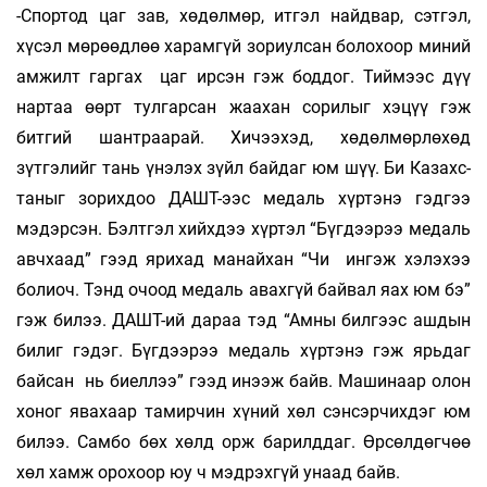
-Спортод цаг зав, хөдөлмөр, итгэл найдвар, сэтгэл,
хүсэл мөрөөдлөө харамгүй зориулсан бо­лохоор миний
амжилт гаргах цаг ирсэн гэж бод­дог. Тиймээс дүү
нартаа өөрт тулгарсан жаа­хан сорилыг хэцүү гэж
битгий шантраарай. Хи­чээ­хэд, хөдөлмөрлөхөд
зүтгэлийг тань үнэ­­лэх зүйл байдаг юм шүү. Би Ка­захс­
та­ныг зорихдоо ДАШТ-ээс медаль хүртэнэ гэд­­гээ
мэдэрсэн. Бэлт­гэл хийхдээ хүртэл “Бүг­дээрээ медаль
авч­хаад” гээд ярихад манайхан “Чи ингэж хэ­лэхээ
болиоч. Тэнд очоод медаль авахгүй бай­вал яах юм бэ”
гэж билээ. ДАШТ-ий дараа тэд “Ам­ны билгээс ашдын
билиг гэдэг. Бүгдээрээ медаль хүртэнэ гэж ярьдаг
байсан нь биеллээ” гээд инээж байв. Машинаар олон
хоног явахаар тамирчин хүний хөл сэн­сэр­чих­дэг юм
билээ. Самбо бөх хөлд орж барилд­даг. Өр­сөл­дөгчөө
хөл хамж орохоор юу ч мэдрэхгүй унаад байв.