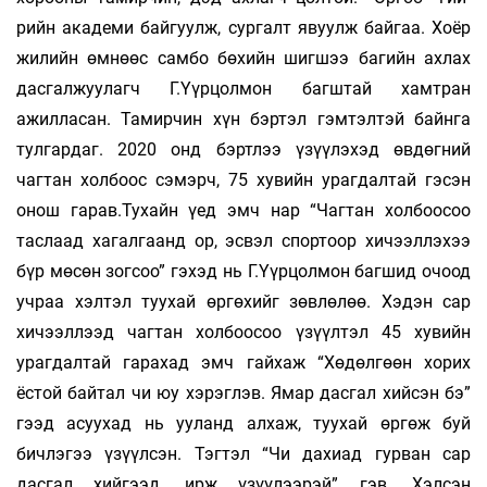
рийн академи байгуулж, сургалт явуулж бай­гаа. Хоёр
жилийн өмнөөс самбо бөхийн шиг­шээ багийн ахлах
дасгалжуулагч Г.Үүр­цолмон багш­тай хамтран
ажилласан. Тамирчин хүн бэр­­тэл гэмтэлтэй байнга
тулгардаг. 2020 онд бэрт­­лээ үзүүлэхэд өвдөгний
чагтан холбоос сэ­мэрч, 75 хувийн урагдалтай гэсэн
онош гарав.Тухайн үед эмч нар “Чагтан холбоосоо
таслаад хагалгаанд ор, эсвэл спортоор хичээллэхээ
бүр мө­сөн зогсоо” гэхэд нь Г.Үүрцолмон багшид очоод
учраа хэлтэл туухай өргөхийг зөвлөлөө. Хэ­­дэн сар
хичээллээд чагтан холбоосоо үзүүл­тэл 45 хувийн
урагдалтай гарахад эмч гайхаж “Хөдөлгөөн хорих
ёстой байтал чи юу хэрэглэв. Ямар дасгал хийсэн бэ”
гээд асуухад нь ууланд алхаж, туухай өргөж буй
бичлэгээ үзүүлсэн. Тэгтэл “Чи дахиад гурван сар
дасгал хийгээд, ирж үзүүлээрэй” гэв. Хэлсэн