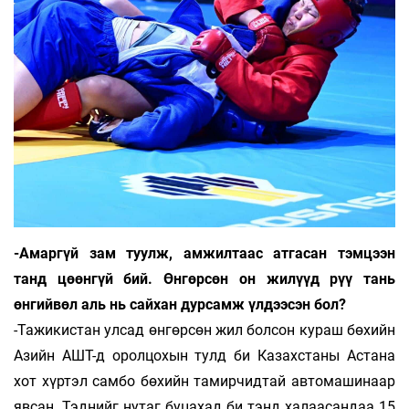
-Амаргүй зам туулж, амжилтаас атгасан тэмцээн
танд цөөнгүй бий. Өнгөрсөн он жилүүд рүү тань
өнгийвөл аль нь сайхан дурсамж үлдээсэн бол?
-Тажикистан улсад өнгөрсөн жил болсон ку­раш бөхийн
Азийн АШТ-д оролцохын тулд би Ка­­захстаны Астана
хот хүртэл самбо бө­хийн та­мир­­чидтай автомашинаар
явсан. Тэд­нийг ну­таг буцахад би тэнд халаасандаа 15