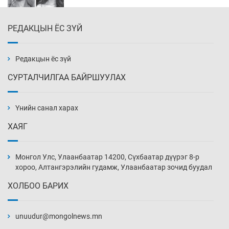
РЕДАКЦЫН ЁС ЗҮЙ
Эмэгтэйчүүд Бээжин, эрэгтэйчүүд Японд
бэлтгэл базаахаар хилийн дээс алхлаа
Уржигдар 14 цаг 00 мин
Редакцын ёс зүй
СУРТАЛЧИЛГАА БАЙРШУУЛАХ
АНУ-ын Цэргийн кибер командлалаын
ажилтнууд амиа хорлох явдал эрс
нэмэгджээ
Үнийн санал харах
Уржигдар 13 цаг 52 мин
ХАЯГ
Монголын шигшээ Хонконгийн багийг ялж,
эхний хожлоо авлаа
Монгол Улс, Улаанбаатар 14200, Сүхбаатар дүүрэг 8-р
Уржигдар 13 цаг 30 мин
хороо, Алтангэрэлийн гудамж, Улаанбаатар зочид буудал
ХОЛБОО БАРИХ
Техникийн өндөр үзүүлэлттэй агаарын хөлөг
худалдан авах хүсэлтээ уламжлав
unuudur@mongolnews.mn
Уржигдар 13 цаг 00 мин