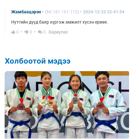
Жамбаацэрэн
(66.181.161.172)
2024-12-22 22:41:54
Нутгийн дүүд баяр хүргэж амжилт хүсэн ерөөе.
0
0
0
Хариулах
Холбоотой мэдээ