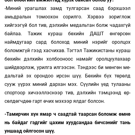
-Миний урагшлах замд тулгарсан саад бэрх­­­шээл
амьдралын томоохон сорилго. Хэр­вээ зориглож
хийгээгүй бол тив, дэлхийн ме­даль­­тан болж чадахгүй
байлаа. Тажик кураш бө­хийн ДАШТ өнгөрсөн
наймдугаар сард бо­ло­ход ми­ний нэрийг оролцох
боломжгүй гээд хас­чи­хав. Тэгтэл Тажикистаны кураш
бөхийн дэл­хийн хол­бооноос на­майг орол­цуулахаар
шийд­вэр­­лэж, урилга ил­гээ­сэн. Тэндээс би мөнгөн ме­
даль­тай эх орон­доо ир­сэн шүү. Бөхийн бүх тө­рөлд
сууж үүрэх ми­ний дархан мэх. Сүү­лийн үед тулааны
спор­тоор хичээллэснээр тив, дэл­хийн тэмцээнд өр­
сөл­дөгчдөө гарт өчих мэхээр ял­даг болсон.
-Тамирчин хүн ямар ч саадтай таарсан бо­ломж өмнө
нь байдаг гэдгийг цахим хууд­сандаа бичсэнийг тань
уншаад ойл­го­сон шүү.