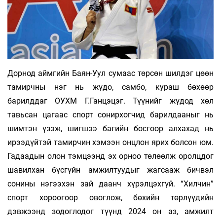
Дорнод аймгийн Баян-Уул сумаас төрсөн шилдэг цөөн
тамирчны нэг нь жүдо, самбо, кураш бөхөөр
барилддаг ОУХМ Г.Ганцэцэг. Түүнийг жүдод хөл
тавьсан цагаас спорт сонирхогчид барилдааныг нь
шимтэн үзэж, шигшээ багийн босгоор алхахад нь
ирээдүйтэй тамирчин хэмээн онцлон ярих болсон юм.
Гадаадын олон тэмцээнд эх орноо төлөөлж оролцдог
шавилхан бүсгүйн амжилтуудыг жагсааж бичвэл
сонины нэгээхэн зай даанч хүрэлцэхгүй. “Хилчин”
спорт хороогоор овоглож, бөхийн төрлүүдийн
дэвжээнд зодоглодог түүнд 2024 он аз, амжилт