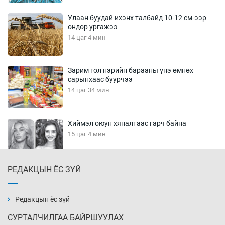
Улаан буудай ихэнх талбайд 10-12 см-ээр
өндөр ургажээ
14 цаг 4 мин
Зарим гол нэрийн барааны үнэ өмнөх
сарынхаас буурчээ
14 цаг 34 мин
Хиймэл оюун хяналтаас гарч байна
15 цаг 4 мин
РЕДАКЦЫН ЁС ЗҮЙ
Эмэгтэйчүүд Бээжин, эрэгтэйчүүд Японд
бэлтгэл базаахаар хилийн дээс алхлаа
15 цаг 34 мин
Редакцын ёс зүй
СУРТАЛЧИЛГАА БАЙРШУУЛАХ