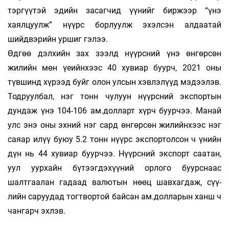
тэргүүтэй эдийн засаг­чид үү­­нийг биржээр “үнэ
хаялцуулж” нүүрс бор­­­­луулж эхэлсэн алдаатай
шийдвэрийн уршиг гэлээ.
Өдгөө дэлхийн зах зээлд нүүрсний үнэ өнгөрсөн
жилийн мөн үеийнхээс 40 ху­­виар буурч, 2021 оны
түвшинд хүрээд буйг олон улсын хэвлэлүүд мэдээлэв.
Тод­руул­­­бал, нэг тонн чулуун нүүрсний экспор­­тын
дундаж үнэ 104-106 ам.долларт хүрч буурчээ. Манай
улс энэ оны эхний нэг сард өнгөрсөн жилийнхээс нэг
саяар илүү буюу 5.2 тонн нүүрс экспортолсон ч үнийн
дүн нь 44 хувиар буурчээ. Нүүрс­ний экс­порт саатан,
уул уурхайн бү­тээг­дэ­­­хүү­­ний орлого буурснаас
шалтгаа­лан га­даад валютын нөөц шавхагдаж, сүү­
лийн саруудад тогтвортой байсан ам.долла­­рын ханш ч
чангарч эхлэв.