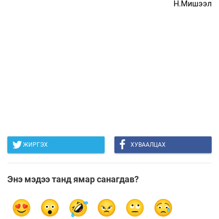
Н.Мишээл
ЖИРГЭХ
ХУВААЛЦАХ
Энэ мэдээ танд ямар санагдав?