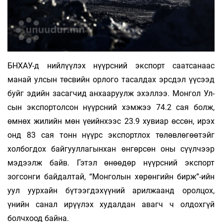
БНХАУ-д нийлүүлэх нүүрсний экс­порт саатсанаас
манай улсын төсвийн ор­лого та­сал­дах эрсдэл үүсээд
буйг эдийн засаг­­чид анхааруулж эхэллээ. Монгол Ул­
сын экспортолсон нүүрсний хэмжээ 74.2 сая болж,
өмнөх жилийн мөн үеийнхээс 23.9 хувиар өссөн, ирэх
онд 83 сая тонн нүүрс экспортлох төлөвлөгөөтэйг
холбогдох бай­­­гууллагынхан өнгөрсөн оны сүүлчээр
мэ­дээлж байв. Гэтэл өнөөдөр нүүрсний экспорт
зогсонги байдалтай, “Монголын хө­рөнгийн бирж”-ийн
уул уурхайн бү­тээг­­дэхүүний арилжаанд оролцох,
үнийн санал ирүүлэх худалдан авагч ч олдохгүй
болчхоод байна.