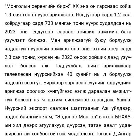
“Монголын хөрөнгийн бирж” ХК энэ он гарснаас хойш
1.9 сая тонн нүүрс арилж­­­­­­жээ. Нэгдүгээр сард 1.2 сая,
хоёр­ду­­гаар сард 733 мян­­­ган тонн нүүрс худалд­­сан нь
2023 оны есдүгээр сараас хойших хам­­гийн бага
үзүүлэлт болжээ. Мөн арилжаа­­­­гүй буюу борлуулж
чадаагүй нүүрсний хэм­­­­­­­жээ энэ оны эхний хоёр сард
2.3 сая тоннд хүрсэн нь 2023 оноос хойших дээд үзүү­­­­
лэлт болсон аж. Тодруулбал, нийт арил­­­­­­жихаар
төлөвлөсөн нүүрснийхээ 40 ху­­вийг нь л борлуулж
чадсан гэсэн үг. Бир­­­жээр зарласан сүүлийн өдрүүдийн
арил­­­­­­жаа орол­­цох хүнгүйгээс ээлж да­­­раа­­лан ам­жилт­­
гүй болсон нь ч цахим системээс ха­­раг­­­даж байна.
Нүүрсний экспорт саатсан шалт­гаа­­­­ныг Аж үйлдвэр,
эрдэс баялгийн яам, “Эр­­­­дэ­­нэс Монгол”-ынхон БНХАУ-
ын хил дээрх агуу­­лахууд дүүрсэн, татан авалт удаа­­­­
ширсантай холбоотой гэж мэдээл­­­­­сэн. Тэг­­вэл Д.Ангар