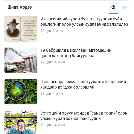
Шинэ мэдээ
Их зохиолчийн уран бүтээл, туурвил зүйн
онцлогийг олон улсын судлаачид хэлэлцлээ
12 цаг 4 мин
19 байршилд цахилгаан автомашин
цэнэглэх станц байгууллаа
12 цаг 34 мин
Циклоспора шимэгчээс үүдэлтэй гэдэсний
халдвар дэгдэж болзошгүй
13 цаг 4 мин
Сэтгэцийн эрүүл мэндэд “санаа тавих” олон
улсын хурал зохион байгуулна
13 цаг 34 мин