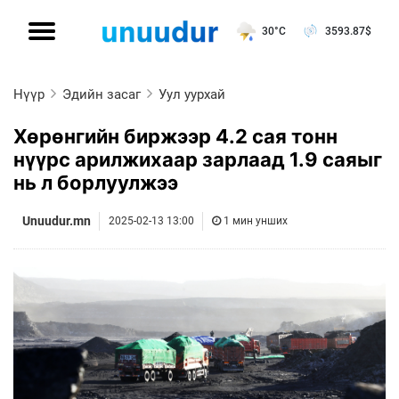
30°C
3593.87
$
Нүүр
Эдийн засаг
Уул уурхай
Хөрөнгийн биржээр 4.2 сая тонн
нүүрс арилжихаар зарлаад 1.9 саяыг
нь л борлуулжээ
Unuudur.mn
2025-02-13 13:00
1 мин унших