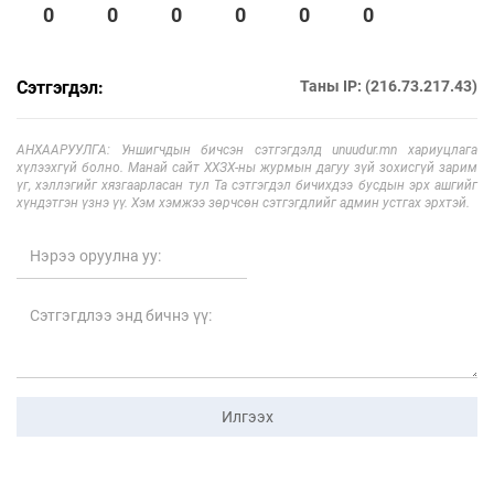
0
0
0
0
0
0
Сэтгэгдэл:
Таны IP: (216.73.217.43)
АНХААРУУЛГА: Уншигчдын бичсэн сэтгэгдэлд unuudur.mn хариуцлага
хүлээхгүй болно. Манай сайт ХХЗХ-ны журмын дагуу зүй зохисгүй зарим
үг, хэллэгийг хязгаарласан тул Та сэтгэгдэл бичихдээ бусдын эрх ашгийг
хүндэтгэн үзнэ үү. Хэм хэмжээ зөрчсөн сэтгэгдлийг админ устгах эрхтэй.
Илгээх