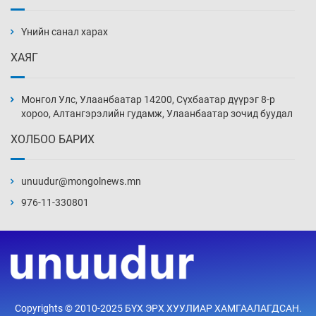
АНУ-ын Цэргийн кибер командлалаын
ажилтнууд амиа хорлох явдал эрс
нэмэгджээ
Үнийн санал харах
15 цаг 42 мин
ХАЯГ
Монголын шигшээ Хонконгийн багийг ялж,
эхний хожлоо авлаа
Монгол Улс, Улаанбаатар 14200, Сүхбаатар дүүрэг 8-р
16 цаг 4 мин
хороо, Алтангэрэлийн гудамж, Улаанбаатар зочид буудал
ХОЛБОО БАРИХ
Техникийн өндөр үзүүлэлттэй агаарын хөлөг
худалдан авах хүсэлтээ уламжлав
unuudur@mongolnews.mn
16 цаг 34 мин
976-11-330801
“Шатахууны бус, бодлогын хомсдол
нүүрлээд байна”
17 цаг 4 мин
Дөрвөн чиглэлд шөнийн автобус иргэдэд
Copyrights © 2010-2025 БҮХ ЭРХ ХУУЛИАР ХАМГААЛАГДСАН.
үйлчилж буй гэв