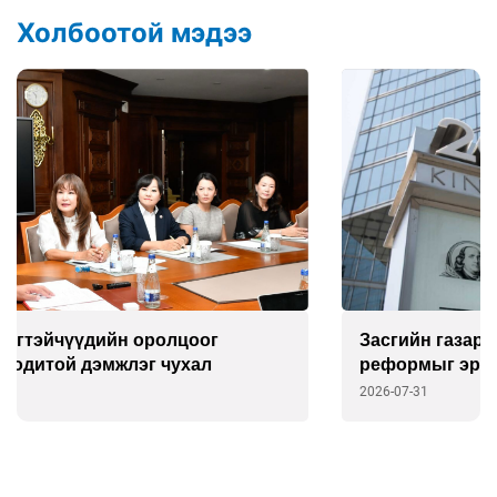
Холбоотой мэдээ
Засгийн газар төрийн өмчит компаниудын
реформыг эрчимжүүлэхэд “Franklin
Templeton”-той хамтарна
2026-07-31