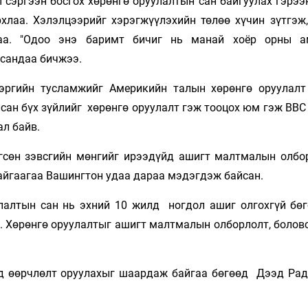
 сэргээн босгох хөрөнгө оруулалтын сан байгуулах гэрээ
хлаа. Хэлэлцээрийг хэрэгжүүлэхийн төлөө хүчин зүтгэж,
лаа. "Одоо энэ баримт бичиг нь манай хоёр орны 
дсандаа бичжээ.
цэргийн тусламжийг Америкийн талын хөрөнгө оруулал
лсан бүх зүйлийг хөрөнгө оруулалт гэж тооцох юм гэж BBC
л байв.
гсөн зэвсгийн мөнгийг ирээдүйд ашигт малтмалын олбо
байгаагаа Вашингтон удаа дараа мэдэгдэж байсан.
улалтын сан нь эхний 10 жилд ногдол ашиг олгохгүй бө
. Хөрөнгө оруулалтыг ашигт малтмалын олборлолт, боловс
д өөрчлөлт оруулахыг шаардаж байгаа бөгөөд Дээд Рад