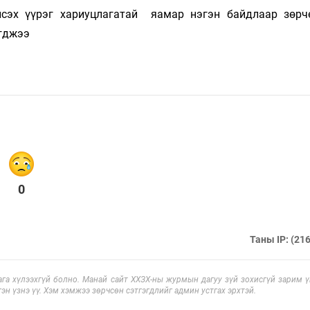
сэх үүрэг хариуцлагатай яамар нэгэн байдлаар зөрч
гджээ
0
Таны IP: (216
га хүлээхгүй болно. Манай сайт ХХЗХ-ны журмын дагуу зүй зохисгүй зарим үг
эн үзнэ үү. Хэм хэмжээ зөрчсөн сэтгэгдлийг админ устгах эрхтэй.