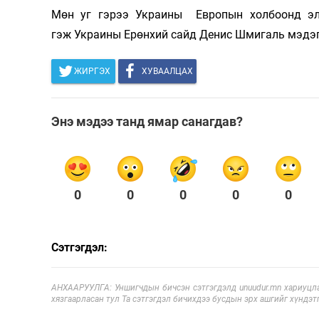
Мөн уг гэрээ Украины Европын холбоонд эл
гэж Украины Ерөнхий сайд Денис Шмигаль мэдэ
ЖИРГЭХ
ХУВААЛЦАХ
Энэ мэдээ танд ямар санагдав?
0
0
0
0
0
Сэтгэгдэл:
АНХААРУУЛГА: Уншигчдын бичсэн сэтгэгдэлд unuudur.mn хариуцла
хязгаарласан тул Та сэтгэгдэл бичихдээ бусдын эрх ашгийг хүндэтг