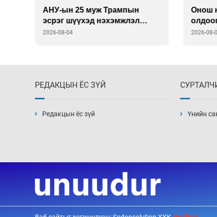
Онош нь бүү хэл, ул мөр нь ч
NYT:БНХАУ
олдоогүй онгоцны ослууд
иргэд
асар 
2026-08-04
2026-08
систе
РЕДАКЦЫН ЁС ЗҮЙ
СУРТАЛЧ
Редакцын ёс зүй
Үнийн са
Вэб сайтыг хөгжүүлсэн: Sodonsolution ХХК