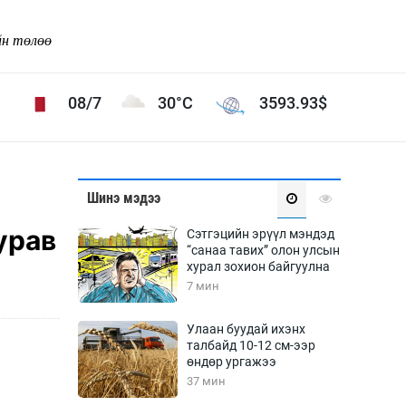
йн төлөө
08/7
30°C
3593.93
$
Соёл урлаг
Шинэ мэдээ
ой хөгжлийн зорилго -
Сонгодог урлаг
урав
Сэтгэцийн эрүүл мэндэд
Ардын урлаг
“санаа тавих” олон улсын
хурал зохион байгуулна
Дүрслэх урлаг
7 мин
Өв соёл
таг
Кино урлаг
Улаан буудай ихэнх
талбайд 10-12 см-ээр
 орчин
Цирк
өндөр ургажээ
ол
37 мин
Рок поп, хип хоп
энд