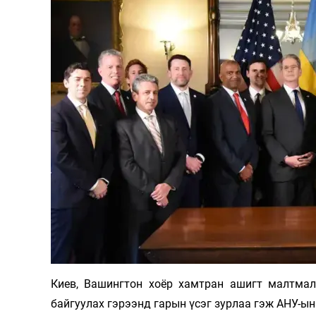
126-гийн НЭГ
Ертөнц
Спорт
Нийгэм
Бөх
Техник технологи
Сагсан бөмбөг
Шинжлэх ухаан
Хөлбөмбөг
Сонин хачин
Олимпын төрөл
Киев, Вашингтон хоёр хамтран ашигт малтмал
Дэлхийн монгол
Тулааны спорт
байгуулах гэрээнд гарын үсэг зурлаа гэж АНУ-ы
Олимпын бус төр