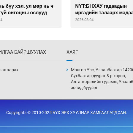
 гадаадын
Өмнөд Солонгост хэд х
ийн талаарх мэдээллийг
иргэдийг гудамжинд га
өргөн дижитал
байхыг анхааруулжээ
-04
2026-08-04
мээр цуглуулдаг
ИЛГАА БАЙРШУУЛАХ
ХАЯГ
нал харах
Монгол Улс, Улаанбаатар 1420
Сүхбаатар дүүрэг 8-р хороо,
Алтангэрэлийн гудамж, Улаан
зочид буудал
Copyrights © 2010-2025 БҮХ ЭРХ ХУУЛИАР ХАМГААЛАГДСАН.