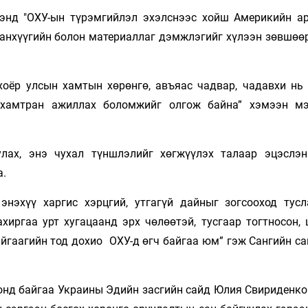
энд "ОХУ-ын түрэмгийлэл эхэлснээс хойш Америкийн а
анхүүгийн болон материаллаг дэмжлэгийг хүлээн зөвшөөр
оёр улсын хамтын хөрөнгө, авъяас чадвар, чадавхи нь
д хамтран ажиллах боломжийг олгож байна” хэмээн м
улах, энэ чухал түншлэлийг хөгжүүлэх талаар эцэслэн
а.
энэхүү харгис хэрцгий, утгагүй дайныг зогсооход тусл
ахиргаа урт хугацаанд эрх чөлөөтэй, тусгаар тогтносон,
йгаагийн тод дохио ОХУ-д өгч байгаа юм” гэж Сангийн са
онд байгаа Украины Эдийн засгийн сайд Юлия Свириденко 