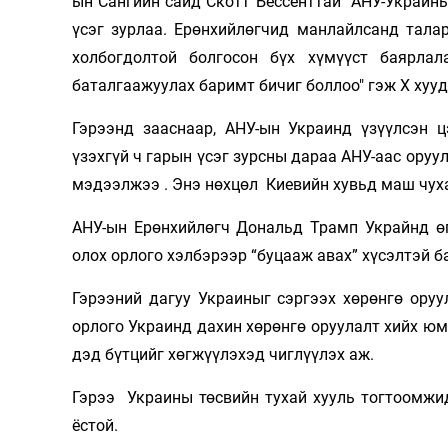
ын Сангийн сайд Скотт Бессенттай АНУ-Украины
үсэг зурлаа. Ерөнхийлөгчид манлайлсанд талар
холбогдолтой болгосон бүх хүмүүст баярла
баталгаажуулах баримт бичиг боллоо" гэж Х хуу
Гэрээнд зааснаар, АНУ-ын Украинд үзүүлсэн 
үзэхгүй ч гарын үсэг зурсны дараа АНУ-аас оруу
мэдээлжээ . Энэ нөхцөл Киевийн хувьд маш чуха
АНУ-ын Ерөнхийлөгч Дональд Трамп Украйнд ө
олох орлого хэлбэрээр “буцааж авах” хүсэлтэй 
Гэрээний дагуу Украиныг сэргээх хөрөнгө ору
орлого Украинд дахин хөрөнгө оруулалт хийх юм
дэд бүтцийг хөгжүүлэхэд чиглүүлэх аж.
Гэрээ Украины төсвийн тухай хууль тогтоомжи
ёстой.