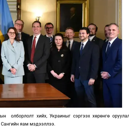
Ханш
Хэрэг з
Эрэлттэй мэдээ
Эрүүл м
Хууль ёс
Хүмүүс
Албаны 
Бусад
Life style
Ярилцл
Зөвлөгөө
Хоймор
Өнөөдрийн тухай
Уншигч-
ын олборлолт хийх, Украиныг сэргээх хөрөнгө оруула
н Сангийн яам мэдээллээ.
өл