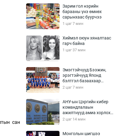
Урлагтай яриа
Зарим гол нэрийн
өрчил
барааны үнэ өмнөх
сарынхаас буурчээ
энд-Эрхэм баян
1 цаг 7 мин
Хиймэл оюун хяналтаас
гарч байна
хүний үг
1 цаг 37 мин
Эмэгтэйчүүд Бээжин,
эрэгтэйчүүд Японд
ага
Бусад
бэлтгэл базаахаар
хилийн дээс алхлаа
2 цаг 7 мин
Фото
сурвалжлагч
Видео
АНУ-ын Цэргийн кибер
Инфографик
командлалаын
ажилтнууд амиа хорлох
Санал асуулга
явдал эрс нэмэгджээ
2 цаг 14 мин
лтын сан
Монголын шигшээ