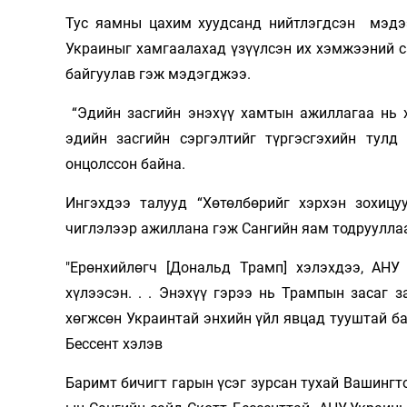
Тус яамны цахим хуудсанд нийтлэгдсэн мэдэ
Олимп 2024
Украиныг хамгаалахад үзүүлсэн их хэмжээний с
байгуулав гэж мэдэгджээ.
“Эдийн засгийн энэхүү хамтын ажиллагаа нь х
эдийн засгийн сэргэлтийг түргэсгэхийн тул
онцолссон байна.
Ингэхдээ талууд “Хөтөлбөрийг хэрхэн зохицу
чиглэлээр ажиллана гэж Сангийн яам тодруулла
"Ерөнхийлөгч [Дональд Трамп] хэлэхдээ, АНУ 
хүлээсэн. . . Энэхүү гэрээ нь Трампын засаг з
хөгжсөн Украинтай энхийн үйл явцад тууштай ба
Бессент хэлэв
Баримт бичигт гарын үсэг зурсан тухай Вашингт