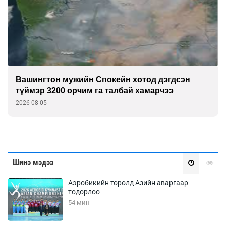
 хотод дэгдсэн
Европчууд ФИФА-гийн босс
й хамарчээ
2026-08-05
Шинэ мэдээ
Аэробикийн төрөлд Азийн аваргаар
тодорлоо
54 мин