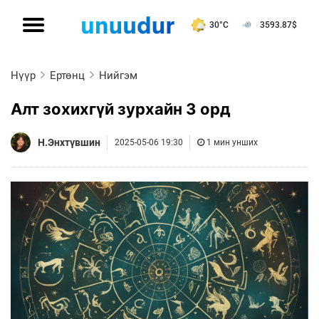
30°C
3593.87
$
Нүүр
Ертөнц
Нийгэм
Алт зохихгүй зурхайн 3 орд
Н.Энхтүвшин
2025-05-06 19:30
1 мин унших