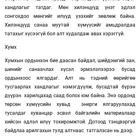
хандлагыг татдаг. Мөн хилэнцүүд үнэт эдлэл
сонгохдоо мөнгийг илүүд үзэхийг зөвлөж байна.
Хилэнцүүд санаа муутай хүмүүсийг амьдралдаа
татахыг хүсээгүй бол алт худалдаж авах хэрэггүй.
Хумх
Хумхын ордынхон бие даасан байдал, шийдэмгий зан,
шинийг санаачлах хүсэл эрмэлзлээрээ бусад
ордынхоос ялгардаг. Алт нь тэдний өөрийгөө
тусгаарлах хандлагыг нэмэгдүүлж, бусадтай бүрэн
дүүрэн харилцахад саад болох юм байна. Энэ ордонд
төрсөн хүмүүсийн хувьд энерги ялгаруулахад
тусалдаг хуванцар эсвэл байгалийн материалаар
хийсэн эдлэл илүү тохиромжтой. Дотоод тэнцвэргүй
байдлаа арилгахын тулд алтнаас татгалзсан нь дээр.