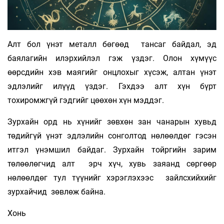
Алт бол үнэт металл бөгөөд тансаг байдал, эд
баялагийн илэрхийлэл гэж үздэг. Олон хүмүүс
өөрсдийн хэв маягийг онцлохыг хүсэж, алтан үнэт
эдлэлийг илүүд үздэг. Гэхдээ алт хүн бүрт
тохиромжгүй гэдгийг цөөхөн хүн мэддэг.
Зурхайн орд нь хүнийг зөвхөн зан чанарын хувьд
төдийгүй үнэт эдлэлийн сонголтод нөлөөлдөг гэсэн
итгэл үнэмшил байдаг. Зурхайн тойргийн зарим
төлөөлөгчид алт эрч хүч, хувь заяанд сөргөөр
нөлөөлдөг тул түүнийг хэрэглэхээс зайлсхийхийг
зурхайчид зөвлөж байна.
Хонь