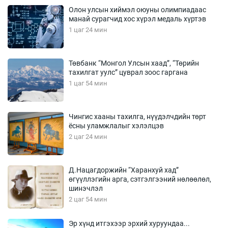
Олон улсын хиймэл оюуны олимпиадаас
манай сурагчид хос хүрэл медаль хүртэв
1 цаг 24 мин
Төвбанк “Монгол Улсын хаад”, “Төрийн
тахилгат уулс” цуврал зоос гаргана
1 цаг 54 мин
Чингис хааны тахилга, нүүдэлчдийн төрт
ёсны уламжлалыг хэлэлцэв
2 цаг 24 мин
Д.Нацагдоржийн “Харанхуй хад”
өгүүллэгийн арга, сэтгэлгээний нөлөөлөл,
шинэчлэл
2 цаг 54 мин
Эр хүнд итгэхээр эрхий хуруундаа...