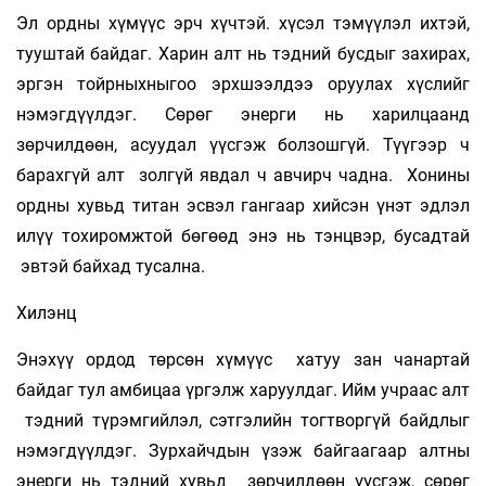
Эл ордны хүмүүс эрч хүчтэй. хүсэл тэмүүлэл ихтэй,
тууштай байдаг. Харин алт нь тэдний бусдыг захирах,
эргэн тойрныхныгоо эрхшээлдээ оруулах хүслийг
нэмэгдүүлдэг. Сөрөг энерги нь харилцаанд
зөрчилдөөн, асуудал үүсгэж болзошгүй. Түүгээр ч
барахгүй алт золгүй явдал ч авчирч чадна. Хонины
ордны хувьд титан эсвэл гангаар хийсэн үнэт эдлэл
илүү тохиромжтой бөгөөд энэ нь тэнцвэр, бусадтай
эвтэй байхад тусална.
Хилэнц
Энэхүү ордод төрсөн хүмүүс хатуу зан чанартай
байдаг тул амбицаа үргэлж харуулдаг. Ийм учраас алт
тэдний түрэмгийлэл, сэтгэлийн тогтворгүй байдлыг
нэмэгдүүлдэг. Зурхайчдын үзэж байгаагаар алтны
энерги нь тэдний хувьд зөрчилдөөн үүсгэж, сөрөг