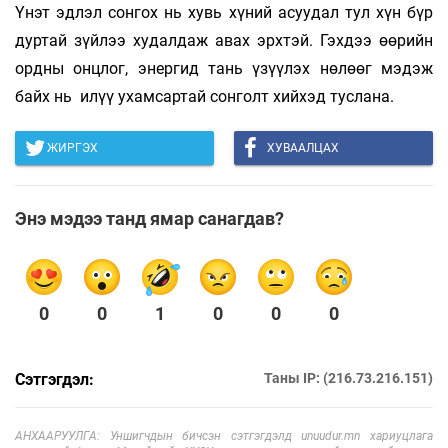
Үнэт эдлэл сонгох нь хувь хүний ​​асуудал тул хүн бүр
дуртай зүйлээ худалдаж авах эрхтэй. Гэхдээ өөрийн
ордны онцлог, энергид тань үзүүлэх нөлөөг мэдэж
байх нь илүү ухамсартай сонголт хийхэд туслана.
ЖИРГЭХ
ХУВААЛЦАХ
Энэ мэдээ танд ямар санагдав?
0
0
1
0
0
0
Сэтгэгдэл:
Таны IP: (216.73.216.151)
АНХААРУУЛГА: Уншигчдын бичсэн сэтгэгдэлд unuudur.mn хариуцлага