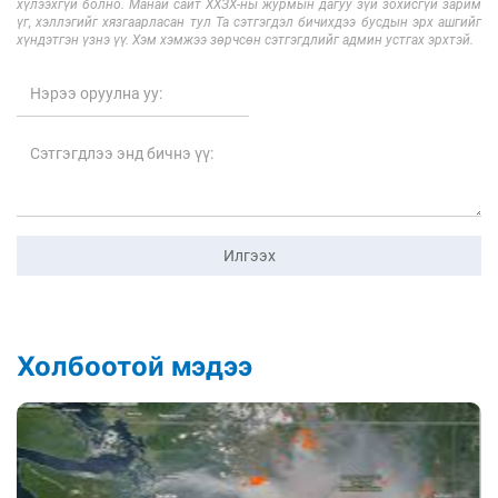
хүлээхгүй болно. Манай сайт ХХЗХ-ны журмын дагуу зүй зохисгүй зарим
үг, хэллэгийг хязгаарласан тул Та сэтгэгдэл бичихдээ бусдын эрх ашгийг
хүндэтгэн үзнэ үү. Хэм хэмжээ зөрчсөн сэтгэгдлийг админ устгах эрхтэй.
Илгээх
Холбоотой мэдээ