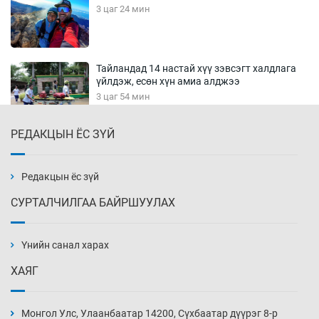
3 цаг 24 мин
Тайландад 14 настай хүү зэвсэгт халдлага
үйлдэж, есөн хүн амиа алджээ
3 цаг 54 мин
РЕДАКЦЫН ЁС ЗҮЙ
Хүннү рок буюу монгол онгод
4 цаг 24 мин
Редакцын ёс зүй
СУРТАЛЧИЛГАА БАЙРШУУЛАХ
Сарьсан багваахайнууд голын эрэг дагуух
барилга, байгууламжийн дээвэрт үүрлэжээ
Үнийн санал харах
4 цаг 54 мин
ХАЯГ
Цагдаагийн алба хаагчийг мөргөж зугтсан
этгээдийг илрүүлэв
Монгол Улс, Улаанбаатар 14200, Сүхбаатар дүүрэг 8-р