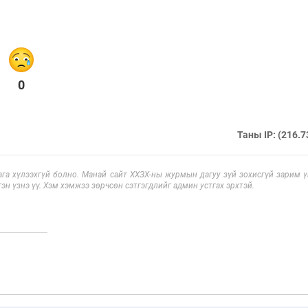
0
Таны IP: (216.7
га хүлээхгүй болно. Манай сайт ХХЗХ-ны журмын дагуу зүй зохисгүй зарим үг
эн үзнэ үү. Хэм хэмжээ зөрчсөн сэтгэгдлийг админ устгах эрхтэй.