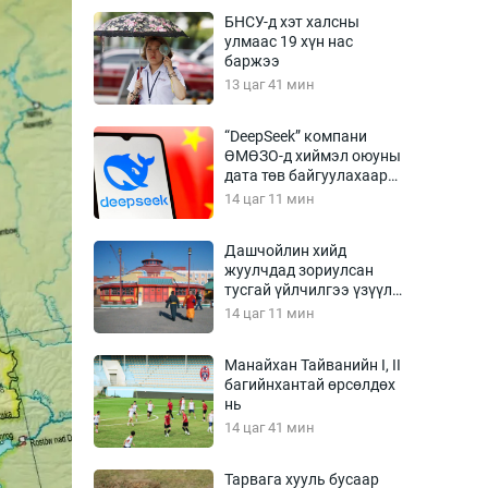
Урлагтай яриа
БНСУ-д хэт халсны
өрчил
улмаас 19 хүн нас
баржээ
энд-Эрхэм баян
13 цаг 41 мин
“DeepSeek” компани
ӨМӨЗО-д хиймэл оюуны
хүний үг
дата төв байгуулахаар
төлөвлөж байна
14 цаг 11 мин
Дашчойлин хийд
жуулчдад зориулсан
ага
Бусад
тусгай үйлчилгээ үзүүлж
эхэлжээ
14 цаг 11 мин
Фото
сурвалжлагч
Видео
Манайхан Тайванийн I, II
Инфографик
багийнхантай өрсөлдөх
нь
Санал асуулга
14 цаг 41 мин
Тарвага хууль бусаар