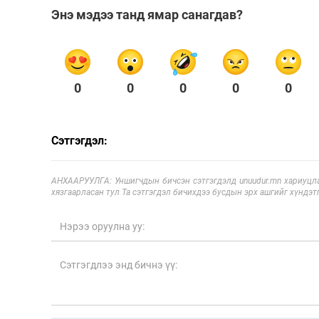
Энэ мэдээ танд ямар санагдав?
0
0
0
0
0
Сэтгэгдэл:
АНХААРУУЛГА: Уншигчдын бичсэн сэтгэгдэлд unuudur.mn хариуцла
хязгаарласан тул Та сэтгэгдэл бичихдээ бусдын эрх ашгийг хүндэтг