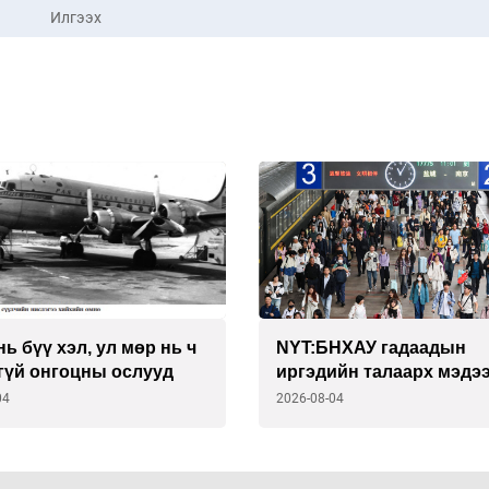
Илгээх
ь бүү хэл, ул мөр нь ч
NYT:БНХАУ гадаадын
гүй онгоцны ослууд
иргэдийн талаарх мэдэ
асар өргөн дижитал
04
2026-08-04
системээр цуглуулдаг