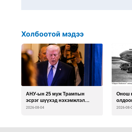
Холбоотой мэдээ
АНУ-ын 25 муж Трампын
Онош н
эсрэг шүүхэд нэхэмжлэл
олдоо
гаргав
2026-08-04
2026-08-