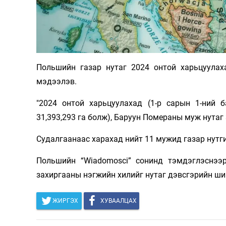
Олимп 2024
Польшийн газар нутаг 2024 онтой харьцуулах
мэдээлэв.
"2024 онтой харьцуулахад (1-р сарын 1-ний б
31,393,293 га болж), Баруун Помераны муж нутаг
Судалгаанаас харахад нийт 11 мужид газар нутги
Польшийн “Wiadomosci” сонинд тэмдэглэснээр
захиргааны нэгжийн хилийг нутаг дэвсгэрийн ши
ЖИРГЭХ
ХУВААЛЦАХ