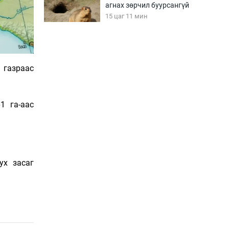
агнах зөрчил буурсангүй
15 цаг 11 мин
Х.Улам-Өрнөх байр
урагшилж, долоод
 газраас
жагсжээ
15 цаг 41 мин
Ж.Лхагвабат өсвөр
1 га-аас
үеийнхний ДАШТ-ийг
дэнсэлнэ
16 цаг 11 мин
Иран тэсэж үлдсэн ч
ух засаг
удаан хугацаанд хүнд
үеийг туулна
16 цаг 41 мин
Боловсролын зээлийн
сангаар гадаадад