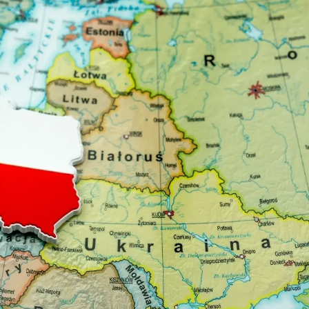
Ханш
Хэрэг з
Эрэлттэй мэдээ
Эрүүл м
Хууль ёс
Хүмүүс
Албаны 
Бусад
Life style
Ярилцл
Зөвлөгөө
Хоймор
Өнөөдрийн тухай
Уншигч-
өл