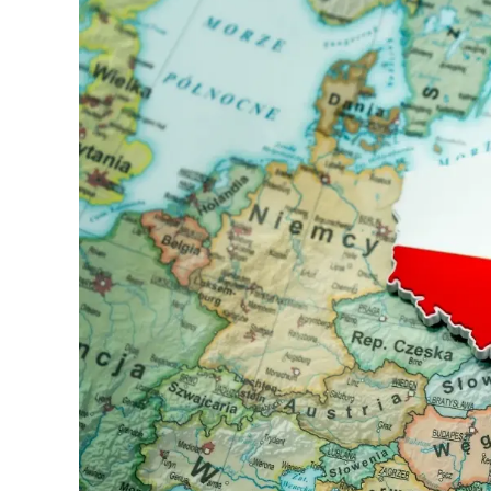
126-гийн НЭГ
Ертөнц
Спорт
Нийгэм
Бөх
Техник технологи
Сагсан бөмбөг
Шинжлэх ухаан
Хөлбөмбөг
Сонин хачин
Олимпын төрөл
Дэлхийн монгол
Тулааны спорт
Олимпын бус төр