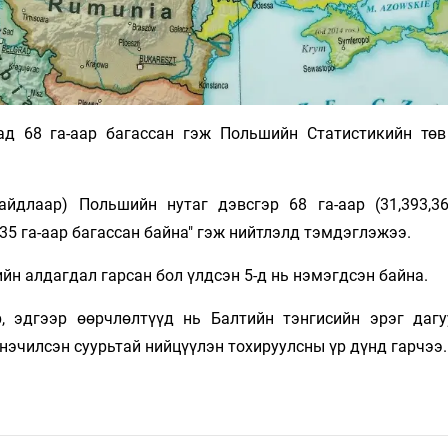
ад 68 га-аар багассан гэж Польшийн Статистикийн төв
айдлаар) Польшийн нутаг дэвсгэр 68 га-аар (31,393,36
 35 га-аар багассан байна" гэж нийтлэлд тэмдэглэжээ.
йн алдагдал гарсан бол үлдсэн 5-д нь нэмэгдсэн байна.
, эдгээр өөрчлөлтүүд нь Балтийн тэнгисийн эрэг дагу
нэчилсэн суурьтай нийцүүлэн тохируулсны үр дүнд гарчээ.