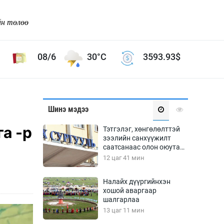
йн төлөө
08/6
30°C
3593.93
$
Соёл урлаг
Шинэ мэдээ
ой хөгжлийн зорилго -
Сонгодог урлаг
а -р
Тэтгэлэг, хөнгөлөлттэй
Ардын урлаг
зээлийн санхүүжилт
саатсанаас олон оюутан
Дүрслэх урлаг
төлбөрийн дарамтад
12 цаг 41 мин
Өв соёл
оров
таг
Кино урлаг
Налайх дүүргийнхэн
хошой аваргаар
 орчин
Цирк
шалгарлаа
ол
13 цаг 11 мин
Рок поп, хип хоп
энд