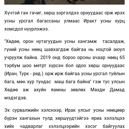
Хүчтэй ган гачиг, хөрш зэргэлдээ орнуудаас орж ирэх
усны урсгал багассаны улмаас Иракт усны хурц
хомсдол нүүрлэжээ.
"Хөдөө, орон нутагуудын усны хангамж тасалдаж,
гүний усны нөөц шавхагдаж байгаа нь ноцтой аюул
учруулж байна. 2019 онд бороо орсны ачаар нөөц 65
тэрбум шоо метрт хүрсэн бол одоо хөрш орнуудаас
(Иран, Турк - ред.) орж ирж байгаа усны урсгал туйлын
бага, мөн хур тундас маш бага байна" гэж тус улсын
Хөдөө аж ахуйн яамны зөвлөх Махди Дамад
мэдэгдэв.
Эх сурвалжийн хэлснээр, Ирак улсыг усны нөөцөөр
бүрэн хангахын тулд хөршүүдтэйгээ яриа хэлэлцээ
хийх чадварлаг хэлэлцээрийн хэсэг байгуулах