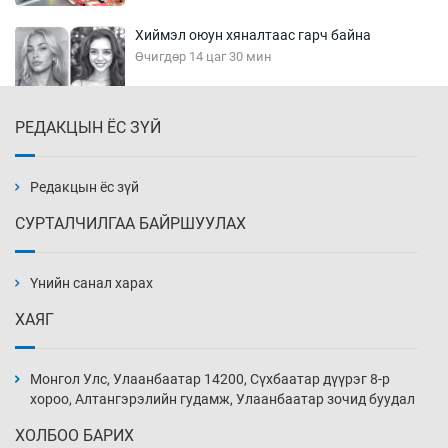
Хиймэл оюун хяналтаас гарч байна
Өчигдөр 14 цаг 30 мин
РЕДАКЦЫН ЁС ЗҮЙ
Эмэгтэйчүүд Бээжин, эрэгтэйчүүд Японд
бэлтгэл базаахаар хилийн дээс алхлаа
Өчигдөр 14 цаг 00 мин
Редакцын ёс зүй
СУРТАЛЧИЛГАА БАЙРШУУЛАХ
АНУ-ын Цэргийн кибер командлалаын
ажилтнууд амиа хорлох явдал эрс
нэмэгджээ
Үнийн санал харах
Өчигдөр 13 цаг 52 мин
ХАЯГ
Монголын шигшээ Хонконгийн багийг ялж,
эхний хожлоо авлаа
Монгол Улс, Улаанбаатар 14200, Сүхбаатар дүүрэг 8-р
Өчигдөр 13 цаг 30 мин
хороо, Алтангэрэлийн гудамж, Улаанбаатар зочид буудал
ХОЛБОО БАРИХ