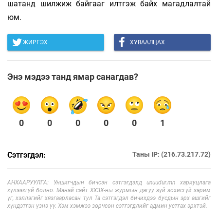
шатанд шилжиж байгааг илтгэж байх магадлалтай
юм.
ЖИРГЭХ
ХУВААЛЦАХ
Энэ мэдээ танд ямар санагдав?
0
0
0
0
0
1
Сэтгэгдэл:
Таны IP: (216.73.217.72)
АНХААРУУЛГА: Уншигчдын бичсэн сэтгэгдэлд unuudur.mn хариуцлага
хүлээхгүй болно. Манай сайт ХХЗХ-ны журмын дагуу зүй зохисгүй зарим
үг, хэллэгийг хязгаарласан тул Та сэтгэгдэл бичихдээ бусдын эрх ашгийг
хүндэтгэн үзнэ үү. Хэм хэмжээ зөрчсөн сэтгэгдлийг админ устгах эрхтэй.