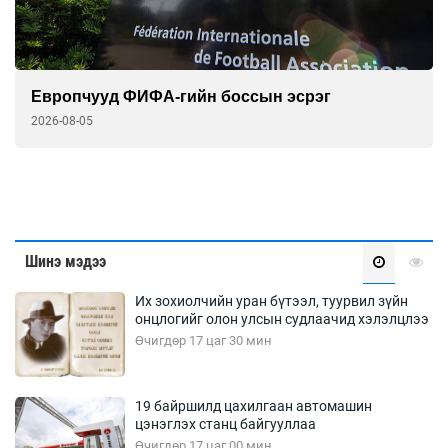
Европчууд ФИФА-гийн боссын эсрэг
2026-08-05
Шинэ мэдээ
Их зохиолчийн уран бүтээл, туурвил зүйн
онцлогийг олон улсын судлаачид хэлэлцлээ
Өчигдөр 17 цаг 30 мин
19 байршилд цахилгаан автомашин
цэнэглэх станц байгууллаа
Өчигдөр 17 цаг 00 мин