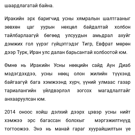
шаардлагатай байна.
Иракийн эрх баригчид усны хямралын шалтгааныг
зөвхөн цаг уурын нөхцөл байдалтай холбон
тайлбарлаагүй бөгөөд улсуудын амьдрал ахуйг
дэмжих гол үүрэг гүйцэтгэдэг Тигр, Евфрат мөрөн
дээр Турк, Иран улс далан барьсантай холбоотой юм.
Өмнө нь Иракийн Усны нөөцийн сайд Аун Диаб
мэдэгдэхдээ, усны нөөц олон жилийн түүхэнд
байгаагүй бага хэмжээнд хүрч, үүний улмаас газар
тариалангийн үйлдвэрлэл зогсох магадлалтайг
анхааруулсан юм.
2014 оноос хойш дэлхий дээрх цэвэр усны нийт
хэмжээ эрс багассан болохыг мэргэжилтнүүд
тогтоожээ. Энэ нь манай гараг хуурайшилтын үе