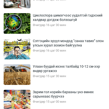
Циклоспора шимэгчээс үүдэлтэй гэдэсний
халдвар дэгдэж болзошгүй
Өчигдөр 16 цаг 30 мин
Сэтгэцийн эрүүл мэндэд “санаа тавих” олон
улсын хурал зохион байгуулна
Өчигдөр 16 цаг 00 мин
Улаан буудай ихэнх талбайд 10-12 см-ээр
өндөр ургажээ
Өчигдөр 15 цаг 30 мин
Зарим гол нэрийн барааны үнэ өмнөх
сарынхаас буурчээ
Өчигдөр 15 цаг 00 мин