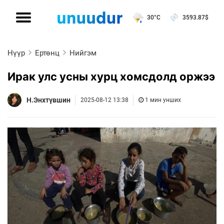
30°C
3593.87
$
Нүүр
Ертөнц
Нийгэм
Ирак улс усны хурц хомсдолд оржээ
Н.Энхтүвшин
2025-08-12 13:38
1 мин унших