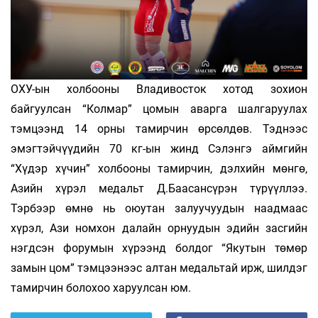
ОХУ-ын холбооны Владивосток хотод зохион
байгуулсан “Колмар” цомын аварга шалгаруулах
тэмцээнд 14 орны тамирчин өрсөлдөв. Тэднээс
эмэгтэйчүүдийн 70 кг-ын жинд Сэлэнгэ аймгийн
“Хүдэр хүчин” холбооны тамирчин, дэлхийн мөнгө,
Азийн хүрэл медальт Д.Баасансүрэн түрүүллээ.
Тэрбээр өмнө нь оюутан залуучуудын наадмаас
хүрэл, Ази номхон далайн орнуудын эдийн засгийн
нэгдсэн форумын хүрээнд болдог “Якутын төмөр
замын цом” тэмцээнээс алтан медальтай ирж, шилдэг
тамирчин болохоо харуулсан юм.