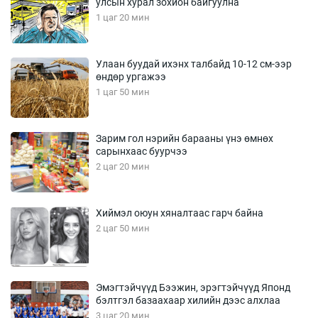
улсын хурал зохион байгуулна
1 цаг 20 мин
Улаан буудай ихэнх талбайд 10-12 см-ээр
өндөр ургажээ
1 цаг 50 мин
Зарим гол нэрийн барааны үнэ өмнөх
сарынхаас буурчээ
2 цаг 20 мин
Хиймэл оюун хяналтаас гарч байна
2 цаг 50 мин
Эмэгтэйчүүд Бээжин, эрэгтэйчүүд Японд
бэлтгэл базаахаар хилийн дээс алхлаа
3 цаг 20 мин