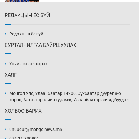
РЕДАКЦЫН ЁС ЗҮЙ
АНУ-ын Цэргийн кибер командлалаын
ажилтнууд амиа хорлох явдал эрс
нэмэгджээ
Редакцын ёс зүй
3 цаг 27 мин
СУРТАЛЧИЛГАА БАЙРШУУЛАХ
Монголын шигшээ Хонконгийн багийг ялж,
эхний хожлоо авлаа
Үнийн санал харах
3 цаг 50 мин
ХАЯГ
Техникийн өндөр үзүүлэлттэй агаарын хөлөг
худалдан авах хүсэлтээ уламжлав
Монгол Улс, Улаанбаатар 14200, Сүхбаатар дүүрэг 8-р
4 цаг 20 мин
хороо, Алтангэрэлийн гудамж, Улаанбаатар зочид буудал
ХОЛБОО БАРИХ
“Шатахууны бус, бодлогын хомсдол
нүүрлээд байна”
unuudur@mongolnews.mn
4 цаг 50 мин
976-11-330801