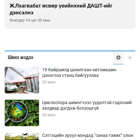
Ж.Лхагвабат өсвөр үеийнхний ДАШТ-ийг
дэнсэлнэ
Өчигдөр 14 цаг 00 мин
Шинэ мэдээ
19 байршилд цахилгаан автомашин
цэнэглэх станц байгууллаа
20 мин
Циклоспора шимэгчээс үүдэлтэй гэдэсний
халдвар дэгдэж болзошгүй
50 мин
Сэтгэцийн эрүүл мэндэд “санаа тавих” олон