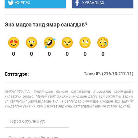
ЖИРГЭХ
ХУВААЛЦАХ
Энэ мэдээ танд ямар санагдав?
0
0
0
0
0
0
Сэтгэгдэл:
Таны IP: (216.73.217.11)
АНХААРУУЛГА: Уншигчдын бичсэн сэтгэгдэлд unuudur.mn хариуцлага
хүлээхгүй болно. Манай сайт ХХЗХ-ны журмын дагуу зүй зохисгүй зарим
үг, хэллэгийг хязгаарласан тул Та сэтгэгдэл бичихдээ бусдын эрх ашгийг
хүндэтгэн үзнэ үү. Хэм хэмжээ зөрчсөн сэтгэгдлийг админ устгах эрхтэй.