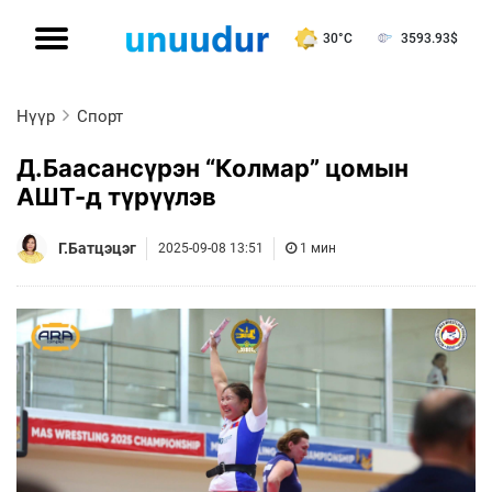
30°C
3593.93
$
Нүүр
Спорт
Д.Баасансүрэн “Колмар” цомын
АШТ-д түрүүлэв
Г.Батцэцэг
2025-09-08 13:51
1 мин