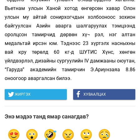
Вьетнам улсын Ханой хотод өнгөрсөн хавар Олон
улсын му айтай сонирхогчдын холбооноос зохион
байгуулсан Азийн аварга шалгаруулах тэмцээнд
оролцсон тамирчид дөрвөн хү¬ рэл, нэг алтан
медальтай ирсэн юм. Тэднээс 23 хүртэлх насныхны
вай кру төрөлд 60 кг-д ШУТИС Хүнс, хөнгөн
үйлдвэрлэл, дизайны сургуулийн IV дамжааны оюутан,
“Гаруда” академийн тамирчин Э.Ариунзаяа 8.86
оноогоор аваргалсан билээ.
ЖИРГЭХ
ХУВААЛЦАХ
Энэ мэдээ танд ямар санагдав?