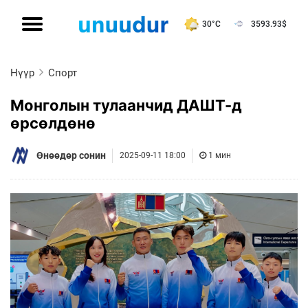
30°C
3593.93
$
Нүүр
Спорт
Монголын тулаанчид ДАШТ-д
өрсөлдөнө
Өнөөдөр сонин
2025-09-11 18:00
1 мин