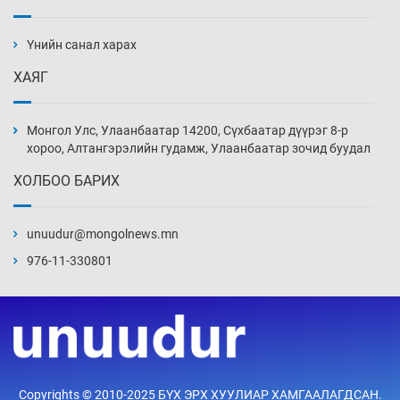
Ж.Лхагвабат өсвөр үеийнхний ДАШТ-ийг
дэнсэлнэ
Үнийн санал харах
16 цаг 15 мин
ХАЯГ
Иран тэсэж үлдсэн ч удаан хугацаанд хүнд
үеийг туулна
Монгол Улс, Улаанбаатар 14200, Сүхбаатар дүүрэг 8-р
16 цаг 45 мин
хороо, Алтангэрэлийн гудамж, Улаанбаатар зочид буудал
ХОЛБОО БАРИХ
Боловсролын зээлийн сангаар гадаадад
суралцагчдын амьжиргааны зардлын
хэмжээг шинэчлэн тогтоох нь
unuudur@mongolnews.mn
17 цаг 15 мин
976-11-330801
Монголын баг Абу Дабид медалийн хур
буулгаж байна
17 цаг 45 мин
Б.Учрал, Ё.Пүрэвдаш нар Азийн АШТ-д
Copyrights © 2010-2025 БҮХ ЭРХ ХУУЛИАР ХАМГААЛАГДСАН.