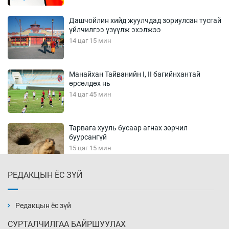
Дашчойлин хийд жуулчдад зориулсан тусгай
үйлчилгээ үзүүлж эхэлжээ
14 цаг 15 мин
Манайхан Тайванийн I, II багийнхантай
өрсөлдөх нь
14 цаг 45 мин
Тарвага хууль бусаар агнах зөрчил
буурсангүй
15 цаг 15 мин
РЕДАКЦЫН ЁС ЗҮЙ
Х.Улам-Өрнөх байр урагшилж, долоод
жагсжээ
15 цаг 45 мин
Редакцын ёс зүй
СУРТАЛЧИЛГАА БАЙРШУУЛАХ