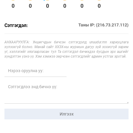
0
0
0
0
0
0
Сэтгэгдэл:
Таны IP: (216.73.217.112)
АНХААРУУЛГА: Уншигчдын бичсэн сэтгэгдэлд unuudur.mn хариуцлага
хүлээхгүй болно. Манай сайт ХХЗХ-ны журмын дагуу зүй зохисгүй зарим
үг, хэллэгийг хязгаарласан тул Та сэтгэгдэл бичихдээ бусдын эрх ашгийг
хүндэтгэн үзнэ үү. Хэм хэмжээ зөрчсөн сэтгэгдлийг админ устгах эрхтэй.
Илгээх