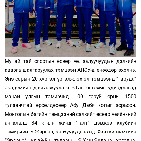
Му ай тай спортын өсвөр үе, залуучуудын дэлхийн
аварга шалгаруулах тэмцээн АНЭУ-д өнөөдөр эхэлнэ.
Энэ сарын 20 хүртэл үргэлжлэх эл тэмцээнд “Гаруда”
академийн дасгалжуулагч Б.Гантогтохын удирдлагад
манай улсын тамирчид 100 гаруй орны 1500
тулаанчтай өрсөлдөхөөр Абу Даби хотыг зорьсон.
Монголын багийн тэмцээний салхийг өсвөр үеийнхний
ангилалд 34 кг-ын жинд “Галт” дэвжээ клубийн
тамирчин Б.Жаргал, залуучуудынхад Хэнтий аймгийн
“Эрдэнэ” клубийн тулаанч Э.Хаш-Эрдэнэ хагална.