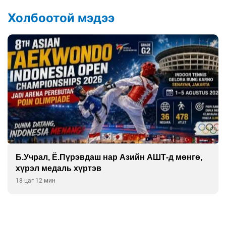
Холбоотой мэдээ
Б.Учрал, Ё.Пүрэвдаш нар Азийн АШТ-д мөнгө,
хүрэл медаль хүртэв
18 цаг 12 мин