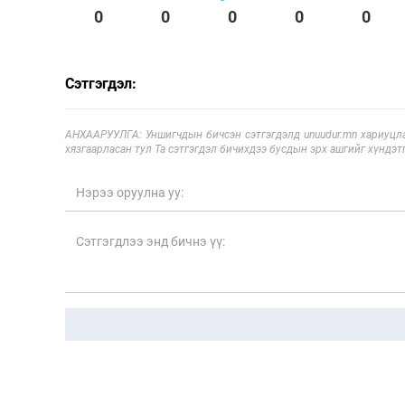
0
0
0
0
0
Сэтгэгдэл:
АНХААРУУЛГА: Уншигчдын бичсэн сэтгэгдэлд unuudur.mn хариуцла
хязгаарласан тул Та сэтгэгдэл бичихдээ бусдын эрх ашгийг хүндэтг