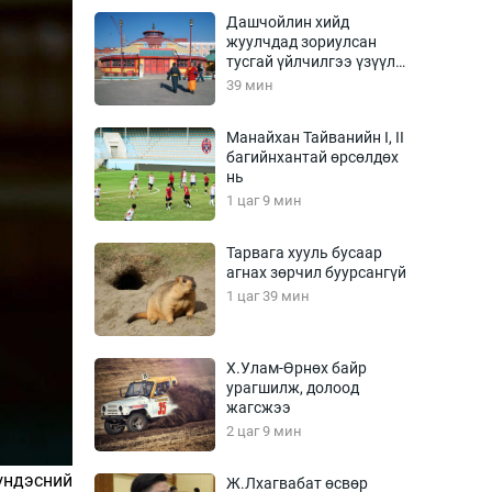
Урлагтай яриа
Дашчойлин хийд
өрчил
жуулчдад зориулсан
тусгай үйлчилгээ үзүүлж
энд-Эрхэм баян
эхэлжээ
39 мин
Манайхан Тайванийн I, II
багийнхантай өрсөлдөх
хүний үг
нь
1 цаг 9 мин
Тарвага хууль бусаар
агнах зөрчил буурсангүй
ага
Бусад
1 цаг 39 мин
Фото
сурвалжлагч
Видео
Х.Улам-Өрнөх байр
Инфографик
урагшилж, долоод
жагсжээ
Санал асуулга
2 цаг 9 мин
үндэсний
Ж.Лхагвабат өсвөр