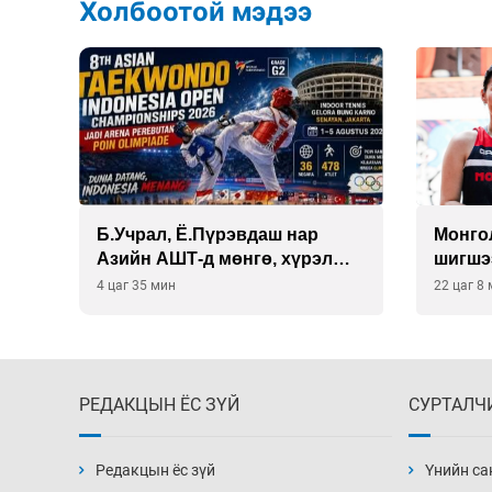
Холбоотой мэдээ
Б.Учрал, Ё.Пүрэвдаш нар
Монго
на
Азийн АШТ-д мөнгө, хүрэл
шигшэ
медаль хүртэв
авлаа
4 цаг 35 мин
22 цаг 8
РЕДАКЦЫН ЁС ЗҮЙ
СУРТАЛЧ
Редакцын ёс зүй
Үнийн са