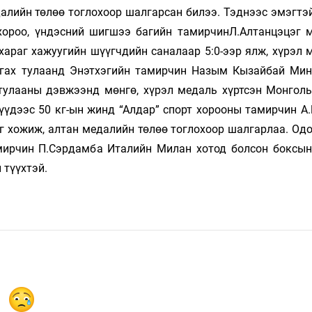
алийн төлөө тоглохоор шалгарсан билээ. Тэднээс эмэгтэ
 хороо, үндэсний шигшээ багийн тамирчинЛ.Алтанцэцэг 
араг хажуугийн шүүгчдийн саналаар 5:0-ээр ялж, хүрэл 
иргах тулаанд Энэтхэгийн тамирчин Назым Кызайбай Ми
тулааны дэвжээнд мөнгө, хүрэл медаль хүртсэн Монгол
үүдээс 50 кг-ын жинд “Алдар” спорт хорооны тамирчин А.
 хожиж, алтан медалийн төлөө тоглохоор шалгарлаа. Одо
мирчин П.Сэрдамба Италийн Милан хотод болсон боксы
 түүхтэй.