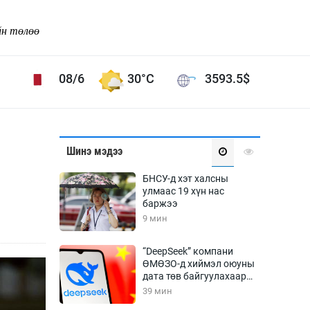
йн төлөө
08/6
30°C
3593.5
$
Соёл урлаг
Шинэ мэдээ
ой хөгжлийн зорилго -
Сонгодог урлаг
БНСУ-д хэт халсны
Ардын урлаг
улмаас 19 хүн нас
баржээ
Дүрслэх урлаг
9 мин
Өв соёл
таг
Кино урлаг
“DeepSeek” компани
ӨМӨЗО-д хиймэл оюуны
 орчин
Цирк
дата төв байгуулахаар
ол
төлөвлөж байна
39 мин
Рок поп, хип хоп
энд