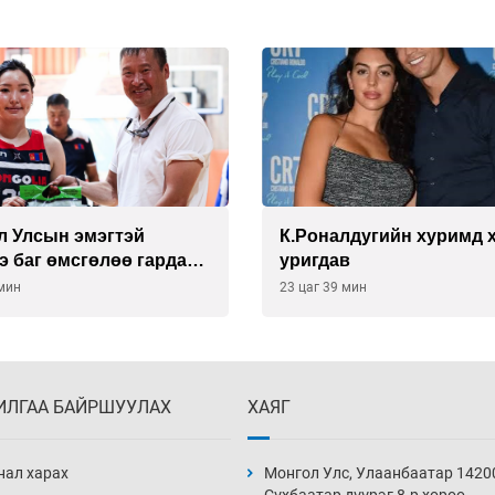
л Улсын эмэгтэй
К.Роналдугийн хуримд 
э баг өмсгөлөө гардан
уригдав
 мин
23 цаг 39 мин
ИЛГАА БАЙРШУУЛАХ
ХАЯГ
нал харах
Монгол Улс, Улаанбаатар 1420
Сүхбаатар дүүрэг 8-р хороо,