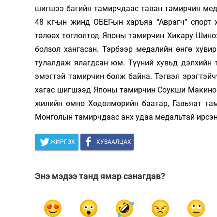
шигшээ багийн тамирчдаас таван тамирчин мед
Олимп 2024
48 кг-ын жинд ОБЕГ-ын харъяа “Аврагч” спорт
төлөөх тоглолтод Японы тамирчин Хикару Шинох
болзол хангасан. Тэрбээр медалийн өнгө хув
тулалдаж ялагдсан юм. Түүний хувьд дэлхийн 
эмэгтэй тамирчин болж байна. Тэгвэл эрэгтэйч
хагас шигшээд Японы тамирчин Соукши Макиног
жилийн өмнө Хөдөлмөрийн баатар, Гавьяат та
Монголын тамирчдаас анх удаа медальтай ирсэн
ЖИРГЭХ
ХУВААЛЦАХ
Энэ мэдээ танд ямар санагдав?