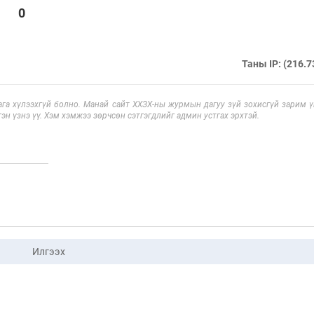
0
Таны IP: (216.7
га хүлээхгүй болно. Манай сайт ХХЗХ-ны журмын дагуу зүй зохисгүй зарим үг
эн үзнэ үү. Хэм хэмжээ зөрчсөн сэтгэгдлийг админ устгах эрхтэй.
Илгээх