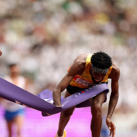
Ханш
Хэрэг з
Эрэлттэй мэдээ
Эрүүл м
Хууль ёс
Хүмүүс
Албаны 
Бусад
Life style
Ярилцл
Зөвлөгөө
Хоймор
Өнөөдрийн тухай
Уншигч-
өл