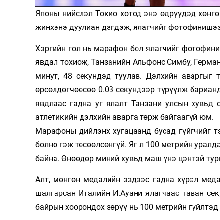
Японы нийслэл Токио хотод энэ өдрүүдэд хөнг
Олимп 2024
жинхэнэ дуулиан дэгдэж, ялагчийг фотофинишээ
Хэргийн гол нь марафон бол ялагчийг фотофини
явдал тохиож, Танзанийн Альфонс Симбу, Герман
минут, 48 секундэд туулав. Дэлхийн аваргыг 
өрсөлдөгчөөсөө 0.03 секундээр түрүүлж барианд
явдлаас гадна уг ялалт Танзани улсын хувьд 
атлетикийн дэлхийн аварга төрж байгаагүй юм.
Марафоны дийлэнх хугацаанд бусад гүйгчийг т
болно гэж төсөөлсөнгүй. Яг л 100 метрийн уралд
байна. Өнөөдөр миний хувьд маш үнэ цэнтэй турш
Алт, мөнгөн медалийн эздээс гадна хүрэл меда
шалгарсан Италийн И.Ауани ялагчаас таван се
байрын хоорондох зөрүү нь 100 метрийн гүйлтэд