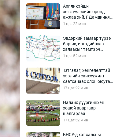
Урлагтай яриа
Аппликэйшн
өрчил
хөгжүүлэхийн оронд
ажлаа хий, Г.Дамдинням
энд-Эрхэм баян
сайд аа
1 цаг 22 мин
Эвдэрхий замаар түрээ
барьж, иргэдийнхээ
хүний үг
халаасыг тэмтэрч
эхэллээ
1 цаг 52 мин
Тэтгэлэг, хөнгөлөлттэй
зээлийн санхүүжилт
ага
Бусад
саатсанаас олон оюутан
төлбөрийн дарамтад
17 цаг 22 мин
Фото
оров
сурвалжлагч
Видео
Налайх дүүргийнхэн
Инфографик
хошой аваргаар
шалгарлаа
Санал асуулга
17 цаг 52 мин
БНСУ-д хэт халсны