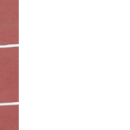
хэмжээг шинэчлэн
тогтоох нь
Монголын баг Абу Дабид
медалийн хур буулгаж
байна
22 цаг 22 мин
Б.Учрал, Ё.Пүрэвдаш нар
Азийн АШТ-д мөнгө, хүрэл
медаль хүртэв
22 цаг 49 мин
Нөөцийн махны
худалдаа, борлуулалтыг
хянах систем нэвтрүүлнэ
22 цаг 52 мин
Эрүүл мэндээс бусад
салбарыг хэмнэлтийн
горимд шилжүүлэв
23 цаг 22 мин