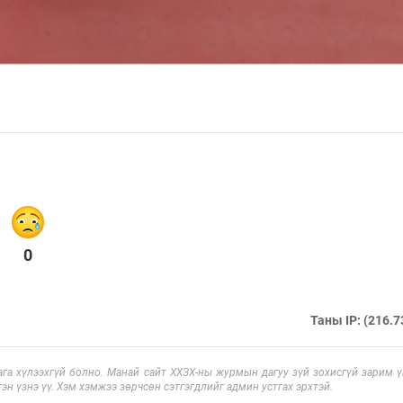
0
Таны IP: (216.7
га хүлээхгүй болно. Манай сайт ХХЗХ-ны журмын дагуу зүй зохисгүй зарим үг
эн үзнэ үү. Хэм хэмжээ зөрчсөн сэтгэгдлийг админ устгах эрхтэй.