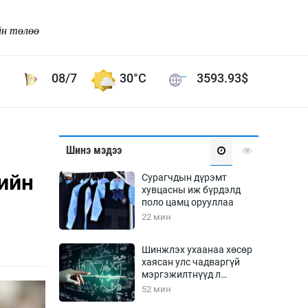
йн төлөө
08/7
30°C
3593.93
$
Соёл урлаг
Шинэ мэдээ
ой хөгжлийн зорилго -
Сонгодог урлаг
ийн
Сурагчдын дүрэмт
Ардын урлаг
хувцасны иж бүрдэлд
поло цамц орууллаа
Дүрслэх урлаг
22 мин
Өв соёл
таг
Кино урлаг
Шинжлэх ухаанаа хөсөр
хаясан улс чадваргүй
 орчин
Цирк
мэргэжилтнүүд л
ол
“үйлдвэрлэдэг”
52 мин
Рок поп, хип хоп
энд