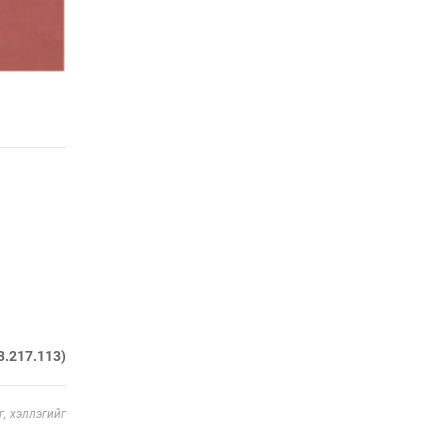
“барьцаалагдсан” сайд,
дарга нарын туйлшрал
Өчигдөр 09 цаг 30 мин
Боловсролын чанар
уруудах бүрд босгоо
намсгасаар л байх уу
Өчигдөр 09 цаг 00 мин
Монгол Улсын эмэгтэй
шигшээ баг өмсгөлөө
гардан авлаа
Уржигдар 18 цаг 31 мин
К.Роналдугийн хуримд
хэн уригдав
Уржигдар 17 цаг 00 мин
3.217.113)
“Халзан бүрэгтэй”
, хэллэгийг
төслийн
байгууламжуудыг