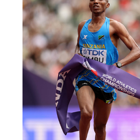
126-гийн НЭГ
Ертөнц
Спорт
Нийгэм
Бөх
Техник технологи
Сагсан бөмбөг
Шинжлэх ухаан
Хөлбөмбөг
Сонин хачин
Олимпын төрөл
Дэлхийн монгол
Тулааны спорт
Олимпын бус төр