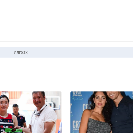
Илгээх