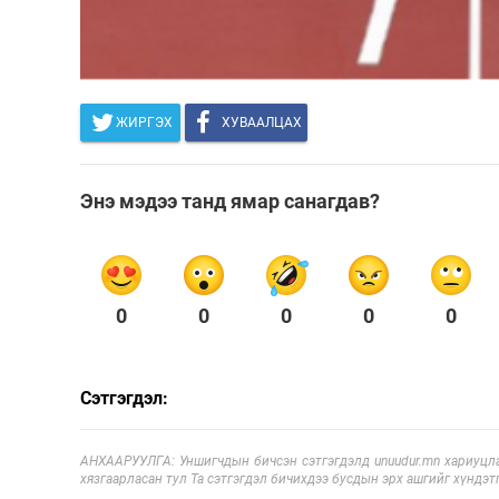
ЖИРГЭХ
ХУВААЛЦАХ
Энэ мэдээ танд ямар санагдав?
0
0
0
0
0
Сэтгэгдэл:
АНХААРУУЛГА: Уншигчдын бичсэн сэтгэгдэлд unuudur.mn хариуцла
хязгаарласан тул Та сэтгэгдэл бичихдээ бусдын эрх ашгийг хүндэтг