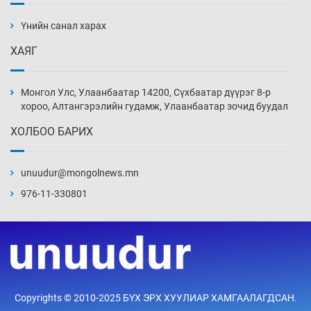
ажилтнууд амиа хорлох явдал эрс
нэмэгджээ
Үнийн санал харах
Уржигдар 13 цаг 52 мин
ХАЯГ
Монголын шигшээ Хонконгийн багийг ялж,
эхний хожлоо авлаа
Монгол Улс, Улаанбаатар 14200, Сүхбаатар дүүрэг 8-р
Уржигдар 13 цаг 30 мин
хороо, Алтангэрэлийн гудамж, Улаанбаатар зочид буудал
ХОЛБОО БАРИХ
Техникийн өндөр үзүүлэлттэй агаарын хөлөг
худалдан авах хүсэлтээ уламжлав
unuudur@mongolnews.mn
Уржигдар 13 цаг 00 мин
976-11-330801
“Шатахууны бус, бодлогын хомсдол
нүүрлээд байна”
Уржигдар 12 цаг 30 мин
Дөрвөн чиглэлд шөнийн автобус иргэдэд
Copyrights © 2010-2025 БҮХ ЭРХ ХУУЛИАР ХАМГААЛАГДСАН.
үйлчилж буй гэв