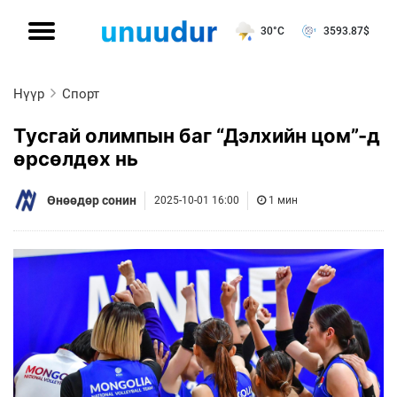
30°C
3593.87
$
Нүүр
Спорт
Тусгай олимпын баг “Дэлхийн цом”-д
өрсөлдөх нь
Өнөөдөр сонин
2025-10-01 16:00
1 мин