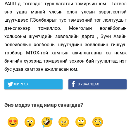
УАШТ-д тоглодог туршлагатай тамирчин юм . Тэгвэл
энэ удаа манай улсын олон улсын зэрэглэлтэй
шүүгчдээс Г.Золбаярыг тус тэмцээний тог лолтуудыг
дэнслэхээр томиллоо. Монголын волейболын
холбооны шүүгчдийн зөвлөлийн дарга , Зүүн Азийн
волейболын холбооны шүүгчдийн зөвлөлийн гишүүн
тэрбээр МТОХ-той хамтын ажиллагааны са намж
бичгийн хүрээнд тэмцээний зохион бай гуулалтад нэг
бус удаа хамтран ажилласан юм.
ЖИРГЭХ
ХУВААЛЦАХ
Энэ мэдээ танд ямар санагдав?