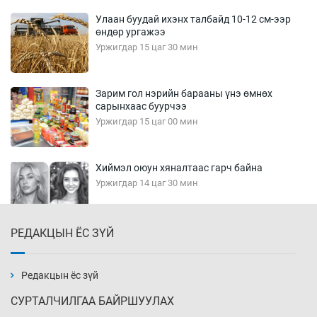
Улаан буудай ихэнх талбайд 10-12 см-ээр
өндөр ургажээ
Уржигдар 15 цаг 30 мин
Зарим гол нэрийн барааны үнэ өмнөх
сарынхаас буурчээ
Уржигдар 15 цаг 00 мин
Хиймэл оюун хяналтаас гарч байна
Уржигдар 14 цаг 30 мин
РЕДАКЦЫН ЁС ЗҮЙ
Эмэгтэйчүүд Бээжин, эрэгтэйчүүд Японд
бэлтгэл базаахаар хилийн дээс алхлаа
Уржигдар 14 цаг 00 мин
Редакцын ёс зүй
СУРТАЛЧИЛГАА БАЙРШУУЛАХ
АНУ-ын Цэргийн кибер командлалаын