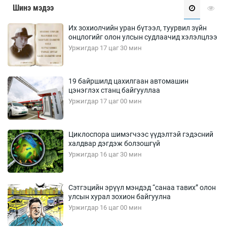
Шинэ мэдээ
Их зохиолчийн уран бүтээл, туурвил зүйн
онцлогийг олон улсын судлаачид хэлэлцлээ
Уржигдар 17 цаг 30 мин
19 байршилд цахилгаан автомашин
цэнэглэх станц байгууллаа
Уржигдар 17 цаг 00 мин
Циклоспора шимэгчээс үүдэлтэй гэдэсний
халдвар дэгдэж болзошгүй
Уржигдар 16 цаг 30 мин
Сэтгэцийн эрүүл мэндэд “санаа тавих” олон
улсын хурал зохион байгуулна
Уржигдар 16 цаг 00 мин