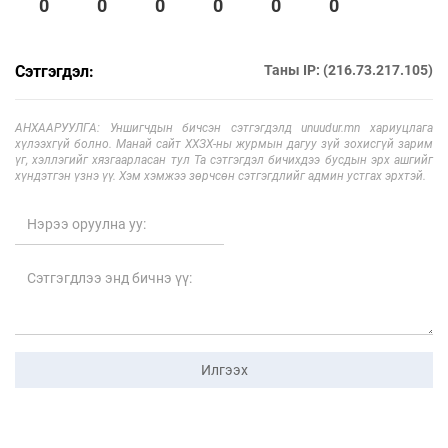
0
0
0
0
0
0
Сэтгэгдэл:
Таны IP: (216.73.217.105)
АНХААРУУЛГА: Уншигчдын бичсэн сэтгэгдэлд unuudur.mn хариуцлага
хүлээхгүй болно. Манай сайт ХХЗХ-ны журмын дагуу зүй зохисгүй зарим
үг, хэллэгийг хязгаарласан тул Та сэтгэгдэл бичихдээ бусдын эрх ашгийг
хүндэтгэн үзнэ үү. Хэм хэмжээ зөрчсөн сэтгэгдлийг админ устгах эрхтэй.
Илгээх