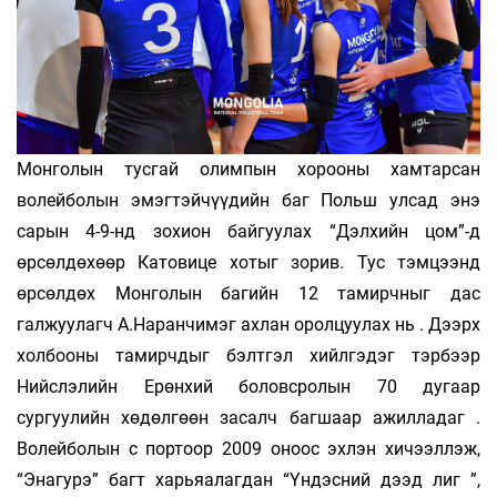
Монголын тусгай олимпын хорооны хамтарсан
волейболын эмэгтэйчүүдийн баг Польш улсад энэ
сарын 4-9-нд зохион байгуулах “Дэлхийн цом”-д
өрсөлдөхөөр Катовице хотыг зорив. Тус тэмцээнд
өрсөлдөх Монголын багийн 12 тамирчныг дас
галжуулагч А.Наранчимэг ахлан оролцуулах нь . Дээрх
холбооны тамирчдыг бэлтгэл хийлгэдэг тэрбээр
Нийслэлийн Ерөнхий боловсролын 70 дугаар
сургуулийн хөдөлгөөн засалч багшаар ажилладаг .
Волейболын с портоор 2009 оноос эхлэн хичээллэж,
“Энагурэ” багт харьяалагдан “Үндэсний дээд лиг ”,