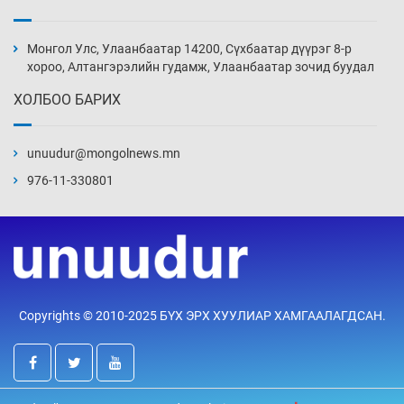
Монголын шигшээ Хонконгийн багийг ялж,
эхний хожлоо авлаа
Монгол Улс, Улаанбаатар 14200, Сүхбаатар дүүрэг 8-р
11 цаг 56 мин
хороо, Алтангэрэлийн гудамж, Улаанбаатар зочид буудал
ХОЛБОО БАРИХ
Техникийн өндөр үзүүлэлттэй агаарын хөлөг
худалдан авах хүсэлтээ уламжлав
unuudur@mongolnews.mn
12 цаг 26 мин
976-11-330801
“Шатахууны бус, бодлогын хомсдол
нүүрлээд байна”
12 цаг 56 мин
Дөрвөн чиглэлд шөнийн автобус иргэдэд
Copyrights © 2010-2025 БҮХ ЭРХ ХУУЛИАР ХАМГААЛАГДСАН.
үйлчилж буй гэв
13 цаг 26 мин
“Туул усан цогцолбор”-ын ТЭЗҮ-ийг