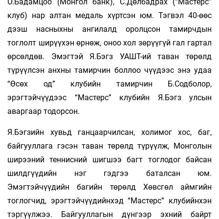
О.Бадамцоо (Монгол банк), С.Дөлбадрах (“Мастерс”
клуб) нар алтан медаль хүртсэн юм. Тэгвэл 40-өөс
дээш насныхны ангилалд оролцсон тамирчдын
тоглолт ширүүхэн өрнөж, оноо хол зөрүүгүй гал гартал
өрсөлдөв. Эмэгтэй Я.Бэгз УАШТ-ий таван төрөлд
түрүүлсэн анхны тамирчин боллоо чүүдээс энэ удаа
“Өсөх од” клубийн тамирчин Б.Содболор,
эрэгтэйчүүдээс “Мастерс” клубийн Я.Бэгз улсын
аваргаар тодорсон.
Я.Бэгзийн хувьд ганцаарчилсан, холимог хос, баг,
байгууллага гэсэн таван төрөлд түрүүлж, Монголын
ширээний теннисний шигшээ багт тоглодог байсан
шилдгүүдийн нэг гэдгээ баталсан юм.
Эмэгтэйчүүдийн багийн төрөлд Хөвсгөл аймгийн
тоглогчид, эрэгтэйчүүдийнхэд “Мастерс” клубийнхэн
тэргүүлжээ. Байгууллагын дүнгээр эхний байрт