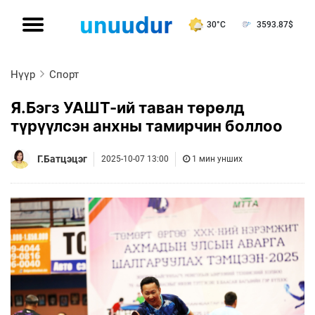
30°C
3593.87
$
Нүүр
Спорт
Я.Бэгз УАШТ-ий таван төрөлд
түрүүлсэн анхны тамирчин боллоо
Г.Батцэцэг
2025-10-07 13:00
1 мин унших