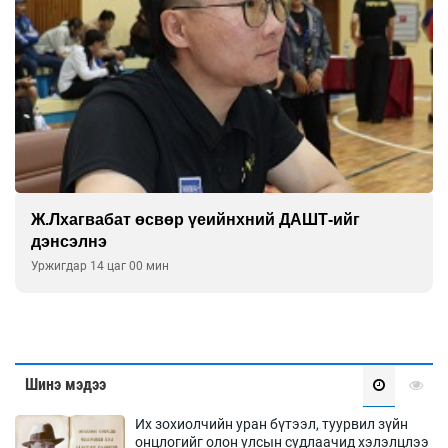
Ж.Лхагвабат өсвөр үеийнхний ДАШТ-ийг
дэнсэлнэ
Уржигдар 14 цаг 00 мин
Шинэ мэдээ
Их зохиолчийн уран бүтээл, туурвил зүйн
онцлогийг олон улсын судлаачид хэлэлцлээ