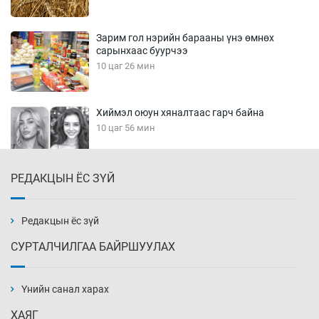
Зарим гол нэрийн барааны үнэ өмнөх
сарынхаас буурчээ
10 цаг 26 мин
Хиймэл оюун хяналтаас гарч байна
10 цаг 56 мин
РЕДАКЦЫН ЁС ЗҮЙ
Эмэгтэйчүүд Бээжин, эрэгтэйчүүд Японд
бэлтгэл базаахаар хилийн дээс алхлаа
11 цаг 26 мин
Редакцын ёс зүй
СУРТАЛЧИЛГАА БАЙРШУУЛАХ
АНУ-ын Цэргийн кибер командлалаын
ажилтнууд амиа хорлох явдал эрс
нэмэгджээ
Үнийн санал харах
11 цаг 34 мин
ХАЯГ