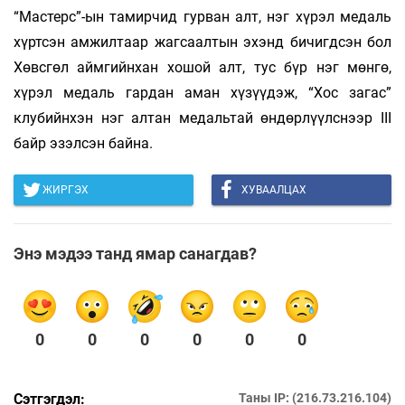
“Мастерс”-ын тамирчид гурван алт, нэг хүрэл медаль
хүртсэн амжилтаар жагсаалтын эхэнд бичигдсэн бол
Хөвсгөл аймгийнхан хошой алт, тус бүр нэг мөнгө,
хүрэл медаль гардан аман хүзүүдэж, “Хос загас”
клубийнхэн нэг алтан медальтай өндөрлүүлснээр III
байр эзэлсэн байна.
ЖИРГЭХ
ХУВААЛЦАХ
Энэ мэдээ танд ямар санагдав?
0
0
0
0
0
0
Сэтгэгдэл:
Таны IP: (216.73.216.104)