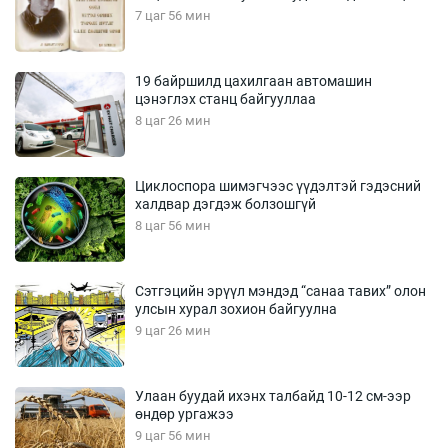
7 цаг 56 мин
19 байршилд цахилгаан автомашин
цэнэглэх станц байгууллаа
8 цаг 26 мин
Циклоспора шимэгчээс үүдэлтэй гэдэсний
халдвар дэгдэж болзошгүй
8 цаг 56 мин
Сэтгэцийн эрүүл мэндэд “санаа тавих” олон
улсын хурал зохион байгуулна
9 цаг 26 мин
Улаан буудай ихэнх талбайд 10-12 см-ээр
өндөр ургажээ
9 цаг 56 мин