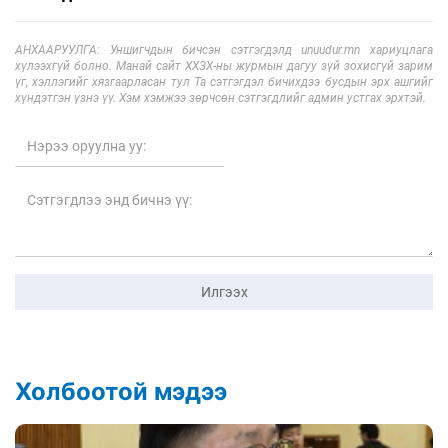
АНХААРУУЛГА: Уншигчдын бичсэн сэтгэгдэлд unuudur.mn хариуцлага
хүлээхгүй болно. Манай сайт ХХЗХ-ны журмын дагуу зүй зохисгүй зарим
үг, хэллэгийг хязгаарласан тул Та сэтгэгдэл бичихдээ бусдын эрх ашгийг
хүндэтгэн үзнэ үү. Хэм хэмжээ зөрчсөн сэтгэгдлийг админ устгах эрхтэй.
Илгээх
Холбоотой мэдээ