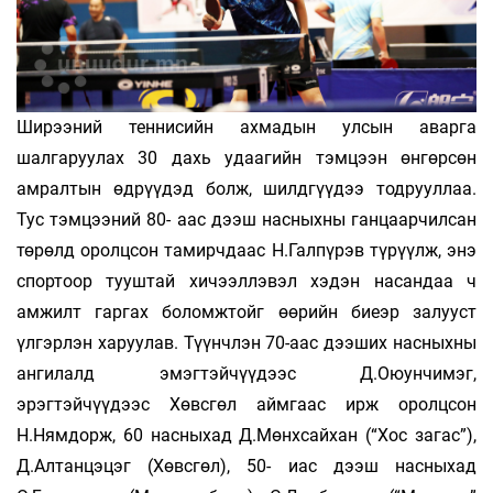
Ширээний теннисийн ахмадын улсын аварга
шалгаруулах 30 дахь удаагийн тэмцээн өнгөрсөн
амралтын өдрүүдэд болж, шилдгүүдээ тодрууллаа.
Тус тэмцээний 80- аас дээш насныхны ганцаарчилсан
төрөлд оролцсон тамирчдаас Н.Галпүрэв түрүүлж, энэ
спортоор тууштай хичээллэвэл хэдэн насандаа ч
амжилт гаргах боломжтойг өөрийн биеэр залууст
үлгэрлэн харуулав. Түүнчлэн 70-аас дээших насныхны
ангилалд эмэгтэйчүүдээс Д.Оюунчимэг,
эрэгтэйчүүдээс Хөвсгөл аймгаас ирж оролцсон
Н.Нямдорж, 60 насныхад Д.Мөнхсайхан (“Хос загас”),
Д.Алтанцэцэг (Хөвсгөл), 50- иас дээш насныхад