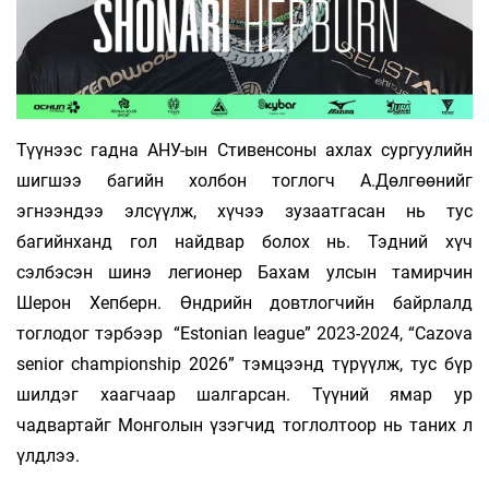
Түүнээс гадна АНУ-ын Стивенсоны ахлах сургуулийн
шигшээ багийн холбон тоглогч А.Дөлгөөнийг
эгнээндээ элсүүлж, хүчээ зузаатгасан нь тус
багийнханд гол найдвар болох нь. Тэдний хүч
сэлбэсэн шинэ легионер Бахам улсын тамирчин
Шерон Хепберн. Өндрийн довтлогчийн байрлалд
тоглодог тэрбээр “Estonian league” 2023-2024, “Cazova
senior championship 2026” тэмцээнд түрүүлж, тус бүр
шилдэг хаагчаар шалгарсан. Түүний ямар ур
чадвартайг Монголын үзэгчид тоглолтоор нь таних л
үлдлээ.