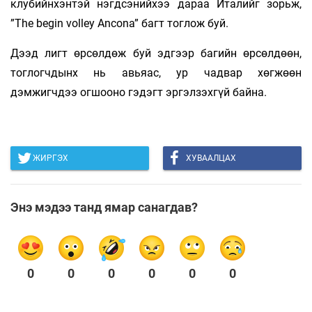
клубийнхэнтэй нэгдсэнийхээ дараа Италийг зорьж,
”The begin volley Ancona” багт тоглож буй.
Дээд лигт өрсөлдөж буй эдгээр багийн өрсөлдөөн,
тоглогчдынх нь авьяас, ур чадвар хөгжөөн
дэмжигчдээ огшооно гэдэгт эргэлзэхгүй байна.
ЖИРГЭХ
ХУВААЛЦАХ
Энэ мэдээ танд ямар санагдав?
0
0
0
0
0
0