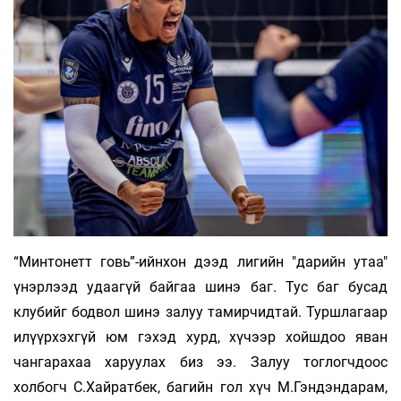
“Минтонетт говь”-ийнхон дээд лигийн "дарийн утаа"
үнэрлээд удаагүй байгаа шинэ баг. Тус баг бусад
клубийг бодвол шинэ залуу тамирчидтай. Туршлагаар
илүүрхэхгүй юм гэхэд хурд, хүчээр хойшдоо яван
чангарахаа харуулах биз ээ. Залуу тоглогчдоос
холбогч С.Хайратбек, багийн гол хүч М.Гэндэндарам,