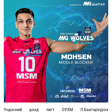
Үндэсний дээд лигт ОУХМ Л.Баатархүрээ