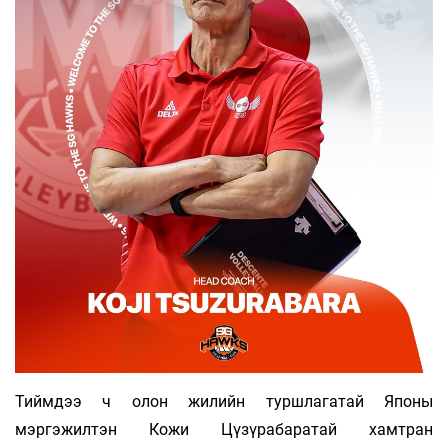
Тиймдээ ч олон жилийн туршлагатай Японы
мэргэжилтэн Кожи Цүзүрабаратай хамтран