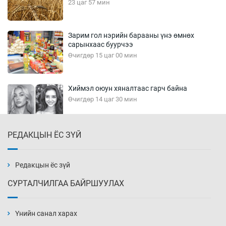
23 цаг 57 мин
Зарим гол нэрийн барааны үнэ өмнөх
сарынхаас буурчээ
Өчигдөр 15 цаг 00 мин
Хиймэл оюун хяналтаас гарч байна
Өчигдөр 14 цаг 30 мин
РЕДАКЦЫН ЁС ЗҮЙ
Эмэгтэйчүүд Бээжин, эрэгтэйчүүд Японд
бэлтгэл базаахаар хилийн дээс алхлаа
Өчигдөр 14 цаг 00 мин
Редакцын ёс зүй
СУРТАЛЧИЛГАА БАЙРШУУЛАХ
АНУ-ын Цэргийн кибер командлалаын
ажилтнууд амиа хорлох явдал эрс
нэмэгджээ
Үнийн санал харах
Өчигдөр 13 цаг 52 мин