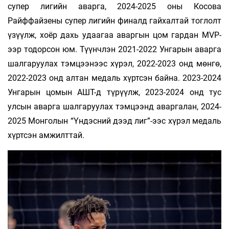
супер лигийн аварга, 2024-2025 оны Косова
Райффайзены супер лигийн финалд гайхалтай тоглолт
үзүүлж, хоёр дахь удаагаа аваргын цом гардан MVP-
ээр тодорсон юм. Түүнчлэн 2021-2022 Унгарын аварга
шалгаруулах тэмцээнээс хүрэл, 2022-2023 онд мөнгө,
2022-2023 онд алтан медаль хүртсэн байна. 2023-2024
Унгарын цомын АШТ-д түрүүлж, 2023-2024 онд тус
улсын аварга шалгаруулах тэмцээнд аваргалан, 2024-
2025 Монголын “Үндэсний дээд лиг”-ээс хүрэл медаль
хүртсэн амжилттай.