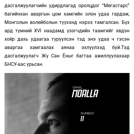
дасгалжуулагчийн удирдлагад оролцдог “Мегастарс”
багийнхан аваргын цом хамгийн олон удаа гардаж,
Монголын волейболын түүхэнд нэрээ тамгалсан. Бүх
ард түмний XVI наадамд үзэгчдийн таамгийг эвдэн
хоёр дахь удаагаа түрүүлсэн тэд энэ удаа ч гэсэн
аваргаа хамгаалах аянаа эхлүүлээд буй.Тэд
дасгалжуулагч Жү Сан Ёныг багтаа ажиллуулахаар
БНСУ-аас урьсан.