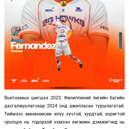
Вьетнамын шигшээ 2023, Филиппиний лигийн багийн
дасгалжуулагчаар 2024 онд ажилласан туршлагатай.
Тиймээс өмнөхөөсөө илүү хүчтэй, хурдтай, зоригтой
оролцох нь тодорхой хэмээн хөгжөөн дэмжигчид нь