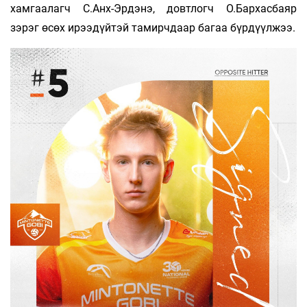
хамгаалагч С.Анх-Эрдэнэ, довтлогч О.Бархасбаяр
зэрэг өсөх ирээдүйтэй тамирчдаар багаа бүрдүүлжээ.