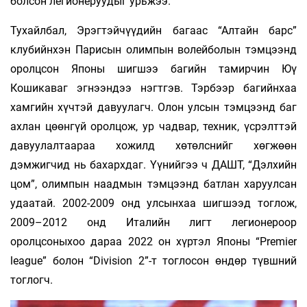
болсон легионеруудыг урьжээ.
Тухайлбал, Эрэгтэйчүүдийн багаас “Алтайн барс”
клубийнхэн Парисын олимпын волейболын тэмцээнд
оролцсон Японы шигшээ багийн тамирчин Юү
Кошикаваг эгнээндээ нэгтгэв. Тэрбээр багийнхаа
хамгийн хүчтэй давуулагч. Олон улсын тэмцээнд баг
ахлан цөөнгүй оролцож, ур чадвар, техник, үсрэлттэй
давуулалтаараа хожилд хөтөлснийг хөгжөөн
дэмжигчид нь бахархдаг. Үүнийгээ ч ДАШТ, “Дэлхийн
цом”, олимпын наадмын тэмцээнд батлан харуулсан
удаатай. 2002-2009 онд улсынхаа шигшээд тоглож,
2009–2012 онд Италийн лигт легионероор
оролцсоныхоо дараа 2022 он хүртэл Японы “Premier
league” болон “Division 2”-т тоглосон өндөр түвшний
тоглогч.