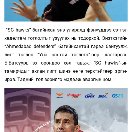
“SG hawks” багийнхан энэ улиралд фэнүүддээ сэтгэл
хөдөлгөм тоглолтыг үзүүлэх нь тодорхой. Энэтхэгийн
“Ahmedabad defenders” багийнхантай гэрээ байгуулж,
лигт тоглон “Үнэ цэнтэй тоглогч”-оор шалгарсан
Б.Батсуурь эх орондоо хөл тавьж, “SG hawks”-ын
тамирчдыг ахлан лигт шинэ өнгө төрхтэйгөөр эргэн
ирэв. Тэдний гол зорилго мэдээж аваргын цом.