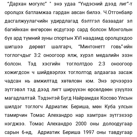
“Дархан могулс” " энэ удаа “Үндэсний дээд лиг”-т
оролцох батламжаа гардан авсан билээ. Ч.Отгонбаяр
дасгалжуулагчийн удирдлагад бэлтгэл базаадаг эл
багийнхан өнгөрсөн есдүгээр сард болсон Монголын
бүх ард түмний зуны спортын XVI наадамд оролцохдоо
шигшээ дөрөвт шалгарч, “Минтонетт говь”-ийн
тоглогчдыг 3:2 оноогоор ялж, хүрэл медалийн эзэн
болсон. Тэд хэсгийн тоглолтдоо 2:3 оноогоор
хожигдсон ч шийдвэрлэх тоглолтод алдаагаа засаж
чадсан нь амжилтад хөтөлсөн юм. Энэ эрчээрээ
зүтгэвэл тэд дээд лигт ширүүхэн өрсөлдөөн үзүүлэх
магадлалтай. Тэдэнтэй Бүгд Найрамдах Косово Улсын
шилдэг тоглогч Адриатик Бериша, мөн Куба улсын
тамирчин Томас Алехандро нар хамтран зүтгэхээр
нэгджээ. Томас Алехандро 2000 оны долоодугаар
сарын 6-нд, Адриатик Бериша 1997 оны тавдугаар