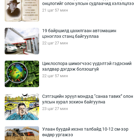
онцлогийг олон улсын судлаачид хэлэлцлээ
21 цаг 57 мин
19 байршилд цахилгаан автомашин
цэнэглэх станц байгууллаа
22 цаг 27 мин
Циклоспора шимэгчээс үүдэлтэй гэдэсний
халдвар дэгдэж болзошгүй
22 цаг 57 мин
Сэтгэцийн эрүүл мэндэд “санаа тавих” олон
улсын хурал зохион байгуулна
23 цаг 27 мин
Улаан буудай ихэнх талбайд 10-12 см-ээр
өндөр ургажээ