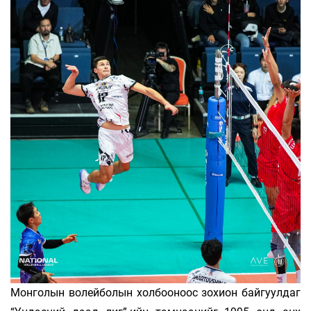
Монголын волейболын холбооноос зохион байгуулдаг