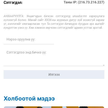
Сэтгэгдэл:
Таны IP: (216.73.216.227)
АНХААРУУЛГА: Уншигчдын бичсэн сэтгэгдэлд unuudur.mn хариуцлага
хүлээхгүй болно. Манай сайт ХХЗХ-ны журмын дагуу зүй зохисгүй зарим
үг, хэллэгийг хязгаарласан тул Та сэтгэгдэл бичихдээ бусдын эрх ашгийг
хүндэтгэн үзнэ үү. Хэм хэмжээ зөрчсөн сэтгэгдлийг админ устгах эрхтэй.
Илгээх
Холбоотой мэдээ