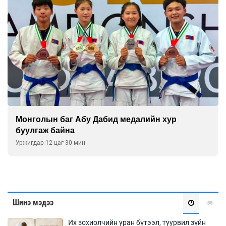
Монголын баг Абу Дабид медалийн хур
буулгаж байна
Уржигдар 12 цаг 30 мин
Шинэ мэдээ
Их зохиолчийн уран бүтээл, туурвил зүйн