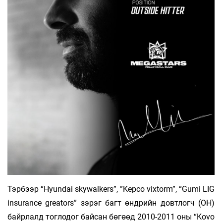
Тэрбээр “Hyundai skywalkers”, ”Kepco vixtorm”, “Gumi LIG
insurance greators” зэрэг багт өндрийн довтлогч (OH)
байрлалд тоглодог байсан бөгөөд 2010-2011 оны “Kovo