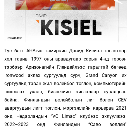
Тус багт АНУ-ын тамирчин Дэвид Кисиэл тоглохоор
хөл тавив. 1997 оны аравдугаар сарын 4-нд төрсөн
тэрбээр Аризонагийн Глендейлээс гаралтай бөгөөд
Ironwood ахлах сургуульд сурч, Grand Canyon их
сургуульд таван жил волейбол тоглон, компьютерийн
шинжлэх ухаан, бизнесийн чиглэлээр суралцсан
байна. Финландын волейболын лиг болон CEV
аваргуудын лигт тоглон, мэргэжлийн карьераа 2021
онд Недарландын “VC Limac” клубээс эхлүүлжээ.
2022–2023 онд Финландын “Саво воллей”