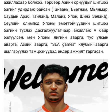
ажиллахаар болжээ. Тэрбээр Азийн орнуудыг шигшээ
багийг удирдаж байсан (Тайвань, Вьетнам, Мьянмар,
Саудын Араб, Тайланд, Малайз, Япон, Шинэ Зеланд),
Сөүлийн олимпод Японы эмэгтэйчүүдийн шигшээ
багийн туслах дасгалжуулагчаар ажиллаж V байр
эзлүүлсэн, мөн Японы лигийн аварга, тус улсын
аварга, Азийн аварга, “SEA games” клубын аварга
шалгаруулах тэмцээнүүдэд өндөр амжилт гаргасан.