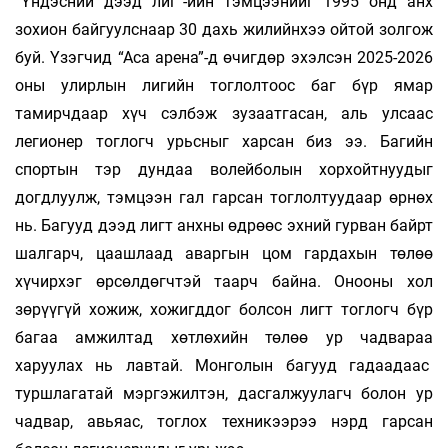
“Үндэсний дээд лиг”-ийн тэмцээнийг 1995 онд анх
зохион байгуулснаар 30 дахь жилийнхээ ойтой золгож
буй. Үзэгчид “Аса арена”-д өчигдөр эхэлсэн 2025-2026
оны улирлын лигийн тоглолтоос баг бүр ямар
тамирчдаар хүч сэлбэж зузаатгасан, аль улсаас
легионер тоглогч урьсныг харсан биз ээ. Багийн
спортын тэр дундаа волейболын хорхойтнуудыг
догдлуулж, тэмцээн гал гарсан тоглолтуудаар өрнөх
нь. Багууд дээд лигт анхны өдрөөс эхний гурван байрт
шалгарч, цаашлаад аваргын цом гардахын төлөө
хүчирхэг өрсөлдөгчтэй таарч байна. Онооны хол
зөрүүгүй хожиж, хожигддог болсон лигт тоглогч бүр
багаа амжилтад хөтлөхийн төлөө ур чадвараа
харуулах нь лавтай. Монголын багууд гадаадаас
туршлагатай мэргэжилтэн, дасгалжуулагч болон ур
чадвар, авьяас, тоглох техникээрээ нэрд гарсан