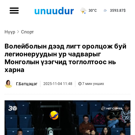
30°C
3593.87
$
Нүүр
Спорт
Волейболын дээд лигт оролцож буй
легионеруудын ур чадварыг
Монголын үзэгчид тоглолтоос нь
харна
Г.Батцэцэг
2025-11-04 11:48
7 мин унших