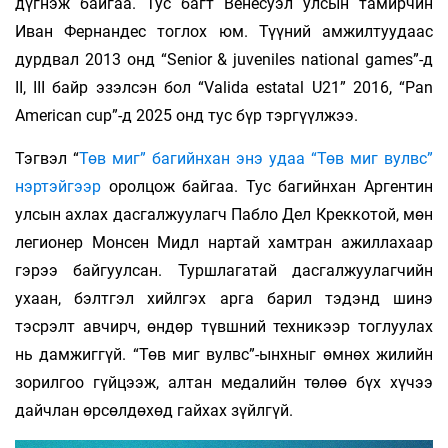
дүгнэж байгаа. Тус багт Венесуэл улсын тамирчин
Иван Фернандес тоглох юм. Түүний амжилтуудаас
дурдвал 2013 онд “Senior & juveniles national games”-д
II, III байр эзэлсэн бол “Valida estatal U21” 2016, “Pan
American cup”-д 2025 онд тус бүр тэргүүлжээ.
Тэгвэл “
Төв миг” багийнхан энэ удаа “Төв миг вулвс”
нэртэйгээр
оролцож байгаа. Тус багийнхан Аргентин
улсын ахлах дасгалжуулагч Пабло Дел Креккотой, мөн
легионер Монсен Мидл нартай хамтран ажиллахаар
гэрээ байгуулсан. Туршлагатай дасгалжуулагчийн
ухаан, бэлтгэл хийлгэх арга барил тэдэнд шинэ
тэсрэлт авчирч, өндөр түвшний техникээр тоглуулах
нь дамжиггүй. “Төв миг вулвс”-ынхныг өмнөх жилийн
зорилгоо гүйцээж, алтан медалийн төлөө бүх хүчээ
дайчлан өрсөлдөхөд гайхах зүйлгүй.