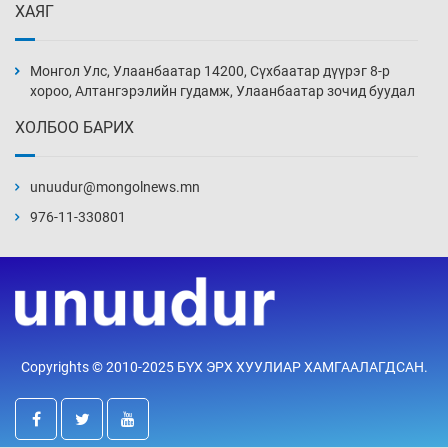
ХАЯГ
Монголын шигшээ Хонконгийн багийг ялж,
эхний хожлоо авлаа
Монгол Улс, Улаанбаатар 14200, Сүхбаатар дүүрэг 8-р
Өчигдөр 13 цаг 30 мин
хороо, Алтангэрэлийн гудамж, Улаанбаатар зочид буудал
ХОЛБОО БАРИХ
Техникийн өндөр үзүүлэлттэй агаарын хөлөг
худалдан авах хүсэлтээ уламжлав
unuudur@mongolnews.mn
Өчигдөр 13 цаг 00 мин
976-11-330801
“Шатахууны бус, бодлогын хомсдол
нүүрлээд байна”
Өчигдөр 12 цаг 30 мин
Дөрвөн чиглэлд шөнийн автобус иргэдэд
Copyrights © 2010-2025 БҮХ ЭРХ ХУУЛИАР ХАМГААЛАГДСАН.
үйлчилж буй гэв
Өчигдөр 12 цаг 00 мин