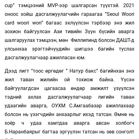
cup” тэмцээний MVP-ээр шалгарсан түүхтэй. 2021
оноос хойш дасгалжуулагчийн гараагаа “Seoul Woori
card woori won” багаас эхлүүлсэн тэрбээр энэ жил
зохион байгуулсан Ази тивийн Зүүн бүсийн аварга
шалгаруулах тэмцээн, мөн Филлипинд болсон ДАШТ-д
улсынхаа эрэгтэйчүүдийн шигшээ багийн туслах
дасгалжуулагчаар ажилласан юм.
Дээд лигт “тоос өргөдөг ” Натур бакс” багийнхан энэ
жил таван жилийн ой тохиож байна. Үүсэн
байгуулагдсан цагаасаа өндөр амжилт үзүүлсэн
тэдний ахлах дасгалжуулагчаар лигийн таван
удаагийн аварга, ОУХМ С.Амгаабазар ажиллахаар
болсон нь үзэгчдийн анхаарлыг ихэд татсан. Өмнө нь
хоёр ч удаа хамтдаа аварга авсан холбогч
Б.Наранбаярыг багтаа эргүүлэн татсан нь зөв сонголт