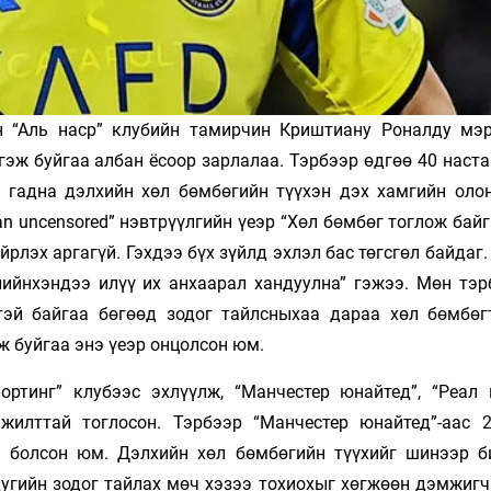
 “Аль наср” клубийн тамирчин Криштиану Роналду мэ
гэж буйгаа албан ёсоор зарлалаа. Тэрбээр өдгөө 40 наст
 гадна дэлхийн хөл бөмбөгийн түүхэн дэх хамгийн оло
an uncensored” нэвтрүүлгийн үеэр “Хөл бөмбөг тоглож бай
рлэх аргагүй. Гэхдээ бүх зүйлд эхлэл бас төгсгөл байдаг
лийнхэндээ илүү их анхаарал хандуулна” гэжээ. Мөн тэр
тэй байгаа бөгөөд зодог тайлсныхаа дараа хөл бөмбөг
ж буйгаа энэ үеэр онцолсон юм.
ртинг” клубээс эхлүүлж, “Манчестер юнайтед”, “Реал 
жилттай тоглосон. Тэрбээр “Манчестер юнайтед”-аас 
н болсон юм. Дэлхийн хөл бөмбөгийн түүхийг шинээр б
дугийн зодог тайлах мөч хэзээ тохиохыг хөгжөөн дэмжигч