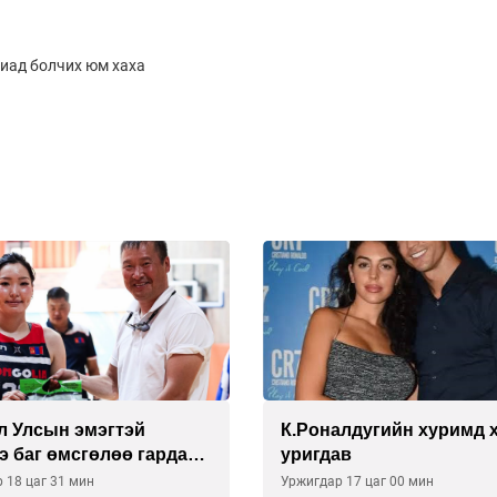
пиад болчих юм хаха
алдугийн хуримд хэн
Спорт ба энтертайнме
ав
хослол “Триатлон-2026
 17 цаг 00 мин
Уржигдар 11 цаг 30 мин