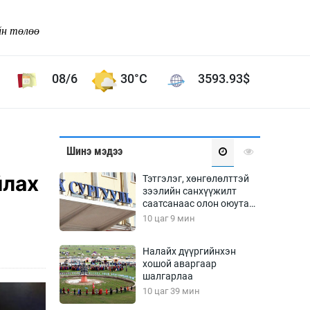
йн төлөө
08/6
30°C
3593.93
$
Соёл урлаг
Шинэ мэдээ
ой хөгжлийн зорилго -
Сонгодог урлаг
йлах
Тэтгэлэг, хөнгөлөлттэй
Ардын урлаг
зээлийн санхүүжилт
саатсанаас олон оюутан
Дүрслэх урлаг
төлбөрийн дарамтад
10 цаг 9 мин
Өв соёл
оров
таг
Кино урлаг
Налайх дүүргийнхэн
хошой аваргаар
 орчин
Цирк
шалгарлаа
ол
10 цаг 39 мин
Рок поп, хип хоп
энд