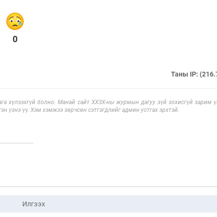
0
Таны IP: (216.
га хүлээхгүй болно. Манай сайт ХХЗХ-ны журмын дагуу зүй зохисгүй зарим үг
эн үзнэ үү. Хэм хэмжээ зөрчсөн сэтгэгдлийг админ устгах эрхтэй.
Илгээх