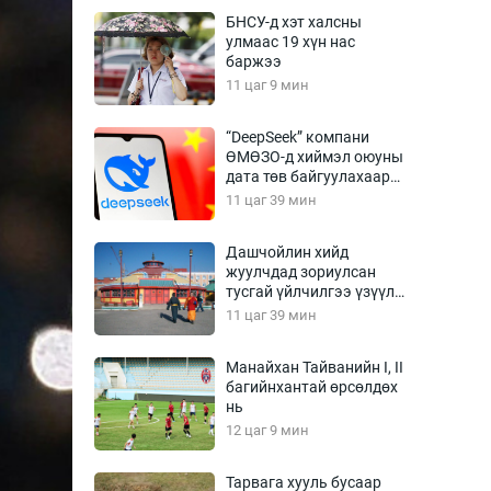
Урлагтай яриа
БНСУ-д хэт халсны
өрчил
улмаас 19 хүн нас
баржээ
энд-Эрхэм баян
11 цаг 9 мин
“DeepSeek” компани
ӨМӨЗО-д хиймэл оюуны
хүний үг
дата төв байгуулахаар
төлөвлөж байна
11 цаг 39 мин
Дашчойлин хийд
жуулчдад зориулсан
ага
Бусад
тусгай үйлчилгээ үзүүлж
эхэлжээ
11 цаг 39 мин
Фото
сурвалжлагч
Видео
Манайхан Тайванийн I, II
Инфографик
багийнхантай өрсөлдөх
нь
Санал асуулга
12 цаг 9 мин
Тарвага хууль бусаар