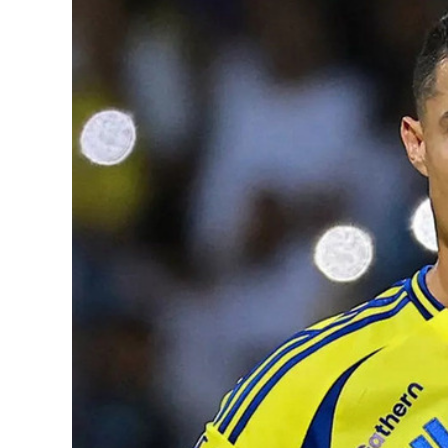
126-гийн НЭГ
Ертөнц
Спорт
Нийгэм
Бөх
Техник технологи
Сагсан бөмбөг
Шинжлэх ухаан
Хөлбөмбөг
Сонин хачин
Олимпын төрөл
Дэлхийн монгол
Тулааны спорт
Олимпын бус төр