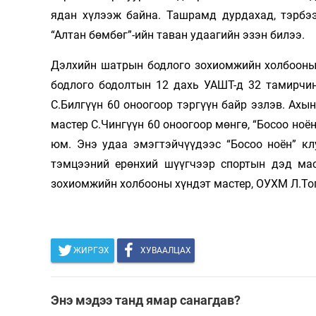
ядан хүлээж байна. Ташрамд дурдахад, тэрбэ
“Алтан бөмбөг”-ийн таван удаагийн эзэн билээ.
Дэлхийн шатрын бодлого зохиомжийн холбооны 
бодлого бодолтын 12 дахь УАШТ-д 32 тамирчин
С.Билгүүн 60 оноогоор тэргүүн байр эзлэв. Ах
мастер С.Чингүүн 60 оноогоор мөнгө, “Босоо ноё
юм. Энэ удаа эмэгтэйчүүдээс “Босоо ноён” кл
тэмцээний ерөнхий шүүгчээр спортын дэд ма
зохиомжийн холбооны хүндэт мастер, ОУХМ Л.То
ЖИРГЭХ
ХУВААЛЦАХ
Энэ мэдээ танд ямар санагдав?