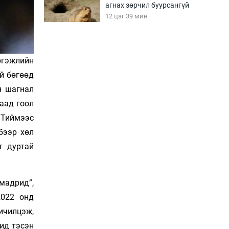
агнах зөрчил буурсангүй
12 цаг 39 мин
Х.Улам-Өрнөх байр
урагшилж, долоод
ргэжлийн
жагсжээ
ай бөгөөд
13 цаг 9 мин
н шагнал
гаад гоол
Ж.Лхагвабат өсвөр
үеийнхний ДАШТ-ийг
. Тиймээс
дэнсэлнэ
бээр хөл
13 цаг 39 мин
т дуртай
Иран тэсэж үлдсэн ч
удаан хугацаанд хүнд
үеийг туулна
мадрид”,
14 цаг 9 мин
2022 онд
Боловсролын зээлийн
ичилцэж,
сангаар гадаадад
ид тэсэн