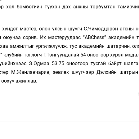
эр хөл бөмбөгийн түүхэн дэх анхны тэрбумтан тамирчи
хүндэт мастер, олон улсын шүүгч С.Чимэдцэрэн агсны 
 оюунаа сорив. Их мастеруудаас “ABChess” академийн 
ынхаа амжилтыг үргэлжлүүлж, тус академийн шатарчин, ол
н” клубийн тоглогч Г.Тэнгүүндалай 54 оноогоор хүрэл меда
убийнхнээс Э.Одмаа 53.75 оноогоор тусгай байрт шалга
стер М.Жанлавчарив, зөвлөх шүүгчээр Дэлхийн шатрын
гоохүү ажиллав.