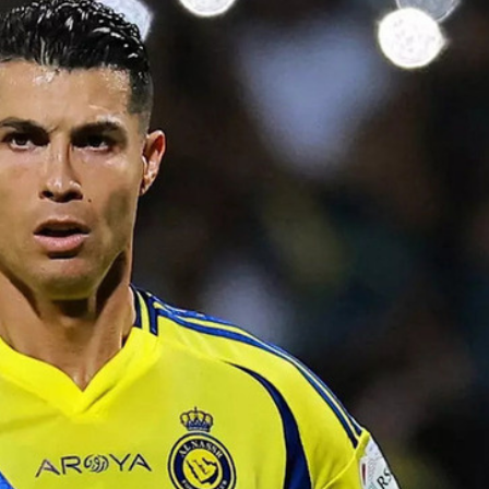
Ханш
Хэрэг з
Эрэлттэй мэдээ
Эрүүл м
Хууль ёс
Хүмүүс
Албаны 
Бусад
Life style
Ярилцл
Зөвлөгөө
Хоймор
Өнөөдрийн тухай
Уншигч-
өл