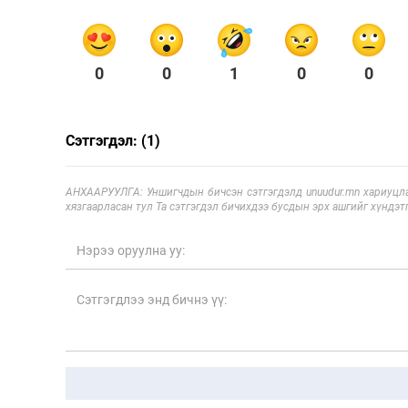
0
0
1
0
0
Сэтгэгдэл: (1)
АНХААРУУЛГА: Уншигчдын бичсэн сэтгэгдэлд unuudur.mn хариуцла
хязгаарласан тул Та сэтгэгдэл бичихдээ бусдын эрх ашгийг хүндэтг