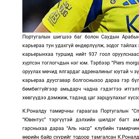
Олимп 2024
Португалын шигшээ баг болон Саудын Арабын
карьераа тун удахгүй өндөрлүүлж, зодог тайлах 
карьерынхаа туршид нийт 937 гоол оруулснаас
хүртсэн тоглогчдын нэг юм. Тэрбээр “Piers morg
оруулах мөчид ялгардаг адреналиныг юутай ч зүй
карьераа дуусгавар болгосныхоо дараа гэр бү
бөмбөггүйгээр амьдарч чадна гэдэгтээ итгэл
хөвгүүдээ дэмжиж, тэдэнд цаг зарцуулахыг хүсэ
К.Роналду тамирчны гараагаа Португалын “Спо
“Ювентус” тэргүүтэй дэлхийн шилдэг багт ам
гарсныхаа дараа “Аль наср” клубийн тамирчи
өөрийн байр суурийг тодоор тамгалсан К.Ронал