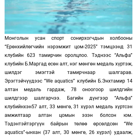
Монголын усан спорт сонирхогчдын холбооны
“Ерөнхийлөгчийн нэрэмжит цом-2025” тэмцээнд 31
клубийн 623 тамирчин оролцлоо. Тэднээс “Альфа”
клубийн Б.Маргад есөн алт, нэг мөнгөн медаль хүртэж,
шилдэг эмэгтэй тамирчнаар шалгарав.
Эрэгтэйчүүдээс “We aquatics” клубийн Б.Энхтамир 14
алтан медаль гардаж, 78 оноогоор шилдгийн
шилдгээр шалгарчээ. Багийн дүнгээр “Альфа”
клубийнхэн57 алт, 33 мөнгө, 31 хүрэл медаль хүртсэн
амжилтаар алтан цомын эзэн болсон юм.
Тэдэнтэйтэргүүн байрын төлөө өрсөлдсөн “We
аquatics”-ынхан (37 алт, 30 мөнгө, 26 хүрэл) удаалж,