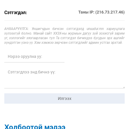
Сэтгэгдэл:
Таны IP: (216.73.217.46)
АНХААРУУЛГА: Уншигчдын бичсэн сэтгэгдэлд unuudur.mn хариуцлага
хүлээхгүй болно. Манай сайт ХХЗХ-ны журмын дагуу зүй зохисгүй зарим
үг, хэллэгийг хязгаарласан тул Та сэтгэгдэл бичихдээ бусдын эрх ашгийг
хүндэтгэн үзнэ үү. Хэм хэмжээ зөрчсөн сэтгэгдлийг админ устгах эрхтэй.
Илгээх
Холбоотой мэдээ