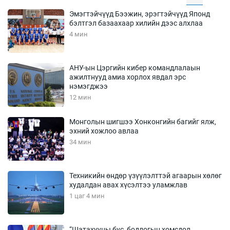
Эмэгтэйчүүд Бээжин, эрэгтэйчүүд Японд
бэлтгэл базаахаар хилийн дээс алхлаа
4 мин
АНУ-ын Цэргийн кибер командлалаын
ажилтнууд амиа хорлох явдал эрс
нэмэгджээ
12 мин
Монголын шигшээ Хонконгийн багийг ялж,
эхний хожлоо авлаа
34 мин
Техникийн өндөр үзүүлэлттэй агаарын хөлөг
худалдан авах хүсэлтээ уламжлав
1 цаг 4 мин
“Шатахууны бус, бодлогын хомсдол