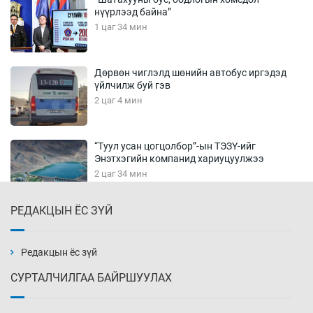
нүүрлээд байна”
1 цаг 34 мин
Дөрвөн чиглэлд шөнийн автобус иргэдэд
үйлчилж буй гэв
2 цаг 4 мин
“Туул усан цогцолбор”-ын ТЭЗҮ-ийг
Энэтхэгийн компанид хариуцуулжээ
2 цаг 34 мин
РЕДАКЦЫН ЁС ЗҮЙ
Алтны үнэ долоо хоногийнхоо дээд түвшинд
хүрэв
3 цаг 4 мин
Редакцын ёс зүй
СУРТАЛЧИЛГАА БАЙРШУУЛАХ
Сурагчдын дүрэмт хувцасны иж бүрдэлд
поло цамц орууллаа