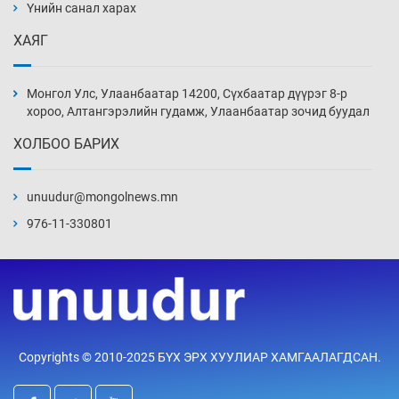
Үнийн санал харах
3 цаг 34 мин
ХАЯГ
Шинжлэх ухаанаа хөсөр хаясан улс
чадваргүй мэргэжилтнүүд л “үйлдвэрлэдэг”
Монгол Улс, Улаанбаатар 14200, Сүхбаатар дүүрэг 8-р
4 цаг 4 мин
хороо, Алтангэрэлийн гудамж, Улаанбаатар зочид буудал
ХОЛБОО БАРИХ
Аппликэйшн хөгжүүлэхийн оронд ажлаа хий,
Г.Дамдинням сайд аа
unuudur@mongolnews.mn
4 цаг 34 мин
976-11-330801
Эвдэрхий замаар түрээ барьж, иргэдийнхээ
халаасыг тэмтэрч эхэллээ
5 цаг 4 мин
Тэтгэлэг, хөнгөлөлттэй зээлийн санхүүжилт
Copyrights © 2010-2025 БҮХ ЭРХ ХУУЛИАР ХАМГААЛАГДСАН.
саатсанаас олон оюутан төлбөрийн
дарамтад оров