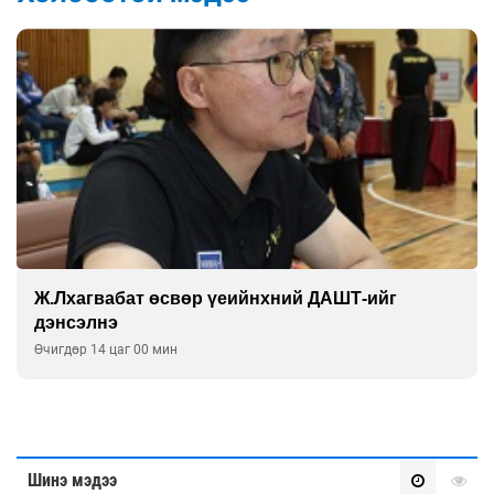
Ж.Лхагвабат өсвөр үеийнхний ДАШТ-ийг
дэнсэлнэ
Өчигдөр 14 цаг 00 мин
Шинэ мэдээ