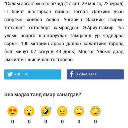
“Сэлэм загас”-ын сэлэгчид (17 алт, 29 мөнгө, 22 хүрэл)
III байрт шалгарсан байна. Тэгвэл Дэлхийн усан
спортын холбоо болон Унгарын Засгийн газрын
тэтгэлэгт хөтөлбөрт хамрагдсан Э.Ариунтамир тус
улсын аварга шалгаруулах тэмцээнд ур чадвараа
сорьж, 100 метрийн араар даллах сэлэлтийн төрөлд
(нэг минут 02 секунд 43 доль) Монгол Улсын дээд
амжилтыг шинэчлэн тогтоолоо.
ЖИРГЭХ
ХУВААЛЦАХ
Энэ мэдээ танд ямар санагдав?
0
0
0
0
0
0