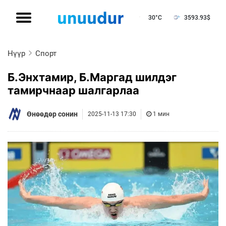
30°C
3593.93
$
Нүүр
Спорт
Б.Энхтамир, Б.Маргад шилдэг
тамирчнаар шалгарлаа
Өнөөдөр сонин
2025-11-13 17:30
1 мин