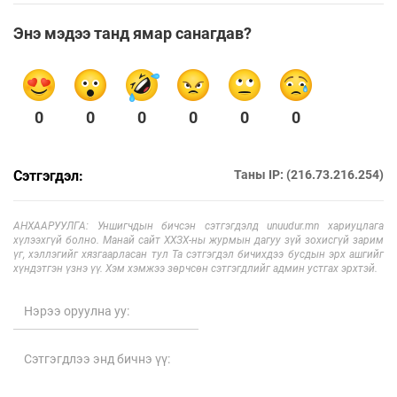
Энэ мэдээ танд ямар санагдав?
0
0
0
0
0
0
Сэтгэгдэл:
Таны IP: (216.73.216.254)
АНХААРУУЛГА: Уншигчдын бичсэн сэтгэгдэлд unuudur.mn хариуцлага
хүлээхгүй болно. Манай сайт ХХЗХ-ны журмын дагуу зүй зохисгүй зарим
үг, хэллэгийг хязгаарласан тул Та сэтгэгдэл бичихдээ бусдын эрх ашгийг
хүндэтгэн үзнэ үү. Хэм хэмжээ зөрчсөн сэтгэгдлийг админ устгах эрхтэй.