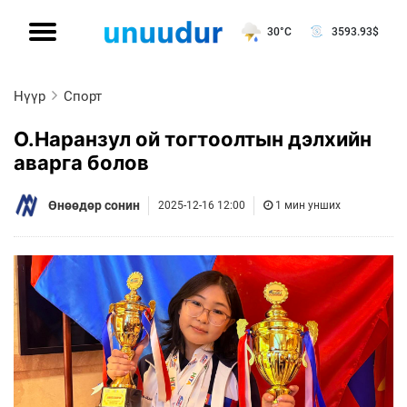
30°C
3593.93
$
Нүүр
Спорт
О.Наранзул ой тогтоолтын дэлхийн
аварга болов
Өнөөдөр сонин
2025-12-16 12:00
1 мин унших