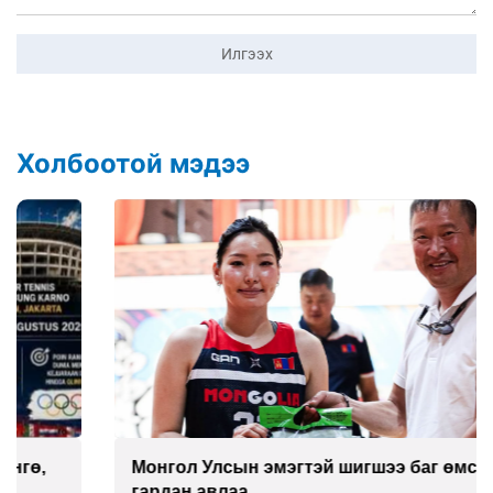
Илгээх
Холбоотой мэдээ
Монгол Улсын эмэгтэй шигшээ баг өмсгөлөө
гардан авлаа