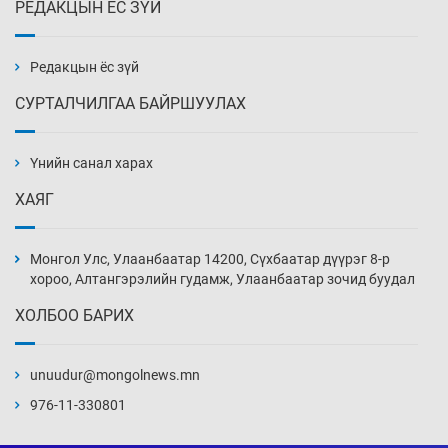
РЕДАКЦЫН ЁС ЗҮЙ
Техникийн өндөр үзүүлэлттэй агаарын хөлөг
худалдан авах хүсэлтээ уламжлав
3 цаг 19 мин
Редакцын ёс зүй
СУРТАЛЧИЛГАА БАЙРШУУЛАХ
“Шатахууны бус, бодлогын хомсдол
нүүрлээд байна”
Үнийн санал харах
3 цаг 49 мин
ХАЯГ
Дөрвөн чиглэлд шөнийн автобус иргэдэд
үйлчилж буй гэв
Монгол Улс, Улаанбаатар 14200, Сүхбаатар дүүрэг 8-р
4 цаг 19 мин
хороо, Алтангэрэлийн гудамж, Улаанбаатар зочид буудал
ХОЛБОО БАРИХ
“Туул усан цогцолбор”-ын ТЭЗҮ-ийг
Энэтхэгийн компанид хариуцуулжээ
unuudur@mongolnews.mn
4 цаг 49 мин
976-11-330801
Алтны үнэ долоо хоногийнхоо дээд түвшинд