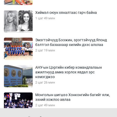
Хиймэл оюун хяналтаас гарч байна
1 цаг 49 мин
Эмэгтэйчүүд Бээжин, эрэгтэйчүүд Японд
бэлтгэл базаахаар хилийн дээс алхлаа
2 цаг 19 мин
АНУ-ын Цэргийн кибер командлалаын
ажилтнууд амиа хорлох явдал эрс
нэмэгджээ
2 цаг 26 мин
Монголын шигшээ Хонконгийн багийг ялж,
эхний хожлоо авлаа
2 цаг 49 мин