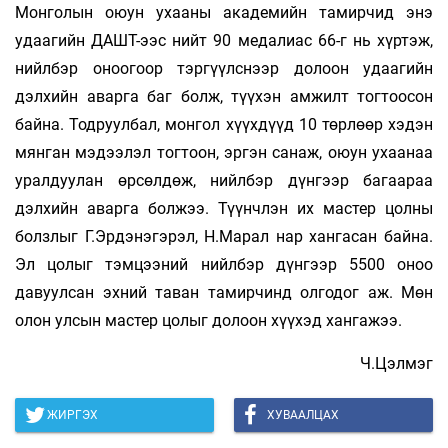
Монголын оюун ухааны академийн тамирчид энэ
удаагийн ДАШТ-ээс нийт 90 медалиас 66-г нь хүртэж,
нийлбэр оноогоор тэргүүлснээр долоон удаагийн
дэлхийн аварга баг болж, түүхэн амжилт тогтоосон
байна. Тодруулбал, монгол хүүхдүүд 10 төрлөөр хэдэн
мянган мэдээлэл тогтоон, эргэн санаж, оюун ухаанаа
уралдуулан өрсөлдөж, нийлбэр дүнгээр багаараа
дэлхийн аварга болжээ. Түүнчлэн их мастер цолны
болзлыг Г.Эрдэнэгэрэл, Н.Марал нар хангасан байна.
Эл цолыг тэмцээний нийлбэр дүнгээр 5500 оноо
давуулсан эхний таван тамирчинд олгодог аж. Мөн
олон улсын мастер цолыг долоон хүүхэд хангажээ.
Ч.Цэлмэг
ЖИРГЭХ
ХУВААЛЦАХ