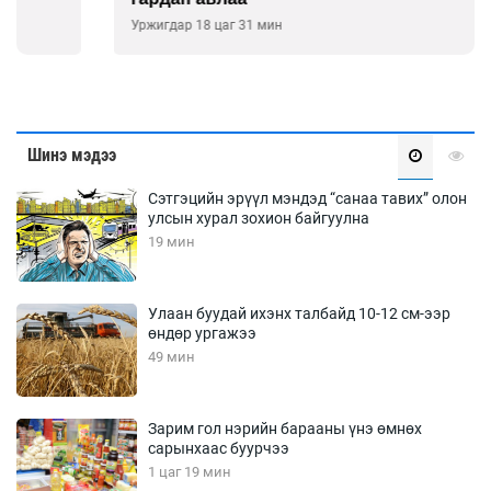
Уржигдар 18 цаг 31 мин
Шинэ мэдээ
Сэтгэцийн эрүүл мэндэд “санаа тавих” олон
улсын хурал зохион байгуулна
19 мин
Улаан буудай ихэнх талбайд 10-12 см-ээр
өндөр ургажээ
49 мин
Зарим гол нэрийн барааны үнэ өмнөх
сарынхаас буурчээ
1 цаг 19 мин