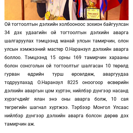
Ой тогтоолтын дэлхийн холбооноос зохион байгуулсан
34 дэх удаагийн ой тогтоолтын дэлхийн аварга
шалгаруулах тэмцээнд манай улсын тамирчин, олон
улсын хэмжээний мастер О.Наранзул дэлхийн аварга
боллоо. Тэмцээнд 15 орны 169 тамирчин харааны
болон сонсголын ой тогтоолтыг шалгасан 10 төрөлд
гурван өдрийн турш өрсөлдөж, аваргуудаа
тодруулахад О.Наранзул 8225 оноогоор өсвөрийн
дэлхийн аваргын цом хүртэн, нийлбэр дүнгээр насанд
хүрэгчдийг ялан энэ оны аварга болж, 10 сая
төгрөгийн шагнал хүртжээ. Тэрбээр Монгол Улсаас
нийлбэр дүнгээр дэлхийн аварга болсон дөрөв дэх
тамирчин аж.