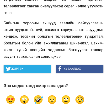
төлөвлөгөөг ханган биелүүлэхэд сөрөг нө­лөө үзүүлсэн
гэнэ.
Байнгын хорооны гишүүд гаалийн байгуулла­гын
ажилтнуудын ёс зүй, сахилга хариуцлагын асуудлыг
хөндөж, төсвийн орлогын төлөвлөгөөний гүй­цэт­гэл,
боомтын болон үйл ажиллагааны шинэч­лэл, ца­хим­
жилт, хүний нөөцийн чадавхыг бэхжүү­лэх талаар
асуулт тавьж, санал солилцжээ.
ЖИРГЭХ
ХУВААЛЦАХ
Энэ мэдээ танд ямар санагдав?