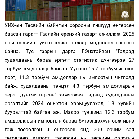
УИХ-ын Төсвийн байнгын хорооны гишүүд өнгөрсөн
баасан гарагт Гаалийн ерөнхий газарт ажил­лаж, 2025
оны төсвийн гүйцэтгэлийн талаар мэ­дээлэл сонс­­сон
байна. Тус газрын дарга Г.Энх­тайван “Га­даад
худалдааны бараа эргэлт статистик дүнгээрээ 27
тэрбум ам.доллар байсан. Үүнээс 15.7 тэрбумыг экс­
порт, 11.3 тэрбум ам.доллар нь импортын чиглэлд
байж, худалдааны тэнцэл 4.3 тэрбум ам.долларын
эерэг дүнтэй гарсан” хэ­мээжээ. Га­даад худалдааны
эр­гэлтийг 2024 оныхтой харь­цуу­лахад 1.8 хувийн
бууралт­тай байгаа аж. Макро түвшинд 12.3 тэрбум
ам.долларын импортын бараа бүтээгдэхүүн орж ирнэ
гэж төсөөлсөн ч өнгөрсөн онд 300 орчим сая
төгрөгөөр импорт тасарсан нь төсвийн ор­логын