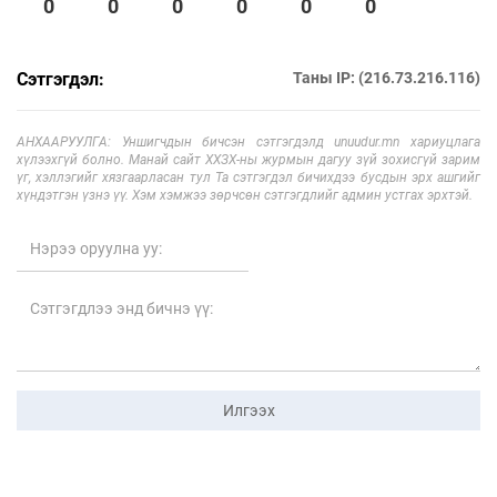
0
0
0
0
0
0
Сэтгэгдэл:
Таны IP: (216.73.216.116)
АНХААРУУЛГА: Уншигчдын бичсэн сэтгэгдэлд unuudur.mn хариуцлага
хүлээхгүй болно. Манай сайт ХХЗХ-ны журмын дагуу зүй зохисгүй зарим
үг, хэллэгийг хязгаарласан тул Та сэтгэгдэл бичихдээ бусдын эрх ашгийг
хүндэтгэн үзнэ үү. Хэм хэмжээ зөрчсөн сэтгэгдлийг админ устгах эрхтэй.
Илгээх