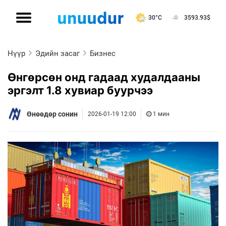
30°C
3593.93
$
Нүүр
Эдийн засаг
Бизнес
Өнгөрсөн онд гадаад худалдааны
эргэлт 1.8 хувиар буурчээ
Өнөөдөр сонин
2026-01-19 12:00
1 мин