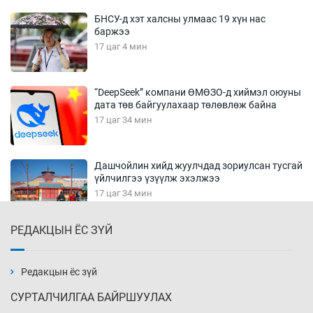
БНСУ-д хэт халсны улмаас 19 хүн нас
баржээ
17 цаг 4 мин
“DeepSeek” компани ӨМӨЗО-д хиймэл оюуны
дата төв байгуулахаар төлөвлөж байна
17 цаг 34 мин
Дашчойлин хийд жуулчдад зориулсан тусгай
үйлчилгээ үзүүлж эхэлжээ
17 цаг 34 мин
РЕДАКЦЫН ЁС ЗҮЙ
Манайхан Тайванийн I, II багийнхантай
өрсөлдөх нь
18 цаг 4 мин
Редакцын ёс зүй
СУРТАЛЧИЛГАА БАЙРШУУЛАХ
Тарвага хууль бусаар агнах зөрчил