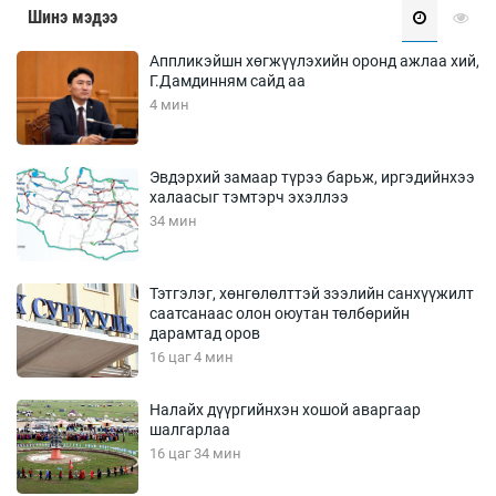
Шинэ мэдээ
Аппликэйшн хөгжүүлэхийн оронд ажлаа хий,
Г.Дамдинням сайд аа
4 мин
Эвдэрхий замаар түрээ барьж, иргэдийнхээ
халаасыг тэмтэрч эхэллээ
34 мин
Тэтгэлэг, хөнгөлөлттэй зээлийн санхүүжилт
саатсанаас олон оюутан төлбөрийн
дарамтад оров
16 цаг 4 мин
Налайх дүүргийнхэн хошой аваргаар
шалгарлаа
16 цаг 34 мин