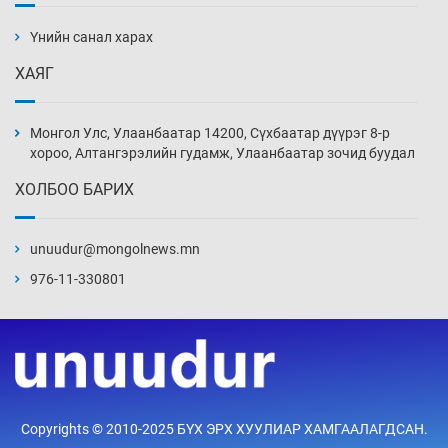
буурсангүй
Үнийн санал харах
18 цаг 34 мин
ХАЯГ
Х.Улам-Өрнөх байр урагшилж, долоод
жагсжээ
Монгол Улс, Улаанбаатар 14200, Сүхбаатар дүүрэг 8-р
19 цаг 4 мин
хороо, Алтангэрэлийн гудамж, Улаанбаатар зочид буудал
ХОЛБОО БАРИХ
Ж.Лхагвабат өсвөр үеийнхний ДАШТ-ийг
дэнсэлнэ
unuudur@mongolnews.mn
19 цаг 34 мин
976-11-330801
Иран тэсэж үлдсэн ч удаан хугацаанд хүнд
үеийг туулна
20 цаг 4 мин
Боловсролын зээлийн сангаар гадаадад
Copyrights © 2010-2025 БҮХ ЭРХ ХУУЛИАР ХАМГААЛАГДСАН.
суралцагчдын амьжиргааны зардлын