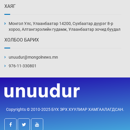
ХАЯГ
Иран тэсэж үлдсэн ч удаан хугацаанд хүнд
үеийг туулна
Монгол Улс, Улаанбаатар 14200, Сүхбаатар дүүрэг 8-р
4 цаг 26 мин
хороо, Алтангэрэлийн гудамж, Улаанбаатар зочид буудал
ХОЛБОО БАРИХ
Боловсролын зээлийн сангаар гадаадад
суралцагчдын амьжиргааны зардлын
хэмжээг шинэчлэн тогтоох нь
unuudur@mongolnews.mn
4 цаг 56 мин
976-11-330801
Монголын баг Абу Дабид медалийн хур
буулгаж байна
5 цаг 26 мин
Б.Учрал, Ё.Пүрэвдаш нар Азийн АШТ-д
Copyrights © 2010-2025 БҮХ ЭРХ ХУУЛИАР ХАМГААЛАГДСАН.
мөнгө, хүрэл медаль хүртэв
5 цаг 53 мин