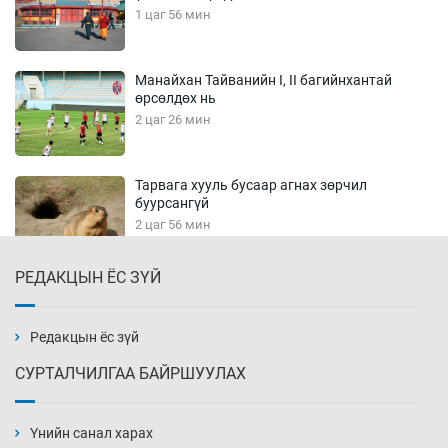
1 цаг 56 мин
Манайхан Тайванийн I, II багийнхантай
өрсөлдөх нь
2 цаг 26 мин
Тарвага хууль бусаар агнах зөрчил
буурсангүй
2 цаг 56 мин
РЕДАКЦЫН ЁС ЗҮЙ
Х.Улам-Өрнөх байр урагшилж, долоод
жагсжээ
3 цаг 26 мин
Редакцын ёс зүй
СУРТАЛЧИЛГАА БАЙРШУУЛАХ
Ж.Лхагвабат өсвөр үеийнхний ДАШТ-ийг
дэнсэлнэ
Үнийн санал харах
3 цаг 56 мин