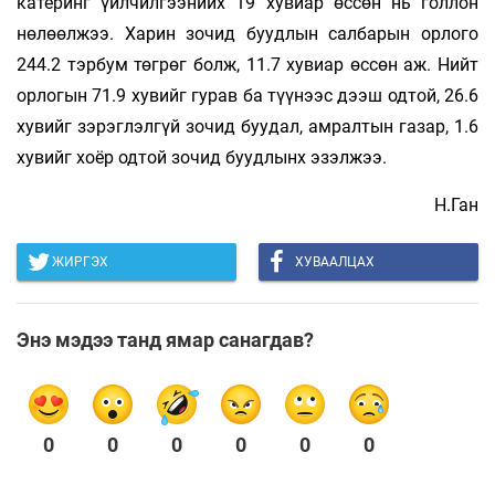
катеринг үйлчилгээнийх 19 хувиар өссөн нь голлон
нөлөөлжээ. Харин зочид буудлын салбарын орлого
244.2 тэрбум төгрөг болж, 11.7 хувиар өссөн аж. Нийт
орлогын 71.9 хувийг гурав ба түүнээс дээш одтой, 26.6
хувийг зэрэглэлгүй зочид буудал, амралтын газар, 1.6
хувийг хоёр одтой зочид буудлынх эзэлжээ.
Н.Ган
ЖИРГЭХ
ХУВААЛЦАХ
Энэ мэдээ танд ямар санагдав?
0
0
0
0
0
0