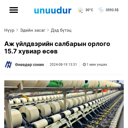
30°C
3593.5
$
Нүүр
Эдийн засаг
Дэд бүтэц
Аж үйлдвэрийн салбарын орлого
15.7 хувиар өсөв
Өнөөдөр сонин
2024-08-19 13:31
1 мин унших