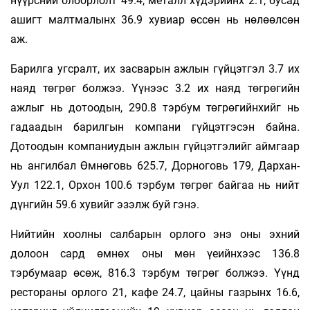
нүүрсний олборлолт 49.4, металл хүдэрийнх 2.1, бусад
ашигт малтмалынх 36.9 хувиар өссөн нь нөлөөлсөн
аж.
Барилга угсралт, их засварын ажлын гүйцэтгэл 3.7 их
наяд төгрөг болжээ. Үүнээс 3.2 их наяд төгрөгийн
ажлыг нь дотоодын, 290.8 тэрбум төгрөгийнхийг нь
гадаадын барилгын компани гүйцэтгэсэн байна.
Дотоодын компаниудын ажлын гүйцэтгэлийг аймгаар
нь ангилбал Өмнөговь 625.7, Дорноговь 179, Дархан-
Уул 122.1, Орхон 100.6 тэрбум төгрөг байгаа нь нийт
дүнгийн 59.6 хувийг эзэлж буй гэнэ.
Нийтийн хоолны салбарын орлого энэ оны эхний
долоон сард өмнөх оны мөн үеийнхээс 136.8
тэрбумаар өсөж, 816.3 тэрбум төгрөг болжээ. Үүнд
рестораны орлого 21, кафе 24.7, цайны газрынх 16.6,