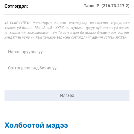
Сэтгэгдэл:
Таны IP: (216.73.217.2)
АНХААРУУЛГА: Уншигчдын бичсэн сэтгэгдэлд unuudur.mn хариуцлага
хүлээхгүй болно. Манай сайт ХХЗХ-ны журмын дагуу зүй зохисгүй зарим
үг, хэллэгийг хязгаарласан тул Та сэтгэгдэл бичихдээ бусдын эрх ашгийг
хүндэтгэн үзнэ үү. Хэм хэмжээ зөрчсөн сэтгэгдлийг админ устгах эрхтэй.
Илгээх
Холбоотой мэдээ