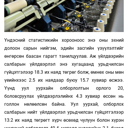
Үндэсний статистикийн хорооноос энэ оны эхний
долоон сарын нийгэм, эдийн засгийн үзүүлэлтийг
өнгөрсөн баасан гарагт танилцуулав. Аж үйлдвэрийн
салбарын үйлдвэрлэл энэ хугацаанд урьдчилсан
гүйцэтгэлээр 18.3 их наяд төгрөг болж, өмнөх оны мөн
үеийнхээс 2.5 их наядаар буюу 15.7 хувиар өсжээ.
Үүнд уул уурхайн олборлолтын орлого 20,
боловсруулах үйлдвэрлэлийнх 4.3 хувиар өссөн нь
голлон нөлөөлсөн байна. Уул уурхай, олборлох
салбарын нийт үйлдвэрлэл урьдчилсан гүйцэтгэлээр
13.2 их наяд төгрөгт хүрч өсөхөд чулуун болон хүрэн