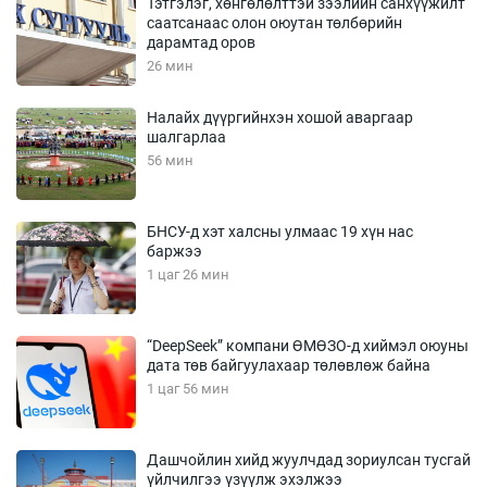
Тэтгэлэг, хөнгөлөлттэй зээлийн санхүүжилт
саатсанаас олон оюутан төлбөрийн
дарамтад оров
26 мин
Налайх дүүргийнхэн хошой аваргаар
шалгарлаа
56 мин
БНСУ-д хэт халсны улмаас 19 хүн нас
баржээ
1 цаг 26 мин
“DeepSeek” компани ӨМӨЗО-д хиймэл оюуны
дата төв байгуулахаар төлөвлөж байна
1 цаг 56 мин
Дашчойлин хийд жуулчдад зориулсан тусгай
үйлчилгээ үзүүлж эхэлжээ