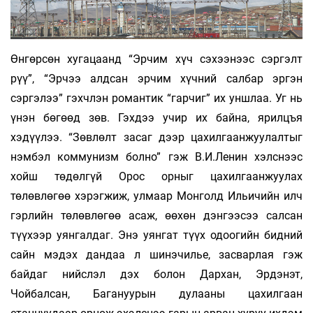
Өнгөрсөн хугацаанд “Эрчим хүч сэхээнээс сэргэлт
рүү”, “Эрчээ алдсан эрчим хүчний салбар эргэн
сэргэлээ” гэхчлэн романтик “гарчиг” их уншлаа. Уг нь
үнэн бөгөөд зөв. Гэхдээ учир их байна, ярилцъя
хэдүүлээ. “Зөвлөлт засаг дээр цахилгаанжуулалтыг
нэмбэл коммунизм болно” гэж В.И.Ленин хэлснээс
хойш төдөлгүй Орос орныг цахилгаанжуулах
төлөвлөгөө хэрэгжиж, улмаар Монголд Ильичийн илч
гэрлийн төлөвлөгөө асаж, өөхөн дэнгээсээ салсан
түүхээр уянгалдаг. Энэ уянгат түүх одоогийн бидний
сайн мэдэх дандаа л шинэчилье, засварлая гэж
байдаг нийслэл дэх болон Дархан, Эрдэнэт,
Чойбалсан, Багануурын дулааны цахилгаан