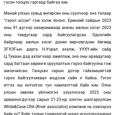
гэсэн тооцоо гаргаад байгаа юм.
Манай улсын хувьд өнгөрсөн оны сүүлчээр энэ талаар
“гэрэл ассан” гэж хэлж болно. Ерөнхий сайдын 2023
оны 91 дүгээр захирамжаар анхны ажлын хэсэг 2023
оны тавдугаар сард байгуулагдсан. Одоогийн
байдлаар ажлын хэсэг дахин өөрчлөгдсөн бөгөөд
ЗГХЭГ-ын дарга Н.Учрал ахалж, УУХҮ-ийн сайд
Ц.Туваан дэд ахлагчаар ажиллаж, энэ оны аравдугаар
сард багтаан хөрөнгө оруулалтын гэрээ байгуулна гэж
амлачихсан. Ганцхан сарын дотор гайхамшигтай
гэрээ байгуулчихвал мэдээж сайн л байна. Гэтэл
итгэх эш нотолгоо тун чамлалттай байх юм. Олон
улсын зөвлөх үйлчилгээ үзүүлэхээр 2023 оны
арваннэгдүгээр сарын 21-23-нд сонгон шалгаруулсан
White&Case.CRA (River associatcs) компани нь хэвээрээ
байх уу? Хоёр талын тохироогүй чухал асуудлуудаараа