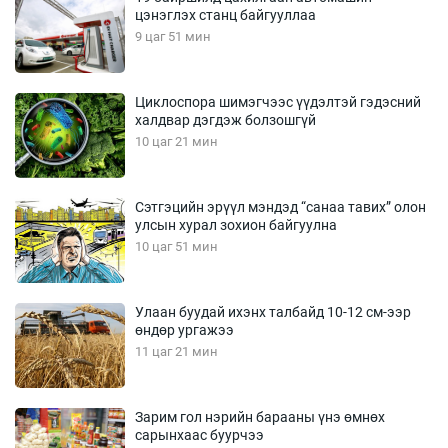
цэнэглэх станц байгууллаа
9 цаг 51 мин
Циклоспора шимэгчээс үүдэлтэй гэдэсний
халдвар дэгдэж болзошгүй
10 цаг 21 мин
Сэтгэцийн эрүүл мэндэд “санаа тавих” олон
улсын хурал зохион байгуулна
10 цаг 51 мин
Улаан буудай ихэнх талбайд 10-12 см-ээр
өндөр ургажээ
11 цаг 21 мин
Зарим гол нэрийн барааны үнэ өмнөх
сарынхаас буурчээ