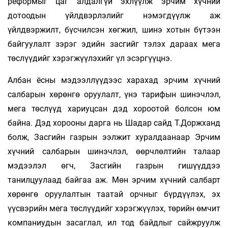
реформыг цаг алдалгүй эхлүүлж эрчим хүчний
дотоодын үйлдвэрлэлийг нэмэгдүүлж аж
үйлдвэржилт, бүсчилсэн хөгжил, шинэ хотын бүтээн
байгуулалт зэрэг эдийн засгийг тэлэх дараах мега
төслүүдийг хэрэгжүүлэхийг үл эсэргүүцнэ.
Албан ёсны мэдээллүүдээс харахад эрчим хүчний
салбарын хөрөнгө оруулалт, үнэ тарифын шинэчлэл,
мега төслүүд хариуцсан дэд хороотой болсон юм
байна. Дэд хорооны дарга нь Шадар сайд Т.Доржханд
болж, Засгийн газрын ээлжит хуралдаанаар Эрчим
хүчний салбарын шинэчлэл, өөрчлөлтийн талаар
мэдээлэл өгч, Засгийн газрын гишүүддээ
танилцуулаад байгаа аж. Мөн эрчим хүчний салбарт
хөрөнгө оруулалтын таатай орчныг бүрдүүлэх, эх
үүсвэрийн мега төслүүдийг хэрэгжүүлэх, төрийн өмчит
компаниудын засаглал, ил тод байдлыг сайжруулж