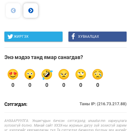
ЖИРГЭХ
ХУВААЛЦАХ
Энэ мэдээ танд ямар санагдав?
0
0
0
0
0
0
Сэтгэгдэл:
Таны IP: (216.73.217.88)
АНХААРУУЛГА: Уншигчдын бичсэн сэтгэгдэлд unuudur.mn хариуцлага
хүлээхгүй болно. Манай сайт ХХЗХ-ны журмын дагуу зүй зохисгүй зарим
үг, хэллэгийг хязгаарласан тул Та сэтгэгдэл бичихдээ бусдын эрх ашгийг