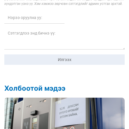
хүндэтгэн үзнэ үү. Хэм хэмжээ зөрчсөн сэтгэгдлийг админ устгах эрхтэй.
Илгээх
Холбоотой мэдээ