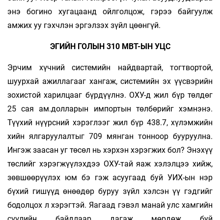
энэ богино хугацаанд ойлголцож, гэрээ байгуулж
амжих уу гэхчлэн эргэлзэх зүйл цөөнгүй.
ЭГИЙН ГОЛЫН 310 МВТ-ЫН УЦС
Эрчим хүчний системийн найдвартай, тогтвортой,
шуурхай ажиллагааг хангаж, системийн эх үүсвэрийн
зохистой харилцааг бүрдүүлнэ. ОХУ-д жил бүр төлдөг
25 сая ам.долларын импортын төлбөрийг хэмнэнэ.
Түүхий нүүрсний хэрэглээг жил бүр 438.7, хүлэмжийн
хийн ялгаруулалтыг 709 мянган тонноор бууруулна.
Ингэж заасан уг төсөл нь хэрхэн хэрэгжих бол? Энэхүү
төслийг хэрэгжүүлэхдээ ОХУ-тай яаж хэлэлцээ хийж,
зөвшөөрүүлэх юм бэ гэж асуугаад буй УИХ-ын нэр
бүхий гишүүд өнөөдөр буруу зүйл хэлсэн үү гэдгийг
бодолцох л хэрэгтэй. Яагаад гэвэл манай улс хамгийн
сүүлийн байдлаар дагаж мөрдөж буй