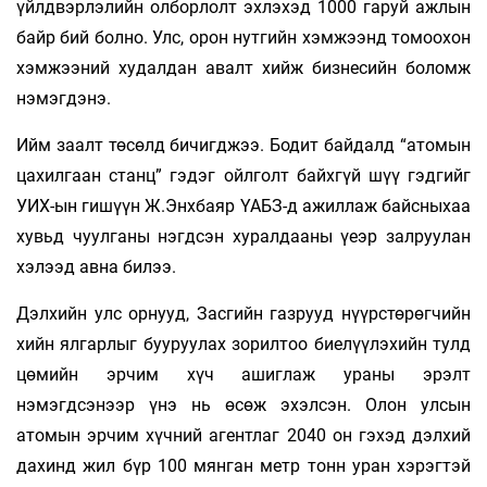
үйлдвэрлэлийн олборлолт эхлэхэд 1000 гаруй ажлын
байр бий болно. Улс, орон нутгийн хэмжээнд томоохон
хэмжээний худалдан авалт хийж бизнесийн боломж
нэмэгдэнэ.
Ийм заалт төсөлд бичигджээ. Бодит байдалд “атомын
цахилгаан станц” гэдэг ойлголт байхгүй шүү гэдгийг
УИХ-ын гишүүн Ж.Энхбаяр ҮАБЗ-д ажиллаж байсныхаа
хувьд чуулганы нэгдсэн хуралдааны үеэр залруулан
хэлээд авна билээ.
Дэлхийн улс орнууд, Засгийн газрууд нүүрстөрөгчийн
хийн ялгарлыг бууруулах зорилтоо биелүүлэхийн тулд
цөмийн эрчим хүч ашиглаж ураны эрэлт
нэмэгдсэнээр үнэ нь өсөж эхэлсэн. Олон улсын
атомын эрчим хүчний агентлаг 2040 он гэхэд дэлхий
дахинд жил бүр 100 мянган метр тонн уран хэрэгтэй