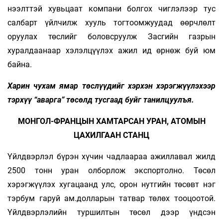
нээлттэй хувьцаат компани болгох чиглэлээр тус
салбарт үйлчилж хууль тогтоомжуудад өөрчлөлт
оруулах төслийг боловсруулж Засгийн газрын
хуралдаанаар хэлэлцүүлэх ажил ид өрнөж буй юм
байна.
Харин чухам ямар төслүүдийг хэрхэн хэрэгжүүлэхээр
тэрхүү “аварга” төсөлд тусгаад буйг танилцуулъя.
МОНГОЛ-ФРАНЦЫН ХАМТАРСАН УРАН, АТОМЫН
ЦАХИЛГААН СТАНЦ
Үйлдвэрлэл бүрэн хүчин чадлаараа ажиллавал жилд
2500 тонн уран олборлож экспортолно. Төсөл
хэрэгжүүлэх хугацаанд улс, орон нутгийн төсөвт нэг
тэрбум гаруй ам.долларын татвар төлөх тооцоотой.
Үйлдвэрлэлийн туршилтын төсөл дээр үндсэн