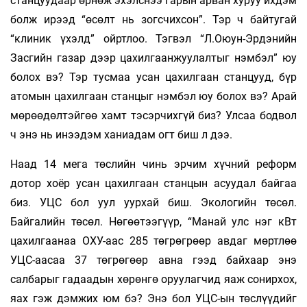
станцуудаар өрнөж эхэлснээ гарын арван хуруу ихдэм
болж ирээд “өсөлт нь зогсчихсон”. Тэр ч байтугай
“клиник үхэлд” ойртлоо. Тэгвэл “Л.Оюун-Эрдэнийн
Засгийн газар дээр цахилгаанжуулалтыг нэмбэл” юу
болох вэ? Тэр тусмаа усан цахилгаан станцууд, бүр
атомын цахилгаан станцыг нэмбэл юу болох вэ? Арай
мөрөөдөлтэйгөө хамт тэсэрчихгүй биз? Улсаа бодвол
ч энэ нь инээдэм ханиадам огт биш л дээ.
Наад 14 мега төслийн чинь эрчим хүчний реформ
дотор хоёр усан цахилгаан станцын асуудал байгаа
биз. УЦС бол уул уурхай биш. Экологийн төсөл.
Байгалийн төсөл. Нөгөөтээгүүр, “Манай улс нэг кВт
цахилгаанаа ОХУ-аас 285 төгрөгрөөр авдаг мөртлөө
УЦС-аасаа 37 төгрөгөөр авна гээд байхаар энэ
салбарыг гадаадын хөрөнгө оруулагчид яаж сонирхох,
яах гэж дэмжих юм бэ? Энэ бол УЦС-ын төслүүдийг