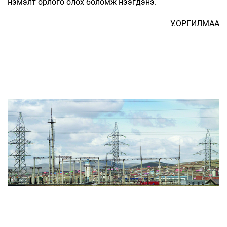
нэмэлт орлого олох боломж нээгдэнэ.
У.ОРГИЛМАА