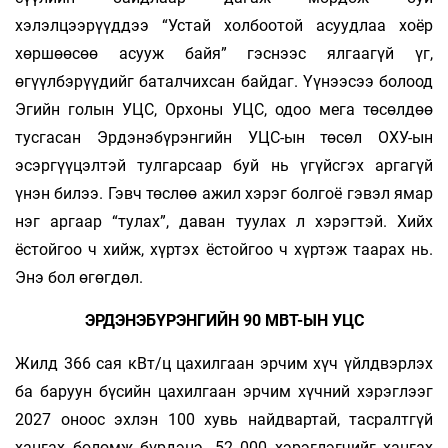
хэлэлцээрүүддээ “Устай холбоотой асуудлаа хоёр
хөршөөсөө асууж байя” гэснээс ялгаагүй үг,
өгүүлбэрүүдийг баталчихсан байдаг. Үүнээсээ болоод
Эгийн голын УЦС, Орхоны УЦС, одоо мега төсөлдөө
тусгасан Эрдэнэбүрэнгийн УЦС-ын төсөл ОХУ-ын
эсэргүүцэлтэй тулгарсаар буй нь үгүйсгэх аргагүй
үнэн билээ. Гэвч төслөө ажил хэрэг болгоё гэвэл ямар
нэг аргаар “тулах”, даван туулах л хэрэгтэй. Хийх
ёстойгоо ч хийж, хүртэх ёстойгоо ч хүртэж таарах нь.
Энэ бол өгөгдөл.
ЭРДЭНЭБҮРЭНГИЙН 90 МВТ-ЫН УЦС
Жилд 366 сая кВт/ц цахилгаан эрчим хүч үйлдвэрлэх
ба баруун бүсийн цахилгаан эрчим хүчний хэрэглээг
2027 оноос эхлэн 100 хувь найдвартай, тасралтгүй
хангах боломж бүрдэнэ. 52 000 хэрэглэгчийг хангах