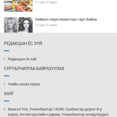
11 цаг 51 мин
Хиймэл оюун хяналтаас гарч байна
12 цаг 21 мин
РЕДАКЦЫН ЁС ЗҮЙ
Эмэгтэйчүүд Бээжин, эрэгтэйчүүд Японд
бэлтгэл базаахаар хилийн дээс алхлаа
12 цаг 51 мин
Редакцын ёс зүй
СУРТАЛЧИЛГАА БАЙРШУУЛАХ
АНУ-ын Цэргийн кибер командлалаын
ажилтнууд амиа хорлох явдал эрс
нэмэгджээ
Үнийн санал харах
12 цаг 59 мин
ХАЯГ
Монголын шигшээ Хонконгийн багийг ялж,
эхний хожлоо авлаа
Монгол Улс, Улаанбаатар 14200, Сүхбаатар дүүрэг 8-р
13 цаг 21 мин
хороо, Алтангэрэлийн гудамж, Улаанбаатар зочид буудал