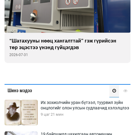
“Шатахууны нөөц хангалттай” гэж гүрийсэн
төр эцэстээ үнэнд гүйцэгдэв
2026-07-31
Шинэ мэдээ
Их зохиолчийн уран бүтээл, туурвил зүйн
онцлогийг олон улсын судлаачид хэлэлцлээ
9 цаг 21 мин
19 байршилд цахилгаан автомашин