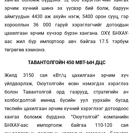
эрчим хүчний шинэ эх үүсвэр бий болж, баруун
аймгуудын 4430 аж ахуйн нэгж, 5400 орон сууц, гэр
хорооллын 36 000 гаруй хэрэглэгчийг дотоодын
цахилгаан эрчим хүчээр бүрэн хангана. ОХУ, БНХАУ-
аас жил бүр импортоор авч байгаа 17.5 тэрбум
төгрөгөө хэмнэнэ.
ТАВАНТОЛГОЙН 450 МВТ-ЫН ДЦС
Жилд 3150 сая кВт/ц цахилгаан эрчим хүч
үйлдвэрлэж, Оюутолгойн өсөн нэмэгдэх хэрэглээ
болон Тавантолгой орд газрууд, стратегийн ач
холбогдолтой өмнөд бүсийн уул уурхайн бусад
төслийн цахилгаан эрчим хүчний хэрэглээг дотоодоос
хангах боломж бүрдэнэ. “Оюутолгой” компанийн
БНХАУ-аас импортолж байгаа 110-120 сая