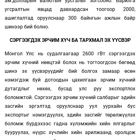
ам.долларын валютын урсгалыг зогсооно. Барилга
угсралтын явцад давхардсан тоогоор 2000,
ашиглалтад оруулснаар 300 байнгын ажлын байр
шинээр бий болно.
СЭРГЭЭГДЭХ ЭРЧИМ ХҮЧ БА ТАРХМАЛ ЭХ ҮҮСВЭР
Монгол Улс нь судалгаагаар 2600 гВт сэргээгдэх
эрчим хүчний нөөцтэй болох нь тогтоогдсон бөгөөд
шинэ эх үүсвэрүүдийг бий болгох замаар өсөн
нэмэгдэж буй дотоодын цахилгаан эрчим хүчний
дутагдлыг нөхөх, бусад улс руу экспортлох
боломжтой. Сэргээгдэх эрчим хүчний салбарыг эдийн
засгийн эргэлтэд оруулснаар уул уурхайн бус
экспортыг нэмэгдүүлэх, эдийн засгийг төрөлжүүлэх
боломж бүрдэхээс гадна хүлэмжийн хийн ялгарлыг
бууруулах, нүүрс хүчлийн хийн арилжаанд оролцож