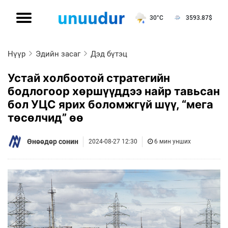
30°C
3593.87
$
Нүүр
Эдийн засаг
Дэд бүтэц
Устай холбоотой стратегийн
бодлогоор хөршүүддээ найр тавьсан
бол УЦС ярих боломжгүй шүү, “мега
төсөлчид” өө
Өнөөдөр сонин
2024-08-27 12:30
6 мин унших