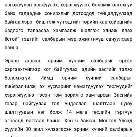
өргөжүүлэн хөгжүүлэх, хэрэгжүүлэх боломж олгохгүй
байх гадаадын сонирхлыг дотоодод гүйцэлдүүлээд
байгаа хэрэг биш гэж үү гэдгийг төрийн хар хайрцгийн
бодлого талаасаа хамгаалж шалгаж хянаж явах
ёстой” гэдгийг салбарын мэргэжилтнүүд сануулсаар
байна.
Эрчээ алдсан эрчим хүчний салбарыг эргэн
сэргээхгүйгээр хот байгуулах, эдийн засгийг тэлэх
боломжгүй. Иймд эрчим хүчний салбарыг
либералчилж, эх үүсвэрийг нэмэгдүүлэх төслүүдийг
хэрэгжүүлнэ гэсэн том зорилго хамтарсан Засгийн
газар байгуулах гол үндэслэл, шалтгаан буюу
шалтгуудын нэг болж 14 мега төслийн тэргүүн
эгнээнд багтаад байна. Хэн ч байсан Монгол Улсад
сүүлийн 30 жил хүлээгдсэн эрчим хүчний салбарын