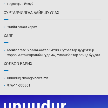
18 цаг 39 мин
Редакцын ёс зүй
СУРТАЛЧИЛГАА БАЙРШУУЛАХ
Улаан бурхны эсрэг дархлаажуулалтыг
идэвхжүүлэхээр боллоо
Үнийн санал харах
19 цаг 9 мин
ХАЯГ
Эдийн засагт эмэгтэйчүүдийн оролцоог
нэмэгдүүлэхэд бодитой дэмжлэг чухал
Монгол Улс, Улаанбаатар 14200, Сүхбаатар дүүрэг 8-р
19 цаг 39 мин
хороо, Алтангэрэлийн гудамж, Улаанбаатар зочид буудал
ХОЛБОО БАРИХ
Европчууд ФИФА-гийн боссын эсрэг
20 цаг 9 мин
unuudur@mongolnews.mn
976-11-330801
СОР17-гийн төлөөлөгчид “Нүүдэлчин”
фестивалийг үзэж сонирхоно
20 цаг 39 мин