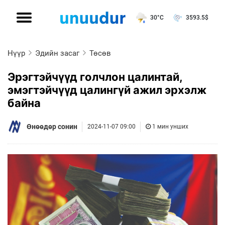
30°C
3593.5
$
Нүүр
Эдийн засаг
Төсөв
Эрэгтэйчүүд голчлон цалинтай,
эмэгтэйчүүд цалингүй ажил эрхэлж
байна
Өнөөдөр сонин
2024-11-07 09:00
1 мин унших