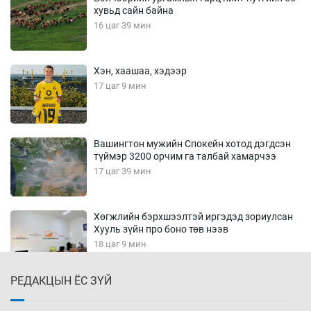
хувьд сайн байна
16 цаг 39 мин
Хэн, хаашаа, хэдээр
17 цаг 9 мин
Вашингтон мужийн Спокейн хотод дэгдсэн
түймэр 3200 орчим га талбай хамарчээ
17 цаг 39 мин
Хөгжлийн бэрхшээлтэй иргэдэд зориулсан
Хууль зүйн про боно төв нээв
18 цаг 9 мин
РЕДАКЦЫН ЁС ЗҮЙ
Олон улсын монголч эрдэмтдийн XIII их
хуралд 528 илтгэл хэлэлцүүлэх нь