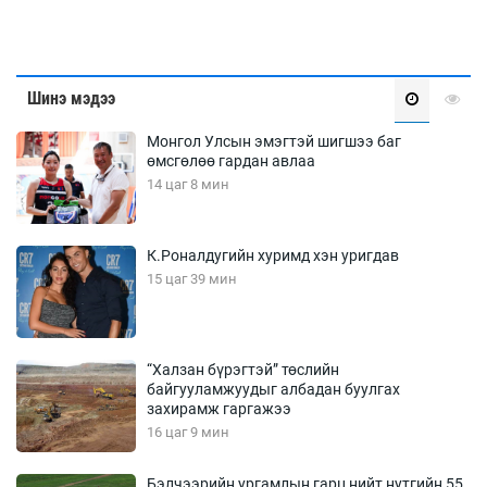
Шинэ мэдээ
Монгол Улсын эмэгтэй шигшээ баг
өмсгөлөө гардан авлаа
14 цаг 8 мин
К.Роналдугийн хуримд хэн уригдав
15 цаг 39 мин
“Халзан бүрэгтэй” төслийн
байгууламжуудыг албадан буулгах
захирамж гаргажээ
16 цаг 9 мин
Бэлчээрийн ургамлын гарц нийт нутгийн 55