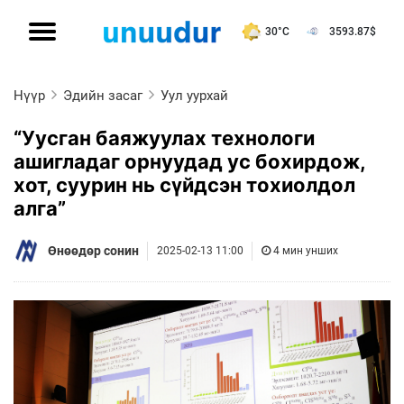
30°C
3593.87
$
Нүүр
Эдийн засаг
Уул уурхай
“Уусган баяжуулах технологи
ашигладаг орнуудад ус бохирдож,
хот, суурин нь сүйдсэн тохиолдол
алга”
Өнөөдөр сонин
2025-02-13 11:00
4 мин унших