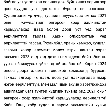
байгаа уст үе хэрхэн өөрчлөгдөж буйг хянах зорилгоор
цооногуудаа уст давхарга бүрээр нь сонгосон.
Судалгааны үр дүнд туршилт явуулахаас өмнөх 2021
оны үзүүлэлтийг өнгөрсөн хоёр жилийнхтэй
харьцуулахад дээд болон доод уст үед бараг
өөрчлөлтгүй гарлаа. Харин олборлолтын үед
өөрчлөлттэй гарсан. Тухайлбал, ураны хэмжээ, хүнцэл,
газрын ховор элемент болох этри, лантан зэрэг
элемент 2023 онд хэд дахин нэмэгдсэн байв. Энэ нь
уусган баяжуулах үйл явцтай холбоотой. Харин 2024
оноос дээрх элемент тодорхой хэмжээнд буурсан.
Гэхдээ эдгээр нь дээд, доод уст давхаргадаа ямар
нэгэн өөрчлөлтгүй. Мөн малчдын ахуйн хэрэглээндээ
ашигладаг бага гүнтэй худгийн тухайд бид 2021 оныг
өнгөрсөн хоёр жилийнхтэй харьцуулахад өөрчлөлтгүй
байв. Ганц, хоёр худаг л зарим элементийн хувьд