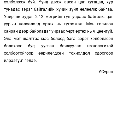
хэлбэлзэж буй. Үүнд дээж авсан цаг хугацаа, хур
тунадас зэрэг байгалийн хүчин зүйл нөлөөлж байгаа.
Учир нь худаг 2-12 метрийн гүн учраас байгаль, цаг
уурын нөлөөлөлд өртөх нь түгээмэл. Мөн голчлон
сайран дээр байрладаг учраас үерт өртөх нь ч цөөнгүй.
Энэ мэт шалтгаанаас болоод бага зэрэг хэлбэлзсэн
болохоос бус, уусган бая­жуулах технологитой
холбоотойгоор өөрч­лөгд­сөн тохиолдол одоогоор
илрээгүй” гэлээ.
У.Сүрэн