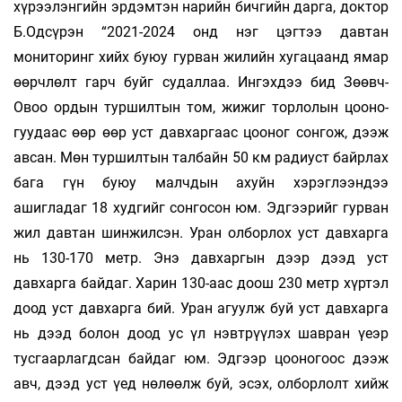
хүрээлэнгийн эрдэмтэн нарийн бичгийн дарга, доктор
Б.Одсүрэн “2021-2024 онд нэг цэгтээ давтан
мониторинг хийх буюу гурван жилийн хугацаанд ямар
өөрчлөлт гарч буйг судаллаа. Ингэхдээ бид Зөөвч-
Овоо ор­дын туршилтын том, жижиг торлолын цоо­но­
гуудаас өөр өөр уст давхаргаас цооног сонгож, дээж
авсан. Мөн туршилтын талбайн 50 км ра­диуст байрлах
бага гүн буюу малчдын ахуйн хэрэглээндээ
ашигладаг 18 худгийг сонгосон юм. Эдгээрийг гурван
жил давтан шинжилсэн. Уран олборлох уст давхарга
нь 130-170 метр. Энэ давхаргын дээр дээд уст
давхарга байдаг. Харин 130-аас доош 230 метр хүртэл
доод уст давхарга бий. Уран агуулж буй уст давхарга
нь дээд болон доод ус үл нэвтрүүлэх шавран үеэр
тусгаарлагдсан байдаг юм. Эдгээр цооногоос дээж
авч, дээд уст үед нөлөөлж буй, эсэх, олборлолт хийж