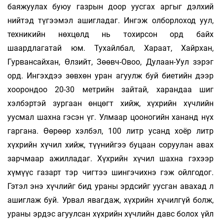
баяжуулах буюу газрын доор уусгах аргыг дэлхий
нийтэд түгээмэл ашигладаг. Ингэж олборлоход уул,
техникийн нөхцөлд нь тохирсон орд байх
шаардлагатай юм. Тухайлбал, Хараат, Хайрхан,
Гурвансайхан, Өлзийт, Зөөвч-Овоо, Дулаан-Уул зэрэг
орд. Ингэхдээ зөвхөн уран агуулж буй биетийн дээр
хоорондоо 20-30 метрийн зайтай, харандаа шиг
хэлбэртэй зургаан өнцөгт хийж, хүхрийн хүчлийн
уусмал шахна гэсэн үг. Улмаар цооногийн хананд нүх
гаргана. Өөрөөр хэлбэл, 100 литр усанд хоёр литр
хүхрийн хүчил хийж, түүнийгээ буцаан соруулан авах
зарчмаар ажилладаг. Хүхрийн хүчил шахна гэхээр
хүмүүс газарт тэр чигтээ шингэчихнэ гэж ойлгодог.
Гэтэл энэ хүчлийг бид ураны эрдсийг уусган авахад л
ашиглаж буй. Урвал явагдаж, хүхрийн хүчилгүй болж,
ураны эрдэс агуулсан хүхрийн хүчлийн давс болох үйл