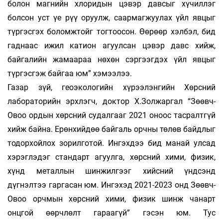
болон магнийн хлоридын цэвэр дав­сыг хүчиллэг
болсон уст үе рүү оруулж, саар­маг­жуу­лах үйл явцыг
түргэсгэх боломжтойг тогтоосон. Өөрөөр хэлбэл, бид
гаднаас ижил катион агуул­сан цэвэр давс хийж,
байгалийн жамаараа нөхөн сэр­гээгдэх үйл явцыг
түргэсгэж байгаа юм” хэ­мээ­лээ.
Газар зүй, геоэкологийн хүрээ­лэн­гийн Хөрс­ний
лабораторийн эрхлэгч, доктор Х.Зол­жаргал “Зөөвч-
Овоо ордын хөрсний судал­гааг 2021 оноос тасралтгүй
хийж байна. Ерөнхийдөө байгаль орчны төлөв байдлыг
тодорхойлох зорилготой. Ингэхдээ бид манай улсад
хэрэглэдэг стандарт агуулга, хөрсний хими, физик,
хүнд металлын шинжилгээг хийсний үндсэнд
дүгнэлтээ гаргасан юм. Ингэхэд 2021-2023 онд Зөөвч-
Овоо орчмын хөрсний хими, физик шинж чанарт
онцгой өөрчлөлт гараагүй” гэсэн юм. Тус