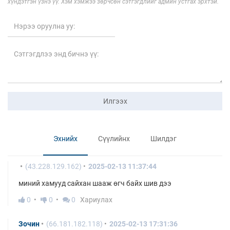
хүндэтгэн үзнэ үү. Хэм хэмжээ зөрчсөн сэтгэгдлийг админ устгах эрхтэй.
Илгээх
Эхнийх
Сүүлийнх
Шилдэг
(43.228.129.162)
2025-02-13 11:37:44
миний хамууд сайхан шааж өгч байх шив дээ
0
0
0
Хариулах
Зочин
(66.181.182.118)
2025-02-13 17:31:36