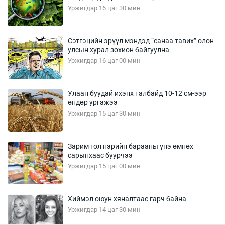
Уржигдар 16 цаг 30 мин
Сэтгэцийн эрүүл мэндэд “санаа тавих” олон
улсын хурал зохион байгуулна
Уржигдар 16 цаг 00 мин
Улаан буудай ихэнх талбайд 10-12 см-ээр
өндөр ургажээ
Уржигдар 15 цаг 30 мин
Зарим гол нэрийн барааны үнэ өмнөх
сарынхаас буурчээ
Уржигдар 15 цаг 00 мин
Хиймэл оюун хяналтаас гарч байна
Уржигдар 14 цаг 30 мин