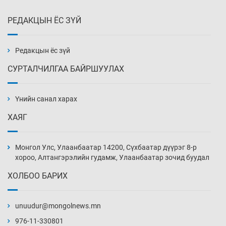
РЕДАКЦЫН ЁС ЗҮЙ
Эмэгтэйчүүд Бээжин, эрэгтэйчүүд Японд
бэлтгэл базаахаар хилийн дээс алхлаа
Уржигдар 14 цаг 00 мин
Редакцын ёс зүй
СУРТАЛЧИЛГАА БАЙРШУУЛАХ
АНУ-ын Цэргийн кибер командлалаын
ажилтнууд амиа хорлох явдал эрс
нэмэгджээ
Үнийн санал харах
Уржигдар 13 цаг 52 мин
ХАЯГ
Монголын шигшээ Хонконгийн багийг ялж,
эхний хожлоо авлаа
Монгол Улс, Улаанбаатар 14200, Сүхбаатар дүүрэг 8-р
Уржигдар 13 цаг 30 мин
хороо, Алтангэрэлийн гудамж, Улаанбаатар зочид буудал
ХОЛБОО БАРИХ
Техникийн өндөр үзүүлэлттэй агаарын хөлөг
худалдан авах хүсэлтээ уламжлав
unuudur@mongolnews.mn
Уржигдар 13 цаг 00 мин
976-11-330801