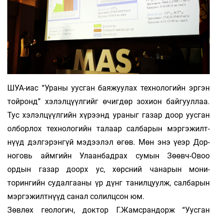
ШУА-иас “Ураны уусган баяжуулах техно­ло­гийн эргэн
тойронд” хэлэлцүүлгийг өчигдөр зо­хион байгууллаа.
Тус хэ­лэл­­цүүлгийн хүрээнд ураныг газар доор уус­ган
ол­бор­лох технологийн талаар сал­барын мэр­гэжилт­
нүүд дэлгэрэнгүй мэдээлэл өгөв. Мөн энэ үеэр Дор­­
ноговь аймгийн Улаанбадрах сумын Зөөвч-Овоо
ордын газар доорх ус, хөрсний чанарын мо­ни­­
торингийн судалгааны үр дүнг танил­цуулж, салбарын
мэргэжилтнүүд санал солилцсон юм.
Зөвлөх геологич, доктор Г.Жамсрандорж “Уусган