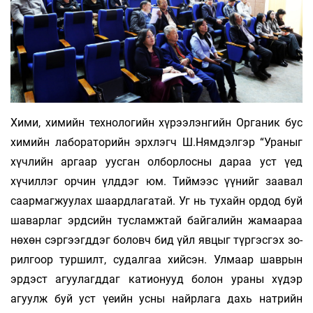
Хими, химийн технологийн хүрээ­лэн­гийн Органик бус
химийн лабораторийн эрхлэгч Ш.Нямдэлгэр “Ураныг
хүчлийн аргаар уусган олборлосны дараа уст үед
хүчиллэг орчин үлддэг юм. Тиймээс үүнийг заавал
саармагжуулах шаардлагатай. Уг нь тухайн ордод буй
шаварлаг эрдсийн тусламжтай байгалийн жамаараа
нөхөн сэргээгддэг боловч бид үйл явцыг түргэсгэх зо­
рилгоор туршилт, судалгаа хийсэн. Улмаар шав­рын
эрдэст агуулагддаг катионууд болон ураны хүдэр
агуулж буй уст үеийн усны найрлага дахь натрийн