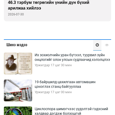
46.3 тэрбум төгрөгийн үнийн дүн бүхий
арилжаа хийлээ
2026-07-30
Шинэ мэдээ
Их зохиолчийн уран бүтээл, туурвил зүйн
онцлогийг олон улсын судлаачид хэлэлцлээ
Уржигдар 17 цаг 30 мин
19 байршилд цахилгаан автомашин
цэнэглэх станц байгууллаа
Уржигдар 17 цаг 00 мин
Циклоспора шимэгчээс үүдэлтэй гэдэсний
халдвар дэгдэж болзошгүй