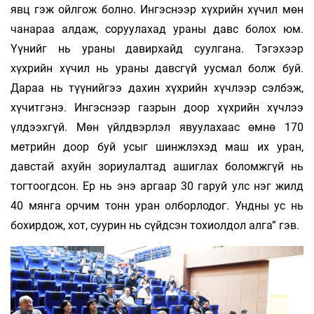
явц гэж ойлгож болно. Ингэснээр хүхрийн хүчил мөн
чанараа алдаж, соруулахад ураны давс болох юм.
Үүнийг нь ураны давирхайд суулгана. Тэгэхээр
хүхрийн хүчил нь ураны давсгүй уусмал болж буй.
Дараа нь түүнийгээ дахин хүхрийн хүчлээр сэлбэж,
хүчитгэнэ. Ингэснээр газрын доор хүхрийн хүчлээ
үлдээхгүй. Мөн үйлдвэрлэл явуулахаас өмнө 170
метрийн доор буй усыг шинжлэхэд маш их уран,
давстай ахуйн зориулалтад ашиглах боломжгүй нь
тогтоогдсон. Ер нь энэ аргаар 30 гаруй улс нэг жилд
40 мянга орчим тонн уран ол­бор­лодог. Ундны ус нь
бохирдож, хот, суурин нь сүйдсэн тохиолдол алга” гэв.