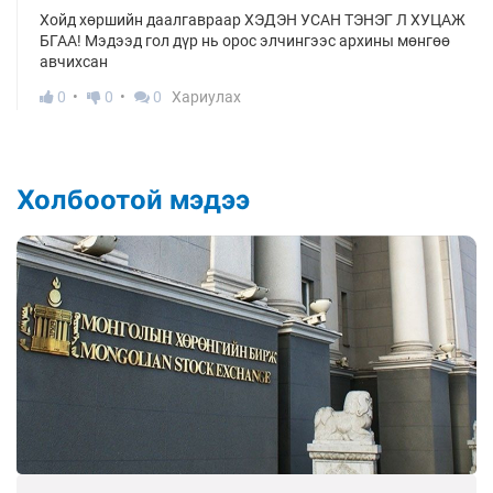
Хойд хөршийн даалгавраар ХЭДЭН УСАН ТЭНЭГ Л ХУЦАЖ
БГАА! Мэдээд гол дүр нь орос элчингээс архины мөнгөө
авчихсан
0
0
0
Хариулах
Холбоотой мэдээ