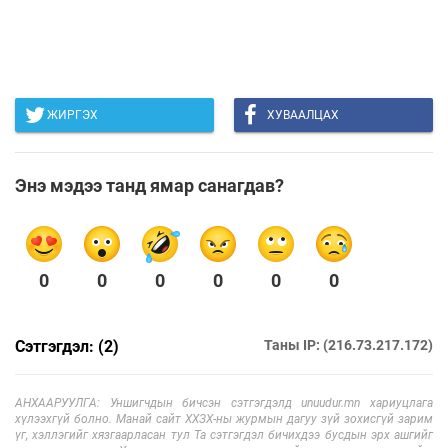
ЖИРГЭХ
ХУВААЛЦАХ
Энэ мэдээ танд ямар санагдав?
0
0
0
0
0
0
Сэтгэгдэл: (2)
Таны IP: (216.73.217.172)
АНХААРУУЛГА: Уншигчдын бичсэн сэтгэгдэлд unuudur.mn хариуцлага
хүлээхгүй болно. Манай сайт ХХЗХ-ны журмын дагуу зүй зохисгүй зарим
үг, хэллэгийг хязгаарласан тул Та сэтгэгдэл бичихдээ бусдын эрх ашгийг